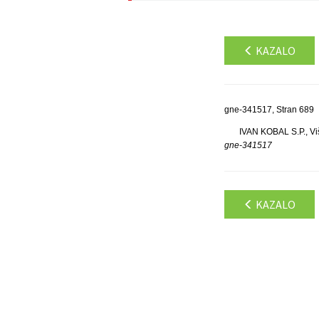
KAZALO
gne-341517, Stran 689
IVAN KOBAL S.P., Viš
gne-341517
KAZALO