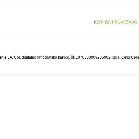
KOPIRAJ POVEZAVO
nje 5A, Col, digitalno tahografsko kartico, št. 1070500009235002, izdal Cetis Celje