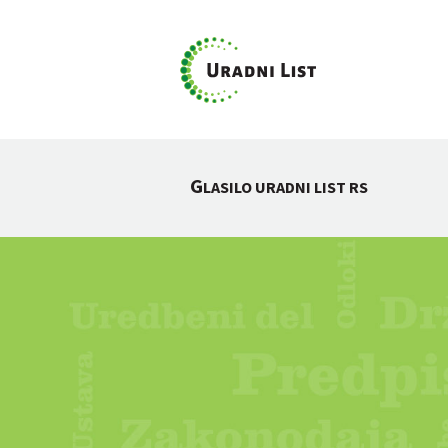
G
LASILO URADNI LIST RS