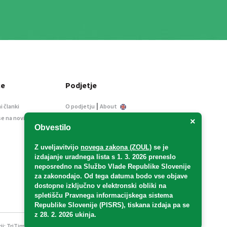
ce
Podjetje
|
i članki
O podjetju
About
se na novice
Kontakt
×
Obvestilo
Informacije javnega
značaja
Z uveljavitvijo
novega zakona (ZOUL)
se je
Oglaševanje
izdajanje uradnega lista s 1. 3. 2026 preneslo
Splošni pogoji
neposredno
na Službo Vlade Republike Slovenije
Izjava o varstvu osebnih
za zakonodajo
. Od tega datuma bodo vse objave
podatkov
dostopne izključno v elektronski obliki na
spletišču Pravnega informacijskega sistema
E-dražbe
Republike Slovenije (PISRS), tiskana izdaja pa se
z 28. 2. 2026 ukinja.
ji:
TriTim spletna agencija
v sodelovanju z 2Mobile