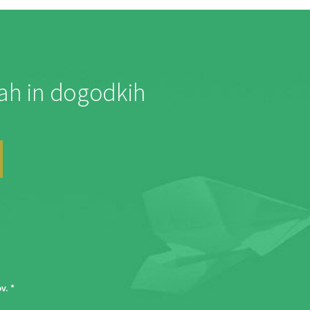
jah in dogodkih
ov
. *