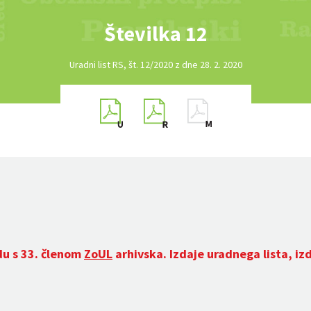
Številka 12
Uradni list RS, št. 12/2020 z dne 28. 2. 2020
du s 33. členom
ZoUL
arhivska. Izdaje uradnega lista, iz