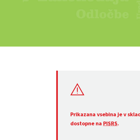
Prikazana vsebina je v skla
dostopne na
PISRS
.