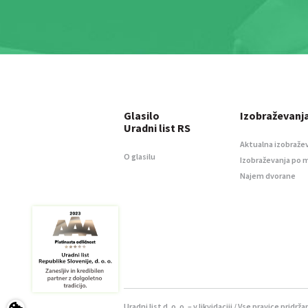
Glasilo
Izobraževanj
Uradni list RS
Aktualna izobraže
O glasilu
Izobraževanja po 
Najem dvorane
Uradni list d. o. o. – v likvidaciji / Vse pravice pridrža