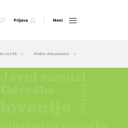
Prijava
Meni
dni list RS
Preklic dokumentov