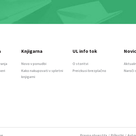
a
Knjigarna
UL info tok
Novi
vanja
Novo v ponudbi
O storitvi
Aktualn
meri
Kako nakupovati v spletni
Preizkusi brezplačno
Naroči 
knjigarni
ne.
Pravna obvestila
/
Piškotki
/ Avtor