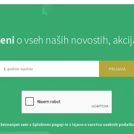
eni
o vseh naših novostih, akci
PRIJAVA
Seznanjen sem s
Splošnimi pogoji
in z
Izjavo o varstvu osebnih podatk