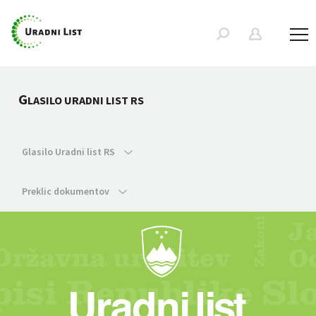
G
LASILO URADNI LIST RS
Glasilo Uradni list RS
Preklic dokumentov