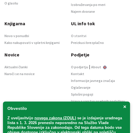
O glasilu
Izobraževanja po meri
Najem dvorane
Knjigarna
UL info tok
Novo v ponudbi
O storitvi
Kako nakupovati v spletni knjigarni
Preizkusi brezplačno
Novice
Podjetje
|
Aktualni članki
O podjetju
About
Naroči se na novice
Kontakt
Informacije javnega značaja
Oglaševanje
Splošni pogoji
Izjava o varstvu osebnih podatkov
×
E-dražbe
Obvestilo
Z uveljavitvijo
novega zakona (ZOUL)
se je
izdajanje uradnega
lista s 1. 3. 2026 preneslo
neposredno
na Službo Vlade
Republike Slovenije za zakonodajo
. Od tega datuma bodo vse
objave dostopne izključno v elektronski obliki na spletišču