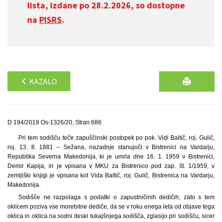
lista, izdane po 28.2.2026, so dostopne
na
PISRS
.
KAZALO
D 194/2019 Os-1326/20, Stran 686
Pri tem sodišču teče zapuščinski postopek po pok. Vidi Baltič, roj. Gulič,
roj. 13. 8. 1881 – Sežana, nazadnje stanujoči v Bistrenici na Vardarju,
Republika Severna Makedonija, ki je umrla dne 16. 1. 1959 v Bistrenici,
Demir Kapija, in je vpisana v MKU za Bistrenico pod zap. št. 1/1959, v
zemljiški knjigi je vpisana kot Vida Baltič, roj. Gulič, Bistrenica na Vardarju,
Makedonija.
Sodišče ne razpolaga s podatki o zapustničinih dedičih, zato s tem
oklicem poziva vse morebitne dediče, da se v roku enega leta od objave tega
oklica in oklica na sodni deski tukajšnjega sodišča, zglasijo pri sodišču, sicer