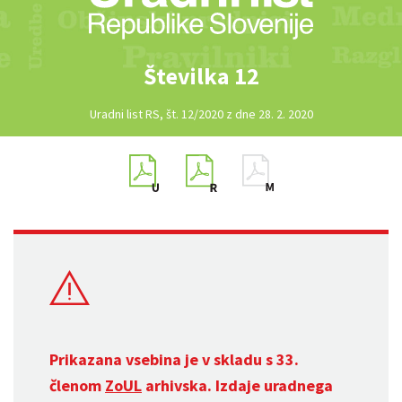
Številka 12
Uradni list RS, št. 12/2020 z dne 28. 2. 2020
Prikazana vsebina je v skladu s 33.
členom
ZoUL
arhivska. Izdaje uradnega