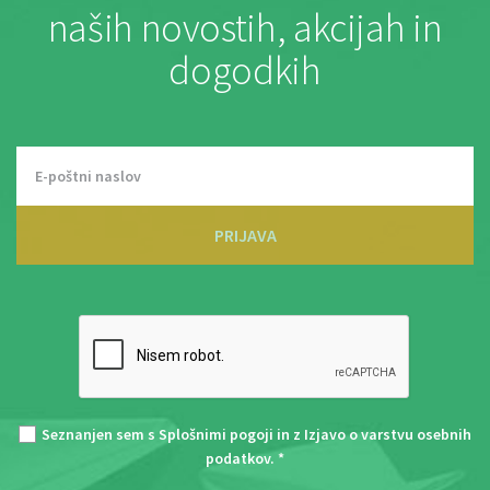
naših novostih, akcijah in
dogodkih
PRIJAVA
Seznanjen sem s
Splošnimi pogoji
in z
Izjavo o varstvu osebnih
podatkov
. *