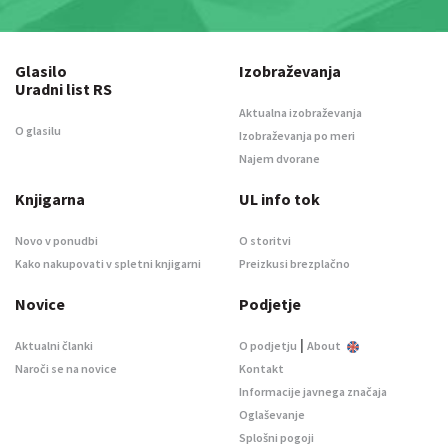
Glasilo
Izobraževanja
Uradni list RS
Aktualna izobraževanja
O glasilu
Izobraževanja po meri
Najem dvorane
Knjigarna
UL info tok
Novo v ponudbi
O storitvi
Kako nakupovati v spletni knjigarni
Preizkusi brezplačno
Novice
Podjetje
|
Aktualni članki
O podjetju
About
Naroči se na novice
Kontakt
Informacije javnega značaja
Oglaševanje
Splošni pogoji