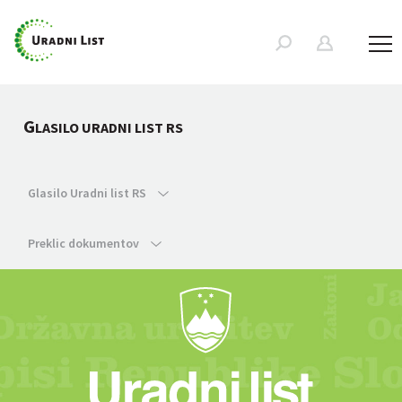
G
LASILO URADNI LIST RS
Glasilo Uradni list RS
Preklic dokumentov