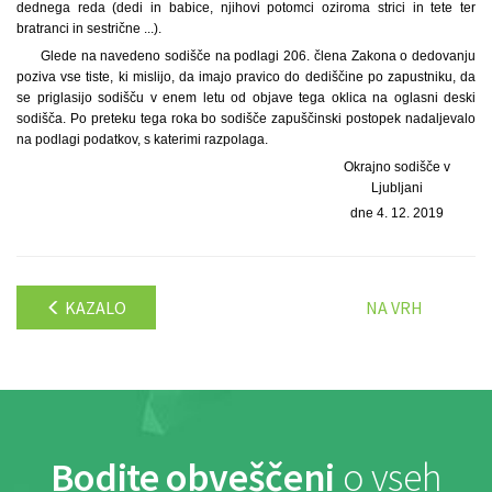
dednega reda (dedi in babice, njihovi potomci oziroma strici in tete ter
bratranci in sestrične ...).
Glede na navedeno sodišče na podlagi 206. člena Zakona o dedovanju
poziva vse tiste, ki mislijo, da imajo pravico do dediščine po zapustniku, da
se priglasijo sodišču v enem letu od objave tega oklica na oglasni deski
sodišča. Po preteku tega roka bo sodišče zapuščinski postopek nadaljevalo
na podlagi podatkov, s katerimi razpolaga.
Okrajno sodišče v
Ljubljani
dne 4. 12. 2019
KAZALO
NA VRH
Bodite obveščeni
o vseh