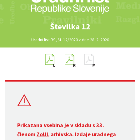
Številka 12
Uradni list RS, št. 12/2020 z dne 28. 2. 2020
Prikazana vsebina je v skladu s 33.
členom
ZoUL
arhivska. Izdaje uradnega