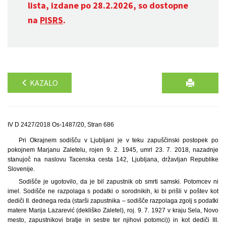
lista, izdane po 28.2.2026, so dostopne
na
PISRS
.
KAZALO
IV D 2427/2018 Os-1487/20, Stran 686
Pri Okrajnem sodišču v Ljubljani je v teku zapuščinski postopek po
pokojnem Marjanu Zaletelu, rojen 9. 2. 1945, umrl 23. 7. 2018, nazadnje
stanujoč na naslovu Tacenska cesta 142, Ljubljana, državljan Republike
Slovenije.
Sodišče je ugotovilo, da je bil zapustnik ob smrti samski. Potomcev ni
imel. Sodišče ne razpolaga s podatki o sorodnikih, ki bi prišli v poštev kot
dediči II. dednega reda (starši zapustnika – sodišče razpolaga zgolj s podatki
matere Marija Lazarević (dekliško Zaletel), roj. 9. 7. 1927 v kraju Sela, Novo
mesto, zapustnikovi bratje in sestre ter njihovi potomci)) in kot dediči III.