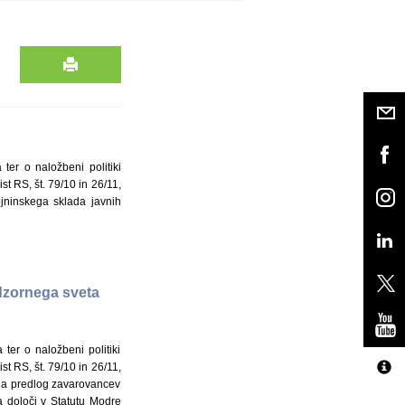
er o naložbeni politiki
t RS, št. 79/10 in 26/11,
jninskega sklada javnih
dzornega sveta
er o naložbeni politiki
t RS, št. 79/10 in 26/11,
na predlog zavarovancev
 določi v Statutu Modre