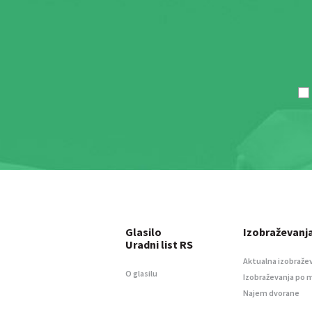
Glasilo
Izobraževanj
Uradni list RS
Aktualna izobraže
O glasilu
Izobraževanja po 
Najem dvorane