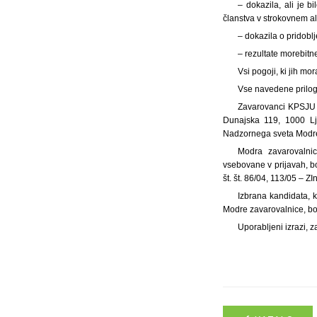
– dokazila, ali je b
članstva v strokovnem al
– dokazila o pridoblj
– rezultate morebitn
Vsi pogoji, ki jih m
Vse navedene priloge
Zavarovanci KPSJU pr
Dunajska 119, 1000 Lj
Nadzornega sveta Modre 
Modra zavarovalni
vsebovane v prijavah, b
št. št. 86/04, 113/05 – Z
Izbrana kandidata, 
Modre zavarovalnice, bo
Uporabljeni izrazi, z