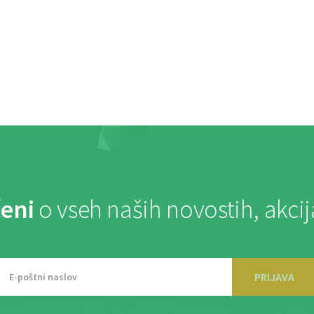
eni
o vseh naših novostih, akci
PRIJAVA