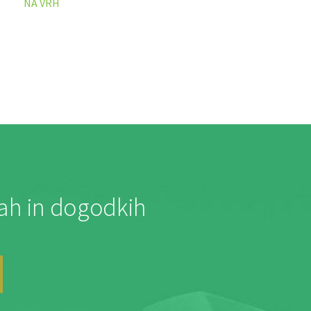
NA VRH
jah in dogodkih