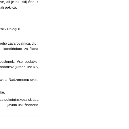
, ali je bil izključen iz
li poklica,
i v Prilogi 6.
odra zavarovalnica, d.d.,
– kandidatura za člana
postopek. Vse podatke,
odatkov (Uradni list RS,
 sveta Nadzornemu svetu
ske.
ga pokojninskega sklada
javnih uslužbencev