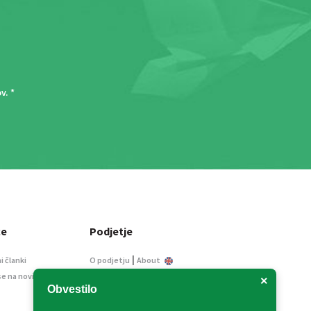
ov
. *
ce
Podjetje
|
i članki
O podjetju
About
se na novice
Kontakt
×
Obvestilo
Informacije javnega
značaja