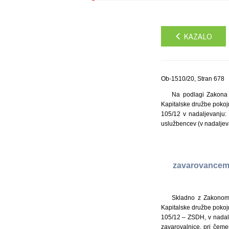
KAZALO
Ob-1510/20, Stran 678
Na podlagi Zakona o
Kapitalske družbe pokojn
105/12 v nadaljevanju:
uslužbencev (v nadaljev
zavarovancem 
Skladno z Zakonom o
Kapitalske družbe pokojn
105/12 – ZSDH, v nadal
zavarovalnice, pri čem