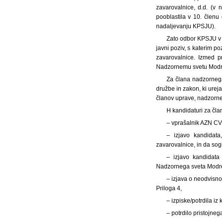
zavarovalnice, d.d. (v
pooblastila v 10. člen
nadaljevanju KPSJU).
Zato odbor KPSJU v s
javni poziv, s katerim 
zavarovalnice. Izmed p
Nadzornemu svetu Modre 
Za člana nadzornega
družbe in zakon, ki urej
članov uprave, nadzorneg
H kandidaturi za čla
– vprašalnik AZN CV 
– izjavo kandidat
zavarovalnice, in da sog
– izjavo kandidata
Nadzornega sveta Modre 
– izjava o neodvisno
Priloga 4,
– izpiske/potrdila i
– potrdilo pristojne