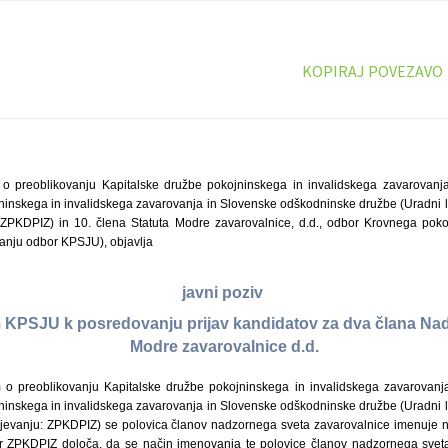
KOPIRAJ POVEZAVO
 preoblikovanju Kapitalske družbe pokojninskega in invalidskega zavarovanja t
inskega in invalidskega zavarovanja in Slovenske odškodninske družbe (Uradni lis
 ZPKDPIZ) in 10. člena Statuta Modre zavarovalnice, d.d., odbor Krovnega poko
anju odbor KPSJU), objavlja
javni poziv
KPSJU k posredovanju prijav kandidatov za dva člana Na
Modre zavarovalnice d.d.
 preoblikovanju Kapitalske družbe pokojninskega in invalidskega zavarovanja t
inskega in invalidskega zavarovanja in Slovenske odškodninske družbe (Uradni lis
jevanju: ZPKDPIZ) se polovica članov nadzornega sveta zavarovalnice imenuje 
er ZPKDPIZ določa, da se način imenovanja te polovice članov nadzornega sveta