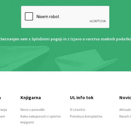
Seznanjen sem s
Splošnimi pogoji
in z
Izjavo o varstvu osebnih podatk
a
Knjigarna
UL info tok
Novi
vanja
Novo v ponudbi
O storitvi
Aktualn
meri
Kako nakupovati v spletni
Preizkusi brezplačno
Naroči 
knjigarni