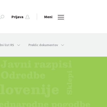
Prijava
Meni
dni list RS
Preklic dokumentov