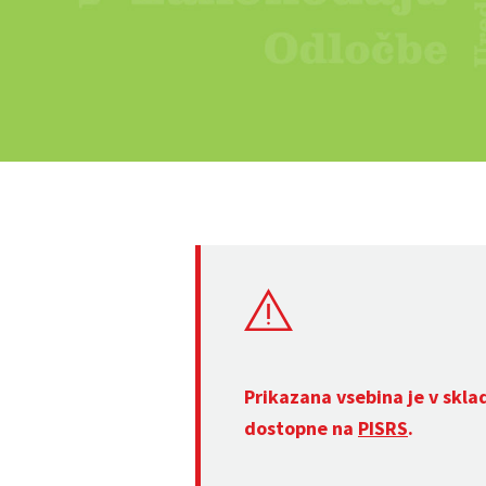
Prikazana vsebina je v skla
dostopne na
PISRS
.