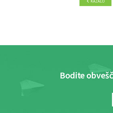
KAZALO
Bodite obvešč