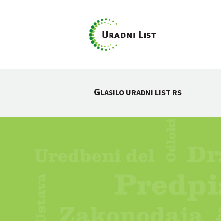
G
LASILO URADNI LIST RS