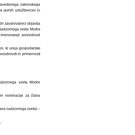
i navedenega zakonskega
a javnih uslužbencev (v
ri zavarovalnici objavlja
e Nadzornega sveta Modre
o imenovanje posredoval
.
on, ki ureja gospodarske
posobnosti in primernosti
adzornega sveta Modre
 in nominacije za člana
člana nadzornega sveta) –
,