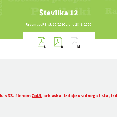
Številka 12
Uradni list RS, št. 12/2020 z dne 28. 2. 2020
du s 33. členom
ZoUL
arhivska. Izdaje uradnega lista, iz