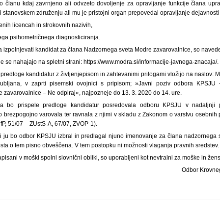
ilo članu kdaj zavrnjeno ali odvzeto dovoljenje za opravljanje funkcije člana uprave
i stanovskem združenju ali mu je pristojni organ prepovedal opravljanje dejavnosti a
enih licencah in strokovnih nazivih,
ega psihometričnega diagnosticiranja.
ora izpolnjevati kandidat za člana Nadzornega sveta Modre zavarovalnice, so naveden
 se nahajajo na spletni strani: https://www.modra.si/informacije-javnega-znacaja/.
edloge kandidatur z življenjepisom in zahtevanimi prilogami vložijo na naslov: M
ubljana, v zaprti pisemski ovojnici s pripisom; »Javni poziv odbora KPSJU 
zavarovalnice – Ne odpiraj«, najpozneje do 13. 3. 2020 do 14. ure.
ca bo prispele predloge kandidatur posredovala odboru KPSJU v nadaljnji 
o brezpogojno varovala ter ravnala z njimi v skladu z Zakonom o varstvu osebnih p
InfP, 51/07 – ZUstS-A, 67/07, ZVOP-1).
ki ju bo odbor KPSJU izbral in predlagal njuno imenovanje za člana nadzornega
sta o tem pisno obveščena. V tem postopku ni možnosti vlaganja pravnih sredstev.
apisani v moški spolni slovnični obliki, so uporabljeni kot nevtralni za moške in žen
Odbor Krovne