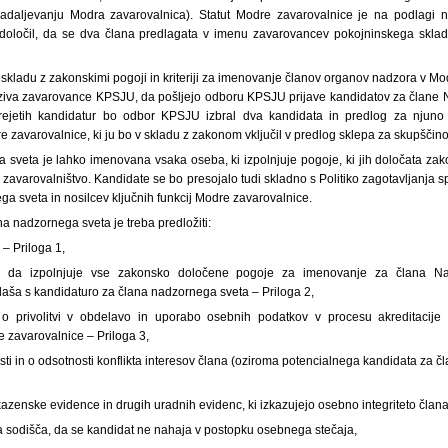
 nadaljevanju Modra zavarovalnica). Statut Modre zavarovalnice je na podlag
u določil, da se dva člana predlagata v imenu zavarovancev pokojninskega sklad
kladu z zakonskimi pogoji in kriteriji za imenovanje članov organov nadzora v Mod
poziva zavarovance KPSJU, da pošljejo odboru KPSJU prijave kandidatov za član
rejetih kandidatur bo odbor KPSJU izbral dva kandidata in predlog za njun
zavarovalnice, ki ju bo v skladu z zakonom vključil v predlog sklepa za skupščino
 sveta je lahko imenovana vsaka oseba, ki izpolnjuje pogoje, ki jih določata zak
a zavarovalništvo. Kandidate se bo presojalo tudi skladno s Politiko zagotavljanja s
a sveta in nosilcev ključnih funkcij Modre zavarovalnice.
na nadzornega sveta je treba predložiti:
– Priloga 1,
a, da izpolnjuje vse zakonsko določene pogoje za imenovanje za člana N
laša s kandidaturo za člana nadzornega sveta – Priloga 2,
 o privolitvi v obdelavo in uporabo osebnih podatkov v procesu akreditacije
zavarovalnice – Priloga 3,
sti in o odsotnosti konflikta interesov člana (oziroma potencialnega kandidata za 
z kazenske evidence in drugih uradnih evidenc, ki izkazujejo osebno integriteto člana
ga sodišča, da se kandidat ne nahaja v postopku osebnega stečaja,