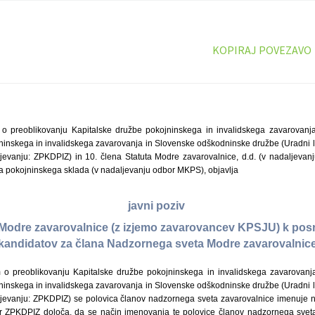
KOPIRAJ POVEZAVO
 preoblikovanju Kapitalske družbe pokojninskega in invalidskega zavarovanja t
inskega in invalidskega zavarovanja in Slovenske odškodninske družbe (Uradni lis
evanju: ZPKDPIZ) in 10. člena Statuta Modre zavarovalnice, d.d. (v nadaljevanj
 pokojninskega sklada (v nadaljevanju odbor MKPS), objavlja
javni poziv
odre zavarovalnice (z izjemo zavarovancev KPSJU) k posr
kandidatov za člana Nadzornega sveta Modre zavarovalnic
 preoblikovanju Kapitalske družbe pokojninskega in invalidskega zavarovanja t
inskega in invalidskega zavarovanja in Slovenske odškodninske družbe (Uradni lis
jevanju: ZPKDPIZ) se polovica članov nadzornega sveta zavarovalnice imenuje 
er ZPKDPIZ določa, da se način imenovanja te polovice članov nadzornega sveta