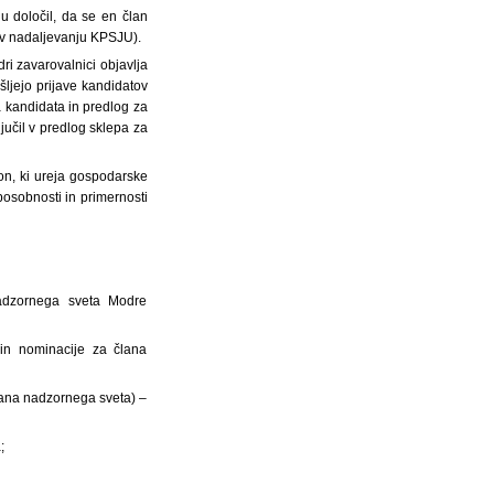
u določil, da se en član
(v nadaljevanju KPSJU).
ri zavarovalnici objavlja
ljejo prijave kandidatov
 kandidata in predlog za
učil v predlog sklepa za
on, ki ureja gospodarske
posobnosti in primernosti
adzornega sveta Modre
 in nominacije za člana
člana nadzornega sveta) –
;