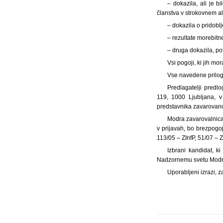
– dokazila, ali je b
članstva v strokovnem al
– dokazila o pridoblj
– rezultate morebitn
– druga dokazila, po
Vsi pogoji, ki jih m
Vse navedene priloge
Predlagatelji predl
119, 1000 Ljubljana, v
predstavnika zavarovanc
Modra zavarovalnica
v prijavah, bo brezpogoj
113/05 – ZInfP, 51/07 – 
Izbrani kandidat, k
Nadzornemu svetu Modre 
Uporabljeni izrazi, z