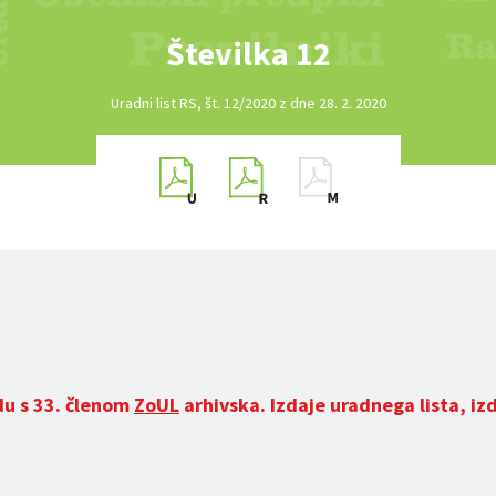
Številka 12
Uradni list RS, št. 12/2020 z dne 28. 2. 2020
du s 33. členom
ZoUL
arhivska. Izdaje uradnega lista, iz