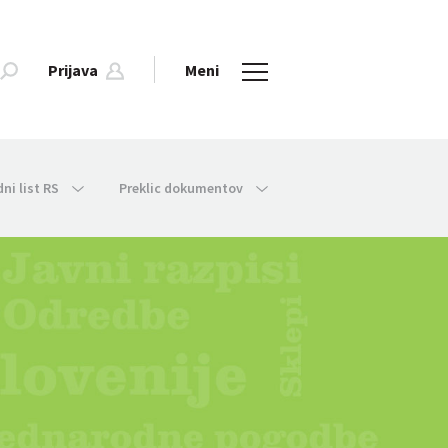
Prijava
Meni
dni list RS
Preklic dokumentov