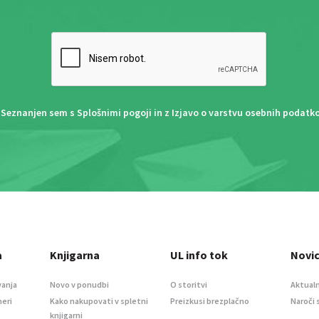
Seznanjen sem s
Splošnimi pogoji
in z
Izjavo o varstvu osebnih podatk
a
Knjigarna
UL info tok
Novi
vanja
Novo v ponudbi
O storitvi
Aktualn
meri
Kako nakupovati v spletni
Preizkusi brezplačno
Naroči 
knjigarni