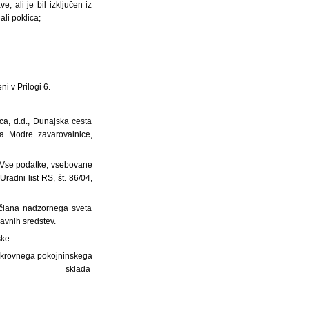
, ali je bil izključen iz
li poklica;
i v Prilogi 6.
ca, d.d., Dunajska cesta
ta Modre zavarovalnice,
. Vse podatke, vsebovane
radni list RS, št. 86/04,
 člana nadzornega sveta
avnih sredstev.
ske.
krovnega pokojninskega
sklada