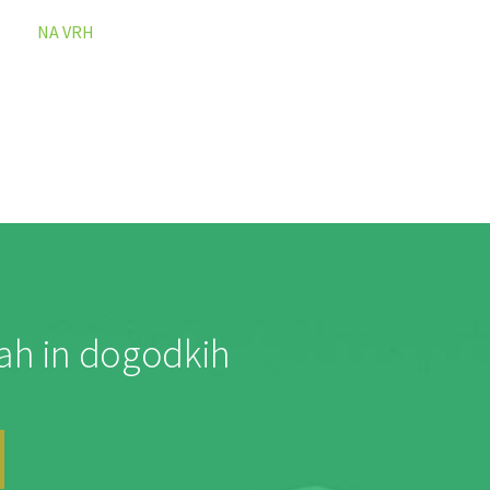
NA VRH
jah in dogodkih