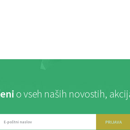
eni
o vseh naših novostih, akci
PRIJAVA