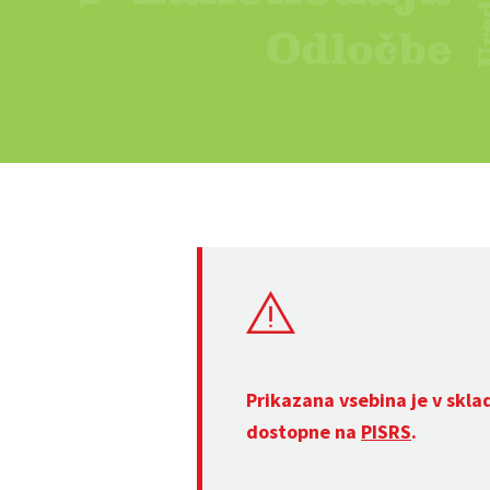
Prikazana vsebina je v skla
dostopne na
PISRS
.