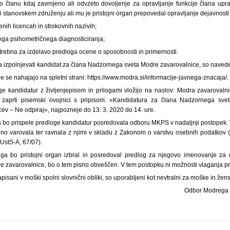
ilo članu kdaj zavrnjeno ali odvzeto dovoljenje za opravljanje funkcije člana uprave
i stanovskem združenju ali mu je pristojni organ prepovedal opravljanje dejavnosti a
enih licencah in strokovnih nazivih;
ega psihometričnega diagnosticiranja;
trebna za izdelavo predloga ocene o sposobnosti in primernosti.
ora izpolnjevati kandidat za člana Nadzornega sveta Modre zavarovalnice, so naveden
 se nahajajo na spletni strani: https://www.modra.si/informacije-javnega-znacaja/.
oge kandidatur z življenjepisom in prilogami vložijo na naslov: Modra zavarovalni
 zaprti pisemski ovojnici s pripisom: »Kandidatura za člana Nadzornega sve
ev – Ne odpiraj«, najpozneje do 13. 3. 2020 do 14. ure.
 bo prispele predloge kandidatur posredovala odboru MKPS v nadaljnji postopek
no varovala ter ravnala z njimi v skladu z Zakonom o varstvu osebnih podatkov (U
ZUstS-A, 67/07).
i ga bo pristojni organ izbral in posredoval predlog za njegovo imenovanje za
zavarovalnice, bo o tem pisno obveščen. V tem postopku ni možnosti vlaganja pr
apisani v moški spolni slovnični obliki, so uporabljeni kot nevtralni za moške in žen
Odbor Modrega 