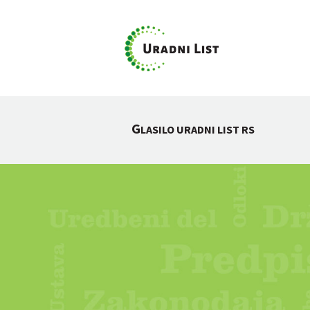
G
LASILO URADNI LIST RS