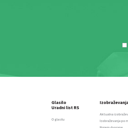
Glasilo
Izobraževanj
Uradni list RS
Aktualna izobraže
O glasilu
Izobraževanja po 
Najem dvorane