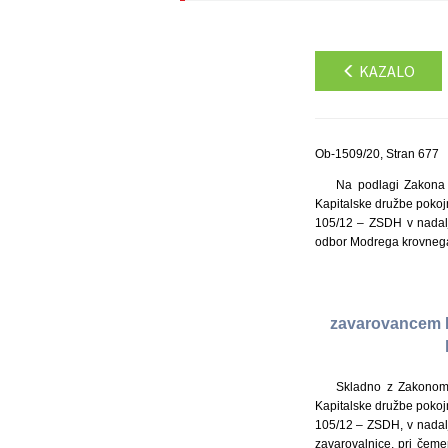
KAZALO
Ob-1509/20, Stran 677
Na podlagi Zakona o
Kapitalske družbe pokojn
105/12 – ZSDH v nadalj
odbor Modrega krovnega
zavarovancem M
Skladno z Zakonom o
Kapitalske družbe pokojn
105/12 – ZSDH, v nadal
zavarovalnice, pri čem