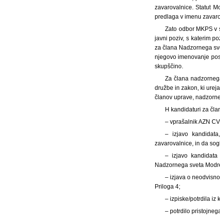
zavarovalnice. Statut M
predlaga v imenu zavaro
Zato odbor MKPS v sk
javni poziv, s katerim 
za člana Nadzornega sve
njegovo imenovanje posr
skupščino.
Za člana nadzornega
družbe in zakon, ki urej
članov uprave, nadzorneg
H kandidaturi za čla
– vprašalnik AZN CV 
– izjavo kandidat
zavarovalnice, in da sog
– izjavo kandidata
Nadzornega sveta Modre 
– izjava o neodvisno
Priloga 4;
– izpiske/potrdila i
– potrdilo pristojne