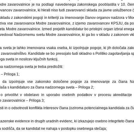
odre zavarovalnice je na podlagi navedenega zakonskega pooblastila v 10. člen
vancev zavarovalnice, ki hkrati niso tudi zavarovanci sklada za javne uslužbence 
ladu z zakonskimi pogoji in kriteriji za imenovanje članov organov nadzora v Mod
poziva vse zavarovance Modre zavarovalnice, z izjemo zavarovancev KPSJU, da poš
ta Modre zavarovalnice. Izmed prejetih kandidatur bo pristojni organ izbral enega
edoval Nadzornemu svetu Modre zavarovalnice, ki ga bo v skladu z zakonom vklj
 sveta je lahko imenovana vsaka oseba, ki izpolnjuje pogoje, ki jih določata zak
a zavarovalništvo. Kandidate se bo presojalo tudi skladno s Politiko zagotavljanja s
a sveta in nosilcev ključnih funkcij.
na nadzornega sveta je treba predložiti:
– Priloga 1;
a, da izpolnjuje vse zakonsko določene pogoje za imenovanje za člana N
laša s kandidaturo za člana nadzornega sveta – Priloga 2;
 o privolitvi v obdelavo in uporabo osebnih podatkov v procesu akreditacije
zavarovalnice – Priloga 3;
sti in o odsotnosti konflikta interesov člana (oziroma potencialnega kandidata za 
z kazenske evidence in drugih uradnih evidenc, ki izkazujejo osebno integriteto člana
ga sodišča, da se kandidat ne nahaja v postopku osebnega stečaja;