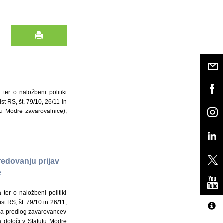
er o naložbeni politiki
t RS, št. 79/10, 26/11 in
u Modre zavarovalnice),
edovanju prijav
e
er o naložbeni politiki
t RS, št. 79/10 in 26/11,
na predlog zavarovancev
 določi v Statutu Modre