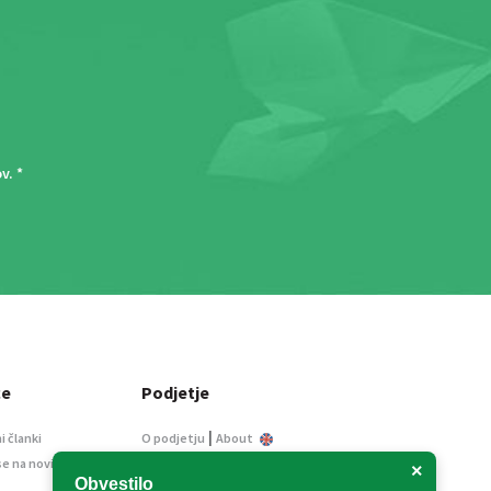
ov
. *
ce
Podjetje
|
i članki
O podjetju
About
se na novice
Kontakt
×
Obvestilo
Informacije javnega