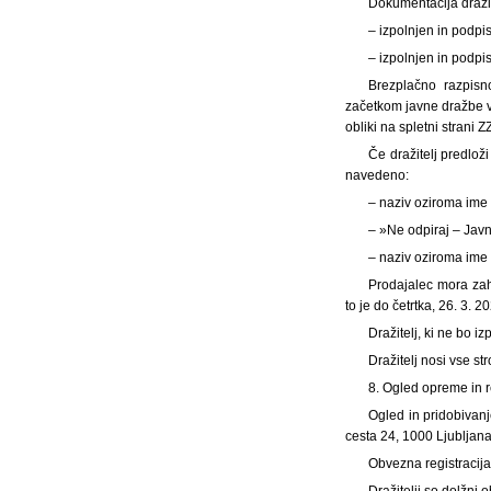
Dokumentacija dražit
– izpolnjen in podpi
– izpolnjen in podp
Brezplačno razpisno
začetkom javne dražbe v 
obliki na spletni strani Z
Če dražitelj predloži
navedeno:
– naziv oziroma ime 
– »Ne odpiraj – Jav
– naziv oziroma ime
Prodajalec mora zah
to je do četrtka, 26. 3. 2
Dražitelj, ki ne bo i
Dražitelj nosi vse s
8. Ogled opreme in re
Ogled in pridobivanj
cesta 24, 1000 Ljubljana
Obvezna registracija
Dražitelji so dolžni 