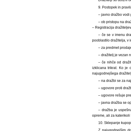
9. Postopek in pravi
– javno dražbo vodi 
– ob pristopu na draž
– Registracija dražiteljev
– če se v imenu draž
pooblastilo dražitelja, 
– za predmet prodaj
– dražitelj je vezan
– če nihče od dražit
izklicana trikrat. Ko j
najugodnejšega dražitelj
– na dražbi se za naj
– ugovore proti draž
– ugovore rešuje pre
– javna dražba se opr
– dražba je uspešna
opreme, ali za katerikol
10. Sklepanje kupo
Z najugodnejšim dr