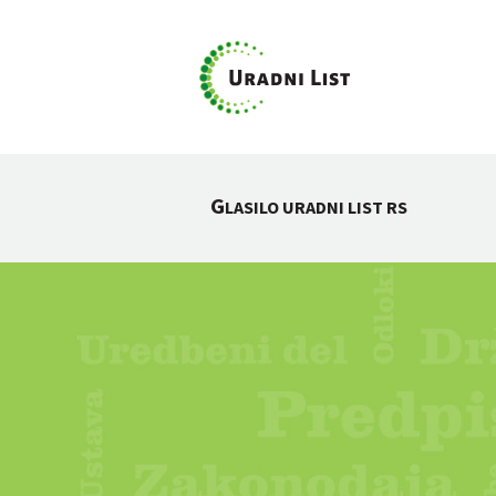
G
LASILO URADNI LIST RS