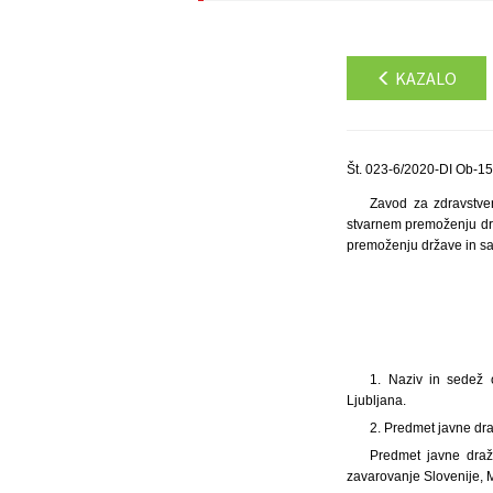
KAZALO
Št. 023-6/2020-DI Ob-15
Zavod za zdravstve
stvarnem premoženju drž
premoženju države in sam
1. Naziv in sedež 
Ljubljana.
2. Predmet javne dr
Predmet javne draž
zavarovanje Slovenije, M