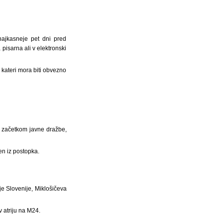
 najkasneje pet dni pred
pisarna ali v elektronski
a kateri mora biti obvezno
d začetkom javne dražbe,
čen iz postopka.
je Slovenije, Miklošičeva
v atriju na M24.