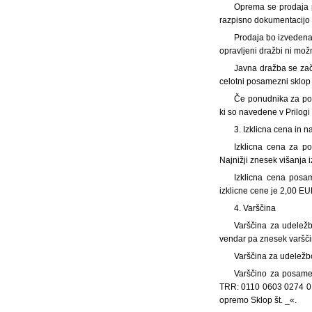
Oprema se prodaja p
razpisno dokumentacijo o
Prodaja bo izvedena
opravljeni dražbi ni mož
Javna dražba se zač
celotni posamezni sklop
Če ponudnika za po
ki so navedene v Prilogi 
3. Izklicna cena in n
Izklicna cena za p
Najnižji znesek višanja 
Izklicna cena posa
izklicne cene je 2,00 EU
4. Varščina
Varščina za udelež
vendar pa znesek varšči
Varščina za udelež
Varščino za posamez
TRR: 0110 0603 0274 014
opremo Sklop št. _«.