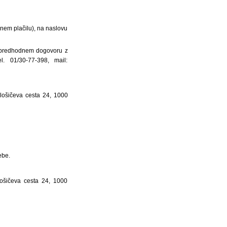
enem plačilu), na naslovu
 predhodnem dogovoru z
. 01/30-77-398, mail:
lošičeva cesta 24, 1000
ebe.
lošičeva cesta 24, 1000