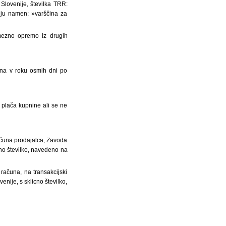
lovenije, številka TRR:
lju namen: »varščina za
amezno opremo iz drugih
ena v roku osmih dni po
 plača kupnine ali se ne
ačuna prodajalca, Zavoda
cno številko, navedeno na
 računa, na transakcijski
nije, s sklicno številko,