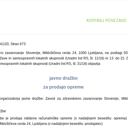
KOPIRAJ POVEZAVO
41/20, Stran 673
no zavarovanje Slovenije, Miklošičeva cesta 24, 1000 Ljubljana, na podlagi 50
ave in samoupravnih lokalnih skupnosti (Uradni list RS, št. 11/18) in 13. do 15.
oupravnih lokalnih skupnosti (Uradni list RS, št. 31/18) objavlja
javno dražbo
za prodajo opreme
organizatorja javne dražbe: Zavod za zdravstveno zavarovanje Slovenije, Mik
ažbe
be je prodaja rabljene računalniške opreme (v nadaljnjem besedilu: oprema)
iklošičeva cesta 24, Ljubljana (v nadaljnjem besedilu: prodajalec).