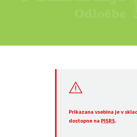
Prikazana vsebina je v skla
dostopne na
PISRS
.