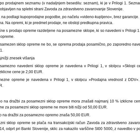
o prodajnem seznamu (v nadaljnjem besedilu: seznam), ki je v Prilogi 1. Seznam
bjavljen na spletni strani Zavoda za zdravstveno zavarovanje Slovenije.
 na podlagi kupoprodajne pogodbe, po načelu »videno-kupljeno«, brez garancije. 
na. Na opremi, ki je predmet prodaje, ne obstoji predkupna pravica.
ne s prodajo opreme razdeljene na posamezne sklope, ki so navedeni v Prilogi 1.
 opreme.
samezen sklop opreme ne bo, se oprema prodaja posamično, po zaporedno nave
1.
ajnižji znesek višanja
osamezno navedeni sklop opreme je navedena v Prilogi 1, v stolpcu »Sklopi 
izklicne cene je 2,00 EUR.
mezne opreme je navedena v Prilogi 1, v stolpcu »Prodajna vrednost z DDV«. 
R.
bo na dražbi za posamezni sklop opreme mora znašati najmanj 10 % izklicne c
ne za posamezni sklop opreme ne more biti nižji od 50,00 EUR.
bo na dražbi za posamezno opremo znaša 50,00 EUR.
ni sklop opreme se plača na transakcijski račun Zavoda za zdravstveno zavarov
, odprt pri Banki Slovenije, sklic za nakazilo varščine SI00 5000, z navedbo v p