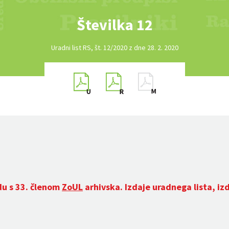
Številka 12
Uradni list RS, št. 12/2020 z dne 28. 2. 2020
du s 33. členom
ZoUL
arhivska. Izdaje uradnega lista, iz