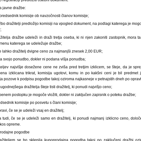
la javne dražbe:
predsednik komisije ob navzočnosti članov komisije;
bo dražitelji predložijo komisiji na vpogled dokument, na podlagi katerega je mogoče
;
itelja dražbe udeleži in draži tretja oseba, ki ni njen zakoniti zastopnik, mora ta 
v imenu katerega se udeležuje dražbe;
e lahko dražitelj dvigne ceno za najmanjši znesek 2,00 EUR;
 na svojo ponudbo, dokler ni podana višja ponudba;
eljev najvišje dosežene cene ne zviša pred tretjim izklicem, se šteje, da je spreje
e cena izklicana trikrat, komisija ugotovi, komu in po kakšni ceni je bil predmet
a pozove k podpisu pogodbe takoj oziroma najkasneje v petnajstih dneh po opravlj
ugodnejšega dražitelja šteje tisti dražitelj, ki ponudi najvišjo ceno;
benem postopku je mogoče vložiti, dokler ni zaključen zapisnik o poteku dražbe;
dsednik komisije po posvetu s člani komisije;
avi, če se je udeleži vsaj en dražitelj;
 tudi, če se je udeleži samo en dražitelj, ki ponudi najmanj izklicno ceno, dol
i kos opreme.
prodajne pogodbe
ažiteljem se bo sklenila kupoprodajna pogodba takoj po zaključeni dražbi oz