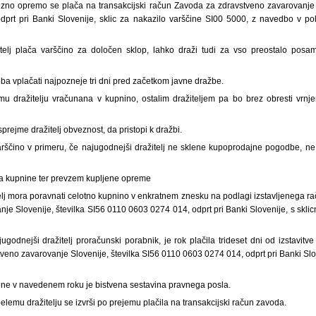
no opremo se plača na transakcijski račun Zavoda za zdravstveno zavarovanje S
prt pri Banki Slovenije, sklic za nakazilo varščine SI00 5000, z navedbo v po
itelj plača varščino za določen sklop, lahko draži tudi za vso preostalo pos
reba vplačati najpozneje tri dni pred začetkom javne dražbe.
u dražitelju vračunana v kupnino, ostalim dražiteljem pa bo brez obresti vrnj
prejme dražitelj obveznost, da pristopi k dražbi.
arščino v primeru, če najugodnejši dražitelj ne sklene kupoprodajne pogodbe, ne
ila kupnine ter prevzem kupljene opreme
elj mora poravnati celotno kupnino v enkratnem znesku na podlagi izstavljenega r
je Slovenije, številka SI56 0110 0603 0274 014, odprt pri Banki Slovenije, s skli
ugodnejši dražitelj proračunski porabnik, je rok plačila trideset dni od izstavitve
eno zavarovanje Slovenije, številka SI56 0110 0603 0274 014, odprt pri Banki Slove
nine v navedenem roku je bistvena sestavina pravnega posla.
elemu dražitelju se izvrši po prejemu plačila na transakcijski račun zavoda.