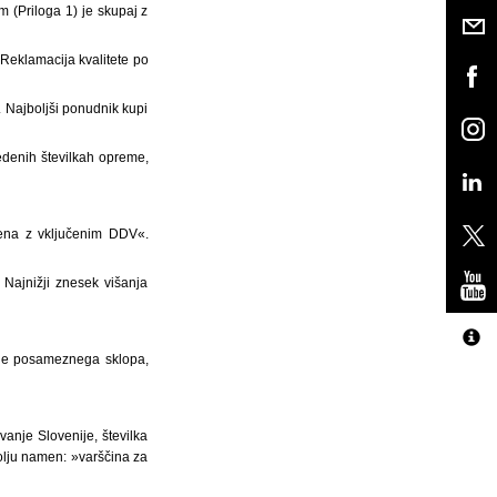
 (Priloga 1) je skupaj z
Reklamacija kvalitete po
 Najboljši ponudnik kupi
denih številkah opreme,
cena z vključenim DDV«.
Najnižji znesek višanja
ene posameznega sklopa,
anje Slovenije, številka
olju namen: »varščina za