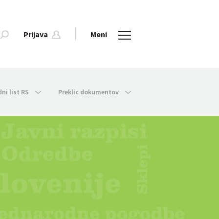
Prijava
Meni
dni list RS
Preklic dokumentov