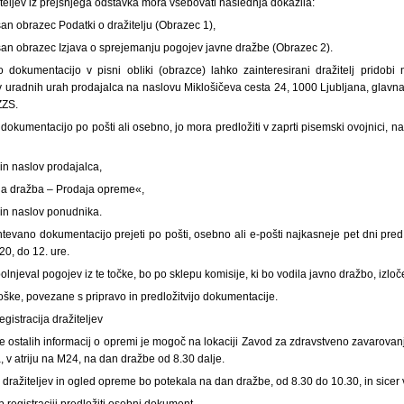
eljev iz prejšnjega odstavka mora vsebovati naslednja dokazila:
san obrazec Podatki o dražitelju (Obrazec 1),
isan obrazec Izjava o sprejemanju pogojev javne dražbe (Obrazec 2).
 dokumentacijo v pisni obliki (obrazce) lahko zainteresirani dražitelj pridobi
uradnih urah prodajalca na naslovu Miklošičeva cesta 24, 1000 Ljubljana, glavna 
ZZS.
 dokumentacijo po pošti ali osebno, jo mora predložiti v zaprti pisemski ovojnici, n
in naslov prodajalca,
na dražba – Prodaja opreme«,
 in naslov ponudnika.
tevano dokumentacijo prejeti po pošti, osebno ali e-pošti najkasneje pet dni pre
020, do 12. ure.
zpolnjeval pogojev iz te točke, bo po sklepu komisije, ki bo vodila javno dražbo, izlo
troške, povezane s pripravo in predložitvijo dokumentacije.
gistracija dražiteljev
e ostalih informacij o opremi je mogoč na lokaciji Zavod za zdravstveno zavarovan
, v atriju na M24, na dan dražbe od 8.30 dalje.
 dražiteljev in ogled opreme bo potekala na dan dražbe, od 8.30 do 10.30, in sicer 
ob registraciji predložiti osebni dokument.