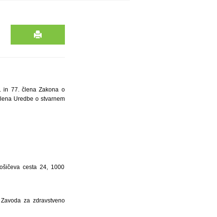
. in 77. člena Zakona o
 člena Uredbe o stvarnem
lošičeva cesta 24, 1000
 Zavoda za zdravstveno