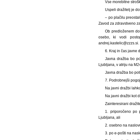
Vse morebitne strošk
Uspeli dražitelj je d
– po plačilu preosta
Zavod za zdravstveno zav
Ob predloženem dok
osebo, ki vodi posto
andrej.kastelic@zzzs.si.
6. Kraj in čas javne
Javna dražba bo po
Ljubljana, v atriju na M2
Javna dražba bo potek
7. Podrobnejši pogoj
Na javni dražbi lahk
Na javni dražbi kot 
Zainteresirani draži
1
. priporočeno po 
Ljubljana, ali
2
. osebno na naslovu
3
. po e-pošti na na