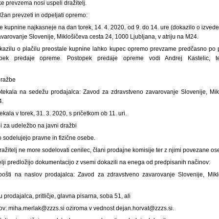
e prevzema nosi uspeli dražitelj.
olžan prevzeti in odpeljati opremo:
le kupnine najkasneje na dan torek, 14. 4. 2020, od 9. do 14. ure (dokazilo o izved
arovanje Slovenije, Miklošičeva cesta 24, 1000 Ljubljana, v atriju na M24.
azilu o plačilu preostale kupnine lahko kupec opremo prevzame predčasno po
pek predaje opreme. Postopek predaje opreme vodi Andrej Kastelic, tel
 dražbe
tekala na sedežu prodajalca: Zavod za zdravstveno zavarovanje Slovenije, Mik
4.
ala v torek, 31. 3. 2020, s pričetkom ob 11. uri.
i za udeležbo na javni dražbi
o sodelujejo pravne in fizične osebe.
dražitelj ne more sodelovati cenilec, člani prodajne komisije ter z njimi povezane os
telji predložijo dokumentacijo z vsemi dokazili na enega od predpisanih načinov:
pošti na naslov prodajalca: Zavod za zdravstveno zavarovanje Slovenije, Mik
 prodajalca, pritličje, glavna pisarna, soba 51, ali
slov: miha.merlak@zzzs.si oziroma v vednost dejan.horvat@zzzs.si.