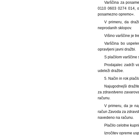
Varščina za posamez
0110 0603 0274 014, od
posamezno opremo«.
V primeru, da draž
neprodanih sklopov.
Višino varščine je t
Varščina bo uspelem
opravljeni javni dražbi.
S plačilom varščine s
Prodajalec zadrži v
udeleži dražbe.
5. Način in rok plač
Najugodnejši dražit
za zdravstveno zavarovan
računu.
V primeru, da je naj
račun Zavoda za zdravstv
navedeno na računu.
Plačilo celotne kup
Izročitev opreme usp