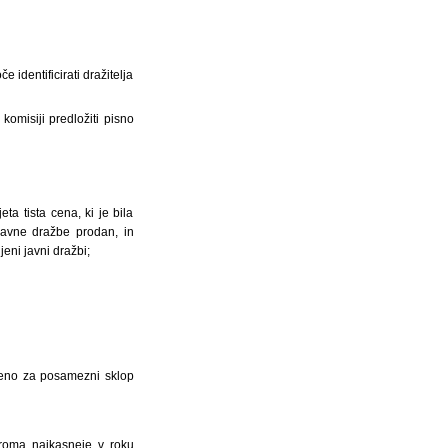
 identificirati dražitelja
komisiji predložiti pisno
ta tista cena, ki je bila
 javne dražbe prodan, in
eni javni dražbi;
očeno za posamezni sklop
iroma najkasneje v roku