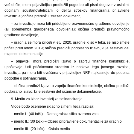
več občin, mora prijaviteljica predložiti pogodbo ali pisni dogovor z ostalimi
občinami soustanoviteljicami o delitvi stroškov financiranja prijavljene
investicije; občina predloži ustrezen dokument,
– za investicijo mora biti pridobljeno pravnomočno gradbeno dovoljenje
(ali sprememba gradbenega dovoljenja); občina predloži pravnomočno
gradbeno dovoljenje,
– gradnja se mora pričeti v letu 2020, gradnje ki so v teku, se niso smele
pričeti pred letom 2019; občina predloži podpisano Izjavo, ki je sestavni del
razpisne dokumentacije,
– prijavitelj mora predložiti izjavo o zaprtju finančne konstrukcije,
upoštevaje tudi pričakovana sredstva iz naslova tega javnega razpisa,
investicija pa mora biti uvrščena v prijaviteljev NRP najkasneje do podpisa
pogodbe o sofinanciranju,
– občina predloži izjavo o zaprtju finančne konstrukcije; občina predloži
podpisano izjavo, ki je sestavni del razpisne dokumentacije.
9. Merila za izbor investicij za sofinanciranje
Vloge bodo ocenjene skladno z merili tega razpisa:
– merilo I.: (40 točk) – Demografska slika oziroma vpis
– merilo II.: (30 točk) – Obseg pripravljene dokumentacije za gradnjo
– merilo III.: (20 točk) – Ostala merila