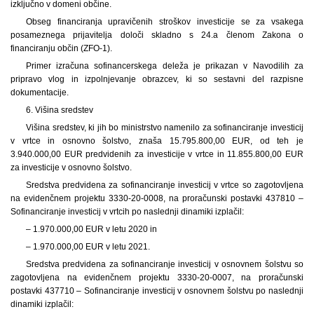
izključno v domeni občine.
Obseg financiranja upravičenih stroškov investicije se za vsakega
posameznega prijavitelja določi skladno s 24.a členom Zakona o
financiranju občin (ZFO-1).
Primer izračuna sofinancerskega deleža je prikazan v Navodilih za
pripravo vlog in izpolnjevanje obrazcev, ki so sestavni del razpisne
dokumentacije.
6. Višina sredstev
Višina sredstev, ki jih bo ministrstvo namenilo za sofinanciranje investicij
v vrtce in osnovno šolstvo, znaša 15.795.800,00 EUR, od teh je
3.940.000,00 EUR predvidenih za investicije v vrtce in 11.855.800,00 EUR
za investicije v osnovno šolstvo.
Sredstva predvidena za sofinanciranje investicij v vrtce so zagotovljena
na evidenčnem projektu 3330-20-0008, na proračunski postavki 437810 –
Sofinanciranje investicij v vrtcih po naslednji dinamiki izplačil:
– 1.970.000,00 EUR v letu 2020 in
– 1.970.000,00 EUR v letu 2021.
Sredstva predvidena za sofinanciranje investicij v osnovnem šolstvu so
zagotovljena na evidenčnem projektu 3330-20-0007, na proračunski
postavki 437710 – Sofinanciranje investicij v osnovnem šolstvu po naslednji
dinamiki izplačil: