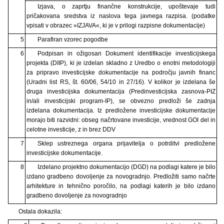
Izjava, o zaprtju finančne konstrukcije, upoštevaje tudi
pričakovana sredstva iz naslova tega javnega razpisa. (podatke
vpisati v obrazec »IZJAVA«, ki je v prilogi razpisne dokumentacije)
5
Parafiran vzorec pogodbe
6
Podpisan in ožigosan Dokument identifikacije investicijskega
projekta (DIIP), ki je izdelan skladno z Uredbo o enotni metodologiji
za pripravo investicijske dokumentacije na področju javnih financ
(Uradni list RS, št. 60/06, 54/10 in 27/16). V kolikor je izdelana še
druga investicijska dokumentacija (Predinvesticijska zasnova-PIZ
in/ali investicijski program-IP), se obvezno predloži še zadnja
izdelana dokumentacija. Iz predložene investicijske dokumentacije
morajo biti razvidni: obseg načrtovane investicije, vrednost GOI del in
celotne investicije, z in brez DDV
7
Sklep ustreznega organa prijavitelja o potrditvi predložene
investicijske dokumentacije.
8
Izdelano projektno dokumentacijo (DGD) na podlagi katere je bilo
izdano gradbeno dovoljenje za novogradnjo. Predložiti samo načrte
arhitekture in tehnično poročilo, na podlagi katerih je bilo izdano
gradbeno dovoljenje za novogradnjo
Ostala dokazila: