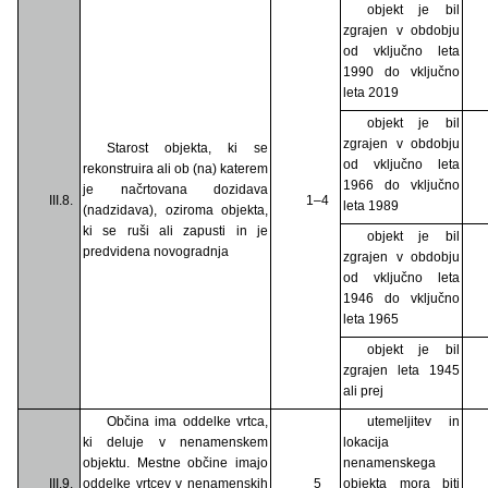
objekt je bil
zgrajen v obdobju
od vključno leta
1990 do vključno
leta 2019
objekt je bil
zgrajen v obdobju
Starost objekta, ki se
od vključno leta
rekonstruira ali ob (na) katerem
1966 do vključno
je načrtovana dozidava
III.8.
1–4
leta 1989
(nadzidava), oziroma objekta,
ki se ruši ali zapusti in je
objekt je bil
predvidena novogradnja
zgrajen v obdobju
od vključno leta
1946 do vključno
leta 1965
objekt je bil
zgrajen leta 1945
ali prej
Občina ima oddelke vrtca,
utemeljitev in
ki deluje v nenamenskem
lokacija
objektu. Mestne občine imajo
nenamenskega
III.9.
oddelke vrtcev v nenamenskih
5
objekta mora biti