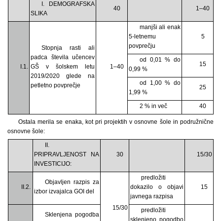
I. DEMOGRAFSKA
40
1–40
SLIKA
manjši ali enak
5-letnemu
5
povprečju
Stopnja rasti ali
padca števila učencev
od 0,01 % do
15
I.1.
GŠ v šolskem letu
1–40
0,99 %
2019/2020 glede na
od 1,00 % do
petletno povprečje
25
1,99 %
2 % in več
40
Ostala merila se enaka, kot pri projektih v osnovne šole in podružnične
osnovne šole:
II.
PRIPRAVLJENOST NA
30
15/30
INVESTICIJO:
predložiti
Objavljen razpis za
II.2.
dokazilo o objavi
15
izbor izvajalca GOI del
javnega razpisa
15/30
predložiti
Sklenjena pogodba
sklenjeno pogodbo