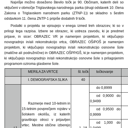
Najvišje možno doseženo število točk je 90. Občinam, katerih deli so
vključeni v območje Triglavskega narodnega parka (drugi odstavek 10. člena
Zakona o Triglavskem narodnem parku (ZTNP-1)) se skladno s šestim
odstavkom 11. člena ZNTP-1 pripiše dodatnih 9 točk.
Podatki o projektu se vpisujejo v enega izmed treh obrazcev, ki so v
prilogi tega razpisa. Izbere se obrazec, ki ustreza zavodu, ki je predmet
prijave, in sicer: OBRAZEC VR je namenjen projektom, ki vključujejo
novogradnjo in/ali rekonstrukcijo vrtca, OBRAZEC OŠ/POŠ je namenjen
projektom, ki vključujejo novogradnjo in/ali rekonstrukcijo osnovne šole
(matične ali podružnične) in OBRAZEC OŠPP/GŠ, ki je namenjen projektom,
ki vključujejo novogradnjo in/ali rekonstrukcijo osnovne šole s prilagojenim
programom oziroma glasbene šole.
MERILA ZA VRTCE
št. točk
točkovanje
I. DEMOGRAFSKA SLIKA
40
do 0,8999
od 0,9000 do
0,9499
Razmerje med 10-letnim in
15-letnim povprečjem rojstev v
od 0,9500 do
šolskem okolišu, iz katerih
0,9999
gravitirajo otroci v prijavljen
od 1,000 do
vrtec. Mestne občine izberejo
I.1.
1–18
1,0499