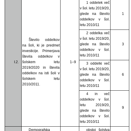
1 oddelek več
v šol. letu 2019/20,
glede na število
1
oddelkov v šol.
letu 2010/11
2 oddelka več
v šol. letu 2019/20,
Število oddelkov
glede na število
3
na šoli, ki je predmet
oddelkov v šol.
investicije. Primerjava
letu 2010/11
števila oddelkov v
I.2.
šolskem letu
1–9
3 oddelki več
2019/2020 in števila
v šol. letu 2019/20,
oddelkov na isti šoli v
glede na število
6
šolskem letu
oddelkov v šol.
2010/2011.
letu 2010/11
4 in več
oddelkov v šol.
letu 2019/20,
9
glede na število
oddelkov v šol.
letu 2010/11
Demografska
obstoj šolstva