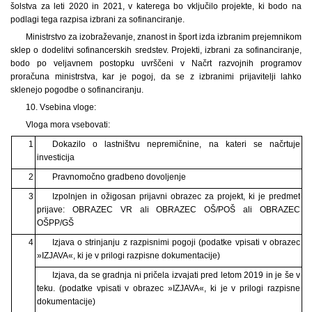
šolstva za leti 2020 in 2021, v katerega bo vključilo projekte, ki bodo na
podlagi tega razpisa izbrani za sofinanciranje.
Ministrstvo za izobraževanje, znanost in šport izda izbranim prejemnikom
sklep o dodelitvi sofinancerskih sredstev. Projekti, izbrani za sofinanciranje,
bodo po veljavnem postopku uvrščeni v Načrt razvojnih programov
proračuna ministrstva, kar je pogoj, da se z izbranimi prijavitelji lahko
sklenejo pogodbe o sofinanciranju.
10. Vsebina vloge:
Vloga mora vsebovati:
1
Dokazilo o lastništvu nepremičnine, na kateri se načrtuje
investicija
2
Pravnomočno gradbeno dovoljenje
3
Izpolnjen in ožigosan prijavni obrazec za projekt, ki je predmet
prijave: OBRAZEC VR ali OBRAZEC OŠ/POŠ ali OBRAZEC
OŠPP/GŠ
4
Izjava o strinjanju z razpisnimi pogoji (podatke vpisati v obrazec
»IZJAVA«, ki je v prilogi razpisne dokumentacije)
Izjava, da se gradnja ni pričela izvajati pred letom 2019 in je še v
teku. (podatke vpisati v obrazec »IZJAVA«, ki je v prilogi razpisne
dokumentacije)