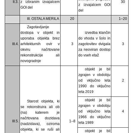
II.3.
z izbranim izvajalcem
30
z izvajalcem GOI
GOI del
del
III. OSTALA MERILA
20
1–20
Zagotavljanje
dostopa v objekt in
izvedba klančin
uporaba objekta brez
do vhoda v šolo in
III.4.
arhitekturnih ovir v
3
zagotovitev dvigala
3
okviru načrtovane
za neoviran dostop
rekonstrukcije ali
do vseh etaž
novogradnje
objekt je bil
zgrajen v obdobju
od vključno leta
2
1990 do vključno
leta 2019
objekt je bil
Starost objekta, ki
zgrajen v obdobju
se rekonstruira ali ob
od vključno leta
4
(na) katerem je
1966 do vključno
načrtovana dozidava
III.5.
1–8
leta 1989
(nadzidava), oziroma
objekta, ki se ruši ali
objekt je bil