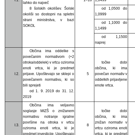
lahko do največ
8 šolskih okolišev. Šolski
od 1,0500 do
okoliši so dostopni na spletni
1,0999
strani ministrstva, v bazi
od 1,1000 do
SOKOL
1,1499
od 1,1500
naprej
Občina ima oddelke s
povečanim normativom (+2
otroka/oddelek) v vrtcu oziroma
točke dobi
enoti vrtca, ki je predmet
občina, ki ima
I.2.
prijave. Upoštevajo se sklepi o
5
povečan normativ v
povečanem normativu, ki so
oddelkih prijavljene
bili sprejeti
enote vrtca.
od 1. 9. 2019 do 31. 12.
2019
Občina ima veljavno
soglasje MIZŠ o znižanem
točke dobi
normativu notranje igralne
občina, ki ima
površine na otroka v vrtcu
znižan normativ v
I.3.
8
oziroma enoti vrtca, ki je
vrtcu oziroma enoti
predmet investicije. Upoštevajo
vrtca, ki je predmet