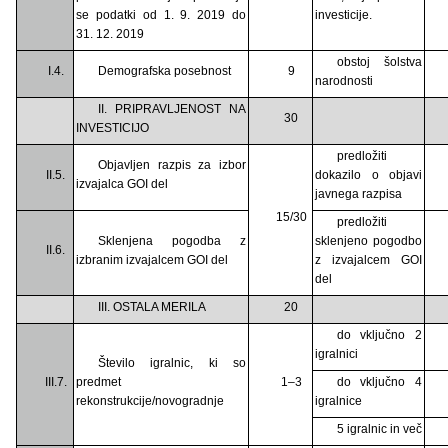
se podatki od 1. 9. 2019 do
investicije.
31. 12. 2019
obstoj šolstva
I.4.
Demografska posebnost
9
narodnosti
II. PRIPRAVLJENOST NA
30
INVESTICIJO
predložiti
Objavljen razpis za izbor
II.5.
dokazilo o objavi
izvajalca GOI del
javnega razpisa
15/30
predložiti
Sklenjena pogodba z
sklenjeno pogodbo
II.6.
izbranim izvajalcem GOI del
z izvajalcem GOI
del
III. OSTALA MERILA
20
do vključno 2
igralnici
Število igralnic, ki so
III.7.
predmet
1–3
do vključno 4
rekonstrukcije/novogradnje
igralnice
5 igralnic in več