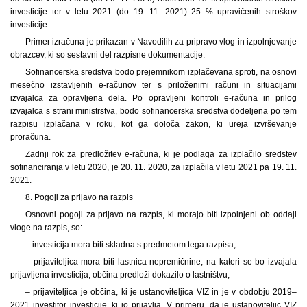
investicije ter v letu 2021 (do 19. 11. 2021) 25 % upravičenih stroškov
investicije.
Primer izračuna je prikazan v Navodilih za pripravo vlog in izpolnjevanje
obrazcev, ki so sestavni del razpisne dokumentacije.
Sofinancerska sredstva bodo prejemnikom izplačevana sproti, na osnovi
mesečno izstavljenih e-računov ter s priloženimi računi in situacijami
izvajalca za opravljena dela. Po opravljeni kontroli e-računa in prilog
izvajalca s strani ministrstva, bodo sofinancerska sredstva dodeljena po tem
razpisu izplačana v roku, kot ga določa zakon, ki ureja izvrševanje
proračuna.
Zadnji rok za predložitev e-računa, ki je podlaga za izplačilo sredstev
sofinanciranja v letu 2020, je 20. 11. 2020, za izplačila v letu 2021 pa 19. 11.
2021.
8. Pogoji za prijavo na razpis
Osnovni pogoji za prijavo na razpis, ki morajo biti izpolnjeni ob oddaji
vloge na razpis, so:
– investicija mora biti skladna s predmetom tega razpisa,
– prijaviteljica mora biti lastnica nepremičnine, na kateri se bo izvajala
prijavljena investicija; občina predloži dokazilo o lastništvu,
– prijaviteljica je občina, ki je ustanoviteljica VIZ in je v obdobju 2019–
2021 investitor investicije, ki jo prijavlja. V primeru, da je ustanoviteljic VIZ