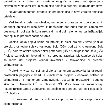
gabaritov je v okviru rekonstrukcije mogoče le zaradi usklajevanja z
bistvenimi zahtevami, kot jih za objekte določajo predpisi, ki urejajo graditev.
Novogradnja pomeni gradnjo, katere posledica je novo zgrajen objekt ali
prizidava.
Vzdrževalna dela na objektu, namenjena ohranjanju uporabnosti in
vrednosti objekta ter izboljšave, ki upoštevajo napredek tehnike, zamenjava
posameznih dotrajanih konstrukcijskih in drugih elementov ter inštalacijski
preboji, niso predmet sofinanciranja.
Občina lahko prijavi samo en projekt, in sicer projekt v vrtec (VR) ali
projekt v osnovno šolstvo (osnovno šolo (OŠ), podružnično osnovno šolo
(POŠ), šolo za otroke s posebnimi potrebami (OŠPP) ali glasbeno šolo (GŠ).
Projekti samostojnih telovadnic niso predmet razpisa, telovadnice ob šolah
so lahko del projekta vendar investicija v telovadnico ni predmet
sofinanciranja.
Projekti v vrtce se sofinancirajo z namenom zagotavljanja ustreznih
prostorskih pogojev v skladu s Pravilnikom, projekti v osnovno šolstvo se
sofinancirajo z namenom zagotavljanja ustreznih prostorskih pogojev
skladno z Navodili OŠ in Navodili GŠ. Prav tako se sofinancirajo
rekonstrukcije zaradi zagotavljanja statične in potresne varnosti obstoječih
VIZ objektov.
5. Upravičeni stroški za sofinanciranje in način določanja deleža
sofinanciranja