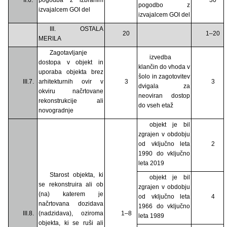
pogodbo z
izvajalcem GOI del
izvajalcem GOI del
III. OSTALA
20
1–20
MERILA
Zagotavljanje
izvedba
dostopa v objekt in
klančin do vhoda v
uporaba objekta brez
šolo in zagotovitev
III.7.
arhitekturnih ovir v
3
3
dvigala za
okviru načrtovane
neoviran dostop
rekonstrukcije ali
do vseh etaž
novogradnje
objekt je bil
zgrajen v obdobju
od vključno leta
2
1990 do vključno
leta 2019
Starost objekta, ki
objekt je bil
se rekonstruira ali ob
zgrajen v obdobju
(na) katerem je
od vključno leta
4
načrtovana dozidava
1966 do vključno
III.8.
(nadzidava), oziroma
1–8
leta 1989
objekta, ki se ruši ali