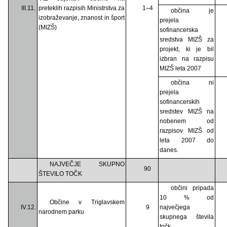
III.11.
preteklih razpisih Ministrstva za
1–4
občina je
izobraževanje, znanost in šport
prejela
(MIZŠ)
sofinancerska
sredstva MIZŠ za
projekt, ki je bil
izbran na razpisu
MIZŠ leta 2007
občina ni
prejela
sofinancerskih
sredstev MIZŠ na
nobenem od
razpisov MIZŠ od
leta 2007 do
danes.
NAJVEČJE SKUPNO
90
ŠTEVILO TOČK
občini pripada
10 % od
Občine v Triglavskem
IV.12.
9
največjega
narodnem parku
skupnega števila
točk