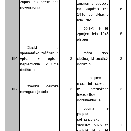
zapusti in je predvidena
zgrajen v obdobju
novogradnja
od vključno leta
6
1946 do vključno
leta 1965
objekt je bil
zgrajen leta 1945
8
ali prej
Objekt je
spomeniško zaščiten in
točke dobi
III.6.
vpisan v register
3
občina, ki predloži
3
nepremičnin kulturne
dokazilo
dediščine
utemeljitev
mora biti razvidna
Izvedba celovite
III.7.
2
iz predložene
2
novogradnje šole
investicijske
dokumentacije
občina je
prejela
sofinancerska
sredstva MIZŠ za
1
projekt, ki je bil