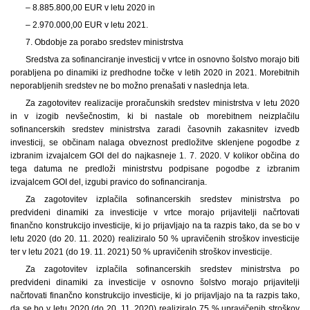
– 8.885.800,00 EUR v letu 2020 in
– 2.970.000,00 EUR v letu 2021.
7. Obdobje za porabo sredstev ministrstva
Sredstva za sofinanciranje investicij v vrtce in osnovno šolstvo morajo biti
porabljena po dinamiki iz predhodne točke v letih 2020 in 2021. Morebitnih
neporabljenih sredstev ne bo možno prenašati v naslednja leta.
Za zagotovitev realizacije proračunskih sredstev ministrstva v letu 2020
in v izogib nevšečnostim, ki bi nastale ob morebitnem neizplačilu
sofinancerskih sredstev ministrstva zaradi časovnih zakasnitev izvedb
investicij, se občinam nalaga obveznost predložitve sklenjene pogodbe z
izbranim izvajalcem GOI del do najkasneje 1. 7. 2020. V kolikor občina do
tega datuma ne predloži ministrstvu podpisane pogodbe z izbranim
izvajalcem GOI del, izgubi pravico do sofinanciranja.
Za zagotovitev izplačila sofinancerskih sredstev ministrstva po
predvideni dinamiki za investicije v vrtce morajo prijavitelji načrtovati
finančno konstrukcijo investicije, ki jo prijavljajo na ta razpis tako, da se bo v
letu 2020 (do 20. 11. 2020) realiziralo 50 % upravičenih stroškov investicije
ter v letu 2021 (do 19. 11. 2021) 50 % upravičenih stroškov investicije.
Za zagotovitev izplačila sofinancerskih sredstev ministrstva po
predvideni dinamiki za investicije v osnovno šolstvo morajo prijavitelji
načrtovati finančno konstrukcijo investicije, ki jo prijavljajo na ta razpis tako,
da se bo v letu 2020 (do 20. 11. 2020) realiziralo 75 % upravičenih stroškov