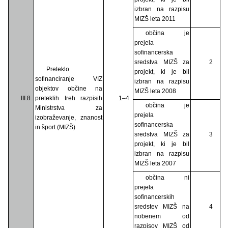
izbran na razpisu
MIZŠ leta 2011
občina je
prejela
sofinancerska
sredstva MIZŠ za
2
Preteklo
projekt, ki je bil
sofinanciranje VIZ
izbran na razpisu
objektov občine na
MIZŠ leta 2008
III.8.
preteklih treh razpisih
1–4
občina je
Ministrstva za
prejela
izobraževanje, znanost
sofinancerska
in šport (MIZŠ)
sredstva MIZŠ za
3
projekt, ki je bil
izbran na razpisu
MIZŠ leta 2007
občina ni
prejela
sofinancerskih
sredstev MIZŠ na
4
nobenem od
razpisov MIZŠ od