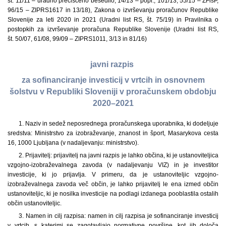
št. 11/11 – uradno prečiščeno besedilo, 14/13 – popr., 101/13, 55/15 – ZFisP,
96/15 – ZIPRS1617 in 13/18), Zakona o izvrševanju proračunov Republike
Slovenije za leti 2020 in 2021 (Uradni list RS, št. 75/19) in Pravilnika o
postopkih za izvrševanje proračuna Republike Slovenije (Uradni list RS,
št. 50/07, 61/08, 99/09 – ZIPRS1011, 3/13 in 81/16)
javni razpis
za sofinanciranje investicij v vrtcih in osnovnem
šolstvu v Republiki Sloveniji v proračunskem obdobju
2020–2021
1. Naziv in sedež neposrednega proračunskega uporabnika, ki dodeljuje
sredstva: Ministrstvo za izobraževanje, znanost in šport, Masarykova cesta
16, 1000 Ljubljana (v nadaljevanju: ministrstvo).
2. Prijavitelj: prijavitelj na javni razpis je lahko občina, ki je ustanoviteljica
vzgojno-izobraževalnega zavoda (v nadaljevanju VIZ) in je investitor
investicije, ki jo prijavlja. V primeru, da je ustanoviteljic vzgojno-
izobraževalnega zavoda več občin, je lahko prijavitelj le ena izmed občin
ustanoviteljic, ki je nosilka investicije na podlagi izdanega pooblastila ostalih
občin ustanoviteljic.
3. Namen in cilj razpisa: namen in cilj razpisa je sofinanciranje investicij
v vrtcih, s katerimi se zagotavljajo normativne površine, kot jih določa