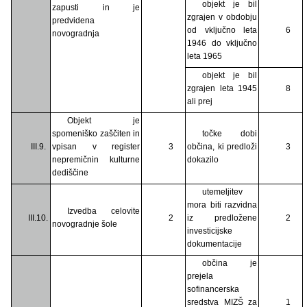
objekt je bil
zapusti in je
zgrajen v obdobju
predvidena
od vključno leta
6
novogradnja
1946 do vključno
leta 1965
objekt je bil
zgrajen leta 1945
8
ali prej
Objekt je
spomeniško zaščiten in
točke dobi
III.9.
vpisan v register
3
občina, ki predloži
3
nepremičnin kulturne
dokazilo
dediščine
utemeljitev
mora biti razvidna
Izvedba celovite
III.10.
2
iz predložene
2
novogradnje šole
investicijske
dokumentacije
občina je
prejela
sofinancerska
sredstva MIZŠ za
1