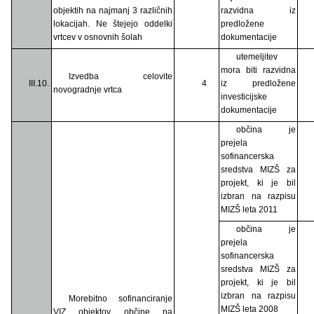
objektih na najmanj 3 različnih
razvidna iz
lokacijah. Ne štejejo oddelki
predložene
vrtcev v osnovnih šolah
dokumentacije
utemeljitev
mora biti razvidna
Izvedba celovite
III.10.
4
iz predložene
novogradnje vrtca
investicijske
dokumentacije
občina je
prejela
sofinancerska
sredstva MIZŠ za
projekt, ki je bil
izbran na razpisu
MIZŠ leta 2011
občina je
prejela
sofinancerska
sredstva MIZŠ za
projekt, ki je bil
izbran na razpisu
Morebitno sofinanciranje
MIZŠ leta 2008
VIZ objektov občine na