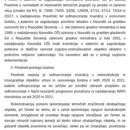
Pravilnik o normativih in minimalnih tehničnih pogojih za prostor in opremo
vrtca (Uradni list RS, št. 73/00, 75/05, 33/08, 126/08, 47/10, 47/13, 74/16 in
20/17; v nadaljevanju Pravilnik) ter sofinanciranje investicij v osnovnem
šolstvu, s katerimi se zagotavljajo površine skladno z Navodili za graditev
osnovnih šol v Republiki Sloveniji – 1. del (delovno gradivo ministrstva iz leta
1999; v nadaljevanju Navodila OŠ) oziroma z Navodili za graditev glasbenih
šol v Republiki Sloveniji (delovno gradivo ministrstva iz leta 2001; v
nadaljevanju Navodila GŠ) in/ali investicije, s katerimi se zagotavljajo
potresne in statične varnosti vzgojno-izobraževalnih objektov skladno s
področno veljavno zakonodajo. Vsi navedeni akti so v prilogi razpisne
dokumentacije.
4. Predmet javnega razpisa
Predmet razpisa je sofinanciranje investicij v rekonstrukcije in
novogradnje objektov vrtcev in osnovnega šolstva v letih 2020 in 2021,
katerih sofinanciranje se bo pričelo po uvrstitvi izbranih projektov za
sofinanciranje v Načrt razvojnih programov proračuna (v nadaljevanju NRP)
ministrstva za leti 2020 in 2021.
Rekonstrukcija pomeni spreminjanje tehničnih značilnosti obstoječega
objekta, pri čemer se delno ali v celoti spreminjajo njegovi konstrukcijski
elementi, zmogljivost ali izvedejo druge njegove izboljšave, pri čemer se
morajo ohraniti najmanj temelji ali kletni zidovi obstoječega objekta, in se
gabariti objekta praviloma ne povečajo, lahko pa se zmanjšajo; povečanje