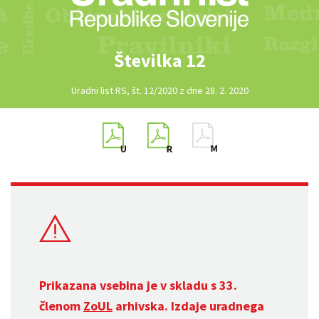
Številka 12
Uradni list RS, št. 12/2020 z dne 28. 2. 2020
Prikazana vsebina je v skladu s 33.
členom
ZoUL
arhivska. Izdaje uradnega