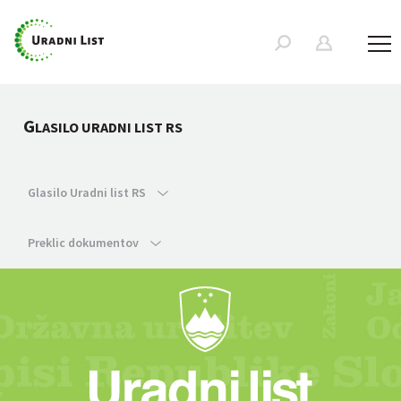
G
LASILO URADNI LIST RS
Glasilo Uradni list RS
Preklic dokumentov