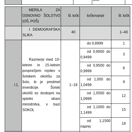
MERILA ZA
OSNOVNO ŠOLSTVO
št. točk
točkovanje
št. točk
(OŠ, POŠ)
I. DEMOGRAFSKA
40
1–40
SLIKA
do 0,8999
1
od 0,9000 do
3
0,9499
Razmerje med 10-
letnim in 15-letnim
od 0,9500 do
6
povprečjem rojstev v
0,9999
šolskem okolišu za
od 1,000 do
šolo, ki je predmet
9
I.1.
1–18
1,0499
investicije. Šolski
okoliši so dostopni na
od 1,0500 do
12
spletni strani
1,0999
ministrstva, v bazi
od 1,1000 do
15
SOKOL
1,1499
od 1,1500
18
naprej