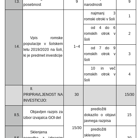
I.3.
9
9
posebnost
narodnosti
najmanj 3
1
romski otroki v šoli
od 4 do 6
romskih otrok v
2
Vpis romske
šoli
populacije v šolskem
I.4.
1–4
od 7 do 9
letu 2019/2020 na šoli,
romskih otrok v
3
ki je predmet investicije
šoli
10 in več
romskih otrok v
4
šoli
II.
PRIPRAVLJENOST NA
30
15/30
INVESTICIJO:
predložiti
Objavljen razpis za
II.5.
dokazilo o objavi
15
izbor izvajalca GOI del
javnega razpisa
15/30
predložiti
Sklenjena
sklenjeno
II.6.
pogodba z izbranim
30