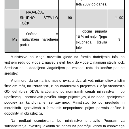
leta 2007 do danes.
NAJVEČJE
SKUPNO ŠTEVILO
90
1–90
TOČK
občini pripada
Občine v
10 % od največjega
IV.9.
Triglavskem narodnem
9
skupnega števila
parku
točk
Ministrstvo bo vloge razvrstilo glede na število dodeljenih točk po
vrstnem redu od vloge z največ števili točk do vloge z najmanj števili točk.
Sredstva bodo dodeljena vlagateljem po vrstnem redu do končne porabe
sredstev.
V primeru, da se na isto mesto uvrstita dva ali več prijaviteljev z istim
številom točk, bo izbran tisti, ki bo kandidiral s projektom z višjo vrednostjo
GOI del (brez DDV), izračunano po normiranih cenah ministrstva in ob
upoštevanju normativnih površin. Vloge prijaviteljev, ki ne bodo izpolnjevale
pogojev za kandidiranje, se zavrnejo. Ministrstvo bo po pregledu in
morebitnih ugotovitvah o formalnih nepopolnosti prijav, pozvalo občine k
dopolnitvi in obrazložitvi.
Na podlagi ocenjevanja bo ministrstvo pripravilo Program za
sofinanciranje investicij lokalnih skupnosti na področju vrtcev in osnovnega