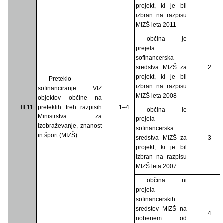
projekt, ki je bil
izbran na razpisu
MIZŠ leta 2011
občina je
prejela
sofinancerska
sredstva MIZŠ za
2
projekt, ki je bil
Preteklo
izbran na razpisu
sofinanciranje VIZ
MIZŠ leta 2008
objektov občine na
III.11.
preteklih treh razpisih
1–4
občina je
Ministrstva za
prejela
izobraževanje, znanost
sofinancerska
in šport (MIZŠ)
sredstva MIZŠ za
3
projekt, ki je bil
izbran na razpisu
MIZŠ leta 2007
občina ni
prejela
sofinancerskih
sredstev MIZŠ na
4
nobenem od