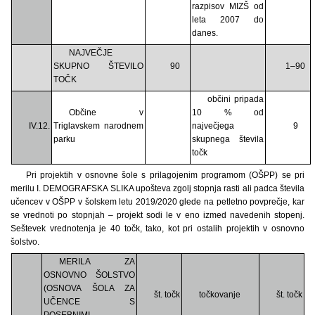
razpisov MIZŠ od
leta 2007 do
danes.
NAJVEČJE
SKUPNO ŠTEVILO
90
1–90
TOČK
občini pripada
Občine v
10 % od
IV.12.
Triglavskem narodnem
največjega
9
parku
skupnega števila
točk
Pri projektih v osnovne šole s prilagojenim programom (OŠPP) se pri
merilu I. DEMOGRAFSKA SLIKA upošteva zgolj stopnja rasti ali padca števila
učencev v OŠPP v šolskem letu 2019/2020 glede na petletno povprečje, kar
se vrednoti po stopnjah – projekt sodi le v eno izmed navedenih stopenj.
Seštevek vrednotenja je 40 točk, tako, kot pri ostalih projektih v osnovno
šolstvo.
MERILA ZA
OSNOVNO ŠOLSTVO
(OSNOVA ŠOLA ZA
št. točk
točkovanje
št. točk
UČENCE S
POSEBNIMI