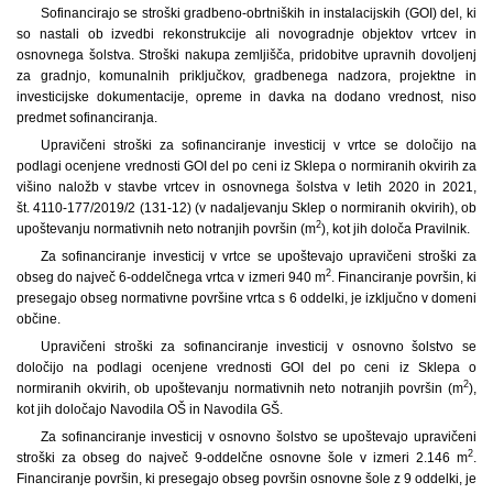
Sofinancirajo se stroški gradbeno-obrtniških in instalacijskih (GOI) del, ki
so nastali ob izvedbi rekonstrukcije ali novogradnje objektov vrtcev in
osnovnega šolstva. Stroški nakupa zemljišča, pridobitve upravnih dovoljenj
za gradnjo, komunalnih priključkov, gradbenega nadzora, projektne in
investicijske dokumentacije, opreme in davka na dodano vrednost, niso
predmet sofinanciranja.
Upravičeni stroški za sofinanciranje investicij v vrtce se določijo na
podlagi ocenjene vrednosti GOI del po ceni iz Sklepa o normiranih okvirih za
višino naložb v stavbe vrtcev in osnovnega šolstva v letih 2020 in 2021,
št. 4110-177/2019/2 (131-12) (v nadaljevanju Sklep o normiranih okvirih), ob
2
upoštevanju normativnih neto notranjih površin (m
), kot jih določa Pravilnik.
Za sofinanciranje investicij v vrtce se upoštevajo upravičeni stroški za
2
obseg do največ 6-oddelčnega vrtca v izmeri 940 m
. Financiranje površin, ki
presegajo obseg normativne površine vrtca s 6 oddelki, je izključno v domeni
občine.
Upravičeni stroški za sofinanciranje investicij v osnovno šolstvo se
določijo na podlagi ocenjene vrednosti GOI del po ceni iz Sklepa o
2
normiranih okvirih, ob upoštevanju normativnih neto notranjih površin (m
),
kot jih določajo Navodila OŠ in Navodila GŠ.
Za sofinanciranje investicij v osnovno šolstvo se upoštevajo upravičeni
2
stroški za obseg do največ 9-oddelčne osnovne šole v izmeri 2.146 m
.
Financiranje površin, ki presegajo obseg površin osnovne šole z 9 oddelki, je