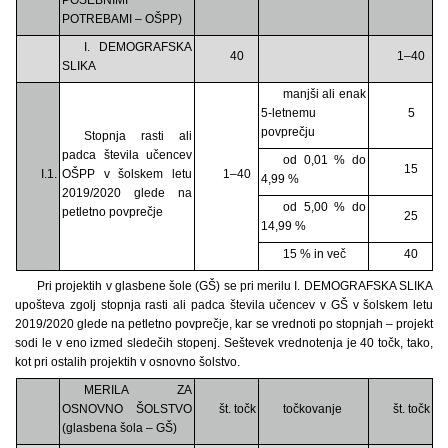
POTREBAMI – OŠPP)
I. DEMOGRAFSKA
40
1–40
SLIKA
manjši ali enak
5-letnemu
5
povprečju
Stopnja rasti ali
padca števila učencev
od 0,01 % do
15
I.1.
OŠPP v šolskem letu
1–40
4,99 %
2019/2020 glede na
od 5,00 % do
petletno povprečje
25
14,99 %
15 % in več
40
Pri projektih v glasbene šole (GŠ) se pri merilu I. DEMOGRAFSKA SLIKA
upošteva zgolj stopnja rasti ali padca števila učencev v GŠ v šolskem letu
2019/2020 glede na petletno povprečje, kar se vrednoti po stopnjah – projekt
sodi le v eno izmed sledečih stopenj. Seštevek vrednotenja je 40 točk, tako,
kot pri ostalih projektih v osnovno šolstvo.
MERILA ZA
OSNOVNO ŠOLSTVO
št. točk
točkovanje
št. točk
(glasbena šola – GŠ)