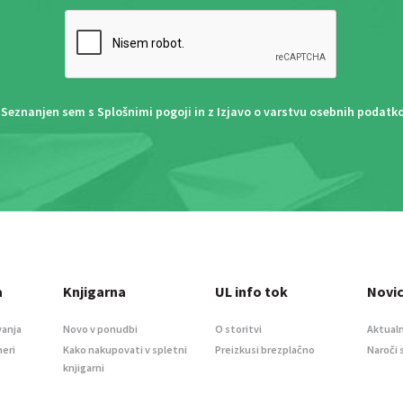
Seznanjen sem s
Splošnimi pogoji
in z
Izjavo o varstvu osebnih podatk
a
Knjigarna
UL info tok
Novi
vanja
Novo v ponudbi
O storitvi
Aktualn
meri
Kako nakupovati v spletni
Preizkusi brezplačno
Naroči 
knjigarni