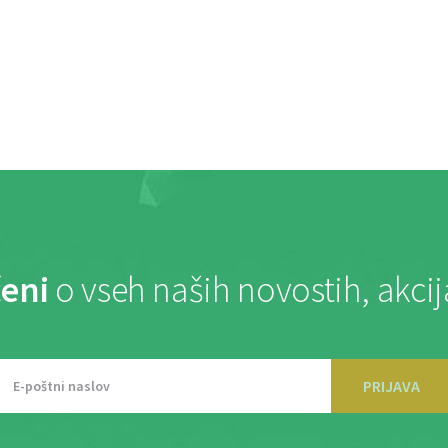
eni
o vseh naših novostih, akci
PRIJAVA