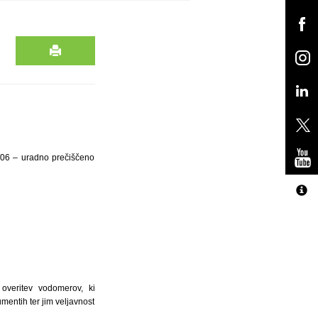
3/06 – uradno prečiščeno
overitev vodomerov, ki
mentih ter jim veljavnost