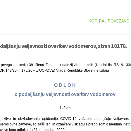
KOPIRAJ POVEZAVO
daljšanju veljavnosti overitev vodomerov, stran 10178.
 prvega odstavka 39. člena Zakona o nalezljivih boleznih (Uradni list RS, št. 3
OP, 142/20 in 175/20 – ZIUOPDVE) Vlada Republike Slovenije izdaja
O D L O K
o podaljšanju veljavnosti overitev vodomerov
1. člen
jezitve in obvladovanja epidemije COVID-19 začasno podaljšuje veljavnost 
 meroslovne zahteve, so zaščiteni in označeni v skladu s predpisom o merilnih instru
javitve tega odloka do 31. decembra 2020.