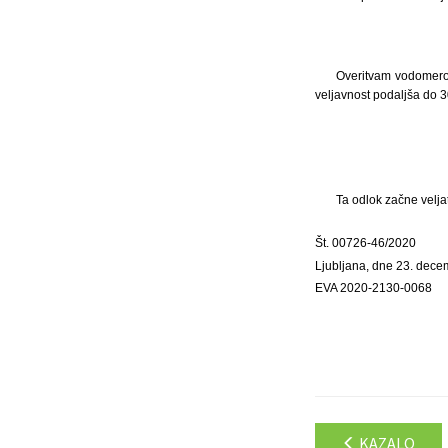
Overitvam vodomerov
veljavnost podaljša do 3
Ta odlok začne velja
Št. 00726-46/2020
Ljubljana, dne 23. dec
EVA 2020-2130-0068
KAZALO