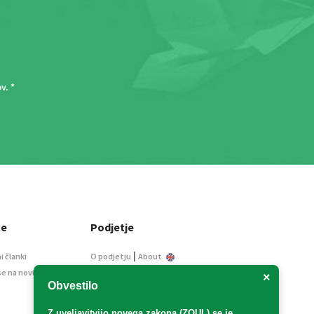
ov
. *
ce
Podjetje
|
i članki
O podjetju
About
se na novice
Kontakt
×
Obvestilo
Informacije javnega
značaja
Z uveljavitvijo
novega zakona (ZOUL)
se je