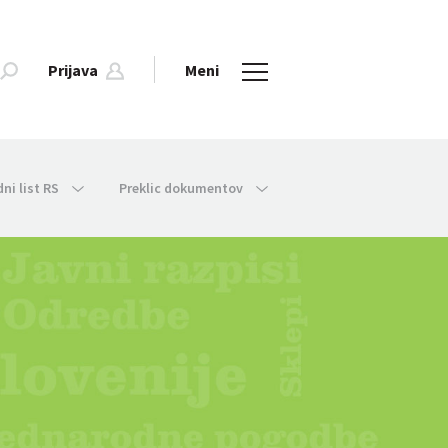
Prijava
Meni
dni list RS
Preklic dokumentov