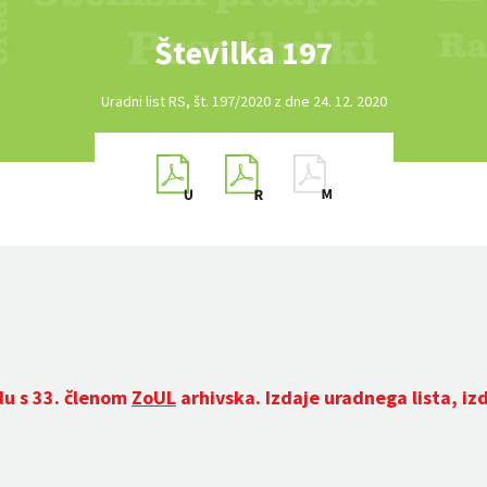
Številka 197
Uradni list RS, št. 197/2020 z dne 24. 12. 2020
du s 33. členom
ZoUL
arhivska. Izdaje uradnega lista, iz