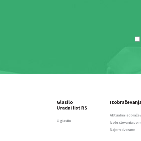
Glasilo
Izobraževanj
Uradni list RS
Aktualna izobraže
O glasilu
Izobraževanja po 
Najem dvorane