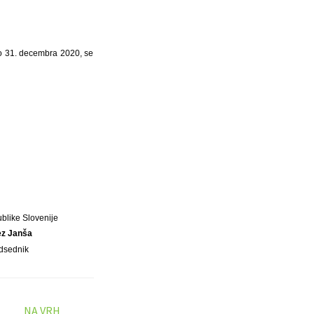
do 31. decembra 2020, se
blike Slovenije
ez Janša
dsednik
NA VRH