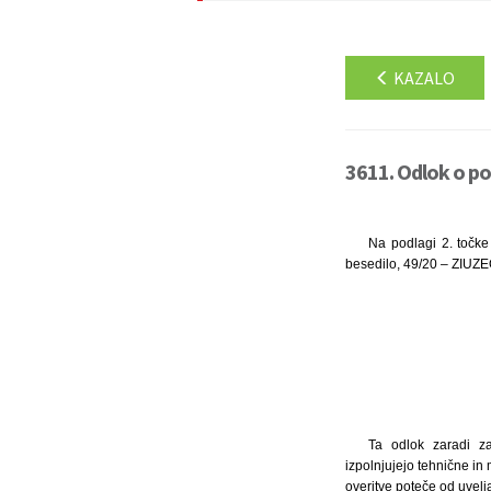
KAZALO
3611. Odlok o po
Na podlagi 2. točke
besedilo, 49/20 – ZIUZE
Ta odlok zaradi za
izpolnjujejo tehnične in
overitve poteče od uvel