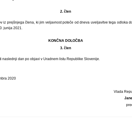
2. člen
 iz prejšnjega člena, ki jim veljavnost poteče od dneva uveljavitve tega odloka 
0. junija 2021.
KONČNA DOLOČBA
3. člen
ti naslednji dan po objavi v Uradnem listu Republike Slovenije.
embra 2020
Vlada Repu
Jan
pre