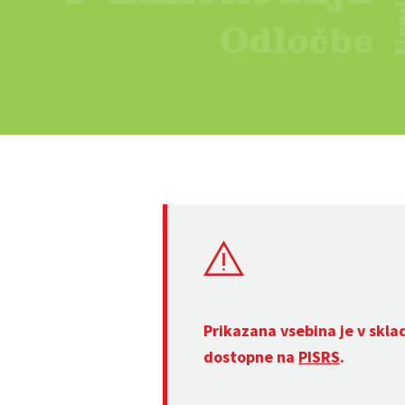
Prikazana vsebina je v skla
dostopne na
PISRS
.