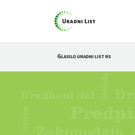
G
LASILO URADNI LIST RS