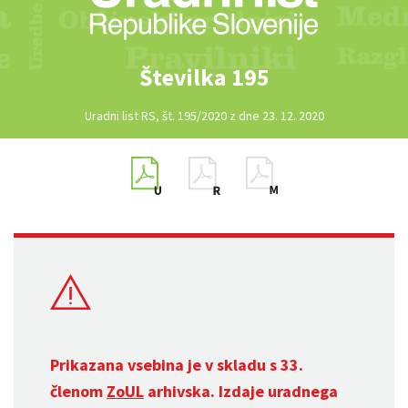
Številka 195
Uradni list RS, št. 195/2020 z dne 23. 12. 2020
Prikazana vsebina je v skladu s 33.
členom
ZoUL
arhivska. Izdaje uradnega