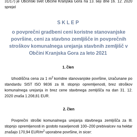
31/17) je Občinski svet Občine Kranjska Gora na 13. seji dne 16. 12. 2020
sprejel
S K L E P
o povprečni gradbeni ceni koristne stanovanjske
površine, ceni za stavbno zemljišče in povprečnih
stroškov komunalnega urejanja stavbnih zemljišč v
Občini Kranjska Gora za leto 2021
1. člen
2
Izhodiščna cena za 1 m
koristne stanovanjske površine, izračunane po
standardu SIST ISO 9836 za III. stopnjo opremljenosti, brez stroškov
komunalnega urejanja in brez cene stavbnega zemljišča na dan 31. 12.
2020 znaša 1.208,81 EUR.
2.
člen
Povprečni stroški komunalnega urejanja stavbnega zemljišča za III.
stopnjo opremljenosti in gostoto naseljenosti 100–200 prebivalcev na hektar
2
znašajo 170,94 EUR/m
uporabne površine, in sicer: