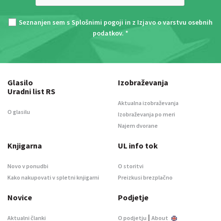
Seznanjen sem s
Splošnimi pogoji
in z
Izjavo o varstvu osebnih
podatkov
. *
Glasilo
Izobraževanja
Uradni list RS
Aktualna izobraževanja
O glasilu
Izobraževanja po meri
Najem dvorane
Knjigarna
UL info tok
Novo v ponudbi
O storitvi
Kako nakupovati v spletni knjigarni
Preizkusi brezplačno
Novice
Podjetje
|
Aktualni članki
O podjetju
About