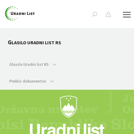
G
LASILO URADNI LIST RS
Glasilo Uradni list RS
Preklic dokumentov