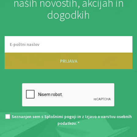
naših novostih, akcijah in
dogodkih
PRIJAVA
Seznanjen sem s
Splošnimi pogoji
in z
Izjavo o varstvu osebnih
podatkov
. *