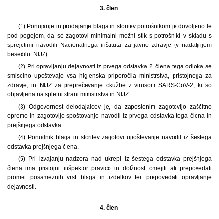
3. člen
(1) Ponujanje in prodajanje blaga in storitev potrošnikom je dovoljeno le
pod pogojem, da se zagotovi minimalni možni stik s potrošniki v skladu s
sprejetimi navodili Nacionalnega inštituta za javno zdravje (v nadaljnjem
besedilu: NIJZ).
(2) Pri opravljanju dejavnosti iz prvega odstavka 2. člena tega odloka se
smiselno upoštevajo vsa higienska priporočila ministrstva, pristojnega za
zdravje, in NIJZ za preprečevanje okužbe z virusom SARS-CoV-2, ki so
objavljena na spletni strani ministrstva in NIJZ.
(3) Odgovornost delodajalcev je, da zaposlenim zagotovijo zaščitno
opremo in zagotovijo spoštovanje navodil iz prvega odstavka tega člena in
prejšnjega odstavka.
(4) Ponudnik blaga in storitev zagotovi upoštevanje navodil iz šestega
odstavka prejšnjega člena.
(5) Pri izvajanju nadzora nad ukrepi iz šestega odstavka prejšnjega
člena ima pristojni inšpektor pravico in dolžnost omejiti ali prepovedati
promet posameznih vrst blaga in izdelkov ter prepovedati opravljanje
dejavnosti.
4. člen