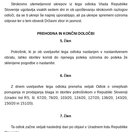
Strokovno utemeljenost ukrepov iz tega odloka Vlada Republike
Slovenije ugotavlja vsakih sedem dni in ob upoštevanju strokovnih razlogov
odloči, da se ti ukrepi še naprej uporabljajo, ali pa ukrepe spremeni oziroma
odpravi ter o tem obvesti Državni zbor in javnost.
PREHODNA IN KONČNI DOLOČBI
5. člen
Potrošnik, ki je ob uveljavitvi tega odloka nastanjen v nastanitvenem
obratu, lahko storitev koristi do njenega poteka oziroma do poteka že
sklenjene pogodbe o nastanitvi.
6. člen
Z dnem uveljavitve tega odloka preneha veljati Odlok o omejitvah
ponujanja in prodajanja blaga in storitev potrošnikom v Republiki Sloveniji
(Uradni list RS, št. 67/20, 78/20, 103/20, 124/20, 127/20, 138/20, 143/20,
150/20 in 151/20).
7. člen
Ta odlok začne veljati naslednji dan po objavi v Uradnem listu Republike