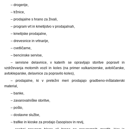
– drogerije,
– tržnice,
– prodajalne s hrano za živali,
– program vrt in kmetijstvo v prodajalnah,
– kmetijske prodajalne,
– drevesnice in vrtnarije,
– cvetličarne,
– bencinske servise,
– servisne delavnice, v katerih se opravljajo storitve popravil in
vzdrževanja motornih vozil in koles (na primer vulkanizerske, avtoličarske,
avtokleparske, delavnice za popravilo koles),
– prodajalne, ki v pretežni meri prodajajo gradbeno-inštalaterski
material,
– banke,
– zavarovalniške storitve,
– pošto,
– dostavne službe,
– trafike in kioske za prodajo časopisov in revij,