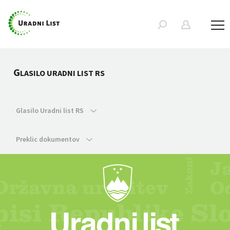
G
LASILO URADNI LIST RS
Glasilo Uradni list RS
Preklic dokumentov