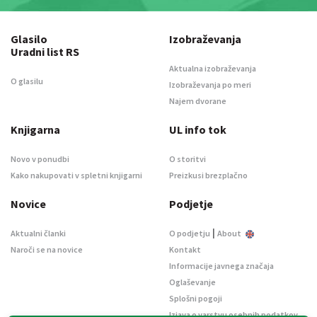
Glasilo
Izobraževanja
Uradni list RS
Aktualna izobraževanja
O glasilu
Izobraževanja po meri
Najem dvorane
Knjigarna
UL info tok
Novo v ponudbi
O storitvi
Kako nakupovati v spletni knjigarni
Preizkusi brezplačno
Novice
Podjetje
|
Aktualni članki
O podjetju
About
Naroči se na novice
Kontakt
Informacije javnega značaja
Oglaševanje
Splošni pogoji
Izjava o varstvu osebnih podatkov