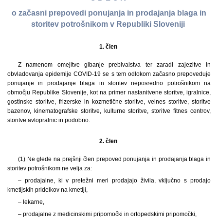
o začasni prepovedi ponujanja in prodajanja blaga in
storitev potrošnikom v Republiki Sloveniji
1. člen
Z namenom omejitve gibanje prebivalstva ter zaradi zajezitve in
obvladovanja epidemije COVID-19 se s tem odlokom začasno prepoveduje
ponujanje in prodajanje blaga in storitev neposredno potrošnikom na
območju Republike Slovenije, kot na primer nastanitvene storitve, igralnice,
gostinske storitve, frizerske in kozmetične storitve, velnes storitve, storitve
bazenov, kinematografske storitve, kulturne storitve, storitve fitnes centrov,
storitve avtopralnic in podobno.
2. člen
(1) Ne glede na prejšnji člen prepoved ponujanja in prodajanja blaga in
storitev potrošnikom ne velja za:
– prodajalne, ki v pretežni meri prodajajo živila, vključno s prodajo
kmetijskih pridelkov na kmetiji,
– lekarne,
– prodajalne z medicinskimi pripomočki in ortopedskimi pripomočki,