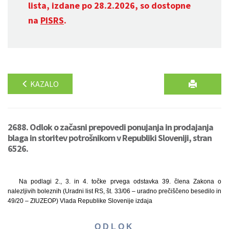
lista, izdane po 28.2.2026, so dostopne
na
PISRS
.
KAZALO
2688. Odlok o začasni prepovedi ponujanja in prodajanja
blaga in storitev potrošnikom v Republiki Sloveniji, stran
6526.
Na podlagi 2., 3. in 4. točke prvega odstavka 39. člena Zakona o
nalezljivih boleznih (Uradni list RS, št. 33/06 – uradno prečiščeno besedilo in
49/20 – ZIUZEOP) Vlada Republike Slovenije izdaja
O D L O K