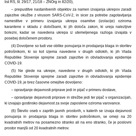
list RS, št. 29/17, 21/18 – ZNOrg in 82/20),
– prepustitve nastanitvenih objektov za namen izvajanja ukrepov zaradi
zajezitve okužbe z virusom SARS-CoV-2, in sicer za potrebe zagotavljanja
namestitve v primeru izvajanja ukrepa osamitve (izolacije) oziroma
karantene v skladu z določbami, ki jih določa zakon, ki ureja nalezljive
bolezni, kadar se navedena ukrepa iz utemeljenega razloga izvajata v
posebej določenem prostoru.
(4) Dovoljene so tudi vse oblike ponujanja in prodajanja blaga in storitev
potrošnikom, ki so kot izjema navedene v drugih odlokih, ki jih Vlada
Republike Slovenije sprejme zaradi zajezitve in obvladovanja epidemije
COVID-19.
(5) Ne glede na ukrepe, navedene v drugih odlokih, ki jih Vlada
Republike Slovenije sprejme zaradi zajezitve in obvladovanja epidemije
COVID-19, je brez časovne omejitve dovoljeno:
– opravljanje dejavnosti priprave jedi in pijač v primeru dostave,
– opravljanje dejavnosti priprave in strežbe jedi ter pijač v organizacijah,
ki izvajajo gostinsko dejavnost za svoje zaposlene oziroma varovance.
(6) Število oseb v zaprtih javnih prostorih, v katerih se izvaja dejavnost
ponujanja in prodajanja blaga in storitev potrošnikom, se omeji na 20
kvadratnih metrov na posamezno stranko ali na eno stranko, če je poslovni
prostor manjši od 20 kvadratnih metrov.