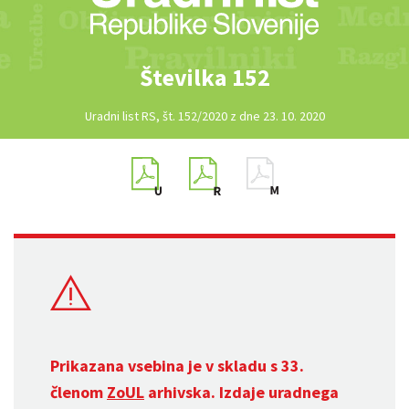
Številka 152
Uradni list RS, št. 152/2020 z dne 23. 10. 2020
Prikazana vsebina je v skladu s 33.
členom
ZoUL
arhivska. Izdaje uradnega