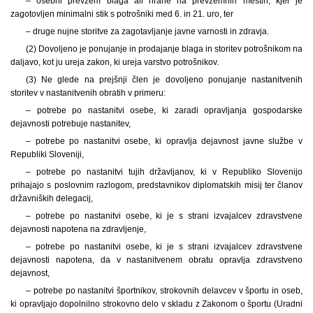
– osebni prevzem blaga ali hrane na prevzemnih mestih, kjer je
zagotovljen minimalni stik s potrošniki med 6. in 21. uro, ter
– druge nujne storitve za zagotavljanje javne varnosti in zdravja.
(2) Dovoljeno je ponujanje in prodajanje blaga in storitev potrošnikom na
daljavo, kot ju ureja zakon, ki ureja varstvo potrošnikov.
(3) Ne glede na prejšnji člen je dovoljeno ponujanje nastanitvenih
storitev v nastanitvenih obratih v primeru:
– potrebe po nastanitvi osebe, ki zaradi opravljanja gospodarske
dejavnosti potrebuje nastanitev,
– potrebe po nastanitvi osebe, ki opravlja dejavnost javne službe v
Republiki Sloveniji,
– potrebe po nastanitvi tujih državljanov, ki v Republiko Slovenijo
prihajajo s poslovnim razlogom, predstavnikov diplomatskih misij ter članov
državniških delegacij,
– potrebe po nastanitvi osebe, ki je s strani izvajalcev zdravstvene
dejavnosti napotena na zdravljenje,
– potrebe po nastanitvi osebe, ki je s strani izvajalcev zdravstvene
dejavnosti napotena, da v nastanitvenem obratu opravlja zdravstveno
dejavnost,
– potrebe po nastanitvi športnikov, strokovnih delavcev v športu in oseb,
ki opravljajo dopolnilno strokovno delo v skladu z Zakonom o športu (Uradni