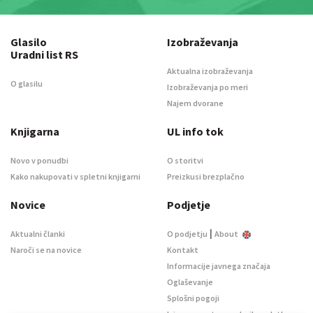
Glasilo
Izobraževanja
Uradni list RS
Aktualna izobraževanja
O glasilu
Izobraževanja po meri
Najem dvorane
Knjigarna
UL info tok
Novo v ponudbi
O storitvi
Kako nakupovati v spletni knjigarni
Preizkusi brezplačno
Novice
Podjetje
|
Aktualni članki
O podjetju
About
Naroči se na novice
Kontakt
Informacije javnega značaja
Oglaševanje
Splošni pogoji