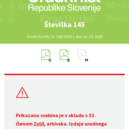
Številka 145
Uradni list RS, št. 145/2020 z dne 16. 10. 2020
Prikazana vsebina je v skladu s 33.
členom
ZoUL
arhivska. Izdaje uradnega