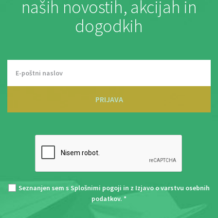
naših novostih, akcijah in
dogodkih
PRIJAVA
Seznanjen sem s
Splošnimi pogoji
in z
Izjavo o varstvu osebnih
podatkov
. *