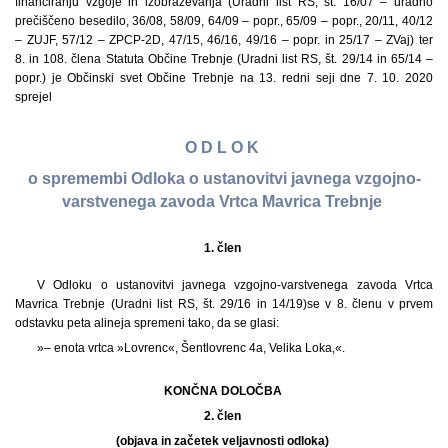
financiranju vzgoje in izobraževanja (Uradni list RS, št. 16/07 – uradno
prečiščeno besedilo, 36/08, 58/09, 64/09 – popr., 65/09 – popr., 20/11, 40/12
– ZUJF, 57/12 – ZPCP-2D, 47/15, 46/16, 49/16 – popr. in 25/17 – ZVaj) ter
8. in 108. člena Statuta Občine Trebnje (Uradni list RS, št. 29/14 in 65/14 –
popr.) je Občinski svet Občine Trebnje na 13. redni seji dne 7. 10. 2020
sprejel
O D L O K
o spremembi Odloka o ustanovitvi javnega vzgojno-
varstvenega zavoda Vrtca Mavrica Trebnje
1. člen
V Odloku o ustanovitvi javnega vzgojno-varstvenega zavoda Vrtca
Mavrica Trebnje (Uradni list RS, št. 29/16 in 14/19)
se v 8. členu v prvem
odstavku peta alineja spremeni tako, da se glasi:
»– enota vrtca »Lovrenc«, Šentlovrenc 4a, Velika Loka,«.
KONČNA DOLOČBA
2. člen
(objava in začetek veljavnosti odloka)