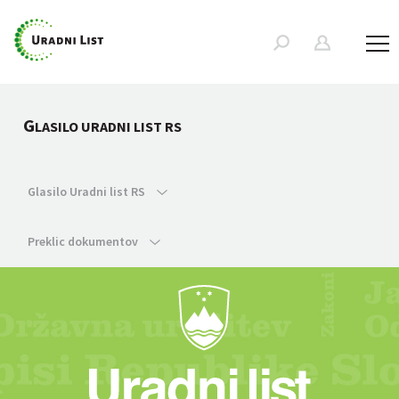
G
LASILO URADNI LIST RS
Glasilo Uradni list RS
Preklic dokumentov