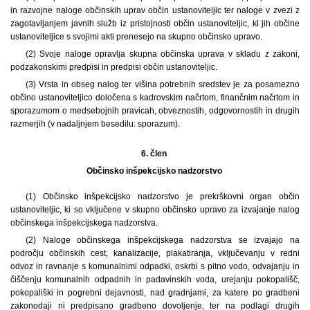
in razvojne naloge občinskih uprav občin ustanoviteljic ter naloge v zvezi z
zagotavljanjem javnih služb iz pristojnosti občin ustanoviteljic, ki jih občine
ustanoviteljice s svojimi akti prenesejo na skupno občinsko upravo.
(2) Svoje naloge opravlja skupna občinska uprava v skladu z zakoni,
podzakonskimi predpisi in predpisi občin ustanoviteljic.
(3) Vrsta in obseg nalog ter višina potrebnih sredstev je za posamezno
občino ustanoviteljico določena s kadrovskim načrtom, finančnim načrtom in
sporazumom o medsebojnih pravicah, obveznostih, odgovornostih in drugih
razmerjih (v nadaljnjem besedilu: sporazum).
6. člen
Občinsko inšpekcijsko nadzorstvo
(1) Občinsko inšpekcijsko nadzorstvo je prekrškovni organ občin
ustanoviteljic, ki so vključene v skupno občinsko upravo za izvajanje nalog
občinskega inšpekcijskega nadzorstva.
(2) Naloge občinskega inšpekcijskega nadzorstva se izvajajo na
področju občinskih cest, kanalizacije, plakatiranja, vključevanju v redni
odvoz in ravnanje s komunalnimi odpadki, oskrbi s pitno vodo, odvajanju in
čiščenju komunalnih odpadnih in padavinskih voda, urejanju pokopališč,
pokopališki in pogrebni dejavnosti, nad gradnjami, za katere po gradbeni
zakonodaji ni predpisano gradbeno dovoljenje, ter na podlagi drugih