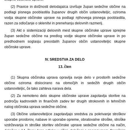
(2) Pravice in dolžnosti delodajalca izvršuje župan sedežne občine na
podlagi pisnega pooblastila županov drugih občin ustanoviteljic, oziroma
vodja skupne občinske uprave na podlagi njihovega pisnega pooblastila,
razen za odločanje o sklenitvi in prenehanju delovnih razmerij.
(3) Akt o sistemizaciji delovnih mest skupne občinske uprave sprejme
župan sedežne občine na predlog vodje skupne občinske uprave in po
predhodnem soglasju preostalih županov občin ustanoviteljic skupne
občinske uprave.
IV. SREDSTVA ZA DELO
13. člen
(1)
Skupna občinska uprava opravlja svoje delo v prostorih sedežne
občine oziroma dislocirano na območjih in sedežih drugih občin
ustanoviteljic, če tako zahteva narava dela.
(2) Za nemoteno delo skupne občinske uprave zagotavlja storitve na
področju kadrovskih in finančnih zadev ter drugih strokovnih in tehničnih
nalog občinska uprava sedežne občine.
(3) Občine ustanoviteljice zagotavljajo sredstva za pokrivanje stroškov
uporabe prostorov, nabave in uporabe opreme, obratovalne stroške, stroške
vzdrževanja in stroške storitev občinske uprave sedežne občine na način,