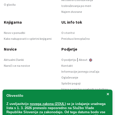
O glasilu
Izobraževanja po meri
Najem dvorane
Knjigarna
UL info tok
Novo v ponudbi
O storitvi
Kako nakupovati v spletni knjigarni
Preizkusi brezplačno
Novice
Podjetje
|
Aktualni članki
O podjetju
About
Naroči se na novice
Kontakt
Informacije javnega značaja
Oglaševanje
Splošni pogoji
Izjava o varstvu osebnih podatkov
×
E-dražbe
Obvestilo
Z uveljavitvijo
novega zakona (ZOUL)
se je
izdajanje uradnega
lista s 1. 3. 2026 preneslo
neposredno
na Službo Vlade
Republike Slovenije za zakonodajo
. Od tega datuma bodo vse