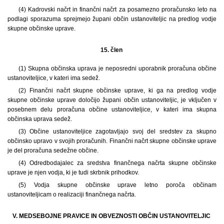
(4) Kadrovski načrt in finančni načrt za posamezno proračunsko leto na
podlagi sporazuma sprejmejo župani občin ustanoviteljic na predlog vodje
skupne občinske uprave.
15. člen
(1)
Skupna občinska uprava je neposredni uporabnik proračuna občine
ustanoviteljice, v kateri ima sedež.
(2) Finančni načrt skupne občinske uprave, ki ga na predlog vodje
skupne občinske uprave določijo župani občin ustanoviteljic, je vključen v
posebnem delu proračuna občine ustanoviteljice, v kateri ima skupna
občinska uprava sedež.
(3) Občine ustanoviteljice zagotavljajo svoj del sredstev za skupno
občinsko upravo v svojih proračunih. Finančni načrt skupne občinske uprave
je del proračuna sedežne občine.
(4) Odredbodajalec za sredstva finančnega načrta skupne občinske
uprave je njen vodja, ki je tudi skrbnik prihodkov.
(5) Vodja skupne občinske uprave letno poroča občinam
ustanoviteljicam o realizaciji finančnega načrta.
V. MEDSEBOJNE PRAVICE IN OBVEZNOSTI OBČIN USTANOVITELJIC