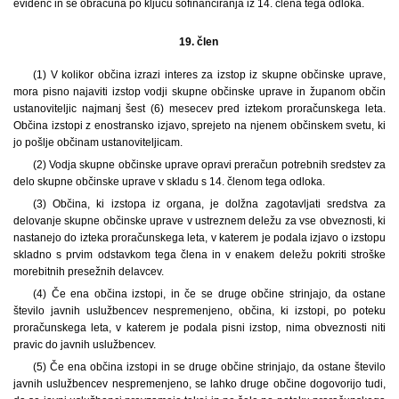
evidenc in se obračuna po ključu sofinanciranja iz 14. člena tega odloka.
19. člen
(1)
V kolikor občina izrazi interes za izstop iz skupne občinske uprave,
mora pisno najaviti izstop vodji skupne občinske uprave in županom občin
ustanoviteljic najmanj šest (6) mesecev pred iztekom proračunskega leta.
Občina izstopi z enostransko izjavo, sprejeto na njenem občinskem svetu, ki
jo pošlje občinam ustanoviteljicam.
(2) Vodja skupne občinske uprave opravi preračun potrebnih sredstev za
delo skupne občinske uprave v skladu s 14. členom tega odloka.
(3) Občina, ki izstopa iz organa, je dolžna zagotavljati sredstva za
delovanje skupne občinske uprave v ustreznem deležu za vse obveznosti, ki
nastanejo do izteka proračunskega leta, v katerem je podala izjavo o izstopu
skladno s prvim odstavkom tega člena in v enakem deležu pokriti stroške
morebitnih presežnih delavcev.
(4) Če ena občina izstopi, in če se druge občine strinjajo, da ostane
število javnih uslužbencev nespremenjeno, občina, ki izstopi, po poteku
proračunskega leta, v katerem je podala pisni izstop, nima obveznosti niti
pravic do javnih uslužbencev.
(5) Če ena občina izstopi in se druge občine strinjajo, da ostane število
javnih uslužbencev nespremenjeno, se lahko druge občine dogovorijo tudi,