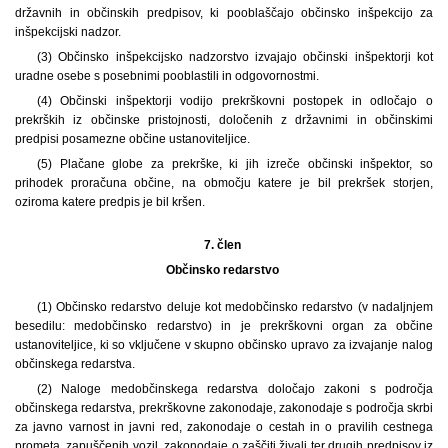
državnih in občinskih predpisov, ki pooblaščajo občinsko inšpekcijo za
inšpekcijski nadzor.
(3) Občinsko inšpekcijsko nadzorstvo izvajajo občinski inšpektorji kot
uradne osebe s posebnimi pooblastili in odgovornostmi.
(4) Občinski inšpektorji vodijo prekrškovni postopek in odločajo o
prekrških iz občinske pristojnosti, določenih z državnimi in občinskimi
predpisi posamezne občine ustanoviteljice.
(5) Plačane globe za prekrške, ki jih izreče občinski inšpektor, so
prihodek proračuna občine, na območju katere je bil prekršek storjen,
oziroma katere predpis je bil kršen.
7. člen
Občinsko redarstvo
(1) Občinsko redarstvo deluje kot medobčinsko redarstvo (v nadaljnjem
besedilu: medobčinsko redarstvo) in je prekrškovni organ za občine
ustanoviteljice, ki so vključene v skupno občinsko upravo za izvajanje nalog
občinskega redarstva.
(2) Naloge medobčinskega redarstva določajo zakoni s področja
občinskega redarstva, prekrškovne zakonodaje, zakonodaje s področja skrbi
za javno varnost in javni red, zakonodaje o cestah in o pravilih cestnega
prometa, zapuščenih vozil, zakonodaje o zaščiti živali ter drugih predpisov iz