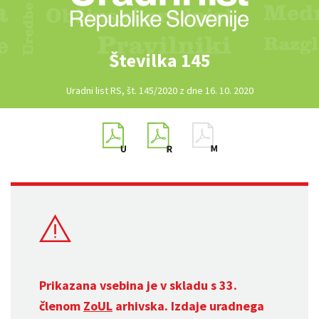
Številka 145
Uradni list RS, št. 145/2020 z dne 16. 10. 2020
Prikazana vsebina je v skladu s 33.
členom
ZoUL
arhivska. Izdaje uradnega