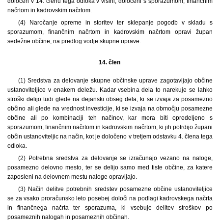
določen v 14. členu tega odloka v višini, določeni s sporazumom, finančnim
načrtom in kadrovskim načrtom.
(4) Naročanje opreme in storitev ter sklepanje pogodb v skladu s
sporazumom, finančnim načrtom in kadrovskim načrtom opravi župan
sedežne občine, na predlog vodje skupne uprave.
14. člen
(1)
Sredstva za delovanje skupne občinske uprave zagotavljajo občine
ustanoviteljice v enakem deležu. Kadar vsebina dela to narekuje se lahko
stroški delijo tudi glede na dejanski obseg dela, ki se izvaja za posamezno
občino ali glede na vrednost investicije, ki se izvaja na območju posamezne
občine ali po kombinaciji teh načinov, kar mora biti opredeljeno s
sporazumom, finančnim načrtom in kadrovskim načrtom, ki jih potrdijo župani
občin ustanoviteljic na način, kot je določeno v tretjem odstavku 4. člena tega
odloka.
(2) Potrebna sredstva za delovanje se izračunajo vezano na naloge,
posamezno delovno mesto, ter se delijo samo med tiste občine, za katere
zaposleni na delovnem mestu naloge opravljajo.
(3) Način delitve potrebnih sredstev posamezne občine ustanoviteljice
se za vsako proračunsko leto posebej določi na podlagi kadrovskega načrta
in finančnega načrta ter sporazuma, ki vsebuje delitev stroškov po
posameznih nalogah in posameznih občinah.