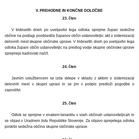
V. PREHODNE IN KONČNE DOLOČBE
23. člen
V tridesetih dneh po uveljavitvi tega odloka sprejme župan sedežne
občine na podlagi pooblastila županov občin ustanoviteljic akt o sistemizaciji
delovnih mest skupne občinske uprave. V tridesetih dneh po uveljavitvi tega
odloka župani občin ustanoviteljic na predlog vodje skupne občinske uprave
sprejmejo kadrovski načrt.
24. člen
Javnim uslužbencem se izda sklepe v skladu z aktom o sistemizaciji
delovnih mest v skupni upravi in se jim v podpis predloži pogodbe o
zaposlitvi.
25. člen
Odlok se sprejme v enakem besedilu v vseh občinah ustanoviteljicah in
se objavi v Uradnem listu Republike Slovenije. Za objavo sprejetega odloka
poskrbi sedežna občina skupne občinske uprave.