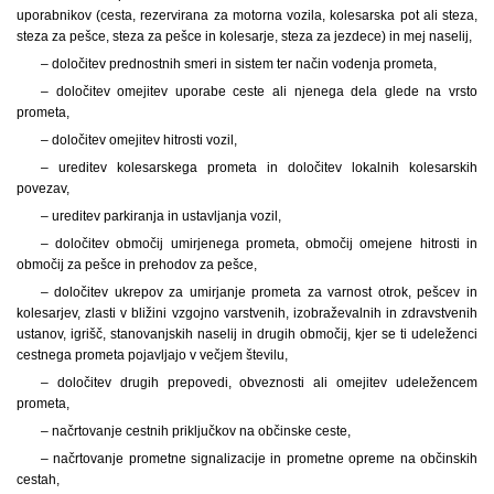
uporabnikov (cesta, rezervirana za motorna vozila, kolesarska pot ali steza,
steza za pešce, steza za pešce in kolesarje, steza za jezdece) in mej naselij,
– določitev prednostnih smeri in sistem ter način vodenja prometa,
– določitev omejitev uporabe ceste ali njenega dela glede na vrsto
prometa,
– določitev omejitev hitrosti vozil,
– ureditev kolesarskega prometa in določitev lokalnih kolesarskih
povezav,
– ureditev parkiranja in ustavljanja vozil,
– določitev območij umirjenega prometa, območij omejene hitrosti in
območij za pešce in prehodov za pešce,
– določitev ukrepov za umirjanje prometa za varnost otrok, pešcev in
kolesarjev, zlasti v bližini vzgojno varstvenih, izobraževalnih in zdravstvenih
ustanov, igrišč, stanovanjskih naselij in drugih območij, kjer se ti udeleženci
cestnega prometa pojavljajo v večjem številu,
– določitev drugih prepovedi, obveznosti ali omejitev udeležencem
prometa,
– načrtovanje cestnih priključkov na občinske ceste,
– načrtovanje prometne signalizacije in prometne opreme na občinskih
cestah,