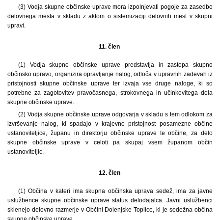
(3) Vodja skupne občinske uprave mora izpolnjevati pogoje za zasedbo
delovnega mesta v skladu z aktom o sistemizaciji delovnih mest v skupni
upravi.
11. člen
(1)
Vodja skupne občinske uprave predstavlja in zastopa skupno
občinsko upravo, organizira opravljanje nalog, odloča v upravnih zadevah iz
pristojnosti skupne občinske uprave ter izvaja vse druge naloge, ki so
potrebne za zagotovitev pravočasnega, strokovnega in učinkovitega dela
skupne občinske uprave.
(2) Vodja skupne občinske uprave odgovarja v skladu s tem odlokom za
izvrševanje nalog, ki spadajo v krajevno pristojnost posamezne občine
ustanoviteljice, županu in direktorju občinske uprave te občine, za delo
skupne občinske uprave v celoti pa skupaj vsem županom občin
ustanoviteljic.
12. člen
(1)
Občina v kateri ima skupna občinska uprava sedež, ima za javne
uslužbence skupne občinske uprave status delodajalca. Javni uslužbenci
sklenejo delovno razmerje v Občini Dolenjske Toplice, ki je sedežna občina
skupne občinske uprave.