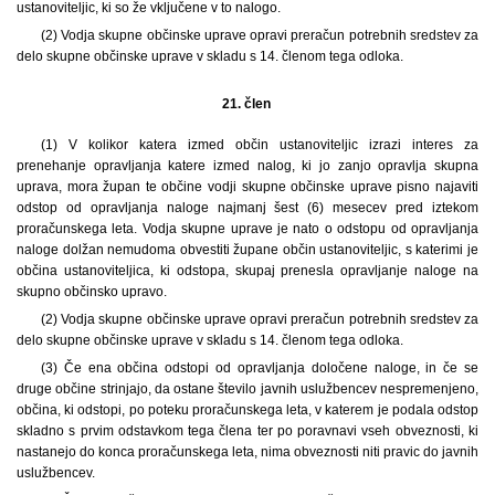
ustanoviteljic, ki so že vključene v to nalogo.
(2) Vodja skupne občinske uprave opravi preračun potrebnih sredstev za
delo skupne občinske uprave v skladu s 14. členom tega odloka.
21. člen
(1)
V kolikor katera izmed občin ustanoviteljic izrazi interes za
prenehanje opravljanja katere izmed nalog, ki jo zanjo opravlja skupna
uprava, mora župan te občine vodji skupne občinske uprave pisno najaviti
odstop od opravljanja naloge najmanj šest (6) mesecev pred iztekom
proračunskega leta. Vodja skupne uprave je nato o odstopu od opravljanja
naloge dolžan nemudoma obvestiti župane občin ustanoviteljic, s katerimi je
občina ustanoviteljica, ki odstopa, skupaj prenesla opravljanje naloge na
skupno občinsko upravo.
(2) Vodja skupne občinske uprave opravi preračun potrebnih sredstev za
delo skupne občinske uprave v skladu s 14. členom tega odloka.
(3) Če ena občina odstopi od opravljanja določene naloge, in če se
druge občine strinjajo, da ostane število javnih uslužbencev nespremenjeno,
občina, ki odstopi, po poteku proračunskega leta, v katerem je podala odstop
skladno s prvim odstavkom tega člena ter po poravnavi vseh obveznosti, ki
nastanejo do konca proračunskega leta, nima obveznosti niti pravic do javnih
uslužbencev.