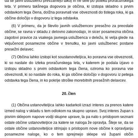
da se javni uslužbenci prevzamejo takoj in ne šele po poteku proračunskega
leta. V primeru takšnega dogovora je občina, ki izstopa skladno s prvim
odstavkom tega člena, dolžna poravnati vse obveznosti do tistega roka, ki ga
občine določijo v dogovoru iz tega odstavka.
(6) V primeru, da je število javnih uslužbencev presežno za preostale
občine, se ravna v skladu z delovno zakonodajo, in sicer posamezna občina
zagotovi pravice za vsakega javnega uslužbenca v deležu, ki velja glede na
vključenost posamezne občine v trenutku, ko javni uslužbenec postane
presežni delavec.
(7) Občina lahko izstopi kot soustanoviteljica, ko poravna vse obveznosti,
ki so nastale do izteka proračunskega leta, v katerem je podala izjavo o
izstopu skladno s prvim odstavkom tega člena, oziroma ko poravna vse
obveznosti, ki so nastale do roka, ki ga občine določijo v dogovoru iz petega
odstavka tega člena, in ko pokrije stroške morebitnih presežnih delavcev.
20. člen
(1)
Občina ustanoviteljica lahko kadarkoli izrazi interes za prenos katere
izmed nalog v skladu s tem odlokom na skupno upravo. Svoj interes župan s
pisnim sklepom napove vodji skupne uprave, ta pa nato s pristopom seznani
ostale občine ustanoviteljice za katere se naloga že opravlja. Šteje se, da se
ostale občine ustanoviteljice strinjajo s pristopom nove občine k opravljanju
posamezne naloge, ko o tem sprejmejo sklepe vsi župani občin