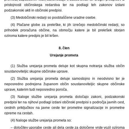
pristojnosti občinskega redarstva ter na podlagi teh zakonov izdani
podzakonski akti in občinski predpisi.
(3) Medobčinski redarji so pooblaščene uradne osebe.
(4) Plačane globe za prekrške, ki jih izrečejo medobčinski redarji, so
prihodek proračuna občine, na območju katere je bil prekršek storjen
oziroma katere predpis je bil kršen.
8. člen
Urejanje prometa
(1)
Služba urejanja prometa deluje kot skupna notranja služba občin
soustanoviteljic skupne občinske uprave.
(2) Služba urejanja prometa deluje samostojno in neodvisno ter je
neposredno podrejena županom občin soustanoviteljic skupne občinske
uprave, katerim tudi neposredno poroča.
(3)
Naloge službe urejanja prometa določajo zakoni, podzakonski
predpisi ter na njihovi podlagi izdani občinski predpisi s področja javnih cest,
cestnih priključkov na javne ceste ter prometne signalizacije in prometne
opreme na cestah.
(4) Naloge službe urejanja prometa so:
– določitev uporabe ceste ali dela ceste za določene vrste vozil oziroma