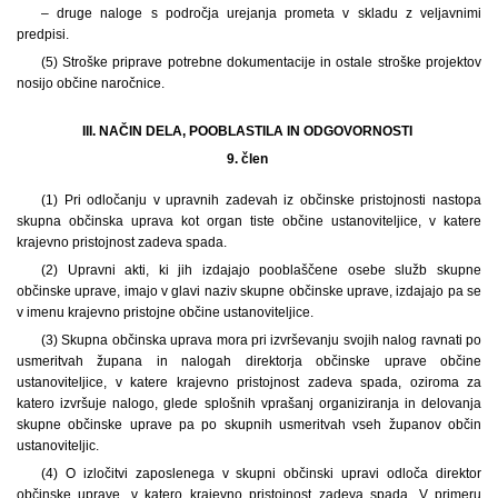
– druge naloge s področja urejanja prometa v skladu z veljavnimi
predpisi.
(5) Stroške priprave potrebne dokumentacije in ostale stroške projektov
nosijo občine naročnice.
III. NAČIN DELA, POOBLASTILA IN ODGOVORNOSTI
9. člen
(1)
Pri odločanju v upravnih zadevah iz občinske pristojnosti nastopa
skupna občinska uprava kot organ tiste občine ustanoviteljice, v katere
krajevno pristojnost zadeva spada.
(2) Upravni akti, ki jih izdajajo pooblaščene osebe služb skupne
občinske uprave, imajo v glavi naziv skupne občinske uprave, izdajajo pa se
v imenu krajevno pristojne občine ustanoviteljice.
(3) Skupna občinska uprava mora pri izvrševanju svojih nalog ravnati po
usmeritvah župana in nalogah direktorja občinske uprave občine
ustanoviteljice, v katere krajevno pristojnost zadeva spada, oziroma za
katero izvršuje nalogo, glede splošnih vprašanj organiziranja in delovanja
skupne občinske uprave pa po skupnih usmeritvah vseh županov občin
ustanoviteljic.
(4) O izločitvi zaposlenega v skupni občinski upravi odloča direktor
občinske uprave, v katero krajevno pristojnost zadeva spada. V primeru