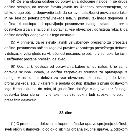
(4) Če ena občina odstopi od opravljanja določene naloge in se druge
občine strinjajo, da ostane število javnih uslužbencev nespremenjeno, se
lahko druge občine dogovorijo tudi, da se javni uslužbenci prevzamejo takoj
in ne šele po poteku proračunskega leta. V primeru takšnega dogovora je
občina, ki odstopa od opravljanja posamezne naloge skladno s prvim
odstavkom tega člena, dolžna poravnati vse obveznosti do tistega roka, ki ga
občine določijo v dogovoru iz tega odstavka.
(5) V primeru, da je število javnih uslužbencev presežno za preostale
občine, posamezna občina zagotovi pravice za vsakega presežnega delavca
v deležu, ki velja glede na vključenost posamezne občine v trenutku, ko javni
uslužbenec postane presežni delavec.
(6) Občina, ki odstopa od opravljanja katere izmed nalog, ki jo zanjo
opravlja skupna uprava, je dolžna zagotavljati sredstva za opravljanje te
naloge v ustreznem deležu za vse obveznosti, ki nastanejo do izteka
proračunskega leta, v katerem je podala odstop skladno s prvim odstavkom
tega člena oziroma do roka, ki ga občine določijo v dogovoru iz četrtega
odstavka tega člena in v enakem deležu pokriti tudi stroške morebitnih
presežnih delavcev.
22. člen
(1)
O prenehanju delovanja skupne občinske uprave sprejmejo občinski
sveti občin ustanoviteljic odlok o ukinitvi organa skupne uprave. Z odlokom