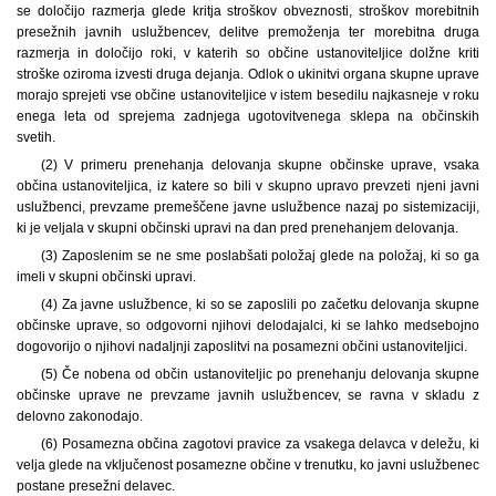
se določijo razmerja glede kritja stroškov obveznosti, stroškov morebitnih
presežnih javnih uslužbencev, delitve premoženja ter morebitna druga
razmerja in določijo roki, v katerih so občine ustanoviteljice dolžne kriti
stroške oziroma izvesti druga dejanja. Odlok o ukinitvi organa skupne uprave
morajo sprejeti vse občine ustanoviteljice v istem besedilu najkasneje v roku
enega leta od sprejema zadnjega ugotovitvenega sklepa na občinskih
svetih.
(2) V primeru prenehanja delovanja skupne občinske uprave, vsaka
občina ustanoviteljica, iz katere so bili v skupno upravo prevzeti njeni javni
uslužbenci, prevzame premeščene javne uslužbence nazaj po sistemizaciji,
ki je veljala v skupni občinski upravi na dan pred prenehanjem delovanja.
(3) Zaposlenim se ne sme poslabšati položaj glede na položaj, ki so ga
imeli v skupni občinski upravi.
(4) Za javne uslužbence, ki so se zaposlili po začetku delovanja skupne
občinske uprave, so odgovorni njihovi delodajalci, ki se lahko medsebojno
dogovorijo o njihovi nadaljnji zaposlitvi na posamezni občini ustanoviteljici.
(5) Če nobena od občin ustanoviteljic po prenehanju delovanja skupne
občinske uprave ne prevzame javnih uslužbencev, se ravna v skladu z
delovno zakonodajo.
(6) Posamezna občina zagotovi pravice za vsakega delavca v deležu, ki
velja glede na vključenost posamezne občine v trenutku, ko javni uslužbenec
postane presežni delavec.