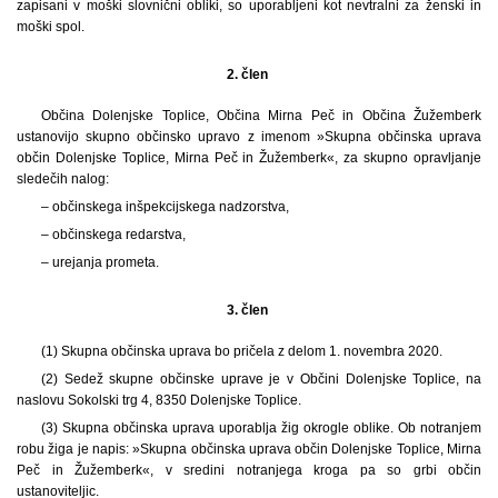
zapisani v moški slovnični obliki, so uporabljeni kot nevtralni za ženski in
moški spol.
2. člen
Občina Dolenjske Toplice, Občina Mirna Peč in Občina Žužemberk
ustanovijo skupno občinsko upravo z imenom »Skupna občinska uprava
občin Dolenjske Toplice, Mirna Peč in Žužemberk«, za skupno opravljanje
sledečih nalog:
– občinskega inšpekcijskega nadzorstva,
– občinskega redarstva,
– urejanja prometa.
3. člen
(1) Skupna občinska uprava bo pričela z delom 1. novembra 2020.
(2) Sedež skupne občinske uprave je v Občini Dolenjske Toplice, na
naslovu Sokolski trg 4, 8350 Dolenjske Toplice.
(3) Skupna občinska uprava uporablja žig okrogle oblike. Ob notranjem
robu žiga je napis: »Skupna občinska uprava občin Dolenjske Toplice, Mirna
Peč in Žužemberk«, v sredini notranjega kroga pa so grbi občin
ustanoviteljic.