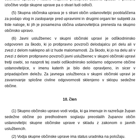
izločitve vodje skupne uprave pa o stvari tudi odloči.
(5) Skupna občinska uprava je s strani občin ustanoviteljic pooblaščena
za podajo vlog in zastopanje pred upravnimi in drugimi organi ter subjekti za
tiste naloge, ki jih je posamezna občina ustanoviteljica prenesla na skupno
občinsko upravo.
(6) Javni uslužbenec v skupni občinski upravi je odškodninsko
odgovoren za škodo, ki jo protipravno povzroči delodajalcu pri delu ali v
zvezi z delom naklepno ali iz hude malomarnosti. Za škodo, ki jo na delu ali v
zvezi z delom protipravno povzroči javni uslužbenec v skupni občinski upravi
tretji osebi, so nasproti tej osebi odškodninsko solidarno odgovorne občine
ustanoviteljice, v imenu katerih je bilo delo opravljeno, in sicer v
pripadajočem deležu. Za javnega uslužbenca v skupni občinski upravi je
zavarovanje splošne civilne odgovornosti sklenjeno v sklopu sedežne
občine.
10. člen
(1)
Skupno občinsko upravo vodi vodja, ki ga imenuje in razrešuje župan
sedežne občine po predhodnem soglasju preostalih županov občin
ustanoviteljic skupne občinske uprave v skladu z zakonom o javnih
uslužbencih.
(2) Vodja skupne občinske uprave ima status uradnika na položaju.