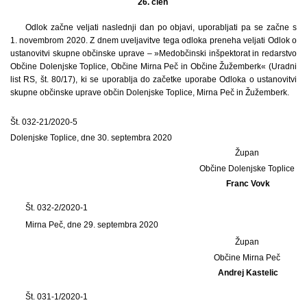
26. člen
Odlok začne veljati naslednji dan po objavi, uporabljati pa se začne s
1. novembrom 2020. Z dnem uveljavitve tega odloka preneha veljati Odlok o
ustanovitvi skupne občinske uprave – »Medobčinski inšpektorat in redarstvo
Občine Dolenjske Toplice, Občine Mirna Peč in Občine Žužemberk« (Uradni
list RS, št. 80/17), ki se uporablja do začetke uporabe Odloka o ustanovitvi
skupne občinske uprave občin Dolenjske Toplice, Mirna Peč in Žužemberk.
Št. 032-21/2020-5
Dolenjske Toplice, dne 30. septembra 2020
Župan
Občine Dolenjske Toplice
Franc Vovk
Št. 032-2/2020-1
Mirna Peč, dne 29. septembra 2020
Župan
Občine Mirna Peč
Andrej Kastelic
Št. 031-1/2020-1