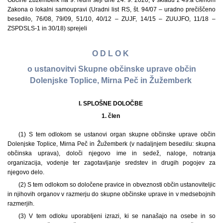
Občine Žužemberk na 9. redni seji dne 24. 9. 2020, v skladu z 49.a členom
Zakona o lokalni samoupravi (Uradni list RS, št. 94/07 – uradno prečiščeno
besedilo, 76/08, 79/09, 51/10, 40/12 – ZUJF, 14/15 – ZUUJFO, 11/18 –
ZSPDSLS-1 in 30/18) sprejeli
O D L O K
o ustanovitvi Skupne občinske uprave občin
Dolenjske Toplice, Mirna Peč in Žužemberk
I. SPLOŠNE DOLOČBE
1. člen
(1) S tem odlokom se ustanovi organ skupne občinske uprave občin
Dolenjske Toplice, Mirna Peč in Žužemberk (v nadaljnjem besedilu: skupna
občinska uprava), določi njegovo ime in sedež, naloge, notranja
organizacija, vodenje ter zagotavljanje sredstev in drugih pogojev za
njegovo delo.
(2) S tem odlokom so določene pravice in obveznosti občin ustanoviteljic
in njihovih organov v razmerju do skupne občinske uprave in v medsebojnih
razmerjih.
(3) V tem odloku uporabljeni izrazi, ki se nanašajo na osebe in so