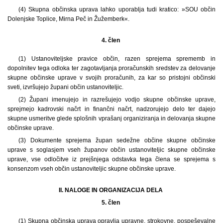
(4) Skupna občinska uprava lahko uporablja tudi kratico: »SOU občin
Dolenjske Toplice, Mirna Peč in Žužemberk«.
4. člen
(1)
Ustanoviteljske pravice občin, razen sprejema sprememb in
dopolnitev tega odloka ter zagotavljanja proračunskih sredstev za delovanje
skupne občinske uprave v svojih proračunih, za kar so pristojni občinski
sveti, izvršujejo župani občin ustanoviteljic.
(2) Župani imenujejo in razrešujejo vodjo skupne občinske uprave,
sprejmejo kadrovski načrt in finančni načrt, nadzorujejo delo ter dajejo
skupne usmeritve glede splošnih vprašanj organiziranja in delovanja skupne
občinske uprave.
(3) Dokumente sprejema župan sedežne občine skupne občinske
uprave s soglasjem vseh županov občin ustanoviteljic skupne občinske
uprave, vse odločitve iz prejšnjega odstavka tega člena se sprejema s
konsenzom vseh občin ustanoviteljic skupne občinske uprave.
II. NALOGE IN ORGANIZACIJA DELA
5. člen
(1) Skupna občinska uprava opravlja upravne, strokovne, pospeševalne