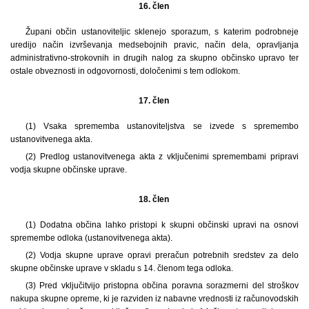
16. člen
Župani občin ustanoviteljic sklenejo sporazum, s katerim podrobneje
uredijo način izvrševanja medsebojnih pravic, način dela, opravljanja
administrativno-strokovnih in drugih nalog za skupno občinsko upravo ter
ostale obveznosti in odgovornosti, določenimi s tem odlokom.
17. člen
(1)
Vsaka sprememba ustanoviteljstva se izvede s spremembo
ustanovitvenega akta.
(2) Predlog ustanovitvenega akta z vključenimi spremembami pripravi
vodja skupne občinske uprave.
18. člen
(1)
Dodatna občina lahko pristopi k skupni občinski upravi na osnovi
spremembe odloka (ustanovitvenega akta).
(2) Vodja skupne uprave opravi preračun potrebnih sredstev za delo
skupne občinske uprave v skladu s 14. členom tega odloka.
(3) Pred vključitvijo pristopna občina poravna sorazmerni del stroškov
nakupa skupne opreme, ki je razviden iz nabavne vrednosti iz računovodskih