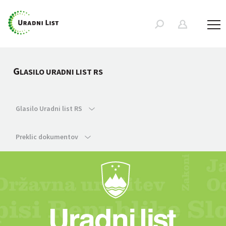
G
LASILO URADNI LIST RS
Glasilo Uradni list RS
Preklic dokumentov