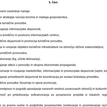
5. člen
vsem naslednje naloge:
nje strategije razvoja turizma in malega gospodarstva,
te turistične ponudbe,
vajanje informacijske dejavnosti,
ru turistično in poslovno informacijskih centrov,
tične dejavnosti in promocija turistične ponudbe,
a in urejanje objektov turistične infrastrukture na območju občine ustanoviteljice,
urističnih proizvodov,
liziranje (trg, učinki delovanja),
vajanje stikov z javnostjo in skupne ekonomske propagande,
ziranje in izvajanje marketinške, informacijske in promocijske dejavnosti (sejmi, bor
ajanje prireditvenih dejavnosti ter koordinacija pri sestavi koledarja prireditev,
stične ponudbe Slovenije in njene promocije,
predpisov in pogodb upravljanje naravnih vrednot zavarovanih območij in kulturni
moč pri pridobivanju sofinanciranja za posamezne projekte iz lokalnih, regi
tev za pravne osebe in podjetnike posameznike (svetovanje in posredovanje razn