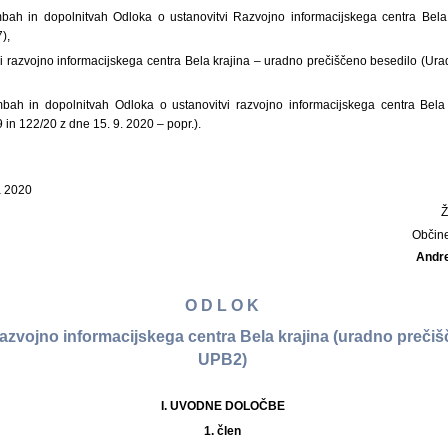
ah in dopolnitvah Odloka o ustanovitvi Razvojno informacijskega centra Bela k
),
i razvojno informacijskega centra Bela krajina – uradno prečiščeno besedilo (Uradn
ah in dopolnitvah Odloka o ustanovitvi razvojno informacijskega centra Bela k
9 in 122/20 z dne 15. 9. 2020 – popr.).
a 2020
Občin
Andr
O D L O K
Razvojno informacijskega centra Bela krajina (uradno prečiš
UPB2)
I. UVODNE DOLOČBE
1. člen