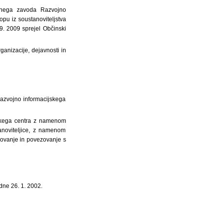
avnega zavoda Razvojno
opu iz soustanoviteljstva
9. 2009 sprejel Občinski
anizacije, dejavnosti in
Razvojno informacijskega
niškega centra z namenom
tanoviteljice, z namenom
elovanje in povezovanje s
dne 26. 1. 2002.