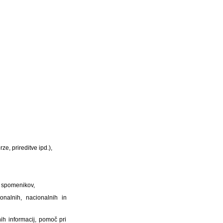
ze, prireditve ipd.),
h spomenikov,
onalnih, nacionalnih in
ih informacij, pomoč pri