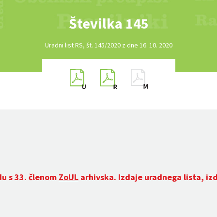
Številka 145
Uradni list RS, št. 145/2020 z dne 16. 10. 2020
du s 33. členom
ZoUL
arhivska. Izdaje uradnega lista, iz