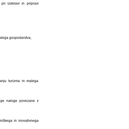
pri izdelavi in pripravi
malega gospodarstva,
vanju turizma in malega
ruge naloge povezane z
tniškega in inovativnega