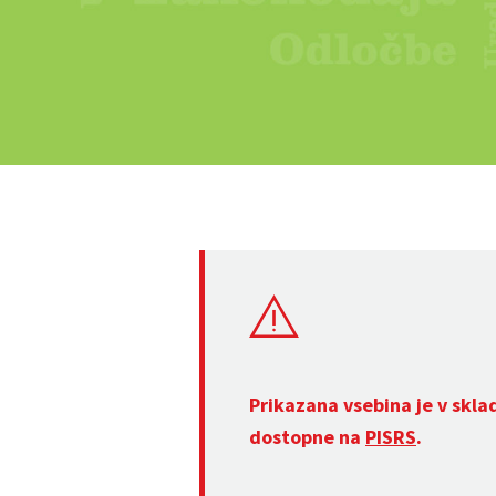
Prikazana vsebina je v skla
dostopne na
PISRS
.