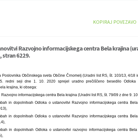
KOPIRAJ POVEZAVO
novitvi Razvojno informacijskega centra Bela krajina (u
, stran 6229.
 Poslovnika Občinskega sveta Občine Črnomelj (Uradni list RS, št. 103/13, 4/18 i
. redni seji dne 1. 10. 2020 sprejel uradno prečiščeno besedilo Odloka 
ela krajina, ki obsega:
 Razvojno informacijskega centra Bela krajina (Uradni list RS, št. 79/09 z dne 9. 10
ah in dopolnitvah Odloka o ustanovitvi Razvojno informacijskega centra Bela k
013),
ah in dopolnitvah Odloka o ustanovitvi Razvojno informacijskega centra Bela k
14),
ah in dopolnitvah Odloka o ustanovitvi razvojno informacijskega centra Bela k
),