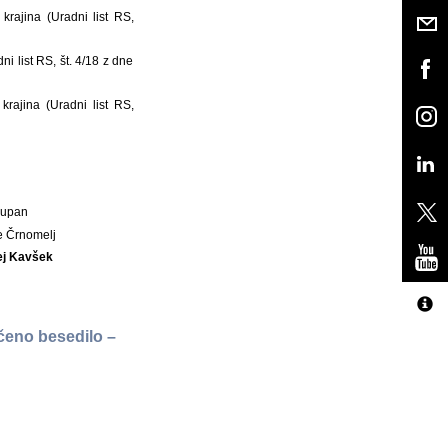
rajina (Uradni list RS,
i list RS, št. 4/18 z dne
rajina (Uradni list RS,
Župan
e Črnomelj
ej Kavšek
čeno besedilo –