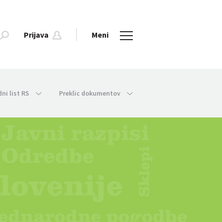
Prijava
Meni
dni list RS
Preklic dokumentov