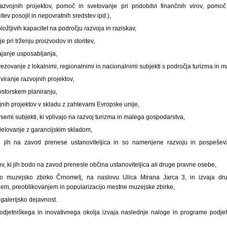
 razvojnih projektov, pomoč in svetovanje pri pridobitvi finančnih virov, pomoč 
ev posojil in nepovratnih sredstev ipd.),
ožljivih kapacitet na področju razvoja in raziskav,
 pri trženju proizvodov in storitev,
vajanje usposabljanja,
ezovanje z lokalnimi, regionalnimi in nacionalnimi subjekti s področja turizma in 
iviranje razvojnih projektov,
ostorskem planiranju,
ojnih projektov v skladu z zahtevami Evropske unije,
semi subjekti, ki vplivajo na razvoj turizma in malega gospodarstva,
delovanje z garancijskim skladom,
ki jih na zavod prenese ustanoviteljica in so namenjene razvoju in pospeše
v, ki jih bodo na zavod prenesle občina ustanoviteljica ali druge pravne osebe,
o muzejsko zbirko Črnomelj, na naslovu Ulica Mirana Jarca 3, in izvaja d
em, preoblikovanjem in popularizacijo mestne muzejske zbirke,
 galerijsko dejavnost.
odjetniškega in inovativnega okolja izvaja naslednje naloge in programe podje