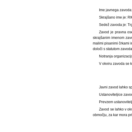
Ime javnega zavoda: 
Skrajšano ime je: RI
Sedež zavoda je: Tr
Zavod je pravna ose
skrajšanim imenom zavo
malimi pisanimi črkami i
določi s statutom zavoda
Notranja organizacij
V okviru zavoda se k
Javni zavod lahko s
Ustanoviteljice zavo
Prevzem ustanovitelj
Zavod se lahko v okv
območju, za kar mora pri