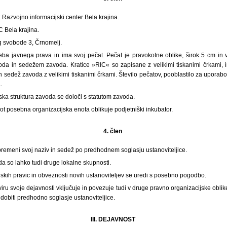
Razvojno informacijski center Bela krajina.
C Bela krajina.
g svobode 3, Črnomelj.
ba javnega prava in ima svoj pečat. Pečat je pravokotne oblike, širok 5 cm in 
da in sedežem zavoda. Kratice »RIC« so zapisane z velikimi tiskanimi črkami, i
n sedež zavoda z velikimi tiskanimi črkami. Število pečatov, pooblastilo za uporabo
.
ska struktura zavoda se določi s statutom zavoda.
ot posebna organizacijska enota oblikuje podjetniški inkubator.
4. člen
premeni svoj naziv in sedež po predhodnem soglasju ustanoviteljice.
da so lahko tudi druge lokalne skupnosti.
skih pravic in obveznosti novih ustanoviteljev se uredi s posebno pogodbo.
iru svoje dejavnosti vključuje in povezuje tudi v druge pravno organizacijske obli
dobiti predhodno soglasje ustanoviteljice.
III. DEJAVNOST