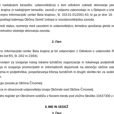
 nadaljnjem besedilu: ustanoviteljica) s tem odlokom uskladi delovanje j
a krajina (v nadaljnjem besedilu: zavod) z veljavno zakonodajo in s Sklepom o izst
ojno informacijski center Bela krajina«, št. 333.01-01/2001-63, ki ga je dne 18. 
podlagi katerega Občina Semič izstopa iz soustanoviteljstva zavoda.
edi status, razmerja med zavodom in ustanoviteljico, temeljna vprašanja glede org
 prehodno obdobje delovanja zavoda.
2. člen
o informacijski center Bela krajina je bil ustanovljen z Odlokom o ustanovitvi 
i list RS, št. 2/02 in 23/04).
novljen za izvajanje nalog lokalne turistične organizacije in lokalnega podjet
nja in izvajanja promocijskih in informativnih dejavnosti na območju občine us
zma in podjetništva, pospeševanja trženja turističnih in drugih storitev ter za sod
i.
nega zavoda je Občina Črnomelj.
ice in obveznosti ustanovitelja izvaja Občinski svet Občine Črnomelj.
odni register pri Okrožnem sodišču v Novem mestu pod vložno številko 10437300 z 
II. IME IN SEDEŽ
3. člen