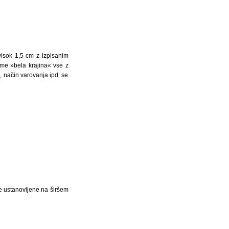
visok 1,5 cm z izpisanim
me »bela krajina« vse z
, način varovanja ipd. se
ke ustanovljene na širšem