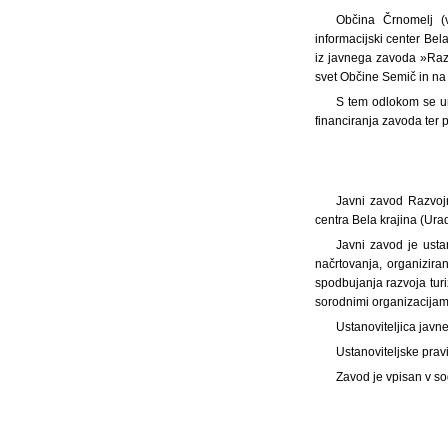
Občina Črnomelj (v
informacijski center Bel
iz javnega zavoda »Razv
svet Občine Semič in na 
S tem odlokom se ur
financiranja zavoda ter
Javni zavod Razvojn
centra Bela krajina (Uradn
Javni zavod je usta
načrtovanja, organizira
spodbujanja razvoja turi
sorodnimi organizacijam
Ustanoviteljica jav
Ustanoviteljske prav
Zavod je vpisan v s