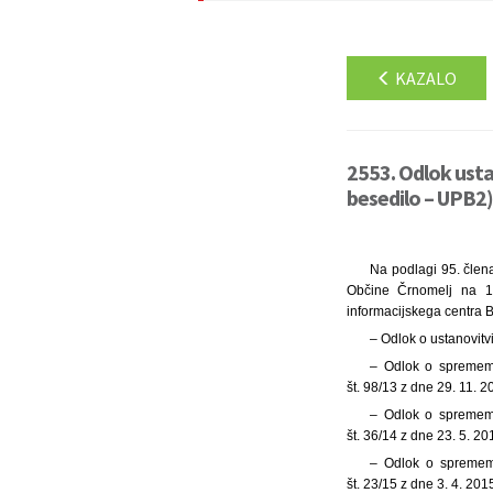
KAZALO
2553. Odlok usta
besedilo – UPB2)
Na podlagi 95. člena
Občine Črnomelj na 15
informacijskega centra B
– Odlok o ustanovitvi
– Odlok o sprememb
št. 98/13 z dne 29. 11. 2
– Odlok o sprememb
št. 36/14 z dne 23. 5. 20
– Odlok o sprememb
št. 23/15 z dne 3. 4. 2015