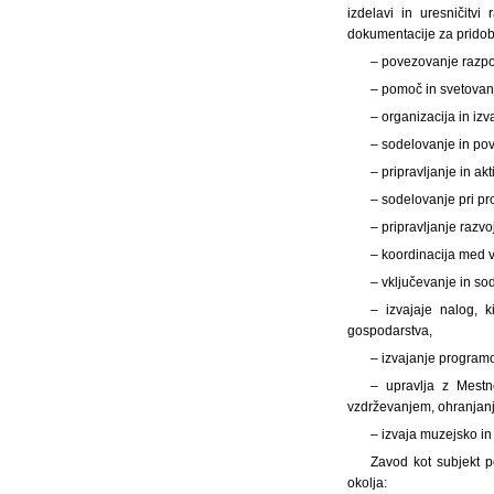
izdelavi in uresničitvi
dokumentacije za pridobit
– povezovanje razpol
– pomoč in svetovanje
– organizacija in iz
– sodelovanje in pov
– pripravljanje in akt
– sodelovanje pri pr
– pripravljanje razv
– koordinacija med v
– vključevanje in so
– izvajaje nalog, 
gospodarstva,
– izvajanje programo
– upravlja z Mestn
vzdrževanjem, ohranjanj
– izvaja muzejsko in
Zavod kot subjekt p
okolja: