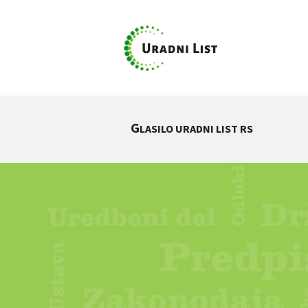
G
LASILO URADNI LIST RS