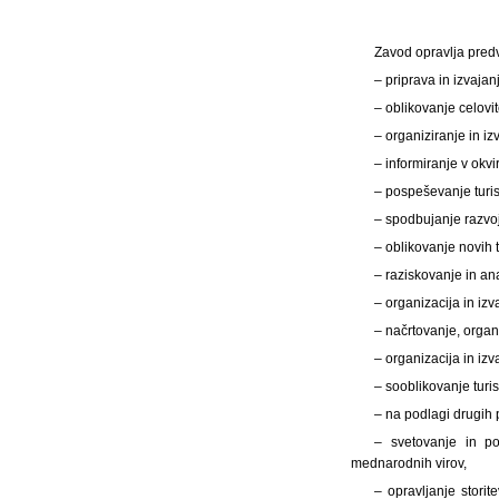
Zavod opravlja pred
– priprava in izvaja
– oblikovanje celovi
– organiziranje in iz
– informiranje v okvi
– pospeševanje turis
– spodbujanje razvoj
– oblikovanje novih t
– raziskovanje in ana
– organizacija in iz
– načrtovanje, organi
– organizacija in izv
– sooblikovanje turi
– na podlagi drugih 
– svetovanje in po
mednarodnih virov,
– opravljanje stori