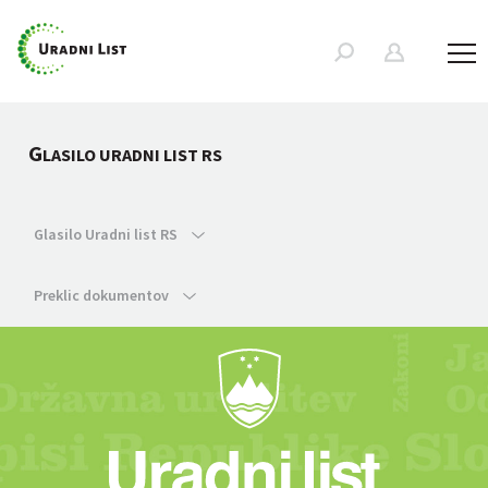
G
LASILO URADNI LIST RS
Glasilo Uradni list RS
Preklic dokumentov