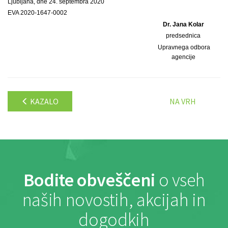
Ljubljana, dne 24. septembra 2020
EVA 2020-1647-0002
Dr. Jana Kolar
predsednica
Upravnega odbora
agencije
KAZALO
NA VRH
Bodite obveščeni
o vseh
naših novostih, akcijah in
dogodkih