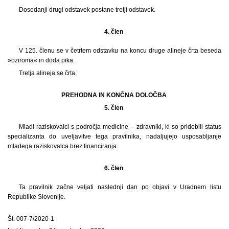
Dosedanji drugi odstavek postane tretji odstavek.
4. člen
V 125. členu se v četrtem odstavku na koncu druge alineje črta beseda
»oziroma« in doda pika.
Tretja alineja se črta.
PREHODNA IN KONČNA DOLOČBA
5. člen
Mladi raziskovalci s področja medicine – zdravniki, ki so pridobili status
specializanta do uveljavitve tega pravilnika, nadaljujejo usposabljanje
mladega raziskovalca brez financiranja.
6. člen
Ta pravilnik začne veljati naslednji dan po objavi v Uradnem listu
Republike Slovenije.
Št. 007-7/2020-1