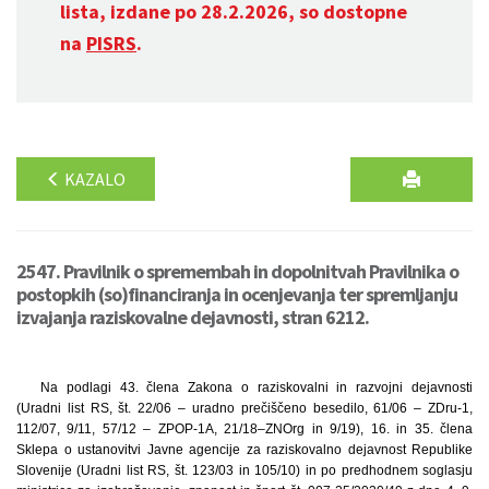
lista, izdane po 28.2.2026, so dostopne
na
PISRS
.
KAZALO
2547. Pravilnik o spremembah in dopolnitvah Pravilnika o
postopkih (so)financiranja in ocenjevanja ter spremljanju
izvajanja raziskovalne dejavnosti, stran 6212.
Na podlagi 43. člena Zakona o raziskovalni in razvojni dejavnosti
(Uradni list RS, št. 22/06 – uradno prečiščeno besedilo, 61/06 – ZDru-1,
112/07, 9/11, 57/12 – ZPOP-1A, 21/18
–
ZNOrg in 9/19), 16. in 35. člena
Sklepa o ustanovitvi Javne agencije za raziskovalno dejavnost Republike
Slovenije (Uradni list RS, št. 123/03 in 105/10) in po predhodnem soglasju