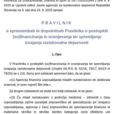
ministrice za izobraževanje, znanost in šport št. 007-25/2020/49 z dne 4. 9.
2020 je Upravni odbor Javne agencije za raziskovalno dejavnost Republike
Slovenije na 9. seji dne 24. 9. 2020 sprejel
P R A V I L N I K
o spremembah in dopolnitvah Pravilnika o postopkih
(so)financiranja in ocenjevanja ter spremljanju
izvajanja raziskovalne dejavnosti
1. člen
V Pravilniku o postopkih (so)financiranja in ocenjevanja ter spremljanju
izvajanja raziskovalne dejavnosti (Uradni list RS, št. 52/16, 79/17, 65/19 in
78/20) se v 116. členu prvi odstavek spremeni tako, da se glasi:
»(1) Agencija financira usposabljanje mladih raziskovalcev do doktorata
znanosti, in sicer največ štiri leta.«.
Za drugim odstavkom se doda nov tretji odstavek, ki se glasi:
»(3) Če mladi raziskovalec s področja medicine – zdravnik v času
usposabljanja začne opravljati pripravništvo ali specializacijo pri izvajalcu
usposabljanja, agencija v času pripravništva ali specializacije financira le
materialne stroške in stroške storitev kategorije cene efektivne ure