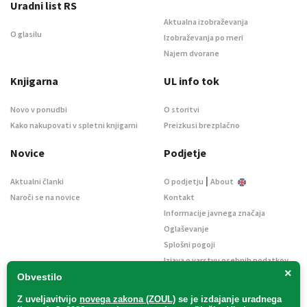
Uradni list RS
Aktualna izobraževanja
O glasilu
Izobraževanja po meri
Najem dvorane
Knjigarna
UL info tok
Novo v ponudbi
O storitvi
Kako nakupovati v spletni knjigarni
Preizkusi brezplačno
Novice
Podjetje
|
Aktualni članki
O podjetju
About
Naroči se na novice
Kontakt
Informacije javnega značaja
Oglaševanje
Splošni pogoji
Izjava o varstvu osebnih podatkov
×
E-dražbe
Obvestilo
Z uveljavitvijo
novega zakona (ZOUL)
se je
izdajanje uradnega