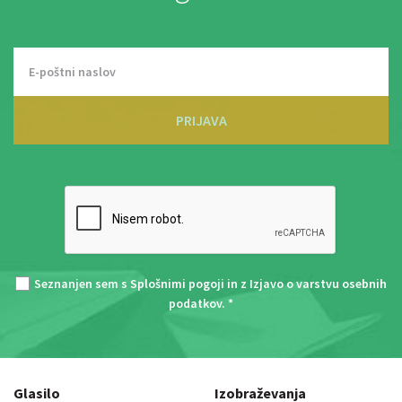
PRIJAVA
Seznanjen sem s
Splošnimi pogoji
in z
Izjavo o varstvu osebnih
podatkov
. *
Glasilo
Izobraževanja