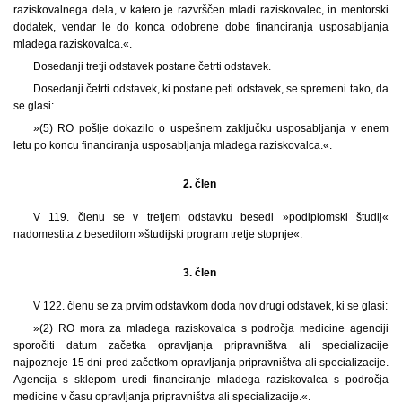
raziskovalnega dela, v katero je razvrščen mladi raziskovalec, in mentorski
dodatek, vendar le do konca odobrene dobe financiranja usposabljanja
mladega raziskovalca.«.
Dosedanji tretji odstavek postane četrti odstavek.
Dosedanji četrti odstavek, ki postane peti odstavek, se spremeni tako, da
se glasi:
»(5) RO pošlje dokazilo o uspešnem zaključku usposabljanja v enem
letu po koncu financiranja usposabljanja mladega raziskovalca.«.
2. člen
V 119. členu se v tretjem odstavku besedi »podiplomski študij«
nadomestita z besedilom »študijski program tretje stopnje«.
3. člen
V 122. členu se za prvim odstavkom doda nov drugi odstavek, ki se glasi:
»(2) RO mora za mladega raziskovalca s področja medicine agenciji
sporočiti datum začetka opravljanja pripravništva ali specializacije
najpozneje 15 dni pred začetkom opravljanja pripravništva ali specializacije.
Agencija s sklepom uredi financiranje mladega raziskovalca s področja
medicine v času opravljanja pripravništva ali specializacije.«.