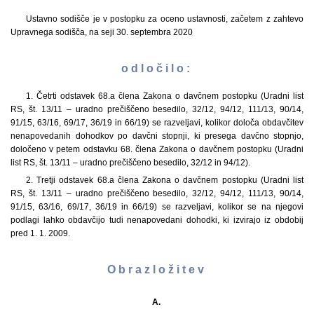
Ustavno sodišče je v postopku za oceno ustavnosti, začetem z zahtevo
Upravnega sodišča, na seji 30. septembra 2020
o d l o č i l o :
1. Četrti odstavek 68.a člena Zakona o davčnem postopku (Uradni list
RS, št. 13/11 – uradno prečiščeno besedilo, 32/12, 94/12, 111/13, 90/14,
91/15, 63/16, 69/17, 36/19 in 66/19) se razveljavi, kolikor določa obdavčitev
nenapovedanih dohodkov po davčni stopnji, ki presega davčno stopnjo,
določeno v petem odstavku 68. člena Zakona o davčnem postopku (Uradni
list RS, št. 13/11 – uradno prečiščeno besedilo, 32/12 in 94/12).
2. Tretji odstavek 68.a člena Zakona o davčnem postopku (Uradni list
RS, št. 13/11 – uradno prečiščeno besedilo, 32/12, 94/12, 111/13, 90/14,
91/15, 63/16, 69/17, 36/19 in 66/19) se razveljavi, kolikor se na njegovi
podlagi lahko obdavčijo tudi nenapovedani dohodki, ki izvirajo iz obdobij
pred 1. 1. 2009.
O b r a z l o ž i t e v
A.