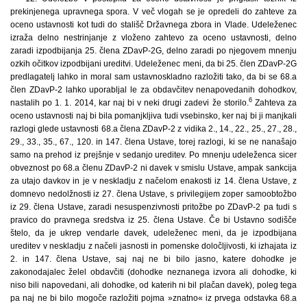
prekinjenega upravnega spora. V več vlogah se je opredeli do zahteve za
oceno ustavnosti kot tudi do stališč Državnega zbora in Vlade. Udeleženec
izraža delno nestrinjanje z vloženo zahtevo za oceno ustavnosti, delno
zaradi izpodbijanja 25. člena ZDavP-2G, delno zaradi po njegovem mnenju
ozkih očitkov izpodbijani ureditvi. Udeleženec meni, da bi 25. člen ZDavP-2G
predlagatelj lahko in moral sam ustavnoskladno razložiti tako, da bi se 68.a
člen ZDavP-2 lahko uporabljal le za obdavčitev nenapovedanih dohodkov,
6
nastalih po 1. 1. 2014, kar naj bi v neki drugi zadevi že storilo.
Zahteva za
oceno ustavnosti naj bi bila pomanjkljiva tudi vsebinsko, ker naj bi ji manjkali
razlogi glede ustavnosti 68.a člena ZDavP-2 z vidika 2., 14., 22., 25., 27., 28.,
29., 33., 35., 67., 120. in 147. člena Ustave, torej razlogi, ki se ne nanašajo
samo na prehod iz prejšnje v sedanjo ureditev. Po mnenju udeleženca sicer
obveznost po 68.a členu ZDavP-2 ni davek v smislu Ustave, ampak sankcija
za utajo davkov in je v neskladju z načelom enakosti iz 14. člena Ustave, z
domnevo nedolžnosti iz 27. člena Ustave, s privilegijem zoper samoobtožbo
iz 29. člena Ustave, zaradi nesuspenzivnosti pritožbe po ZDavP-2 pa tudi s
pravico do pravnega sredstva iz 25. člena Ustave. Če bi Ustavno sodišče
štelo, da je ukrep vendarle davek, udeleženec meni, da je izpodbijana
ureditev v neskladju z načeli jasnosti in pomenske določljivosti, ki izhajata iz
2. in 147. člena Ustave, saj naj ne bi bilo jasno, katere dohodke je
zakonodajalec želel obdavčiti (dohodke neznanega izvora ali dohodke, ki
niso bili napovedani, ali dohodke, od katerih ni bil plačan davek), poleg tega
pa naj ne bi bilo mogoče razložiti pojma »znatno« iz prvega odstavka 68.a