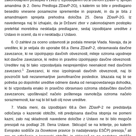
amandma (k 2. členu Predloga ZDavP-2G), s katerim so bile v predlagano
besedilo vnesene posamezne spremembe in popravki, in da je bila z
amandmajem sprejeta prehodna določba 25. člena ZDavP-2G. Iz
navedenega naj bi izhajalo, da je Državni zbor v zakonodajnem postopku
pretehtal morebitna neskladja predlagane, sedaj izpodbijane ureditve z
Ustavo in ocenil, da ni v neskladju z Ustavo.
6. O zahtevi za oceno ustavnosti je podala mnenje Vlada. Navaja, da je
ureditev, ki je veljala do uporabe 68.a člena ZDavP-2, obravnavala davčne
zavezance, ki ne izpolnjujejo davčnih obveznosti, mileje oziroma ugodneje
kot davčne zavezance, ki redno in pravilno izpolnjujejo davčne obveznosti.
Ureditev naj bi tako vzpostavljala nesprejemljivo neenakost med davčnimi
1
zavezanci.
Zavezanci, ki niso izpolnjevali davčnih obveznosti, naj bi
povzročili tudi nezanemarljive javnofinančne posledice. Izkazala naj bi se
potreba po dopolnitvi ureditve odmere davka od nenapovedanega dohodka,
ki bi vzpostavila enako in pravično obravnavo oziroma obdavčitev davčnih
zavezancev, upoštevajoč načelo poštenega ravnotežja oziroma načelo
sorazmernosti, kar naj bi bil tudi cilj nove ureditve.
7. Vlada meni, da izpodbijani 68.a člen ZDavP-2 ne predstavlja
odločanja o kazenski obtožbi, niti predpisana davčna stopnja ne pomeni
kazni, zato naj skladnosti navedene določbe z Ustavo ne bi bilo mogoče
presojati na podlagi 28. člena Ustave. Sklicujoč se na kriterije, po katerih
2
Evropsko sodišče za človekove pravice (v nadaljevanju ESČP) presoja,
ali