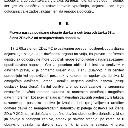
izpodbijana določba izvajala v praksi, pa pojasnjuje, da predlogu ni sledilo,
ker gre za odločitev o ustavnopravnih vprašanjih, dejanski stan tega
odločanja pa je zadosti razjasnjen, da omogoča odločitev.
B. – II.
Pravna narava povišane stopnje davka iz četrtega odstavka 68.a
člena ZDavP-2 od nenapovedanih dohodkov
17.
Z 68.a členom ZDavP-2 je uzakonjen poseben postopek ugotavljanja
dejanskega stanja, ki je davčnemu organu na voljo, ko pravno upoštevnih
dejstev za odločitev ne more ugotoviti neposredno, kadar davčni zavezanec
10
opusti davčno napoved. Gre za posebno obliko t. i. instituta cenitve
v
davčnem pravu, ki je primarno urejen v 68. členu ZDavP-2 in ki cenitev
opredeljuje kot ugotovitveni postopek, v katerem se ugotavljajo dejstva, ki
omogočajo davčnemu organu določiti verjetno davčno osnovo (drugi
odstavek tega člena). Institut cenitve torej po svoji zasnovi ne spreminja
obstoječih davčnih bremen oziroma ni namenjen določanju drugačnih
davčnih bremen, kot sicer izhajajo iz materialnih davčnih predpisov. Iz takega
razumevanja postopka cenitve je izhajala tudi (prej veljavna) ureditev
odmere davka od nenapovedanih dohodkov iz petega odstavka 68. člena
ZDavP-2/12, saj ni določala drugačne davčne obremenitve dohodkov, ki se
jih odkrije v postopku cenitve, ampak je davčno stopnjo, po kateri se ti
obdavčijo, vezala na davčne stopnje, ki izhajajo iz zakona, ki ureja