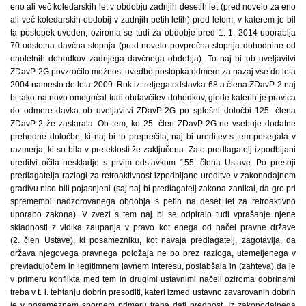
eno ali več koledarskih let v obdobju zadnjih desetih let (pred novelo za eno
ali več koledarskih obdobij v zadnjih petih letih) pred letom, v katerem je bil
ta postopek uveden, oziroma se tudi za obdobje pred 1. 1. 2014 uporablja
70-odstotna davčna stopnja (pred novelo povprečna stopnja dohodnine od
enoletnih dohodkov zadnjega davčnega obdobja). To naj bi ob uveljavitvi
ZDavP-2G povzročilo možnost uvedbe postopka odmere za nazaj vse do leta
2004 namesto do leta 2009. Rok iz tretjega odstavka 68.a člena ZDavP-2 naj
bi tako na novo omogočal tudi obdavčitev dohodkov, glede katerih je pravica
do odmere davka ob uveljavitvi ZDavP-2G po splošni določbi 125. člena
ZDavP-2 že zastarala. Ob tem, ko 25. člen ZDavP-2G ne vsebuje dodatne
prehodne določbe, ki naj bi to preprečila, naj bi ureditev s tem posegala v
razmerja, ki so bila v preteklosti že zaključena. Zato predlagatelj izpodbijani
ureditvi očita neskladje s prvim odstavkom 155. člena Ustave. Po presoji
predlagatelja razlogi za retroaktivnost izpodbijane ureditve v zakonodajnem
gradivu niso bili pojasnjeni (saj naj bi predlagatelj zakona zanikal, da gre pri
spremembi nadzorovanega obdobja s petih na deset let za retroaktivno
uporabo zakona). V zvezi s tem naj bi se odpiralo tudi vprašanje njene
skladnosti z vidika zaupanja v pravo kot enega od načel pravne države
(2. člen Ustave), ki posamezniku, kot navaja predlagatelj, zagotavlja, da
država njegovega pravnega položaja ne bo brez razloga, utemeljenega v
prevladujočem in legitimnem javnem interesu, poslabšala in (zahteva) da je
v primeru konflikta med tem in drugimi ustavnimi načeli oziroma dobrinami
treba v t. i. tehtanju dobrin presoditi, kateri izmed ustavno zavarovanih dobrin
je v posameznem spornem primeru treba dati prednost. Iz zakonodajnega