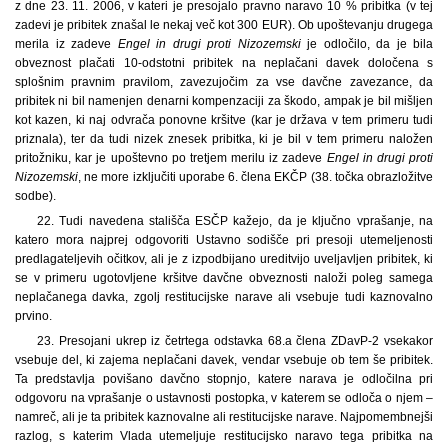
z dne 23. 11. 2006, v kateri je presojalo pravno naravo 10 % pribitka (v tej
zadevi je pribitek znašal le nekaj več kot 300 EUR). Ob upoštevanju drugega
merila iz zadeve
Engel in drugi proti Nizozemski
je odločilo, da je bila
obveznost plačati 10-odstotni pribitek na neplačani davek določena s
splošnim pravnim pravilom, zavezujočim za vse davčne zavezance, da
pribitek ni bil namenjen denarni kompenzaciji za škodo, ampak je bil mišljen
kot kazen, ki naj odvrača ponovne kršitve (kar je država v tem primeru tudi
priznala), ter da tudi nizek znesek pribitka, ki je bil v tem primeru naložen
pritožniku, kar je upoštevno po tretjem merilu iz zadeve
Engel in drugi proti
Nizozemski
, ne more izključiti uporabe 6. člena EKČP (38. točka obrazložitve
sodbe).
22. Tudi navedena stališča ESČP kažejo, da je ključno vprašanje, na
katero mora najprej odgovoriti Ustavno sodišče pri presoji utemeljenosti
predlagateljevih očitkov, ali je z izpodbijano ureditvijo uveljavljen pribitek, ki
se v primeru ugotovljene kršitve davčne obveznosti naloži poleg samega
neplačanega davka, zgolj restitucijske narave ali vsebuje tudi kaznovalno
prvino.
23. Presojani ukrep iz četrtega odstavka 68.a člena ZDavP-2 vsekakor
vsebuje del, ki zajema neplačani davek, vendar vsebuje ob tem še pribitek.
Ta predstavlja povišano davčno stopnjo, katere narava je odločilna pri
odgovoru na vprašanje o ustavnosti postopka, v katerem se odloča o njem –
namreč, ali je ta pribitek kaznovalne ali restitucijske narave. Najpomembnejši
razlog, s katerim Vlada utemeljuje restitucijsko naravo tega pribitka na