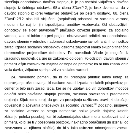
siceršnjo dohodninsko davčno stopnjo, ki je po vsebini vključen v davčno
stopnjo iz četrtega odstavka 68.a člena ZDavP-2, je brez dvoma ta, da v
davčno stopnjo iz (prej veljavne) obdavčitve po petem odstavku 68. člena
ZDavP-2/12 niso bili vključeni (neplačani) prispevki za socialno varnost,
medtem ko naj bi jih izpodbijana ureditev vsebovala. Od obdavčljivih
18
dohodkov se sicer praviloma
plačujejo obvezni prispevki za socialno
varnost, zato bi lahko na prvi pogled obravnavani pribitek na dohodninsko
davčno stopnjo vrednotno nadomestil oškodovanje javnofinančnih prihodkov
zaradi izpada socialnih prispevkov oziroma zagotovil enako skupno finančno
obremenitev prejemnikov dohodkov. Po navedbah Vlade je mogoče iz
izračunov ugotoviti, da gre pri zakonsko določeni 70-odstotni davčni stopnji v
primeru višjih zneskov za majhne odstope od primerov, ko bi bila znana vir in
vrsta davka, vključno s prispevki za socialno varnost.
24. Navedeno pomeni, da bi bil presojani pribitek lahko ukrep za
odpravljanje oškodovanja, ki nastane zaradi izpada socialnih prispevkov, pri
čemer bi bilo prav zaradi tega, ker se ne ugotavljajo viri dohodkov, mogoče
določiti neko pavšalno stopnjo pribitka, razumno povezano s predmetom
urejanja. Kljub temu torej, da gre za precejšnjo različnost pravil, ki določajo
19
obveznost plačevanja prispevkov za socialno varnost.
Dodatno, prispevki
za socialno varnost so strogo namenske oblike javnih dajatev, katerih
zbiranje poteka posebej, kar bi zakonodajalec sicer moral spoštovati tudi v
primeru, ko bi se ti v posebnem postopku naknadno obračunali (in izterjali od
zavezanca za njihovo plačilo), da bi v tako ustrezno odmerjenem znesku