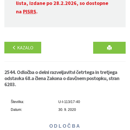
lista, izdane po 28.2.2026, so dostopne
na
PISRS
.
KAZALO
2544. Odločba o delni razveljavitvi četrtega in tretjega
odstavka 68.a člena Zakona o davčnem postopku, stran
6203.
Številka:
U-I-113/17-40
Datum:
30. 9. 2020
O D L O Č B A