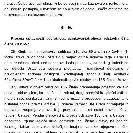
narave. Če bo uveljavil ukrep, ki bo po svoji naravi kaznovalen, pa bo moral
pri ureditvi postopka, v katerem se bo o njem odločalo, upoštevati temeljna
ustavnoprocesna kazenska jamstva.
B. – IV.
Presoja ustavnosti povratnega učinkovanja
tretjega odstavka 68.a
člena ZDavP-2
36.
Kljub delni razveljavitvi četrtega odstavka 68.a člena ZDavP-2 (1.
točka izreka te odločbe) ostajajo v veljavi druge določbe tega člena za
primere odmere davka od nenapovedanih prihodkov, na podlagi katerih bo
po odločbi Ustavnega sodišča predlagatelj nadaljeval odločanje v
prekinjenem sodnem postopku. Predlagatelj izpodbija tretji odstavek
68.a člena ZDavP-2 z vidika skladnosti s prvim odstavkom 155. člena Ustave.
37. Ustava v prvem odstavku 155. člena prepoveduje povratno veljavo
pravnih aktov s tem, ko določa, da zakoni, drugi predpisi in splošni akti ne
morejo imeti učinka za nazaj. Smisel te ustavne prepovedi je zagotavljanje
bistvene prvine pravne države, tj. pravne varnosti, ter s tem ohranjanje in
utrjevanje zaupanja v pravo, ki je prav tako eno od načel pravne države
(2. člen Ustave)
.
Vendar prepoved iz prvega odstavka 155. člena Ustave ni
absolutna. Izjemo določa drugi odstavek 155. člena Ustave, na podlagi
katerega lahko samo zakon določi, da imajo posamezne njegove določbe
učinek za nazaj, če to zahteva javna korist in če se s tem ne posega v