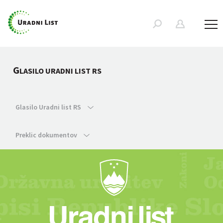
G
LASILO URADNI LIST RS
Glasilo Uradni list RS
Preklic dokumentov