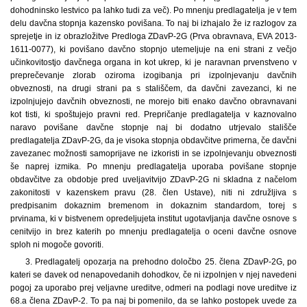
dohodninsko lestvico pa lahko tudi za več). Po mnenju predlagatelja je v tem
delu davčna stopnja kazensko povišana. To naj bi izhajalo že iz razlogov za
sprejetje in iz obrazložitve Predloga ZDavP-2G (Prva obravnava, EVA 2013-
1611-0077), ki povišano davčno stopnjo utemeljuje na eni strani z večjo
učinkovitostjo davčnega organa in kot ukrep, ki je naravnan prvenstveno v
preprečevanje zlorab oziroma izogibanja pri izpolnjevanju davčnih
obveznosti, na drugi strani pa s stališčem, da davčni zavezanci, ki ne
izpolnjujejo davčnih obveznosti, ne morejo biti enako davčno obravnavani
kot tisti, ki spoštujejo pravni red. Prepričanje predlagatelja v kaznovalno
naravo povišane davčne stopnje naj bi dodatno utrjevalo stališče
predlagatelja ZDavP-2G, da je visoka stopnja obdavčitve primerna, če davčni
zavezanec možnosti samoprijave ne izkoristi in se izpolnjevanju obveznosti
še naprej izmika. Po mnenju predlagatelja uporaba povišane stopnje
obdavčitve za obdobje pred uveljavitvijo ZDavP-2G ni skladna z načelom
zakonitosti v kazenskem pravu (28. člen Ustave), niti ni združljiva s
predpisanim dokaznim bremenom in dokaznim standardom, torej s
prvinama, ki v bistvenem opredeljujeta institut ugotavljanja davčne osnove s
cenitvijo in brez katerih po mnenju predlagatelja o oceni davčne osnove
sploh ni mogoče govoriti.
3. Predlagatelj opozarja na prehodno določbo 25. člena ZDavP-2G, po
kateri se davek od nenapovedanih dohodkov, če ni izpolnjen v njej navedeni
pogoj za uporabo prej veljavne ureditve, odmeri na podlagi nove ureditve iz
68.a člena ZDavP-2. To pa naj bi pomenilo, da se lahko postopek uvede za