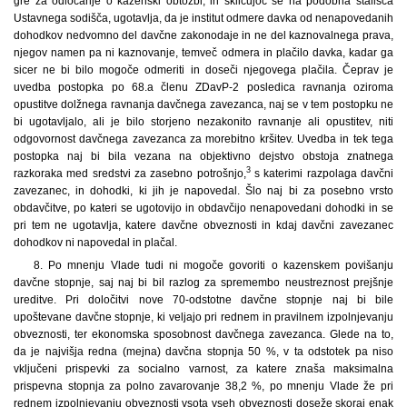
gre za odločanje o kazenski obtožbi, in sklicujoč se na podobna stališča
Ustavnega sodišča, ugotavlja, da je institut odmere davka od nenapovedanih
dohodkov nedvomno del davčne zakonodaje in ne del kaznovalnega prava,
njegov namen pa ni kaznovanje, temveč odmera in plačilo davka, kadar ga
sicer ne bi bilo mogoče odmeriti in doseči njegovega plačila. Čeprav je
uvedba postopka po 68.a členu ZDavP-2 posledica ravnanja oziroma
opustitve dolžnega ravnanja davčnega zavezanca, naj se v tem postopku ne
bi ugotavljalo, ali je bilo storjeno nezakonito ravnanje ali opustitev, niti
odgovornost davčnega zavezanca za morebitno kršitev. Uvedba in tek tega
postopka naj bi bila vezana na objektivno dejstvo obstoja znatnega
3
razkoraka med sredstvi za zasebno potrošnjo,
s katerimi razpolaga davčni
zavezanec, in dohodki, ki jih je napovedal. Šlo naj bi za posebno vrsto
obdavčitve, po kateri se ugotovijo in obdavčijo nenapovedani dohodki in se
pri tem ne ugotavlja, katere davčne obveznosti in kdaj davčni zavezanec
dohodkov ni napovedal in plačal.
8. Po mnenju Vlade tudi ni mogoče govoriti o kazenskem povišanju
davčne stopnje, saj naj bi bil razlog za spremembo neustreznost prejšnje
ureditve. Pri določitvi nove 70-odstotne davčne stopnje naj bi bile
upoštevane davčne stopnje, ki veljajo pri rednem in pravilnem izpolnjevanju
obveznosti, ter ekonomska sposobnost davčnega zavezanca. Glede na to,
da je najvišja redna (mejna) davčna stopnja 50 %, v ta odstotek pa niso
vključeni prispevki za socialno varnost, za katere znaša maksimalna
prispevna stopnja za polno zavarovanje 38,2 %, po mnenju Vlade že pri
rednem izpolnjevanju obveznosti vsota vseh obveznosti doseže skoraj enak