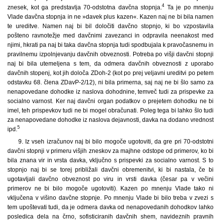
4
znesek, kot ga predstavlja 70-odstotna davčna stopnja.
Ta je po mnenju
Vlade davčna stopnja in ne »davek plus kazen«. Kazen naj ne bi bila namen
te ureditve. Namen naj bi bil določiti davčno stopnjo, ki bo vzpostavila
pošteno ravnotežje med davčnimi zavezanci in odpravila neenakost med
njimi, hkrati pa naj bi taka davčna stopnja tudi spodbujala k pravočasnemu in
pravilnemu izpolnjevanju davčnih obveznosti. Potreba po višji davčni stopnji
naj bi bila utemeljena s tem, da odmera davčnih obveznosti z uporabo
davčnih stopenj, kot jih določa ZDoh-2 (kot po prej veljavni ureditvi po petem
odstavku 68. člena ZDavP-2/12), ni bila primerna, saj naj ne bi šlo samo za
nenapovedane dohodke iz naslova dohodnine, temveč tudi za prispevke za
socialno varnost. Ker naj davčni organ podatkov o prejetem dohodku ne bi
imel, teh prispevkov tudi ne bi mogel obračunati. Poleg tega bi lahko šlo tudi
za nenapovedane dohodke iz naslova dejavnosti, davka na dodano vrednost
5
ipd.
9. Iz vseh izračunov naj bi bilo mogoče ugotoviti, da gre pri 70-odstotni
davčni stopnji v primeru višjih zneskov za majhne odstope od primerov, ko bi
bila znana vir in vrsta davka, vključno s prispevki za socialno varnost. S to
stopnjo naj bi se torej približali davčni obremenitvi, ki bi nastala, če bi
ugotavljali davčno obveznost po viru in vrsti davka (česar pa v večini
primerov ne bi bilo mogoče ugotoviti). Kazen po mnenju Vlade tako ni
vključena v višino davčne stopnje. Po mnenju Vlade bi bilo treba v zvezi s
tem upoštevati tudi, da je odmera davka od nenapovedanih dohodkov lahko
posledica dela na črno, sofisticiranih davčnih shem, navideznih pravnih