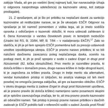
zatrjuje Vlada, ali gre po vsebini (torej najmanj tudi, kar navsezadnje izhaja
iz odgovora nasprotnega udeleženca) za kaznovalni ukrep, kot zatrjuje
predlagatelj.
21. Z vprašanjem, ali je šlo pri pribitku na neplačani davek za sankcijo
kaznovalne ali restitucijske narave, se je že ukvarjalo ESČP. Odgovor na
vprašanje je bil namreč pomemben z vidika tega, ali je imelo sodišče
opravka z odločanjem o kazenski obtožbi, ki mora ustrezati zahtevam iz
6. člena Konvencije o varstvu človekovih pravic in temeljnih svoboščin
17
(Uradni list RS, št. 33/94, MP, št. 7/94 – v nadaljevanju EKČP).
Zato so
stališča, ki jih je pri tem sprejelo ESČP, pomembna tudi za presojo ustavnosti
ureditve izpodbijanega ukrepa. ESČP je pravno naravo pribitkov, ki so bili
naloženi davčnemu zavezancu poleg neplačanega davka, ocenilo na
podlagi meril, ki jih je prvič sprejelo v sodbi v zadevi
Engel in drugi proti
Nizozemski
(82. točka obrazložitve). Prvo merilo je razvrstitev pravila, ki
določa kršitev v domačem pravu, drugo narava kršitve in tretje strogost kazni,
ki je zagrožena za kršitev pravila. Drugo in tretje merilo sta alternativni,
vendar kumulativni pristop ni izključen, ko analiza vsakega od teh meril
posebej ne omogoča jasnega zaključka, ali gre za kazensko obtožbo. ESČP
v okviru drugega merila iz zadeve
Engel in drugi proti Nizozemski
upošteva,
ali je pravno pravilo (ki določa kršitev) namenjeno samo posamezni skupini
ali je splošno zavezujočega značaja, ter to, ali ima pravno pravilo kaznovalni
ali odvračilni namen. Tak pristop k presoji pravne narave pribitkov v davčnih
zadevah je ESČP potrdilo tudi v referenčni sodbi v zadevi
Jussila proti Finski