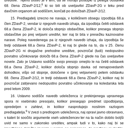
ureditve.
Njeno bistvo je v tem, da se morajo postopki iz petega odstavka
8
68. člena ZDavP-2/12,
ki so bili ob uveljavitvi ZDavP-2G v teku pred
davčnim organom ali sodiščem, končati po določbah ZDavP-2/12.
15. Predlagatelj izrecno ne navaja, v kolikšnem obsegu izpodbija 68.a
člen ZDavP-2, vendar iz njegovih navedb izhaja, da izpodbija četrti odstavek
68.a člena ZDavP-2, ki določa stopnjo obdavčitve, kolikor presega stopnjo
obdavčitve po prej veljavni ureditvi, ker naj bi bila v presežku kaznovalne
narave. Poleg navedenega pa iz njegovih navedb izhaja, da izpodbija še
tretji odstavek 68.a člena ZDavP-2, ki naj bi glede na to, da v 25. členu
ZDavP-2G ni drugačne prehodne ureditve, povzročal (tudi) nedopustno
povratno učinkovanje določb 68.a člena ZDavP-2 glede na čas uveljavitve
novele. Zato je Ustavno sodišče svojo presojo omejilo le na četrti odstavek
68.a člena ZDavP-2, kolikor določa stopnjo davka od nenapovedanih
dohodkov, višjo od stopnje, določene v (prej veljavnem) petem odstavku
68. člena ZDavP-2/12, in tretji odstavek 68.a člena ZDavP-2, kolikor naj bi
povzročal zatrjevano nedopustno povratno učinkovanje na koledarska leta
pred letom 2009.
16. Ustavno sodišče navedb udeleženca iz prekinjenega upravnega
spora ni vsebinsko presojalo, kolikor presegajo predmet izpodbijanja,
opredeljen v zahtevi, in kolikor nasprotujejo nosilnim razlogom
9
predlagatelja.
V zvezi s predlogom udeleženca, naj opravi javno obravnavo,
v kateri bi soočilo argumente vseh udeležencev ter na ta način dobilo boljši
uvid ne samo v zakonsko ureditev, ampak tudi v to, kako naj bi se