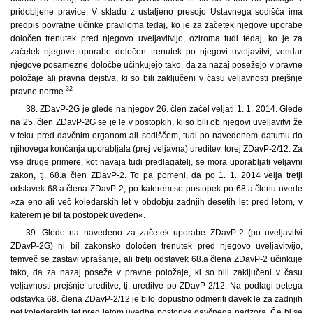
pridobljene pravice. V skladu z ustaljeno presojo Ustavnega sodišča ima
predpis povratne učinke praviloma tedaj, ko je za začetek njegove uporabe
določen trenutek pred njegovo uveljavitvijo, oziroma tudi tedaj, ko je za
začetek njegove uporabe določen trenutek po njegovi uveljavitvi, vendar
njegove posamezne določbe učinkujejo tako, da za nazaj posežejo v pravne
položaje ali pravna dejstva, ki so bili zaključeni v času veljavnosti prejšnje
32
pravne norme.
38. ZDavP-2G je glede na njegov 26. člen začel veljati 1. 1. 2014. Glede
na 25. člen ZDavP-2G se je le v postopkih, ki so bili ob njegovi uveljavitvi že
v teku pred davčnim organom ali sodiščem, tudi po navedenem datumu do
njihovega končanja uporabljala (prej veljavna) ureditev, torej ZDavP-2/12. Za
vse druge primere, kot navaja tudi predlagatelj, se mora uporabljati veljavni
zakon, tj. 68.a člen ZDavP-2. To pa pomeni, da po 1. 1. 2014 velja tretji
odstavek 68.a člena ZDavP-2, po katerem se postopek po 68.a členu uvede
»za eno ali več koledarskih let v obdobju zadnjih desetih let pred letom, v
katerem je bil ta postopek uveden«.
39. Glede na navedeno za začetek uporabe ZDavP-2 (po uveljavitvi
ZDavP-2G) ni bil zakonsko določen trenutek pred njegovo uveljavitvijo,
temveč se zastavi vprašanje, ali tretji odstavek 68.a člena ZDavP-2 učinkuje
tako, da za nazaj poseže v pravne položaje, ki so bili zaključeni v času
veljavnosti prejšnje ureditve, tj. ureditve po ZDavP-2/12. Na podlagi petega
odstavka 68. člena ZDavP-2/12 je bilo dopustno odmeriti davek le za zadnjih
pet koledarskih let pred letom uvedbe postopka davčnega nadzora. Če bi se