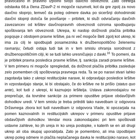
pravočasno in pravilno izpolnil svojo davčno obveznost. Zato četrtega
odstavka 68.a člena ZDavP-2 ni mogoče razumeti, kot da gre zgolj za novo
davčno stopnjo, temveč da poleg odmere davka po siceršnji dohodninski
davčni stopnji določa še povišanje – pribitek, ki služi odvračanju davčnih
zavezancev od kršitev davčnopravnih obveznosti oziroma spodbujanju
spoštovanja teh obveznosti. Ukrepa, ki nastop dolžnosti plačila pribitka
pogojuje z obstojem pravne kršitve, pa ni več mogoče šteti zgolj kot ukrep, ki
ima za cilj le spodbujati posameznika k družbenopolitično želenemu
ravnanju; četudi ostaja tudi tak in v tem smislu ohranja sorodnost z
16
družbenopolitičnim cilji, ki se tudi lahko uresničujejo z davki.
To pomeni, da
je pribitek pravna posledica pravne kršitve, tj. sankcija zaradi pravne kršitve.
V tem primeru ni mogoče spregledati, da dolžnost plačila pribitka zasleduje
zelo pomemben cilj spoštovanja pravnega reda. Ta se po naravi stvari lahko
zagotavlja tako z ukrepi restitucijske narave, ki odpravljajo posledice kršitve
in vzpostavljajo stanje, ki bi obstajalo, če do kršitve ne bi prišlo (
status quo
ante
), kot tudi z ukrepi, ki kaznujejo kršitelja. Ustava zakonodajalcu ne
preprečuje, da tovrstne sankcije za primere opustitve prijave obdavčljivih
dohodkov uredi. V tem smislu je treba pritrditi tako navedbam iz odgovora
Državnega zbora kot tudi navedbam iz odgovora Vlade, ki opozarjata na
pomen kaznovalnih in restitucijskih ukrepov v primeru opustitve prijave
obdavčljivih dohodkov. Vendar mora zakonodajalec pri tem spoštovati
ustavne zahteve, ko jih ureja in ko ureja postopke, v katerih se en ali drugi
ukrep ali oba skupaj uporabljata. Zato je pomembno, ali ima izpodbijani
ukrep poleg odmere in plačila neplačanega davka le restitucijsko naravo, kot