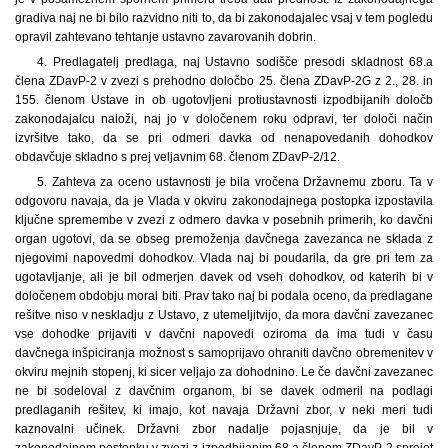
gradiva naj ne bi bilo razvidno niti to, da bi zakonodajalec vsaj v tem pogledu
opravil zahtevano tehtanje ustavno zavarovanih dobrin.
4. Predlagatelj predlaga, naj Ustavno sodišče presodi skladnost 68.a
člena ZDavP-2 v zvezi s prehodno določbo 25. člena ZDavP-2G z 2., 28. in
155. členom Ustave in ob ugotovljeni protiustavnosti izpodbijanih določb
zakonodajalcu naloži, naj jo v določenem roku odpravi, ter določi način
izvršitve tako, da se pri odmeri davka od nenapovedanih dohodkov
obdavčuje skladno s prej veljavnim 68. členom ZDavP-2/12.
5. Zahteva za oceno ustavnosti je bila vročena Državnemu zboru. Ta v
odgovoru navaja, da je Vlada v okviru zakonodajnega postopka izpostavila
ključne spremembe v zvezi z odmero davka v posebnih primerih, ko davčni
organ ugotovi, da se obseg premoženja davčnega zavezanca ne sklada z
njegovimi napovedmi dohodkov. Vlada naj bi poudarila, da gre pri tem za
ugotavljanje, ali je bil odmerjen davek od vseh dohodkov, od katerih bi v
določenem obdobju moral biti. Prav tako naj bi podala oceno, da predlagane
rešitve niso v neskladju z Ustavo, z utemeljitvijo, da mora davčni zavezanec
vse dohodke prijaviti v davčni napovedi oziroma da ima tudi v času
davčnega inšpiciranja možnost s samoprijavo ohraniti davčno obremenitev v
okviru mejnih stopenj, ki sicer veljajo za dohodnino. Le če davčni zavezanec
ne bi sodeloval z davčnim organom, bi se davek odmeril na podlagi
predlaganih rešitev, ki imajo, kot navaja Državni zbor, v neki meri tudi
kaznovalni učinek. Državni zbor nadalje pojasnjuje, da je bil v
zakonodajnem postopku v zvezi z izpodbijanim 68.a členom ZDavP-2 sprejet