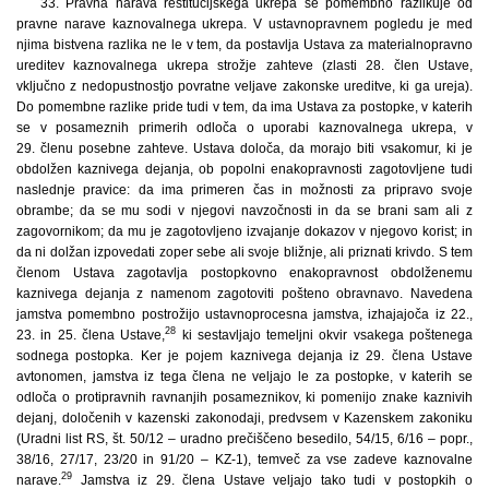
33. Pravna narava restitucijskega ukrepa se pomembno razlikuje od
pravne narave kaznovalnega ukrepa. V ustavnopravnem pogledu je med
njima bistvena razlika ne le v tem, da postavlja Ustava za materialnopravno
ureditev kaznovalnega ukrepa strožje zahteve (zlasti 28. člen Ustave,
vključno z nedopustnostjo povratne veljave zakonske ureditve, ki ga ureja).
Do pomembne razlike pride tudi v tem, da ima Ustava za postopke, v katerih
se v posameznih primerih odloča o uporabi kaznovalnega ukrepa, v
29. členu posebne zahteve. Ustava določa, da morajo biti vsakomur, ki je
obdolžen kaznivega dejanja, ob popolni enakopravnosti zagotovljene tudi
naslednje pravice: da ima primeren čas in možnosti za pripravo svoje
obrambe; da se mu sodi v njegovi navzočnosti in da se brani sam ali z
zagovornikom; da mu je zagotovljeno izvajanje dokazov v njegovo korist; in
da ni dolžan izpovedati zoper sebe ali svoje bližnje, ali priznati krivdo. S tem
členom Ustava zagotavlja postopkovno enakopravnost obdolženemu
kaznivega dejanja z namenom zagotoviti pošteno obravnavo. Navedena
jamstva pomembno postrožijo ustavnoprocesna jamstva, izhajajoča iz 22.,
28
23. in 25.
člena Ustave,
ki sestavljajo temeljni okvir vsakega poštenega
sodnega postopka. Ker je pojem kaznivega dejanja iz 29. člena Ustave
avtonomen, jamstva iz tega člena ne veljajo le za postopke, v katerih se
odloča o protipravnih ravnanjih posameznikov, ki pomenijo znake kaznivih
dejanj, določenih v kazenski zakonodaji, predvsem v Kazenskem zakoniku
(Uradni list RS, št. 50/12 – uradno prečiščeno besedilo, 54/15, 6/16 – popr.,
38/16, 27/17, 23/20 in 91/20 – KZ-1), temveč za vse zadeve kaznovalne
29
narave.
Jamstva iz 29. člena Ustave veljajo tako tudi v postopkih o