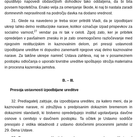
opustitvijo napovedi obdavčljivih dohodkov tako oddaljena, da bi bila
povsem hipotetična. Enako velja za omenjanje škode, ki naj bi nastala zaradi
domnevnih nepravilnosti na področju davka na dodano vrednost.
31. Glede na navedeno je treba sicer pritrditi Vladi, da je izpodbijani
ukrep lahko delno restitucijske narave, kolikor označuje izpad prispevkov za
27
socialno varnost,
vendar pa ni tak v celoti. Zgolj zato, ker je pribitek
opredeljen v pavšalnem znesku in je zato onemogočeno razločevanje med
njegovim restitucijskim in kaznovalnim delom, pri presoji ustavnosti
izpodbijane ureditve ni dopustno zanemariti njegove vsaj delno kaznovalne
narave. Za takšne ukrepe namreč Ustava zahteva, naj se v posameznem
postopku odločanja o uporabi tovrstne ureditve spoštujejo strožja materialna
in procesna kazenska jamstva.
B. – III.
Presoja ustavnosti izpodbijane ureditve
32.
Predlagatelj zatrjuje, da izpodbijana ureditev, za katero meni, da je
kaznovalne narave, ni združljiva s predpisanim dokaznim bremenom in
dokaznimi standardi, ki bistveno opredeljujejo institut ugotavljanja davčne
osnove s cenitvijo v davčnem postopku. Ta očitek je Ustavno sodišče
presojalo z vidika skladnosti z ustavno določenimi procesnimi jamstvi iz
29. člena Ustave.