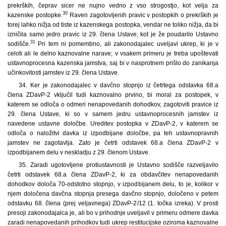
prekrških, čeprav sicer ne nujno vedno z vso strogostjo, kot velja za
30
kazenske postopke.
Raven zagotovljenih pravic v postopkih o prekrških je
torej lahko nižja od tiste iz kazenskega postopka, vendar ne toliko nižja, da bi
izničila samo jedro pravic iz 29. člena Ustave, kot je že poudarilo Ustavno
31
sodišče.
Pri tem ni pomembno, ali zakonodajalec uveljavi ukrep, ki je v
celoti ali le delno kaznovalne narave; v vsakem primeru je treba upoštevati
ustavnoprocesna kazenska jamstva, saj bi v nasprotnem prišlo do zanikanja
učinkovitosti jamstev iz 29. člena Ustave.
34. Ker je zakonodajalec v davčno stopnjo iz četrtega odstavka 68.a
člena ZDavP-2 vključil tudi kaznovalno prvino, bi moral za postopek, v
katerem se odloča o odmeri nenapovedanih dohodkov, zagotoviti pravice iz
29. člena Ustave, ki so v samem jedru ustavnoprocesnih jamstev iz
navedene ustavne določbe. Ureditev postopka v ZDavP-2, v katerem se
odloča o naložitvi davka iz izpodbijane določbe, pa teh ustavnopravnih
jamstev ne zagotavlja. Zato je četrti odstavek 68.a člena ZDavP-2 v
izpodbijanem delu v neskladju z 29. členom Ustave.
35. Zaradi ugotovljene protiustavnosti je Ustavno sodišče razveljavilo
četrti odstavek 68.a člena ZDavP-2, ki za obdavčitev nenapovedanih
dohodkov določa 70-odstotno stopnjo, v izpodbijanem delu, to je, kolikor v
njem določena davčna stopnja presega davčno stopnjo, določeno v petem
odstavku 68. člena (prej veljavnega) ZDavP-2/12 (1. točka izreka). V prosti
presoji zakonodajalca je, ali bo v prihodnje uveljavil v primeru odmere davka
zaradi nenapovedanih prihodkov tudi ukrep restitucijske oziroma kaznovalne