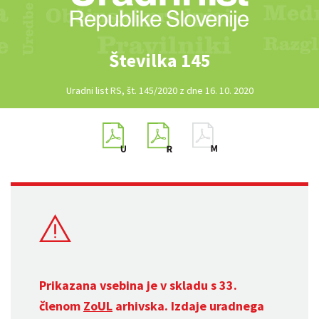
Številka 145
Uradni list RS, št. 145/2020 z dne 16. 10. 2020
Prikazana vsebina je v skladu s 33.
členom
ZoUL
arhivska. Izdaje uradnega