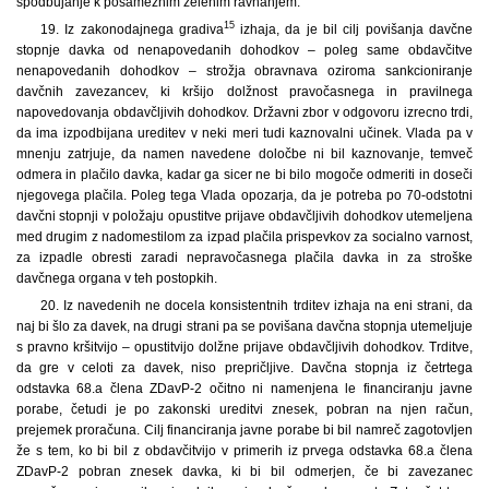
spodbujanje k posameznim želenim ravnanjem.
15
19. Iz zakonodajnega gradiva
izhaja, da je bil cilj povišanja davčne
stopnje davka od nenapovedanih dohodkov – poleg same obdavčitve
nenapovedanih dohodkov – strožja obravnava oziroma sankcioniranje
davčnih zavezancev, ki kršijo dolžnost pravočasnega in pravilnega
napovedovanja obdavčljivih dohodkov. Državni zbor v odgovoru izrecno trdi,
da ima izpodbijana ureditev v neki meri tudi kaznovalni učinek. Vlada pa v
mnenju zatrjuje, da namen navedene določbe ni bil kaznovanje, temveč
odmera in plačilo davka, kadar ga sicer ne bi bilo mogoče odmeriti in doseči
njegovega plačila. Poleg tega Vlada opozarja, da je potreba po 70-odstotni
davčni stopnji v položaju opustitve prijave obdavčljivih dohodkov utemeljena
med drugim z nadomestilom za izpad plačila prispevkov za socialno varnost,
za izpadle obresti zaradi nepravočasnega plačila davka in za stroške
davčnega organa v teh postopkih.
20. Iz navedenih ne docela konsistentnih trditev izhaja na eni strani, da
naj bi šlo za davek, na drugi strani pa se povišana davčna stopnja utemeljuje
s pravno kršitvijo – opustitvijo dolžne prijave obdavčljivih dohodkov. Trditve,
da gre v celoti za davek, niso prepričljive. Davčna stopnja iz četrtega
odstavka 68.a člena ZDavP-2 očitno ni namenjena le financiranju javne
porabe, četudi je po zakonski ureditvi znesek, pobran na njen račun,
prejemek proračuna. Cilj financiranja javne porabe bi bil namreč zagotovljen
že s tem, ko bi bil z obdavčitvijo v primerih iz prvega odstavka 68.a člena
ZDavP-2 pobran znesek davka, ki bi bil odmerjen, če bi zavezanec