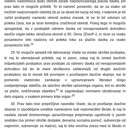
vsebini nadomešča (tudi) obresti zaradi nepravočasnega plačila davka, jim
prav tako ni mogoče pritrditi. To bi namreč pomenilo, da se za vsako od
možnih nadzorovanih obdobij (to je za deset let nazaj od leta, v katerem je bil
začet postopek) namesto obresti pobira znesek, ki ne bi bil odvisen od
poteka časa, kar je sicer temeljna značilnost obresti. Poleg tega ni mogoče
spregledati, da v postopkih odmere davka od nenapovedanih dohodkov
davčni organ lahko obračuna obresti iz 95. člena ZDavP-2, in sicer za vsako
posamezno leto nadzora od poteka roka za plačilo davka za vsako
24
posamezno leto.
29. Ni mogoče sprejeti niti sklicevanja Vlade na visoke stroške postopka,
ki naj bi utemeljevali pribitek, saj ni jasno, zakaj naj bi izmed davčnih
inšpekcijskih postopkov prav postopki za odmero davka od nenapovedanih
dohodkov bili do te mere stroškovno zahtevnejši od drugih davčnih
postopkov, da bi morali biti povrnjeni s povišanjem davčne stopnje, kar bi
pomenilo vsebinsko zanikanje v upravnopravni literaturi dolgo
uveljavljenega stališča, da splošne stroške upravnega organa, kot so stroški
25
za plače, vzdrževanje objektov,
ki zagotavljajo normalno obratovanje in
26
delo organa, v vsakem primeru krije organ.
30. Prav tako niso prepričljive navedbe Vlade, da je povišanje davčne
stopnje iz izpodbijane ureditve namenjeno tudi nadomestitvi škode, ki naj bi
nastala zaradi domnevnega upravičenega prejemanja ugodnosti iz javnih
sredstev (na primer otroški dodatek, denarna socialna pomoč, subvencije od
najemnin, subvencije za malice), saj bi bila vzročna zveza med to škodo in