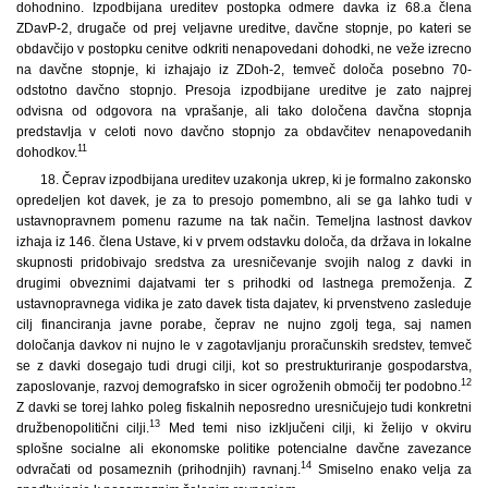
dohodnino. Izpodbijana ureditev postopka odmere davka iz 68.a člena
ZDavP-2, drugače od prej veljavne ureditve, davčne stopnje, po kateri se
obdavčijo v postopku cenitve odkriti nenapovedani dohodki, ne veže izrecno
na davčne stopnje, ki izhajajo iz ZDoh-2, temveč določa posebno 70-
odstotno davčno stopnjo. Presoja izpodbijane ureditve je zato najprej
odvisna od odgovora na vprašanje, ali tako določena davčna stopnja
predstavlja v celoti novo davčno stopnjo za obdavčitev nenapovedanih
11
dohodkov.
18. Čeprav izpodbijana ureditev uzakonja ukrep, ki je formalno zakonsko
opredeljen kot davek, je za to presojo pomembno, ali se ga lahko tudi v
ustavnopravnem pomenu razume na tak način. Temeljna lastnost davkov
izhaja iz 146. člena Ustave, ki v prvem odstavku določa, da država in lokalne
skupnosti pridobivajo sredstva za uresničevanje svojih nalog z davki in
drugimi obveznimi dajatvami ter s prihodki od lastnega premoženja. Z
ustavnopravnega vidika je zato davek tista dajatev, ki prvenstveno zasleduje
cilj financiranja javne porabe, čeprav ne nujno zgolj tega, saj namen
določanja davkov ni nujno le v zagotavljanju proračunskih sredstev, temveč
se z davki dosegajo tudi drugi cilji, kot so prestrukturiranje gospodarstva,
12
zaposlovanje, razvoj demografsko in sicer ogroženih območij ter podobno.
Z davki se torej lahko poleg fiskalnih neposredno uresničujejo tudi konkretni
13
družbenopolitični cilji.
Med temi niso izključeni cilji, ki želijo v okviru
splošne socialne ali ekonomske politike potencialne davčne zavezance
14
odvračati od posameznih (prihodnjih) ravnanj.
Smiselno enako velja za