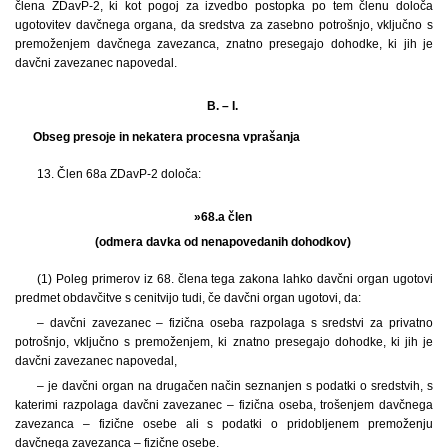
člena ZDavP-2, ki kot pogoj za izvedbo postopka po tem členu določa
ugotovitev davčnega organa, da sredstva za zasebno potrošnjo, vključno s
premoženjem davčnega zavezanca, znatno presegajo dohodke, ki jih je
davčni zavezanec napovedal.
B. – I.
Obseg presoje in nekatera procesna vprašanja
13.
Člen 68a ZDavP-2 določa:
»68.a člen
(odmera davka od nenapovedanih dohodkov)
(1)
Poleg primerov iz 68. člena tega zakona lahko davčni organ ugotovi
predmet obdavčitve s cenitvijo tudi, če davčni organ ugotovi, da:
– davčni zavezanec – fizična oseba razpolaga s sredstvi za privatno
potrošnjo, vključno s premoženjem, ki znatno presegajo dohodke, ki jih je
davčni zavezanec napovedal,
– je davčni organ na drugačen način seznanjen s podatki o sredstvih, s
katerimi razpolaga davčni zavezanec – fizična oseba, trošenjem davčnega
zavezanca – fizične osebe ali s podatki o pridobljenem premoženju
davčnega zavezanca – fizične osebe.