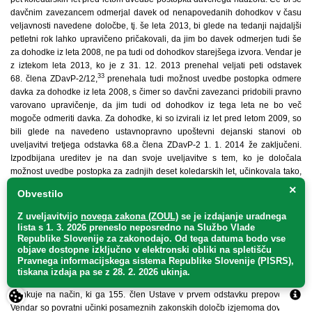
davčnim zavezancem odmerjal davek od nenapovedanih dohodkov v času
veljavnosti navedene določbe, tj. še leta 2013, bi glede na tedanji najdaljši
petletni rok lahko upravičeno pričakovali, da jim bo davek odmerjen tudi še
za dohodke iz leta 2008, ne pa tudi od dohodkov starejšega izvora. Vendar je
z iztekom leta 2013, ko je z 31. 12. 2013 prenehal veljati peti odstavek
33
68. člena ZDavP-2/12,
prenehala tudi možnost uvedbe postopka odmere
davka za dohodke iz leta 2008, s čimer so davčni zavezanci pridobili pravno
varovano upravičenje, da jim tudi od dohodkov iz tega leta ne bo več
mogoče odmeriti davka. Za dohodke, ki so izvirali iz let pred letom 2009, so
bili glede na navedeno ustavnopravno upoštevni dejanski stanovi ob
uveljavitvi tretjega odstavka 68.a člena ZDavP-2 1. 1. 2014 že zaključeni.
Izpodbijana ureditev je na dan svoje uveljavitve s tem, ko je določala
možnost uvedbe postopka za zadnjih deset koledarskih let, učinkovala tako,
da so bili v postopku lahko zajeti dohodki vse do 1. 1. 2004, kot trdi
×
Obvestilo
predlagatelj. Uveljavila je torej obdavčitev tudi za dohodke od koledarskih let
2004 do (vključno) 2008, kljub temu, da so davčni zavezanci glede slednjih
Z uveljavitvijo
novega zakona (ZOUL)
se je
izdajanje uradnega
že pridobili pravno varovano upravičenje zoper obdavčitev. Zato je v tem
lista s 1. 3. 2026 preneslo
neposredno
na Službo Vlade
delu tretji odstavek 68.a člena ZDavP-2 povratno učinkujoče posegel v že
Republike Slovenije za zakonodajo
. Od tega datuma bodo vse
objave dostopne izključno v elektronski obliki na spletišču
zaključene pravne položaje prizadetih davčnih zavezancev.
Pravnega informacijskega sistema Republike Slovenije (PISRS),
40. Glede na navedeno tretji odstavek 68.a člena ZDavP-2, kolikor
tiskana izdaja pa se z 28. 2. 2026 ukinja.
omogoča obdavčitev dohodkov, pridobljenih pred 1. 1. 2009, povratno
učinkuje na način, ki ga 155. člen Ustave v prvem odstavku prepoveduje.
Vendar so povratni učinki posameznih zakonskih določb izjemoma dovoljeni