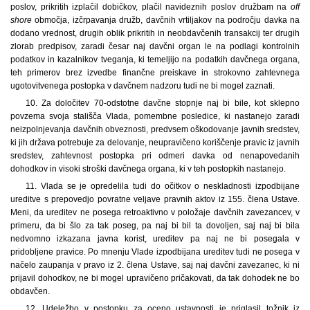
poslov, prikritih izplačil dobičkov, plačil navideznih poslov družbam na
off
shore
območja, izčrpavanja družb, davčnih vrtiljakov na področju davka na
dodano vrednost, drugih oblik prikritih in neobdavčenih transakcij ter drugih
zlorab predpisov, zaradi česar naj davčni organ le na podlagi kontrolnih
podatkov in kazalnikov tveganja, ki temeljijo na podatkih davčnega organa,
teh primerov brez izvedbe finančne preiskave in strokovno zahtevnega
ugotovitvenega postopka v davčnem nadzoru tudi ne bi mogel zaznati.
10. Za določitev 70-odstotne davčne stopnje naj bi bile, kot sklepno
povzema svoja stališča Vlada, pomembne posledice, ki nastanejo zaradi
neizpolnjevanja davčnih obveznosti, predvsem oškodovanje javnih sredstev,
ki jih država potrebuje za delovanje, neupravičeno koriščenje pravic iz javnih
sredstev, zahtevnost postopka pri odmeri davka od nenapovedanih
dohodkov in visoki stroški davčnega organa, ki v teh postopkih nastanejo.
11. Vlada se je opredelila tudi do očitkov o neskladnosti izpodbijane
ureditve s prepovedjo povratne veljave pravnih aktov iz 155. člena Ustave.
Meni, da ureditev ne posega retroaktivno v položaje davčnih zavezancev, v
primeru, da bi šlo za tak poseg, pa naj bi bil ta dovoljen, saj naj bi bila
nedvomno izkazana javna korist, ureditev pa naj ne bi posegala v
pridobljene pravice. Po mnenju Vlade izpodbijana ureditev tudi ne posega v
načelo zaupanja v pravo iz 2. člena Ustave, saj naj davčni zavezanec, ki ni
prijavil dohodkov, ne bi mogel upravičeno pričakovati, da tak dohodek ne bo
obdavčen.
12. Udeležbo v postopku za oceno ustavnosti je priglasil tožnik iz