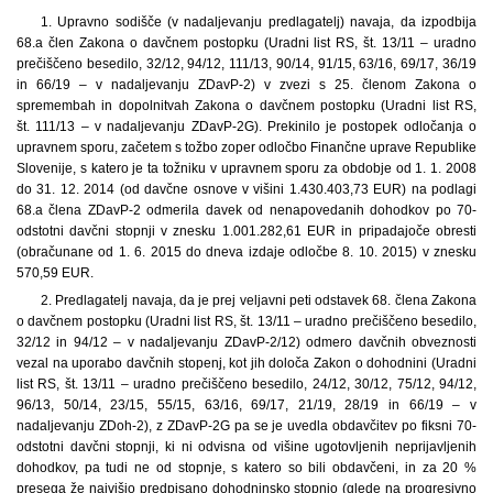
1.
Upravno sodišče (v nadaljevanju predlagatelj) navaja, da izpodbija
68.a člen Zakona o davčnem postopku (Uradni list RS, št. 13/11 – uradno
prečiščeno besedilo, 32/12, 94/12, 111/13, 90/14, 91/15, 63/16, 69/17, 36/19
in 66/19 – v nadaljevanju ZDavP-2) v zvezi s 25. členom Zakona o
spremembah in dopolnitvah Zakona o davčnem postopku (Uradni list RS,
št. 111/13 – v nadaljevanju ZDavP-2G). Prekinilo je postopek odločanja o
upravnem sporu, začetem s tožbo zoper odločbo Finančne uprave Republike
Slovenije, s katero je ta tožniku v upravnem sporu za obdobje od 1. 1. 2008
do 31. 12. 2014 (od davčne osnove v višini 1.430.403,73 EUR) na podlagi
68.a člena ZDavP-2 odmerila davek od nenapovedanih dohodkov po 70-
odstotni davčni stopnji v znesku 1.001.282,61 EUR in pripadajoče obresti
(obračunane od 1. 6. 2015 do dneva izdaje odločbe 8. 10. 2015) v znesku
570,59 EUR.
2. Predlagatelj navaja, da je prej veljavni peti odstavek 68. člena Zakona
o davčnem postopku (Uradni list RS, št. 13/11 – uradno prečiščeno besedilo,
32/12 in 94/12 – v nadaljevanju ZDavP-2/12) odmero davčnih obveznosti
vezal na uporabo davčnih stopenj, kot jih določa Zakon o dohodnini (Uradni
list RS, št. 13/11 – uradno prečiščeno besedilo, 24/12, 30/12, 75/12, 94/12,
96/13, 50/14, 23/15, 55/15, 63/16, 69/17, 21/19, 28/19 in 66/19 – v
nadaljevanju ZDoh-2), z ZDavP-2G pa se je uvedla obdavčitev po fiksni 70-
odstotni davčni stopnji, ki ni odvisna od višine ugotovljenih neprijavljenih
dohodkov, pa tudi ne od stopnje, s katero so bili obdavčeni, in za 20 %
presega že najvišjo predpisano dohodninsko stopnjo (glede na progresivno