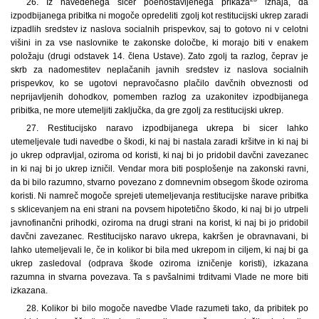
26. Iz navedenega sicer poenostavljenega prikaza
izhaja, da
izpodbijanega pribitka ni mogoče opredeliti zgolj kot restitucijski ukrep zaradi
izpadlih sredstev iz naslova socialnih prispevkov, saj to gotovo ni v celotni
višini in za vse naslovnike te zakonske določbe, ki morajo biti v enakem
položaju (drugi odstavek 14. člena Ustave). Zato zgolj ta razlog, čeprav je
skrb za nadomestitev neplačanih javnih sredstev iz naslova socialnih
prispevkov, ko se ugotovi nepravočasno plačilo davčnih obveznosti od
neprijavljenih dohodkov, pomemben razlog za uzakonitev izpodbijanega
pribitka, ne more utemeljiti zaključka, da gre zgolj za restitucijski ukrep.
27. Restitucijsko naravo izpodbijanega ukrepa bi sicer lahko
utemeljevale tudi navedbe o škodi, ki naj bi nastala zaradi kršitve in ki naj bi
jo ukrep odpravljal, oziroma od koristi, ki naj bi jo pridobil davčni zavezanec
in ki naj bi jo ukrep izničil. Vendar mora biti posplošenje na zakonski ravni,
da bi bilo razumno, stvarno povezano z domnevnim obsegom škode oziroma
koristi. Ni namreč mogoče sprejeti utemeljevanja restitucijske narave pribitka
s sklicevanjem na eni strani na povsem hipotetično škodo, ki naj bi jo utrpeli
javnofinančni prihodki, oziroma na drugi strani na korist, ki naj bi jo pridobil
davčni zavezanec. Restitucijsko naravo ukrepa, kakršen je obravnavani, bi
lahko utemeljevali le, če in kolikor bi bila med ukrepom in ciljem, ki naj bi ga
ukrep zasledoval (odprava škode oziroma izničenje koristi), izkazana
razumna in stvarna povezava. Ta s pavšalnimi trditvami Vlade ne more biti
izkazana.
28. Kolikor bi bilo mogoče navedbe Vlade razumeti tako, da pribitek po