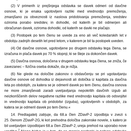
(2) V primerih iz prejšnjega odstavka se davek odmeri od davčne
osnove, ki je enaka ugotovljeni razliki med vrednostjo premoženja,
zmanjšano za obveznosti iz naslova pridobivanja premoženja, sredstev
oziroma porabo sredstev, in dohodki, od katerih je bil odmerjen ali
obračunan davek, oziroma dohodki, od katerih se davki ne plačajo.
(3) Postopek po tem členu se uvede za eno ali več koledarskih let v
obdobju zadnjih desetih let pred letom, v katerem je bil ta postopek uveden.
(4) Od davčne osnove, ugotovljene po drugem odstavku tega člena, se
izračuna in plača davek po 70 % stopnji, ki se šteje za dokončen davek.
(5) Davčna osnova, določena v drugem odstavku tega člena, se zniža, če
zavezanec – fizična oseba dokaže, da je nižja.
(6) Ne glede na določbe zakonov o obdavčenju se pri ugotavljanju
davčne osnove od dohodka iz dejavnosti ali dobička iz kapitala za davčna
leta po obdobjih, za katera se je odmeril davek po tem členu, davčna osnova
ne more zmanjševati zaradi uveljavljanja nepokritih davčnih izgub ali
neizkoriščenih delov negativne razlike med vrednostjo kapitala ob odsvojitvi
in vrednostjo kapitala ob pridobitvi (izguba), ugotovljenih v obdobjih, za
katera se je odmeril davek po tem členu.«
14. Predlagatelj zatrjuje, da 68.a člen ZDavP-2 izpodbija v zvezi s
25. členom ZDavP-2G, ki kot prehodna določba zakonske novele, s katero je
bil uveljavljen izpodbijani 68.a člen ZDavP-2, ureja prehod na uporabo nove
7