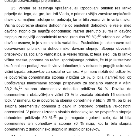
dosegli upravičenega prejemnika.
25.
Vendar se zastavlja vprašanje, ali izpodbijani pribitek res lahko
pripelje do tega, da gre, kot trdi Vlada, v primeru višjih zneskov neplačanih
davkov za majhne odstope od položaja, ko bi bila znana vir in vrsta davka.
Višina povprečne stopnje dohodnine od enoletnih dohodkov je vselej med
davčno stopnjo za najnižji dohodninski razred (trenutno 16 %) in davčno
20
stopnjo za najvišji dohodninski razred (trenutno 50 %),
odvisno od višine
davčne osnove, in je v tem smislu variabilna. Posledično je take narave tudi
obravnavani pribitek na dohodninsko davčno stopnjo. Stopnja obveznih
prispevkov za socialno varnost pa je vselej fiksna. Iz tega sledi, da bi lahko
višina zneska, pobrana na račun izpodbijanega pribitka, če bi jo ilustrativno
izračunali na podlagi znanih virov dohodkov, le v nekaterih pogojih ustrezala
višini izpada prispevkov za socialno varnost. V primeru nizkih dohodkov, ko
je povprečna dohodninska stopnja v bližini 16 %, bi bila namreč tudi ob
upoštevanju maksimalne stopnje prispevkov za socialno varnost v višini
21
38,2 %,
skupna obremenitev dohodka približno 54 %. Razlika do
obremenitve z obdavčitvijo v višini 70 % bi znašala občutnih 16 odstotnih
točk. V primeru, ko je povprečna stopnja dohodnine v bližini 30 %, pa bi se
skupna obremenitev dohodka z davki in prispevki približala 70-odstotni
obremenitvi. V primeru izredno visokih dohodkov, ko se povprečna stopnja
22
dohodnine približuje 50 %,
pa je mogoče ugotoviti celo, da bi bila
obremenitev teh dohodkov s stopnjo 70 % nižja, kot bi bila skupna
obremenitev z dohodninsko stopnjo in stopnjo prispevkov.
23