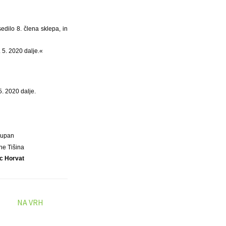
edilo 8. člena sklepa, in
 5. 2020 dalje.«
5. 2020 dalje.
Župan
ne Tišina
c Horvat
NA VRH