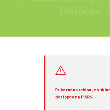
Prikazana vsebina je v skla
dostopne na
PISRS
.