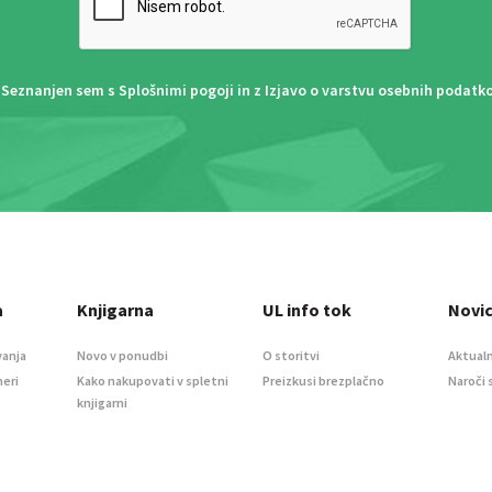
Seznanjen sem s
Splošnimi pogoji
in z
Izjavo o varstvu osebnih podatk
a
Knjigarna
UL info tok
Novi
vanja
Novo v ponudbi
O storitvi
Aktualn
meri
Kako nakupovati v spletni
Preizkusi brezplačno
Naroči 
knjigarni