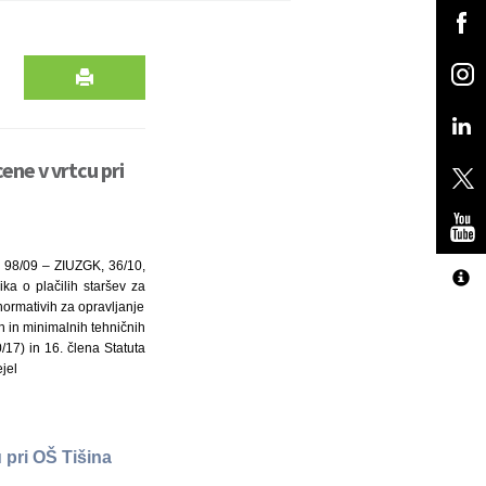
ne v vrtcu pri
8, 98/09 – ZIUZGK, 36/10,
a o plačilih staršev za
 normativih za opravljanje
ih in minimalnih tehničnih
/17) in 16. člena Statuta
jel
 pri OŠ Tišina