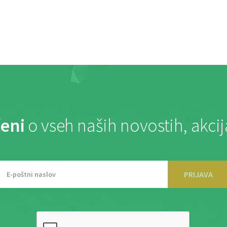
eni
o vseh naših novostih, akci
PRIJAVA