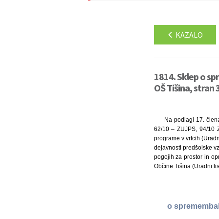
KAZALO
1814. Sklep o sp
OŠ Tišina, stran 
Na podlagi 17. člena
62/10 – ZUJPS, 94/10 Z
programe v vrtcih (Uradni
dejavnosti predšolske vzg
pogojih za prostor in op
Občine Tišina (Uradni lis
o spremembah 