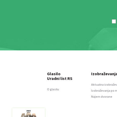
Glasilo
Izobraževanj
Uradni list RS
Aktualna izobraže
O glasilu
Izobraževanja po 
Najem dvorane