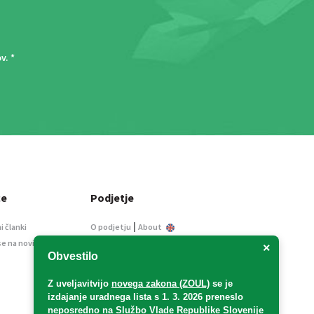
ov
. *
ce
Podjetje
|
i članki
O podjetju
About
se na novice
Kontakt
×
Obvestilo
Informacije javnega
značaja
Z uveljavitvijo
novega zakona (ZOUL)
se je
Oglaševanje
izdajanje uradnega lista s 1. 3. 2026 preneslo
Splošni pogoji
neposredno
na Službo Vlade Republike Slovenije