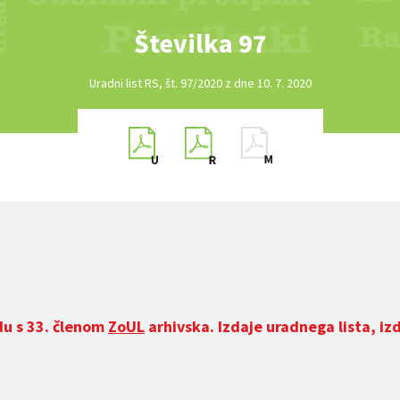
Številka 97
Uradni list RS, št. 97/2020 z dne 10. 7. 2020
du s 33. členom
ZoUL
arhivska. Izdaje uradnega lista, iz