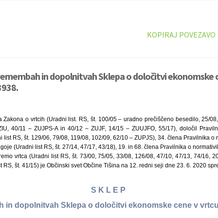
KOPIRAJ POVEZAVO
remembah in dopolnitvah Sklepa o določitvi ekonomske ce
3938.
 Zakona o vrtcih (Uradni list. RS, št. 100/05 – uradno prečiščeno besedilo, 25/0
IU, 40/11 – ZUJPS-A in 40/12 – ZUJF, 14/15 – ZUUJFO, 55/17), določil Pravilnik
 list RS, št. 129/06, 79/08, 119/08, 102/09, 62/10 – ZUPJS), 34. člena Pravilnika o
oje (Uradni list RS, št. 27/14, 47/17, 43/18), 19. in 68. člena Pravilnika o normativ
remo vrtca (Uradni list RS, št. 73/00, 75/05, 33/08, 126/08, 47/10, 47/13, 74/16, 20
t RS, št. 41/15) je Občinski svet Občine Tišina na 12. redni seji dne 23. 6. 2020 spre
S K L E P
in dopolnitvah Sklepa o določitvi ekonomske cene v vrtcu