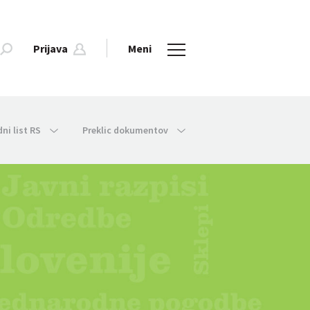
Prijava
Meni
dni list RS
Preklic dokumentov