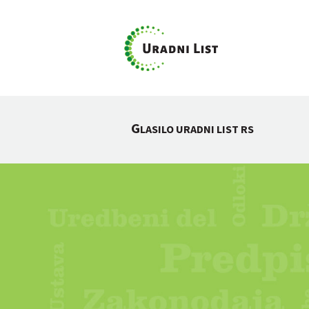
G
LASILO URADNI LIST RS