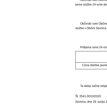
javne službe 24-urne de
Občinski svet Občin
službe v Občini Sevnica.
Potrjena cena 24-ur
Cena storitve javn
Ta sklep začne veljat
Št. 3541-0010/2020
Sevnica, dne 29. junija 