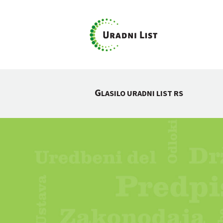
G
LASILO URADNI LIST RS