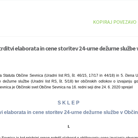
KOPIRAJ POVEZAVO
rditvi elaborata in cene storitev 24-urne dežurne službe 
a Statuta Občine Sevnica (Uradni list RS, št. 46/15, 17/17 in 44/18) in 5. člena 
 dežurne službe (Uradni list RS, št. 5/18) ter občinskih odlokov o izvajanju g
Sevnica je Občinski svet Občine Sevnica na 16. redni seji dne 24. 6. 2020 sprejel
S K L E P
vi elaborata in cene storitev 24-urne dežurne službe v Obči
I.
 Sevnica je kot pristojni organ potrdil elaborat o oblikovanju cene izvajanja obv