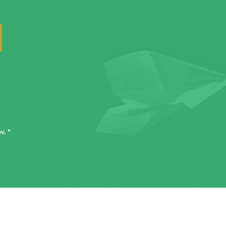
ov
. *