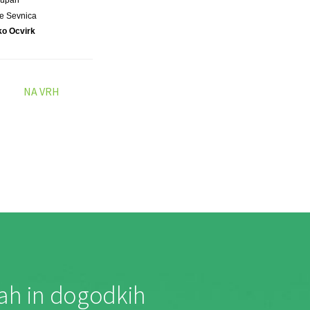
Župan
e Sevnica
ko Ocvirk
NA VRH
jah in dogodkih