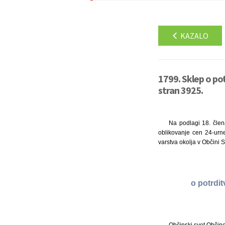
KAZALO
1799. Sklep o pot
stran 3925.
Na podlagi 18. člen
oblikovanje cen 24-urne
varstva okolja v Občini 
o potrdit
Občinski svet Občine