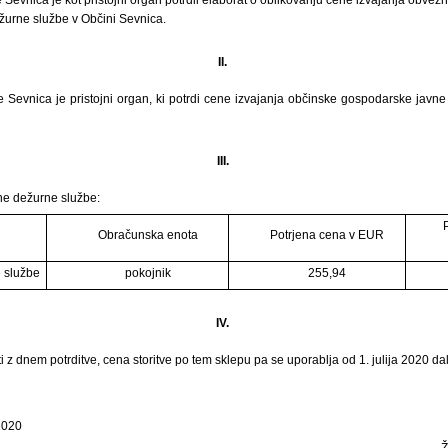
žurne službe v Občini Sevnica.
II.
e Sevnica je pristojni organ, ki potrdi cene izvajanja občinske gospodarske javn
III.
ne dežurne službe:
Obračunska enota
Potrjena cena v EUR
e službe
pokojnik
255,94
IV.
i z dnem potrditve, cena storitve po tem sklepu pa se uporablja od 1. julija 2020 dal
2020