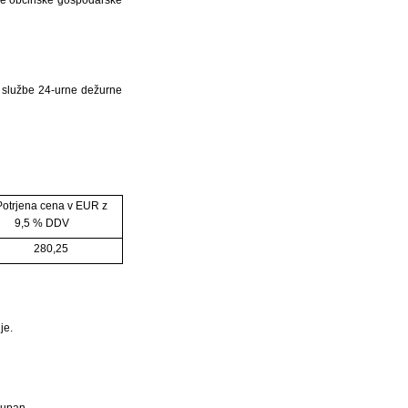
e službe 24-urne dežurne
Potrjena cena v EUR z
9,5 % DDV
280,25
je.