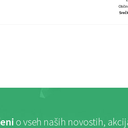
Občin
Sreč
eni
o vseh naših novostih, akci