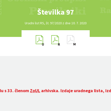
Številka 97
Uradni list RS, št. 97/2020 z dne 10. 7. 2020
du s 33. členom
ZoUL
arhivska. Izdaje uradnega lista, iz