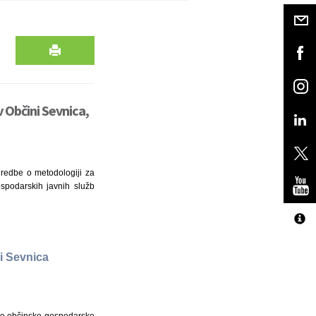
v Občini Sevnica,
Uredbe o metodologiji za
ospodarskih javnih služb
ni Sevnica
ezne občinske gospodarske