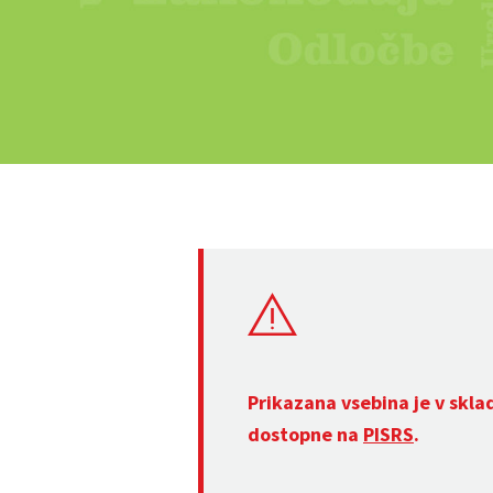
Prikazana vsebina je v skla
dostopne na
PISRS
.