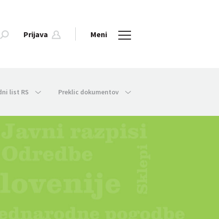
Prijava
Meni
dni list RS
Preklic dokumentov