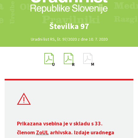
Številka 97
Uradni list RS, št. 97/2020 z dne 10. 7. 2020
Prikazana vsebina je v skladu s 33.
členom
ZoUL
arhivska. Izdaje uradnega