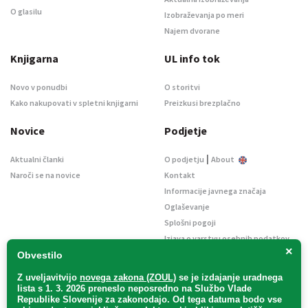
O glasilu
Izobraževanja po meri
Najem dvorane
Knjigarna
UL info tok
Novo v ponudbi
O storitvi
Kako nakupovati v spletni knjigarni
Preizkusi brezplačno
Novice
Podjetje
|
Aktualni članki
O podjetju
About
Naroči se na novice
Kontakt
Informacije javnega značaja
Oglaševanje
Splošni pogoji
Izjava o varstvu osebnih podatkov
×
E-dražbe
Obvestilo
Z uveljavitvijo
novega zakona (ZOUL)
se je
izdajanje uradnega
lista s 1. 3. 2026 preneslo
neposredno
na Službo Vlade
Republike Slovenije za zakonodajo
. Od tega datuma bodo vse