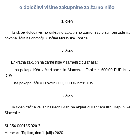
o določitvi višine zakupnine za žarno nišo
1. člen
Ta sklep določa višino enkratne zakupnine žarne niše v žarnem zidu na
pokopališčih na območju Občine Moravske Toplice.
2. člen
Enkratna zakupnina žarne niše v žarnem zidu znaša:
– na pokopališču v Martjancih in Moravskih Toplicah 600,00 EUR brez
DDV,
– na pokopališču v Filovcih 300,00 EUR brez DDV.
3. člen
Ta sklep začne veljati naslednji dan po objavi v Uradnem listu Republike
Slovenije.
Št. 354-00018/2020-7
Moravske Toplice, dne 1. julija 2020