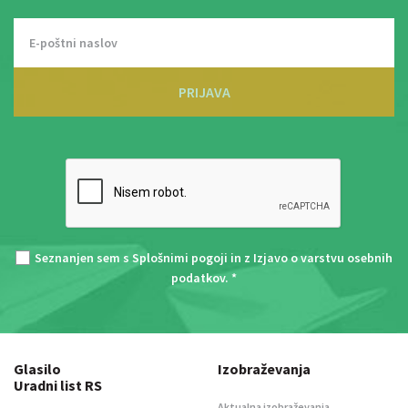
PRIJAVA
Seznanjen sem s
Splošnimi pogoji
in z
Izjavo o varstvu osebnih
podatkov
. *
Glasilo
Izobraževanja
Uradni list RS
Aktualna izobraževanja