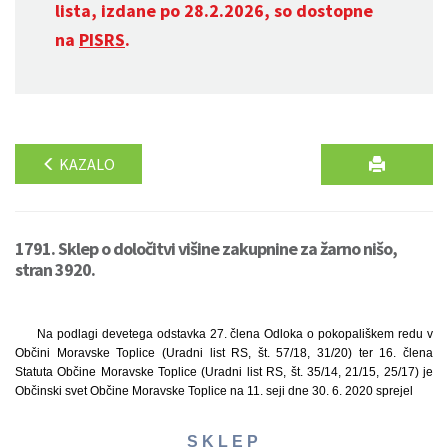
lista, izdane po 28.2.2026, so dostopne
na
PISRS
.
KAZALO
1791. Sklep o določitvi višine zakupnine za žarno nišo,
stran 3920.
Na podlagi devetega odstavka 27. člena Odloka o pokopališkem redu v
Občini Moravske Toplice (Uradni list RS, št. 57/18, 31/20) ter 16. člena
Statuta Občine Moravske Toplice (Uradni list RS, št. 35/14, 21/15, 25/17) je
Občinski svet Občine Moravske Toplice na 11. seji dne 30. 6. 2020 sprejel
S K L E P