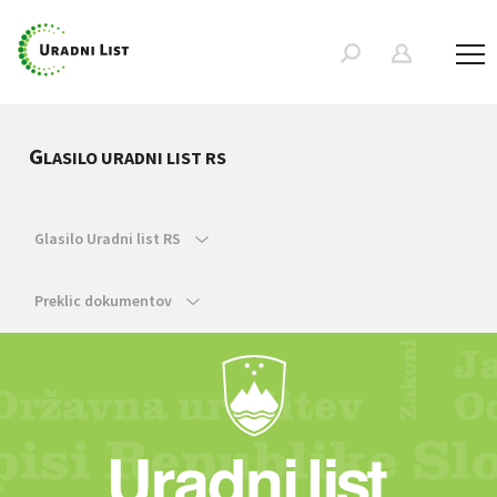
G
LASILO URADNI LIST RS
Glasilo Uradni list RS
Preklic dokumentov