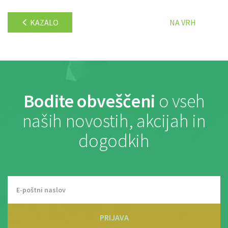
KAZALO
NA VRH
Bodite obveščeni
o vseh
naših novostih, akcijah in
dogodkih
PRIJAVA