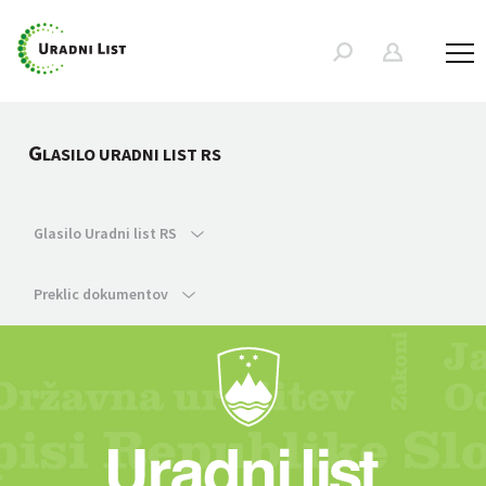
G
LASILO URADNI LIST RS
Glasilo Uradni list RS
Preklic dokumentov