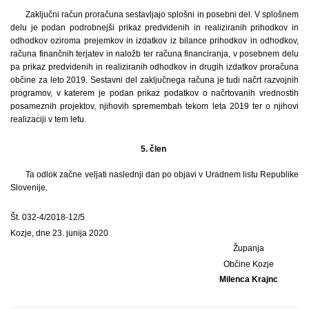
Zaključni račun proračuna sestavljajo splošni in posebni del. V splošnem
delu je podan podrobnejši prikaz predvidenih in realiziranih prihodkov in
odhodkov oziroma prejemkov in izdatkov iz bilance prihodkov in odhodkov,
računa finančnih terjatev in naložb ter računa financiranja, v posebnem delu
pa prikaz predvidenih in realiziranih odhodkov in drugih izdatkov proračuna
občine za leto 2019. Sestavni del zaključnega računa je tudi načrt razvojnih
programov, v katerem je podan prikaz podatkov o načrtovanih vrednostih
posameznih projektov, njihovih spremembah tekom leta 2019 ter o njihovi
realizaciji v tem letu.
5. člen
Ta odlok začne veljati naslednji dan po objavi v Uradnem listu Republike
Slovenije.
Št. 032-4/2018-12/5
Kozje, dne 23. junija 2020
Županja
Občine Kozje
Milenca Krajnc