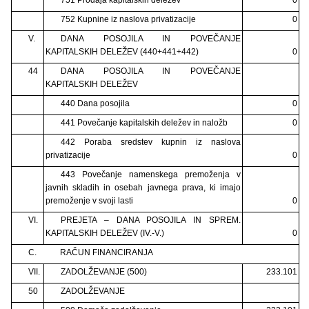
752 Kupnine iz naslova privatizacije
0
V.
DANA POSOJILA IN POVEČANJE
KAPITALSKIH DELEŽEV (440+441+442)
0
44
DANA POSOJILA IN POVEČANJE
KAPITALSKIH DELEŽEV
440 Dana posojila
0
441 Povečanje kapitalskih deležev in naložb
0
442 Poraba sredstev kupnin iz naslova
privatizacije
0
443 Povečanje namenskega premoženja v
javnih skladih in osebah javnega prava, ki imajo
premoženje v svoji lasti
0
VI.
PREJETA – DANA POSOJILA IN SPREM.
KAPITALSKIH DELEŽEV (IV.-V.)
0
C.
RAČUN FINANCIRANJA
VII.
ZADOLŽEVANJE (500)
233.101
50
ZADOLŽEVANJE