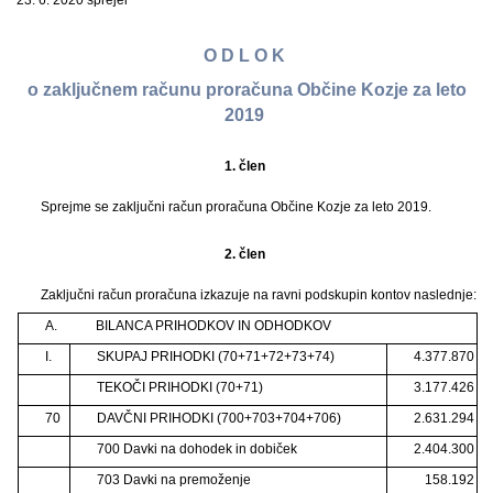
23. 6. 2020 sprejel
O D L O K
o zaključnem računu proračuna Občine Kozje za leto
2019
1. člen
Sprejme se zaključni račun proračuna Občine Kozje za leto 2019.
2. člen
Zaključni račun proračuna izkazuje na ravni podskupin kontov naslednje:
A.
BILANCA PRIHODKOV IN ODHODKOV
I.
SKUPAJ PRIHODKI (70+71+72+73+74)
4.377.870
TEKOČI PRIHODKI (70+71)
3.177.426
70
DAVČNI PRIHODKI (700+703+704+706)
2.631.294
700 Davki na dohodek in dobiček
2.404.300
703 Davki na premoženje
158.192