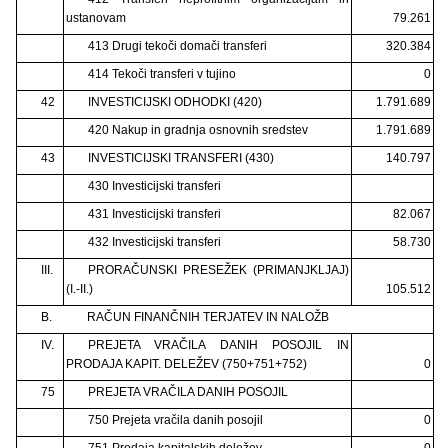
ustanovam
79.261
413 Drugi tekoči domači transferi
320.384
414 Tekoči transferi v tujino
0
42
INVESTICIJSKI ODHODKI (420)
1.791.689
420 Nakup in gradnja osnovnih sredstev
1.791.689
43
INVESTICIJSKI TRANSFERI (430)
140.797
430 Investicijski transferi
431 Investicijski transferi
82.067
432 Investicijski transferi
58.730
III.
PRORAČUNSKI PRESEŽEK (PRIMANJKLJAJ)
(I.-II.)
105.512
B.
RAČUN FINANČNIH TERJATEV IN NALOŽB
IV.
PREJETA VRAČILA DANIH POSOJIL IN
PRODAJA KAPIT. DELEŽEV (750+751+752)
0
75
PREJETA VRAČILA DANIH POSOJIL
750 Prejeta vračila danih posojil
0
751 Prodaja kapitalskih deležev
0