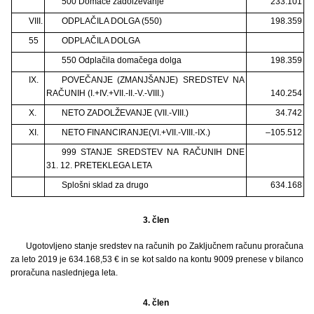
500 Domače zadolževanje
233.101
VIII.
ODPLAČILA DOLGA (550)
198.359
55
ODPLAČILA DOLGA
550 Odplačila domačega dolga
198.359
IX.
POVEČANJE (ZMANJŠANJE) SREDSTEV NA
RAČUNIH (I.+IV.+VII.-II.-V.-VIII.)
140.254
X.
NETO ZADOLŽEVANJE (VII.-VIII.)
34.742
XI.
NETO FINANCIRANJE(VI.+VII.-VIII.-IX.)
–105.512
999 STANJE SREDSTEV NA RAČUNIH DNE
31. 12. PRETEKLEGA LETA
Splošni sklad za drugo
634.168
3. člen
Ugotovljeno stanje sredstev na računih po Zaključnem računu proračuna
za leto 2019 je 634.168,53 € in se kot saldo na kontu 9009 prenese v bilanco
proračuna naslednjega leta.
4. člen