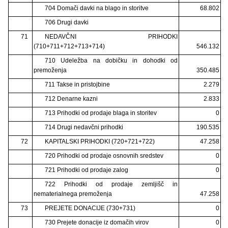
704 Domači davki na blago in storitve
68.802
706 Drugi davki
71
NEDAVČNI PRIHODKI
(710+711+712+713+714)
546.132
710 Udeležba na dobičku in dohodki od
premoženja
350.485
711 Takse in pristojbine
2.279
712 Denarne kazni
2.833
713 Prihodki od prodaje blaga in storitev
0
714 Drugi nedavčni prihodki
190.535
72
KAPITALSKI PRIHODKI (720+721+722)
47.258
720 Prihodki od prodaje osnovnih sredstev
0
721 Prihodki od prodaje zalog
0
722 Prihodki od prodaje zemljišč in
nematerialnega premoženja
47.258
73
PREJETE DONACIJE (730+731)
0
730 Prejete donacije iz domačih virov
0