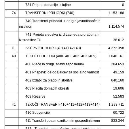
731 Prejete donacije iz tujine
0
74
TRANSFERNI PRIHODKI (740)
1.153.186
740 Transferni prihodki iz drugih javnofinančnih
institucij
1.114.574
741 Prejeta sredstva iz državnega proračuna in
iz sredstev EU
38.612
II.
SKUPAJ ODHODKI (40+41+42+43)
4.272.358
40
TEKOČI ODHODKI (400+401+402+403+409)
1.046.161
400 Plače in drugi izdatki zaposlenim
284.653
401 Prispevki delodajalcev za socialno varnost
49.159
402 Izdatki za blago in storitve
640.160
403 Plačila domačih obresti
19.606
409 Rezerve
52.583
41
TEKOČI TRANSFERI (410+411+412+413+414)
1.293.711
410 Subvencije
60.722
411 Transferi posameznikom in gospodinjstvom
833.344
412 Transferi neprofitnim organizacijam in