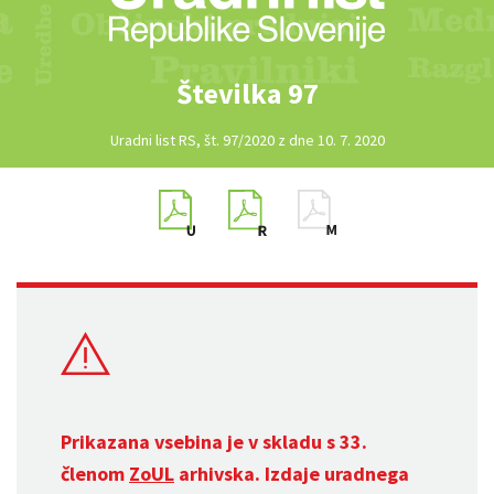
Številka 97
Uradni list RS, št. 97/2020 z dne 10. 7. 2020
Prikazana vsebina je v skladu s 33.
členom
ZoUL
arhivska. Izdaje uradnega