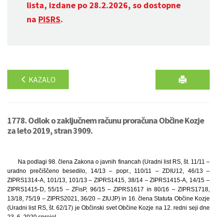
lista, izdane po 28.2.2026, so dostopne
na
PISRS
.
KAZALO
1778. Odlok o zaključnem računu proračuna Občine Kozje
za leto 2019, stran 3909.
Na podlagi 98. člena Zakona o javnih financah (Uradni list RS, št. 11/11 –
uradno prečiščeno besedilo, 14/13 – popr., 110/11 – ZDIU12, 46/13 –
ZIPRS1314-A, 101/13, 101/13 – ZIPRS1415, 38/14 – ZIPRS1415-A, 14/15 –
ZIPRS1415-D, 55/15 – ZFisP, 96/15 – ZIPRS1617 in 80/16 – ZIPRS1718,
13/18, 75/19 – ZIPRS2021, 36/20 – ZIUJP) in 16. člena Statuta Občine Kozje
(Uradni list RS, št. 62/17) je Občinski svet Občine Kozje na 12. redni seji dne