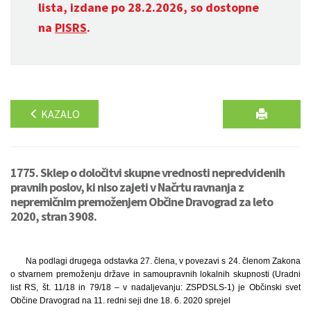
lista, izdane po 28.2.2026, so dostopne
na
PISRS
.
KAZALO
1775. Sklep o določitvi skupne vrednosti nepredvidenih
pravnih poslov, ki niso zajeti v Načrtu ravnanja z
nepremičnim premoženjem Občine Dravograd za leto
2020, stran 3908.
Na podlagi drugega odstavka 27. člena, v povezavi s 24. členom Zakona
o stvarnem premoženju države in samoupravnih lokalnih skupnosti (Uradni
list RS, št. 11/18 in 79/18 – v nadaljevanju: ZSPDSLS-1) je Občinski svet
Občine Dravograd na 11. redni seji dne 18. 6. 2020 sprejel