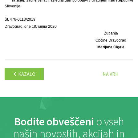
Ta sklep začne veljati naslednji dan po objavi v Uradnem listu Republike
Slovenije.
Št. 478-0113/2019
Dravograd, dne 18. junija 2020
Županja
Občine Dravograd
Marijana Cigala
KAZALO
NA VRH
Bodite obveščeni
o vseh
naših novostih, akcijah in