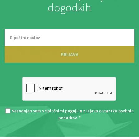
dogodkih
PRIJAVA
Seznanjen sem s
Splošnimi pogoji
in z
Izjavo o varstvu osebnih
podatkov
. *