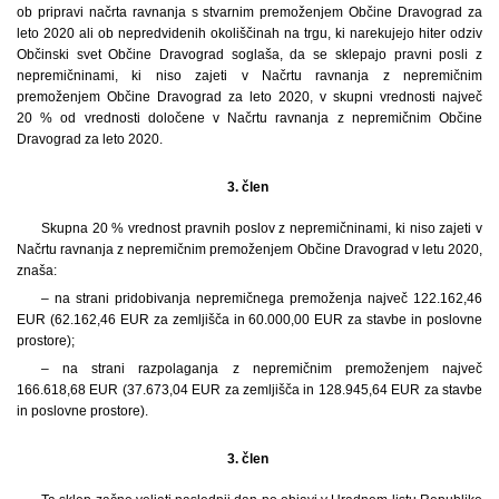
ob pripravi načrta ravnanja s stvarnim premoženjem Občine Dravograd za
leto 2020 ali ob nepredvidenih okoliščinah na trgu, ki narekujejo hiter odziv
Občinski svet Občine Dravograd soglaša, da se sklepajo pravni posli z
nepremičninami, ki niso zajeti v Načrtu ravnanja z nepremičnim
premoženjem Občine Dravograd za leto 2020, v skupni vrednosti največ
20 % od vrednosti določene v Načrtu ravnanja z nepremičnim Občine
Dravograd za leto 2020.
3. člen
Skupna 20 % vrednost pravnih poslov z nepremičninami, ki niso zajeti v
Načrtu ravnanja z nepremičnim premoženjem Občine Dravograd v letu 2020,
znaša:
– na strani pridobivanja nepremičnega premoženja največ 122.162,46
EUR (62.162,46 EUR za zemljišča in 60.000,00 EUR za stavbe in poslovne
prostore);
– na strani razpolaganja z nepremičnim premoženjem največ
166.618,68 EUR (37.673,04 EUR za zemljišča in 128.945,64 EUR za stavbe
in poslovne prostore).
3. člen