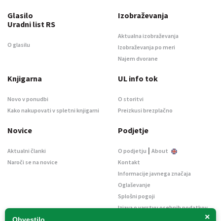
Glasilo
Izobraževanja
Uradni list RS
Aktualna izobraževanja
O glasilu
Izobraževanja po meri
Najem dvorane
Knjigarna
UL info tok
Novo v ponudbi
O storitvi
Kako nakupovati v spletni knjigarni
Preizkusi brezplačno
Novice
Podjetje
|
Aktualni članki
O podjetju
About
Naroči se na novice
Kontakt
Informacije javnega značaja
Oglaševanje
Splošni pogoji
Izjava o varstvu osebnih podatkov
×
E-dražbe
Obvestilo