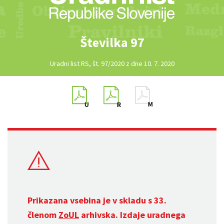
Številka 97
Uradni list RS, št. 97/2020 z dne 10. 7. 2020
Prikazana vsebina je v skladu s 33.
členom
ZoUL
arhivska. Izdaje uradnega