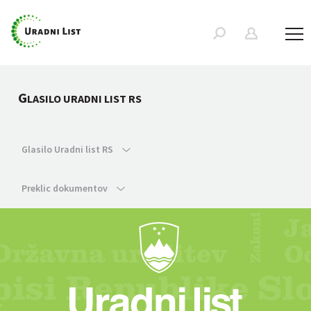
G
LASILO URADNI LIST RS
Glasilo Uradni list RS
Preklic dokumentov