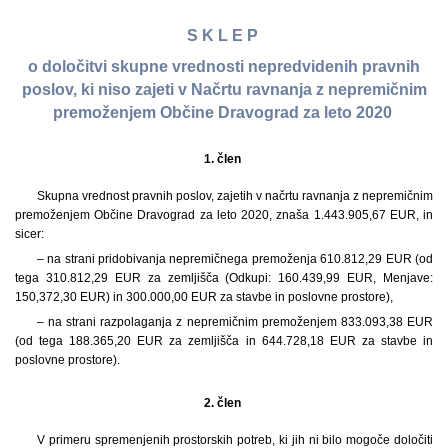
S K L E P
o določitvi skupne vrednosti nepredvidenih pravnih
poslov, ki niso zajeti v Načrtu ravnanja z nepremičnim
premoženjem Občine Dravograd za leto 2020
1. člen
Skupna vrednost pravnih poslov, zajetih v načrtu ravnanja z nepremičnim
premoženjem Občine Dravograd za leto 2020, znaša 1.443.905,67 EUR, in
sicer:
– na strani pridobivanja nepremičnega premoženja 610.812,29 EUR (od
tega 310.812,29 EUR za zemljišča (Odkupi: 160.439,99 EUR, Menjave:
150,372,30 EUR) in 300.000,00 EUR za stavbe in poslovne prostore),
– na strani razpolaganja z nepremičnim premoženjem 833.093,38 EUR
(od tega 188.365,20 EUR za zemljišča in 644.728,18 EUR za stavbe in
poslovne prostore).
2. člen
V primeru spremenjenih prostorskih potreb, ki jih ni bilo mogoče določiti