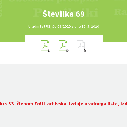
Številka 69
Uradni list RS, št. 69/2020 z dne 15. 5. 2020
du s 33. členom
ZoUL
arhivska. Izdaje uradnega lista, iz