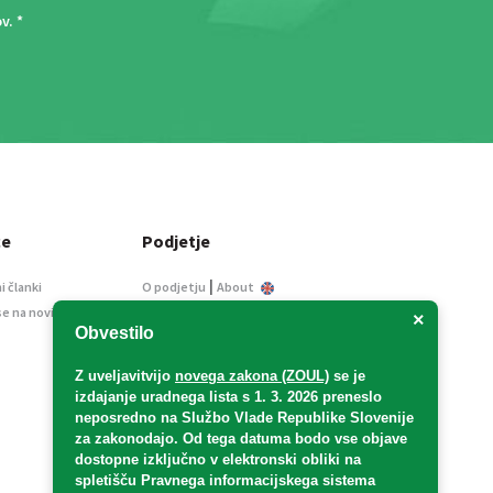
ov
. *
ce
Podjetje
|
i članki
O podjetju
About
se na novice
Kontakt
×
Obvestilo
Informacije javnega
značaja
Z uveljavitvijo
novega zakona (ZOUL)
se je
Oglaševanje
izdajanje uradnega lista s 1. 3. 2026 preneslo
Splošni pogoji
neposredno
na Službo Vlade Republike Slovenije
Izjava o varstvu osebnih
za zakonodajo
. Od tega datuma bodo vse objave
podatkov
dostopne izključno v elektronski obliki na
spletišču Pravnega informacijskega sistema
E-dražbe