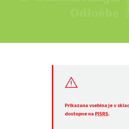
Prikazana vsebina je v skla
dostopne na
PISRS
.