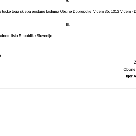
II.
e točke tega sklepa postane lastnina Občine Dobrepolje, Videm 35, 1312 Videm - 
III.
adnem listu Republike Slovenije.
0
Občine
Igor 