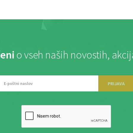
eni
o vseh naših novostih, akci
PRIJAVA