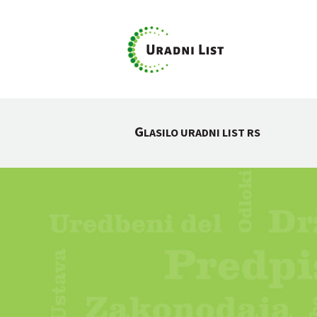
G
LASILO URADNI LIST RS