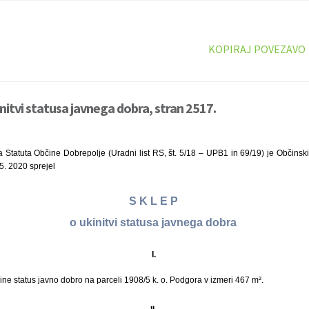
KOPIRAJ POVEZAVO
nitvi statusa javnega dobra, stran 2517.
a Statuta Občine Dobrepolje (Uradni list RS, št. 5/18 – UPB1 in 69/19) je Občinsk
 5. 2020 sprejel
S K L E P
o ukinitvi statusa javnega dobra
I.
ne status javno dobro na parceli 1908/5 k. o. Podgora v izmeri 467 m².