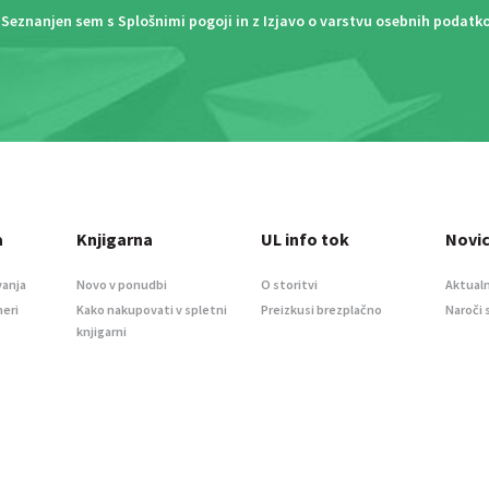
Seznanjen sem s
Splošnimi pogoji
in z
Izjavo o varstvu osebnih podatk
a
Knjigarna
UL info tok
Novi
vanja
Novo v ponudbi
O storitvi
Aktualn
meri
Kako nakupovati v spletni
Preizkusi brezplačno
Naroči 
knjigarni