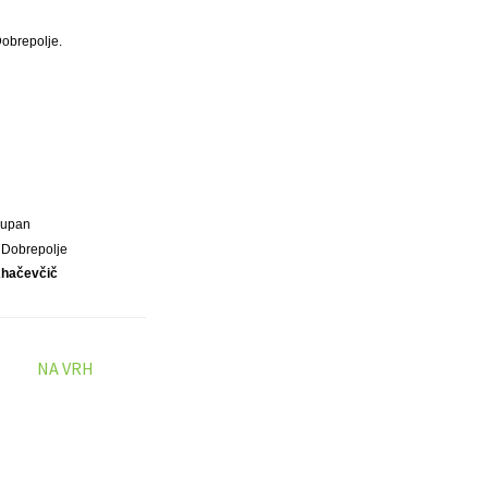
Dobrepolje.
Župan
 Dobrepolje
Ahačevčič
NA VRH