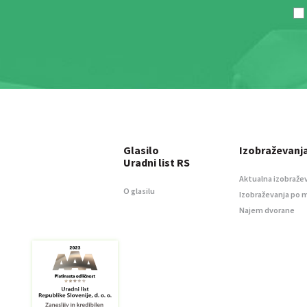
Glasilo
Izobraževanj
Uradni list RS
Aktualna izobraže
O glasilu
Izobraževanja po 
Najem dvorane