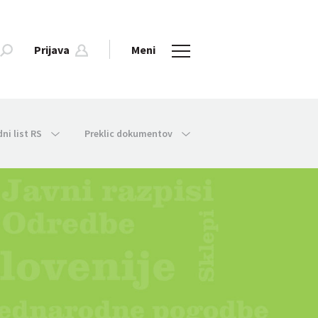
Prijava
Meni
dni list RS
Preklic dokumentov