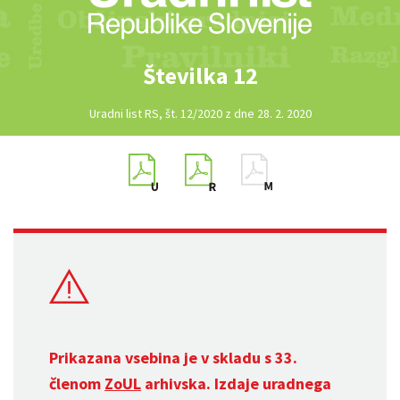
Številka 12
Uradni list RS, št. 12/2020 z dne 28. 2. 2020
Prikazana vsebina je v skladu s 33.
členom
ZoUL
arhivska. Izdaje uradnega