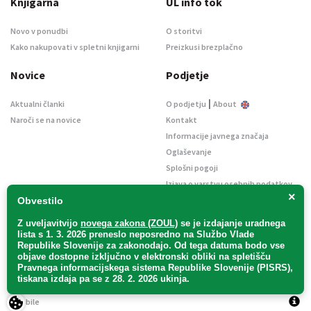
Knjigarna
UL info tok
Novo v ponudbi
O storitvi
Kako nakupovati v spletni knjigarni
Preizkusi brezplačno
Novice
Podjetje
|
Aktualni članki
O podjetju
About
Naroči se na novice
Kontakt
Informacije javnega značaja
Oglaševanje
Splošni pogoji
Izjava o varstvu osebnih podatkov
×
E-dražbe
Obvestilo
Z uveljavitvijo
novega zakona (ZOUL)
se je
izdajanje uradnega
lista s 1. 3. 2026 preneslo
neposredno
na Službo Vlade
Republike Slovenije za zakonodajo
. Od tega datuma bodo vse
objave dostopne izključno v elektronski obliki na spletišču
Pravnega informacijskega sistema Republike Slovenije (PISRS),
Uradni list d. o. o. – v likvidaciji / Vse pravice pridržane.
tiskana izdaja pa se z 28. 2. 2026 ukinja.
Pravna obvestila
/
Piškotki
/ Avtorji:
TriTim spletna agencija
v sodelovanju z
2Mobile