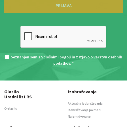
PRIJAVA
Seznanjen sem s
Splošnimi pogoji
in z
Izjavo o varstvu osebnih
podatkov
. *
Glasilo
Izobraževanja
Uradni list RS
Aktualna izobraževanja
O glasilu
Izobraževanja po meri
Najem dvorane