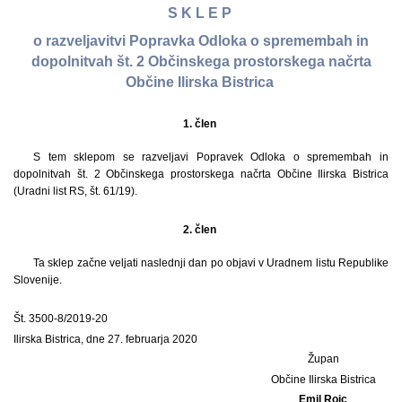
S K L E P
o razveljavitvi Popravka Odloka o spremembah in
dopolnitvah št. 2 Občinskega prostorskega načrta
Občine Ilirska Bistrica
1. člen
S tem sklepom se razveljavi Popravek Odloka o spremembah in
dopolnitvah št. 2 Občinskega prostorskega načrta Občine Ilirska Bistrica
(Uradni list RS, št. 61/19).
2. člen
Ta sklep začne veljati naslednji dan po objavi v Uradnem listu Republike
Slovenije.
Št. 3500-8/2019-20
Ilirska Bistrica, dne 27. februarja 2020
Župan
Občine Ilirska Bistrica
Emil Rojc