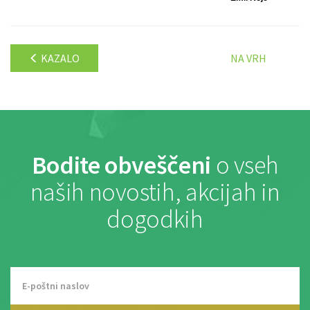
KAZALO
NA VRH
Bodite obveščeni
o vseh
naših novostih, akcijah in
dogodkih