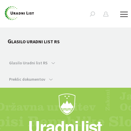
G
LASILO URADNI LIST RS
Glasilo Uradni list RS
Preklic dokumentov