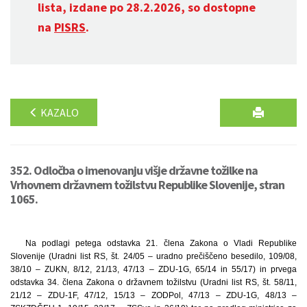
lista, izdane po 28.2.2026, so dostopne
na
PISRS
.
KAZALO
352. Odločba o imenovanju višje državne tožilke na
Vrhovnem državnem tožilstvu Republike Slovenije, stran
1065.
Na podlagi petega odstavka 21. člena Zakona o Vladi Republike
Slovenije (Uradni list RS, št. 24/05 – uradno prečiščeno besedilo, 109/08,
38/10 – ZUKN, 8/12, 21/13, 47/13 – ZDU-1G, 65/14 in 55/17) in prvega
odstavka 34. člena Zakona o državnem tožilstvu (Uradni list RS, št. 58/11,
21/12 – ZDU-1F, 47/12, 15/13 – ZODPol, 47/13 – ZDU-1G, 48/13 –