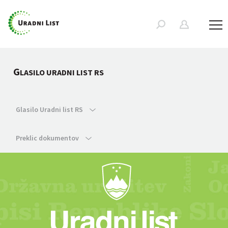
G
LASILO URADNI LIST RS
Glasilo Uradni list RS
Preklic dokumentov