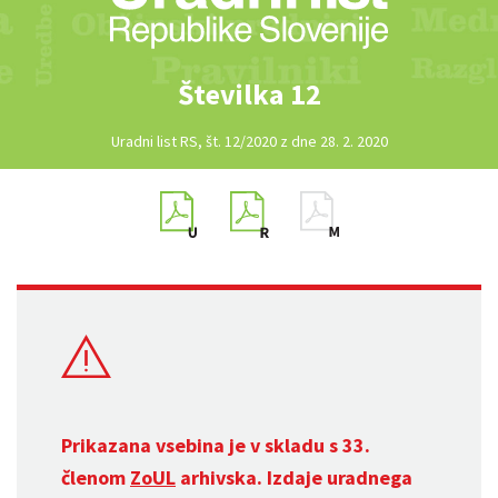
Številka 12
Uradni list RS, št. 12/2020 z dne 28. 2. 2020
Prikazana vsebina je v skladu s 33.
členom
ZoUL
arhivska. Izdaje uradnega