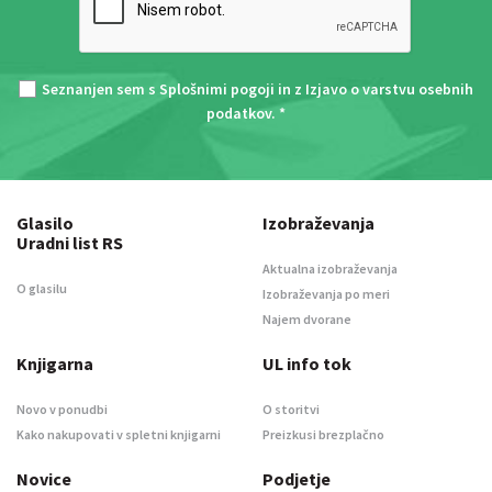
Seznanjen sem s
Splošnimi pogoji
in z
Izjavo o varstvu osebnih
podatkov
. *
Glasilo
Izobraževanja
Uradni list RS
Aktualna izobraževanja
O glasilu
Izobraževanja po meri
Najem dvorane
Knjigarna
UL info tok
Novo v ponudbi
O storitvi
Kako nakupovati v spletni knjigarni
Preizkusi brezplačno
Novice
Podjetje