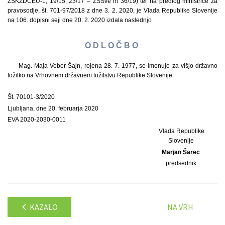
ZSKZDČEU-1, 19/15, 23/17 – ZSSve in 36/19) ter na predlog ministrice za
pravosodje, št. 701-97/2018 z dne 3. 2. 2020, je Vlada Republike Slovenije
na 106. dopisni seji dne 20. 2. 2020 izdala naslednjo
O D L O Č B O
Mag. Maja Veber Šajn, rojena 28. 7. 1977, se imenuje za višjo državno
tožilko na Vrhovnem državnem tožilstvu Republike Slovenije.
Št. 70101-3/2020
Ljubljana, dne 20. februarja 2020
EVA 2020-2030-0011
Vlada Republike
Slovenije
Marjan Šarec
predsednik
KAZALO
NA VRH