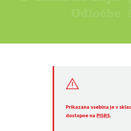
Prikazana vsebina je v skla
dostopne na
PISRS
.