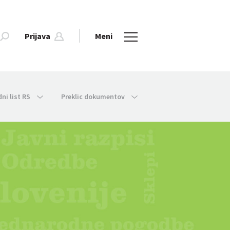
Prijava
Meni
dni list RS
Preklic dokumentov