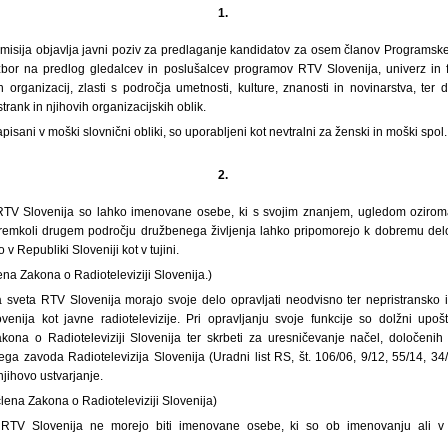
1.
misija objavlja javni poziv za predlaganje kandidatov za osem članov Programsk
zbor na predlog gledalcev in poslušalcev programov RTV Slovenija, univerz in fa
 organizacij, zlasti s področja umetnosti, kulture, znanosti in novinarstva, ter d
strank in njihovih organizacijskih oblik.
apisani v moški slovnični obliki, so uporabljeni kot nevtralni za ženski in moški spol.
2.
RTV Slovenija so lahko imenovane osebe, ki s svojim znanjem, ugledom ozirom
remkoli drugem področju družbenega življenja lahko pripomorejo k dobremu delo
o v Republiki Sloveniji kot v tujini.
lena Zakona o Radioteleviziji Slovenija.)
sveta RTV Slovenija morajo svoje delo opravljati neodvisno ter nepristransko i
enija kot javne radiotelevizije. Pri opravljanju svoje funkcije so dolžni upoš
akona o Radioteleviziji Slovenija ter skrbeti za uresničevanje načel, določen
ega zavoda Radiotelevizija Slovenija (Uradni list RS, št. 106/06, 9/12, 55/14, 34/
jihovo ustvarjanje.
člena Zakona o Radioteleviziji Slovenija)
RTV Slovenija ne morejo biti imenovane osebe, ki so ob imenovanju ali v 