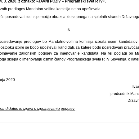
24. 3. 2020, z oznako: »JAVNI POZIV – Programski svet RTV«.
znih predlogov Mandatno-volilna komisija ne bo upoštevala.
če posredovati tudi s pomočjo obrazca, dostopnega na spletnih straneh Državneg
6.
posredovanje predlogov bo Mandatno-volilna komisija izbrala osem kandidato
ostopku izbire se bodo upoštevali kandidati, za katere bodo posredovani pravočasn
polnjevanje zakonskih pogojev za imenovanje kandidata. Na tej podlagi bo Ma
dloga sklepa o imenovanju osmih članov Programskega sveta RTV Slovenija, o kater
arja 2020
Iva
predsednik Mand
Držav
kandidaturi in izjava o izpolnjevanju pogojev