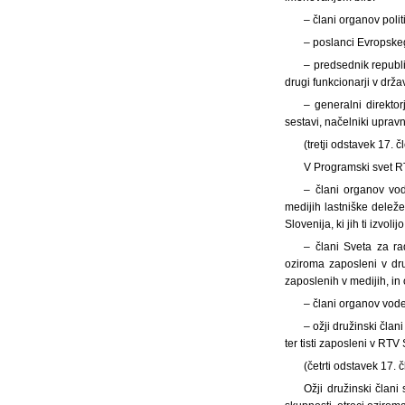
– člani organov polit
– poslanci Evropskeg
– predsednik republik
drugi funkcionarji v drža
– generalni direktorj
sestavi, načelniki upravn
(tretji odstavek 17. 
V Programski svet RT
– člani organov vod
medijih lastniške delež
Slovenija, ki jih ti izvoli
– člani Sveta za ra
oziroma zaposleni v dru
zaposlenih v medijih, in
– člani organov vode
– ožji družinski član
ter tisti zaposleni v RTV 
(četrti odstavek 17. 
Ožji družinski člani