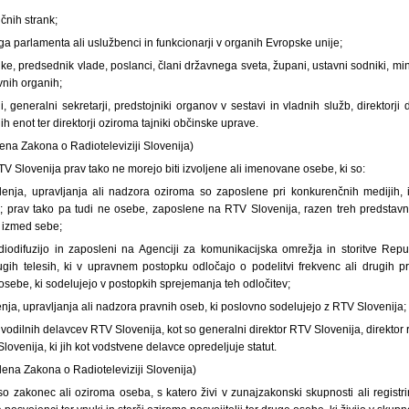
ičnih strank;
a parlamenta ali uslužbenci in funkcionarji v organih Evropske unije;
e, predsednik vlade, poslanci, člani državnega sveta, župani, ustavni sodniki, minis
vnih organih;
i, generalni sekretarji, predstojniki organov v sestavi in vladnih služb, direktorji
ih enot ter direktorji oziroma tajniki občinske uprave.
člena Zakona o Radioteleviziji Slovenija)
V Slovenija prav tako ne morejo biti izvoljene ali imenovane osebe, ki so:
enja, upravljanja ali nadzora oziroma so zaposlene pri konkurenčnih medijih, 
e; prav tako pa tudi ne osebe, zaposlene na RTV Slovenija, razen treh predsta
jo izmed sebe;
diodifuzijo in zaposleni na Agenciji za komunikacijska omrežja in storitve Repub
gih telesih, ki v upravnem postopku odločajo o podelitvi frekvenc ali drugih 
 osebe, ki sodelujejo v postopkih sprejemanja teh odločitev;
nja, upravljanja ali nadzora pravnih oseb, ki poslovno sodelujejo z RTV Slovenija;
i vodilnih delavcev RTV Slovenija, kot so generalni direktor RTV Slovenija, direktor ra
Slovenija, ki jih kot vodstvene delavce opredeljuje statut.
člena Zakona o Radioteleviziji Slovenija)
 so zakonec ali oziroma oseba, s katero živi v zunajzakonski skupnosti ali registrir