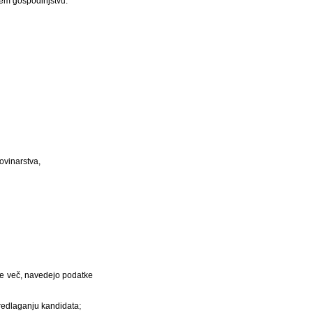
pnem gospodinjstvu.
novinarstva,
 je več, navedejo podatke
predlaganju kandidata;