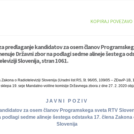
KOPIRAJ POVEZAVO
v za predlaganje kandidatov za osem članov Programskeg
 imenuje Državni zbor na podlagi sedme alineje šestega od
eviziji Slovenija, stran 1061.
 Zakona o Radioteleviziji Slovenija (Uradni list RS, št. 96/05, 109/05 – ZDavP-1B, 
 sklepa 19. seje Mandatno-volilne komisije Državnega zbora z dne 27. 2. 2020 obj
J A V N I P O Z I V
andidatov za osem članov Programskega sveta RTV Slovenij
 podlagi sedme alineje šestega odstavka 17. člena Zakona o
Slovenija