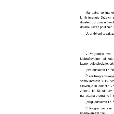
Mandatno-volilna ko
ki jih imenuje Državni 
društev oziroma njihovih
družbe, razen političnih 
Uporabljeni izrazi, z
V Programski svet 
izobraževalnem ali kate
javne radiotelevizije, tak
(prvi odstavek 17. č
Člani Programskega 
samo interese RTV Slov
Slovenije in določila Z
zakona, ter Statuta javn
nanaša na programe in n
(drugi odstavek 17. 
V Programski svet 
imenovanjem bile: