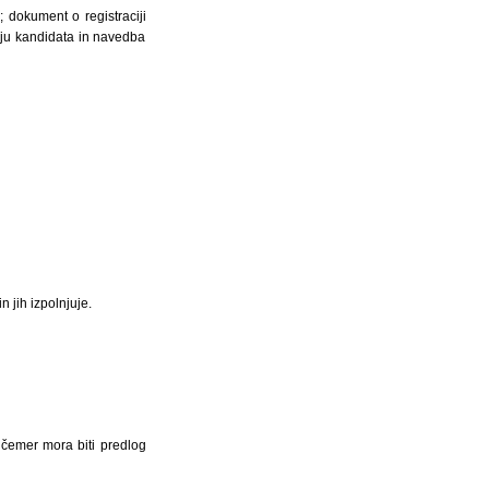
; dokument o registraciji
nju kandidata in navedba
n jih izpolnjuje.
 čemer mora biti predlog