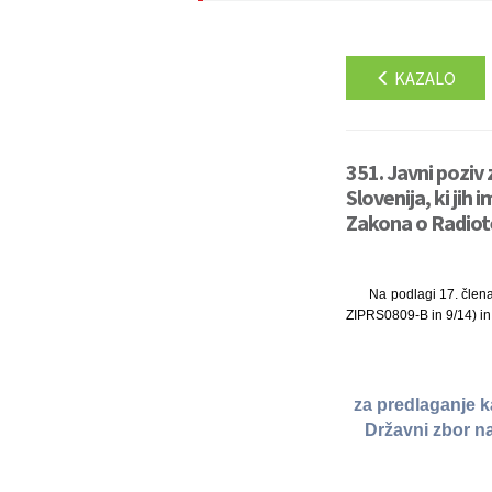
KAZALO
351. Javni pozi
Slovenija, ki jih
Zakona o Radiotel
Na podlagi 17. člena
ZIPRS0809-B in 9/14) in
za predlaganje k
Državni zbor na