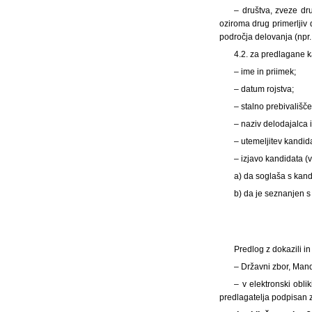
– društva, zveze dru
oziroma drug primerljiv
področja delovanja (npr.
4.2. za predlagane 
– ime in priimek;
– datum rojstva;
– stalno prebivališče
– naziv delodajalca
– utemeljitev kandid
– izjavo kandidata (v 
a) da soglaša s kand
b) da je seznanjen s 
Predlog z dokazili in
– Državni zbor, Mand
– v elektronski obl
predlagatelja podpisan 