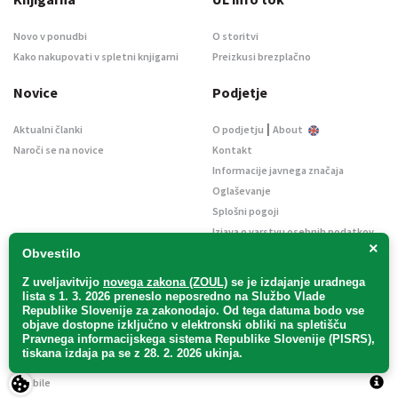
Novo v ponudbi
O storitvi
Kako nakupovati v spletni knjigarni
Preizkusi brezplačno
Novice
Podjetje
|
Aktualni članki
O podjetju
About
Naroči se na novice
Kontakt
Informacije javnega značaja
Oglaševanje
Splošni pogoji
Izjava o varstvu osebnih podatkov
×
E-dražbe
Obvestilo
Z uveljavitvijo
novega zakona (ZOUL)
se je
izdajanje uradnega
lista s 1. 3. 2026 preneslo
neposredno
na Službo Vlade
Republike Slovenije za zakonodajo
. Od tega datuma bodo vse
objave dostopne izključno v elektronski obliki na spletišču
Pravnega informacijskega sistema Republike Slovenije (PISRS),
Uradni list d. o. o. – v likvidaciji / Vse pravice pridržane.
tiskana izdaja pa se z 28. 2. 2026 ukinja.
Pravna obvestila
/
Piškotki
/ Avtorji:
TriTim spletna agencija
v sodelovanju z
2Mobile