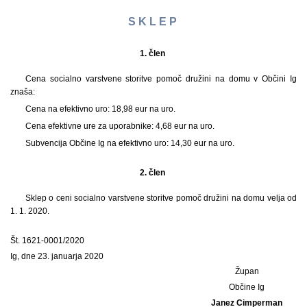
S K L E P
1. člen
Cena socialno varstvene storitve pomoč družini na domu v Občini Ig
znaša:
Cena na efektivno uro: 18,98 eur na uro.
Cena efektivne ure za uporabnike: 4,68 eur na uro.
Subvencija Občine Ig na efektivno uro: 14,30 eur na uro.
2. člen
Sklep o ceni socialno varstvene storitve pomoč družini na domu velja od
1. 1. 2020.
Št. 1621-0001/2020
Ig, dne 23. januarja 2020
Župan
Občine Ig
Janez Cimperman