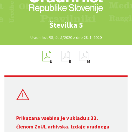
Številka 5
Uradni list RS, št. 5/2020 z dne 28. 1. 2020
Prikazana vsebina je v skladu s 33.
členom
ZoUL
arhivska. Izdaje uradnega