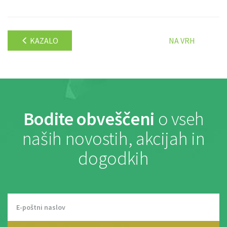
KAZALO
NA VRH
Bodite obveščeni
o vseh
naših novostih, akcijah in
dogodkih