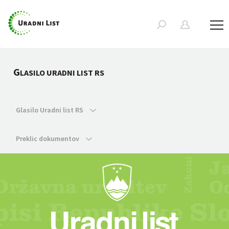
G
LASILO URADNI LIST RS
Glasilo Uradni list RS
Preklic dokumentov