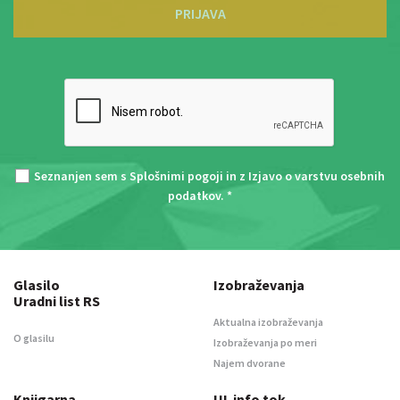
PRIJAVA
Seznanjen sem s
Splošnimi pogoji
in z
Izjavo o varstvu osebnih
podatkov
. *
Glasilo
Izobraževanja
Uradni list RS
Aktualna izobraževanja
O glasilu
Izobraževanja po meri
Najem dvorane
Knjigarna
UL info tok