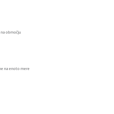
č na območju
me na enoto mere