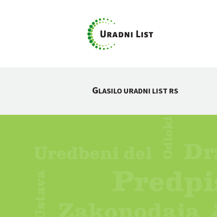
G
LASILO URADNI LIST RS