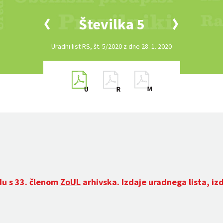
Številka 5
Uradni list RS, št. 5/2020 z dne 28. 1. 2020
du s 33. členom
ZoUL
arhivska. Izdaje uradnega lista, iz