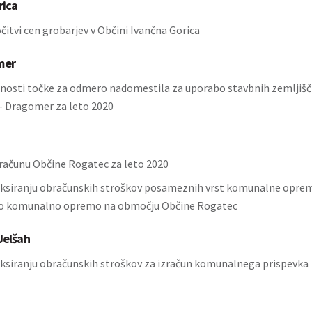
rica
čitvi cen grobarjev v Občini Ivančna Gorica
mer
dnosti točke za odmero nadomestila za uporabo stavbnih zemljiš
- Dragomer za leto 2020
računu Občine Rogatec za leto 2020
eksiranju obračunskih stroškov posameznih vrst komunalne opre
čo komunalno opremo na območju Občine Rogatec
Jelšah
eksiranju obračunskih stroškov za izračun komunalnega prispevka