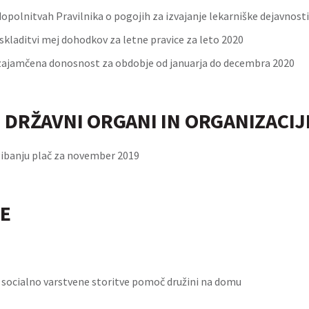
dopolnitvah Pravilnika o pogojih za izvajanje lekarniške dejavnosti
skladitvi mej dohodkov za letne pravice za leto 2020
ajamčena donosnost za obdobje od januarja do decembra 2020
 DRŽAVNI ORGANI IN ORGANIZACIJ
gibanju plač za november 2019
E
i socialno varstvene storitve pomoč družini na domu