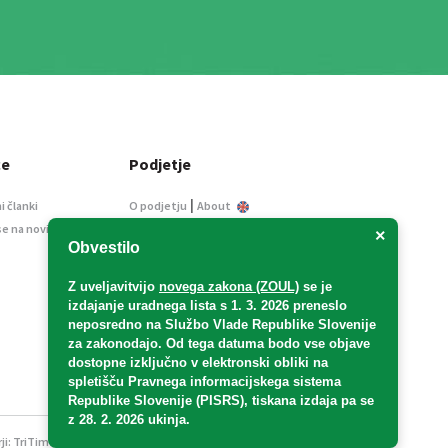
ce
Podjetje
|
i članki
O podjetju
About
se na novice
Kontakt
×
Obvestilo
Informacije javnega
značaja
Z uveljavitvijo
novega zakona (ZOUL)
se je
Oglaševanje
izdajanje uradnega lista s 1. 3. 2026 preneslo
Splošni pogoji
neposredno
na Službo Vlade Republike Slovenije
Izjava o varstvu osebnih
za zakonodajo
. Od tega datuma bodo vse objave
podatkov
dostopne izključno v elektronski obliki na
spletišču Pravnega informacijskega sistema
E-dražbe
Republike Slovenije (PISRS), tiskana izdaja pa se
z 28. 2. 2026 ukinja.
ji:
TriTim spletna agencija
v sodelovanju z 2Mobile