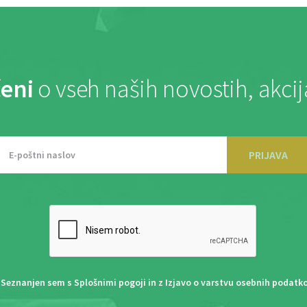
eni
o vseh naših novostih, akci
PRIJAVA
Seznanjen sem s
Splošnimi pogoji
in z
Izjavo o varstvu osebnih podatk