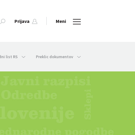
Prijava
Meni
dni list RS
Preklic dokumentov