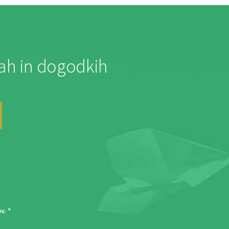
jah in dogodkih
ov
. *