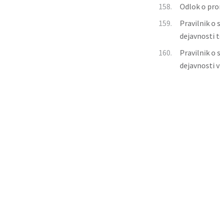
158.
Odlok o pro
159.
Pravilnik o
dejavnosti t
160.
Pravilnik o
dejavnosti v