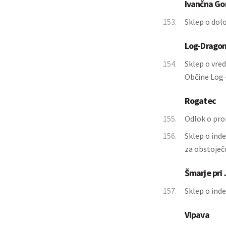
Ivančna Go
153.
Sklep o dolo
Log-Drago
154.
Sklep o vre
Občine Log 
Rogatec
155.
Odlok o pro
156.
Sklep o ind
za obstoje
Šmarje pri 
157.
Sklep o ind
Vipava