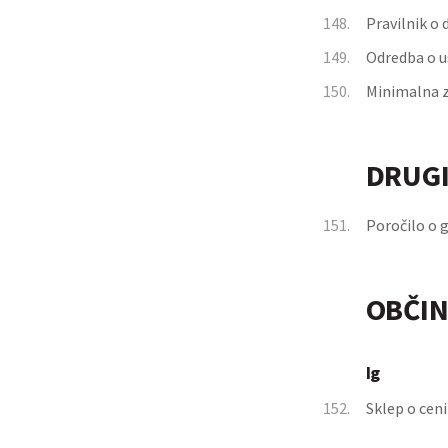
148.
Pravilnik o 
149.
Odredba o u
150.
Minimalna z
DRUGI
151.
Poročilo o 
OBČIN
Ig
152.
Sklep o cen