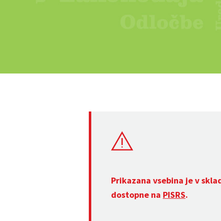
Prikazana vsebina je v skla
dostopne na
PISRS
.