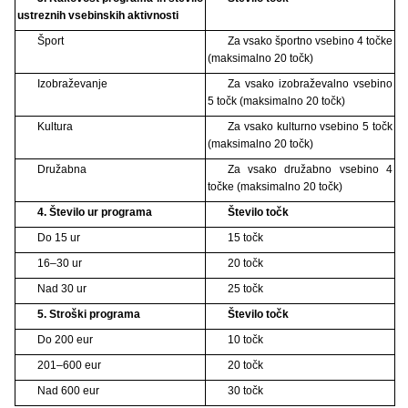
ustreznih vsebinskih aktivnosti
Šport
Za vsako športno vsebino 4 točke
(maksimalno 20 točk)
Izobraževanje
Za vsako izobraževalno vsebino
5 točk (maksimalno 20 točk)
Kultura
Za vsako kulturno vsebino 5 točk
(maksimalno 20 točk)
Družabna
Za vsako družabno vsebino 4
točke (maksimalno 20 točk)
4.
Število ur programa
Število točk
Do 15 ur
15 točk
16–30 ur
20 točk
Nad 30 ur
25 točk
5.
Stroški programa
Število točk
Do 200 eur
10 točk
201–600 eur
20 točk
Nad 600 eur
30 točk