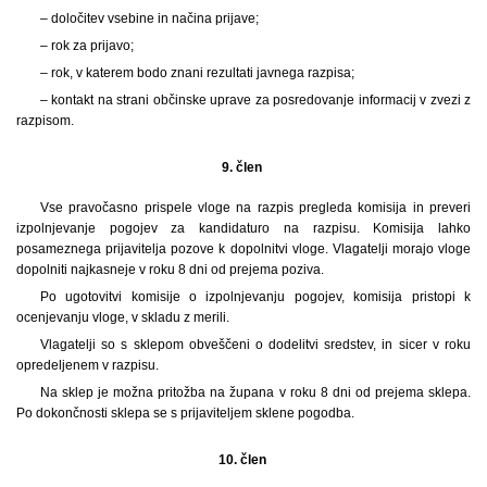
– določitev vsebine in načina prijave;
– rok za prijavo;
– rok, v katerem bodo znani rezultati javnega razpisa;
– kontakt na strani občinske uprave za posredovanje informacij v zvezi z
razpisom.
9. člen
Vse pravočasno prispele vloge na razpis pregleda komisija in preveri
izpolnjevanje pogojev za kandidaturo na razpisu. Komisija lahko
posameznega prijavitelja pozove k dopolnitvi vloge. Vlagatelji morajo vloge
dopolniti najkasneje v roku 8 dni od prejema poziva.
Po ugotovitvi komisije o izpolnjevanju pogojev, komisija pristopi k
ocenjevanju vloge, v skladu z merili.
Vlagatelji so s sklepom obveščeni o dodelitvi sredstev, in sicer v roku
opredeljenem v razpisu.
Na sklep je možna pritožba na župana v roku 8 dni od prejema sklepa.
Po dokončnosti sklepa se s prijaviteljem sklene pogodba.
10. člen