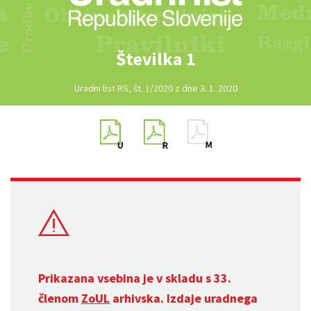
Številka 1
Uradni list RS, št. 1/2020 z dne 3. 1. 2020
Prikazana vsebina je v skladu s 33.
členom
ZoUL
arhivska. Izdaje uradnega