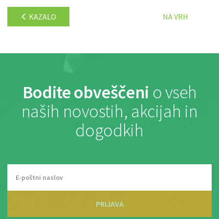
KAZALO
NA VRH
Bodite obveščeni
o vseh
naših novostih, akcijah in
dogodkih
PRIJAVA