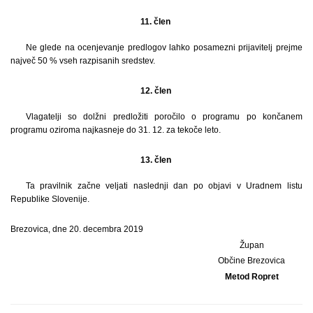
11. člen
Ne glede na ocenjevanje predlogov lahko posamezni prijavitelj prejme
največ 50 % vseh razpisanih sredstev.
12. člen
Vlagatelji so dolžni predložiti poročilo o programu po končanem
programu oziroma najkasneje do 31. 12. za tekoče leto.
13. člen
Ta pravilnik začne veljati naslednji dan po objavi v Uradnem listu
Republike Slovenije.
Brezovica, dne 20. decembra 2019
Župan
Občine Brezovica
Metod Ropret