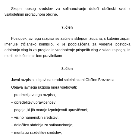
Skupni obseg sredstev za sofinanciranje določi občinski svet z
vsakoletnim proračunom občine.
7. člen
Postopek javnega razpisa se začne s sklepom župana, s katerim župan
imenuje tričlansko komisijo, ki je pooblaščena za vodenje postopka
odpiranja vlog in za pregled in vrednotenje prispelih vlog v skladu s pogoji in
merili, določenim s tem pravilnikom.
8. člen
Javni razpis se objavi na uradni spletni strani Občine Brezovica.
Objava javnega razpisa mora vsebovati:
– predmet javnega razpisa;
– opredelitev upravičencev;
– pogoje, ki jih morajo izpolnjevati upravičenci;
– višino namenskih sredstev;
– določitev obdobja za sofinanciranje;
– merila za razdelitev sredstev;