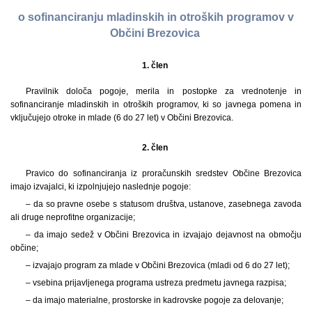
o sofinanciranju mladinskih in otroških programov v
Občini Brezovica
1. člen
Pravilnik določa pogoje, merila in postopke za vrednotenje in
sofinanciranje mladinskih in otroških programov, ki so javnega pomena in
vključujejo otroke in mlade (6 do 27 let) v Občini Brezovica.
2. člen
Pravico do sofinanciranja iz proračunskih sredstev Občine Brezovica
imajo izvajalci, ki izpolnjujejo naslednje pogoje:
– da so pravne osebe s statusom društva, ustanove, zasebnega zavoda
ali druge neprofitne organizacije;
– da imajo sedež v Občini Brezovica in izvajajo dejavnost na območju
občine;
– izvajajo program za mlade v Občini Brezovica (mladi od 6 do 27 let);
– vsebina prijavljenega programa ustreza predmetu javnega razpisa;
– da imajo materialne, prostorske in kadrovske pogoje za delovanje;