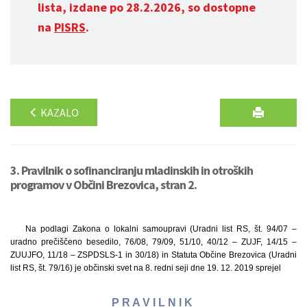
lista, izdane po 28.2.2026, so dostopne
na
PISRS
.
KAZALO
3. Pravilnik o sofinanciranju mladinskih in otroških
programov v Občini Brezovica, stran 2.
Na podlagi Zakona o lokalni samoupravi (Uradni list RS, št. 94/07 –
uradno prečiščeno besedilo, 76/08, 79/09, 51/10, 40/12 – ZUJF, 14/15 –
ZUUJFO, 11/18 – ZSPDSLS-1 in 30/18) in Statuta Občine Brezovica (Uradni
list RS, št. 79/16) je občinski svet na 8. redni seji dne 19. 12. 2019 sprejel
P R A V I L N I K