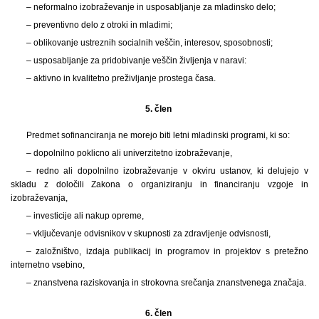
– neformalno izobraževanje in usposabljanje za mladinsko delo;
– preventivno delo z otroki in mladimi;
– oblikovanje ustreznih socialnih veščin, interesov, sposobnosti;
– usposabljanje za pridobivanje veščin življenja v naravi:
– aktivno in kvalitetno preživljanje prostega časa.
5. člen
Predmet sofinanciranja ne morejo biti letni mladinski programi, ki so:
– dopolnilno poklicno ali univerzitetno izobraževanje,
– redno ali dopolnilno izobraževanje v okviru ustanov, ki delujejo v
skladu z določili Zakona o organiziranju in financiranju vzgoje in
izobraževanja,
– investicije ali nakup opreme,
– vključevanje odvisnikov v skupnosti za zdravljenje odvisnosti,
– založništvo, izdaja publikacij in programov in projektov s pretežno
internetno vsebino,
– znanstvena raziskovanja in strokovna srečanja znanstvenega značaja.
6. člen