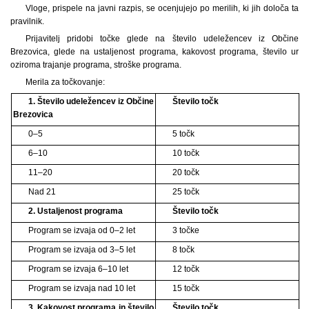
Vloge, prispele na javni razpis, se ocenjujejo po merilih, ki jih določa ta
pravilnik.
Prijavitelj pridobi točke glede na število udeležencev iz Občine
Brezovica, glede na ustaljenost programa, kakovost programa, število ur
oziroma trajanje programa, stroške programa.
Merila za točkovanje:
1.
Število udeležencev iz Občine
Število točk
Brezovica
0–5
5 točk
6–10
10 točk
11–20
20 točk
Nad 21
25 točk
2.
Ustaljenost programa
Število točk
Program se izvaja od 0–2 let
3 točke
Program se izvaja od 3–5 let
8 točk
Program se izvaja 6–10 let
12 točk
Program se izvaja nad 10 let
15 točk
3.
Kakovost programa in število
Število točk