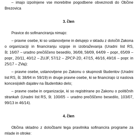
– imajo izpolnjene vse morebitne pogodbene obveznosti do Občine
Brezovica
3. člen
Pravice do sofinanciranja nimajo:
– pravne osebe, ki so ustanovljene in delujejo v skladu z določili Zakona
o organizaciji in financiranju vzgoje in izobraževanja (Uradni list RS,
št. 16/07 – uradno prečiščeno besedilo, 36/08, 58/09, 64/09 – popr., 65/09 –
popr., 20/11, 40/12 – ZUJF, 57/12 – ZPCP-2D, 47/15, 46/16, 49/16 – popr. in
25/17 – ZVaj):
– pravne osebe, ustanovljene po Zakonu o skupnosti študentov (Uradni
list RS, št. 38/94 in 59/19) in druge pravne osebe, ki se financirajo iz naslova
koncesijskih dajatev na študentsko delo;
– pravne osebe in organizacije, ki so registrirane po Zakonu o političnih
strankah (Uradni list RS, št. 100/05 – uradno prečiščeno besedilo, 103/07,
99/13 in 46/14).
4. člen
Občina skladno z določbami tega pravilnika sofinancira programe za
mlade in otroke: