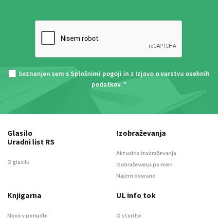
Seznanjen sem s
Splošnimi pogoji
in z
Izjavo o varstvu osebnih
podatkov
. *
Glasilo
Izobraževanja
Uradni list RS
Aktualna izobraževanja
O glasilu
Izobraževanja po meri
Najem dvorane
Knjigarna
UL info tok
Novo v ponudbi
O storitvi