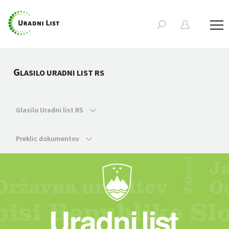
G
LASILO URADNI LIST RS
Glasilo Uradni list RS
Preklic dokumentov