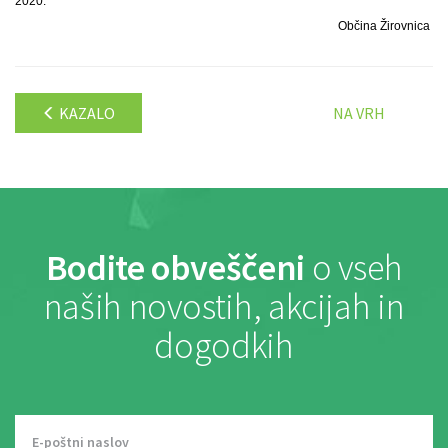
2020.
Občina Žirovnica
KAZALO
NA VRH
Bodite obveščeni
o vseh
naših novostih, akcijah in
dogodkih