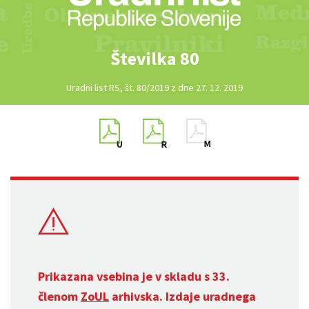
Številka 80
Uradni list RS, št. 80/2019 z dne 27. 12. 2019
Prikazana vsebina je v skladu s 33.
členom
ZoUL
arhivska. Izdaje uradnega