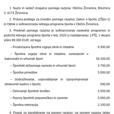
1. Naziv in sedež izvajalca javnega razpisa: Občina Žirovnica, Breznica
3, 4274 Žirovnica.
2. Pravna podlaga za izvedbo javnega razpisa: Zakon o športu (ZŠpo-1)
in Odlok o sofinanciranju letnega programa športa v Občini Žirovnica.
3. Predmet javnega razpisa je sofinanciranje naslednji programov in
področij letnega programa športa v letu 2020 (v nadaljevanju: LPŠ), v skupni
višini 89.300 EUR, od tega:
– Prostočasna športna vzgoja otrok in mladine
9.300,00
– Športna vzgoja otrok in mladine, usmerjenih v
kakovostni in vrhunski šport
58.200,00
– Športniki državnega razreda in vrhunski šport
3.700,00
– Športne prireditve
5.000,00
– Izobraževanje, usposabljanje in izpopolnjevanje
strokovnih kadrov v športu
500,00
– Delovanje športnih društev
5.500,00
– Razvoj športnih pripomočkov in opreme
5.000,00
– Športna rekreacija
2.100,00
4. Pogoji za kandidiranje na javnem razpisu: na javnem razpisu lahko