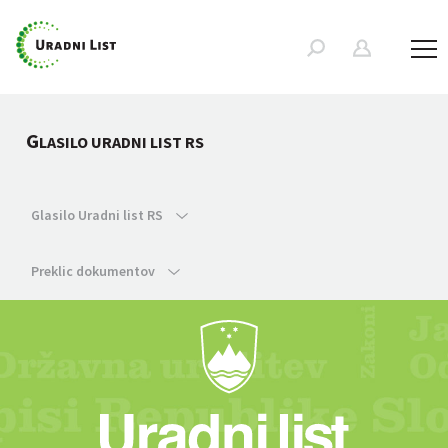
G
LASILO URADNI LIST RS
Glasilo Uradni list RS
Preklic dokumentov