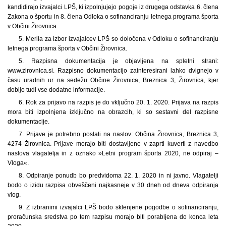
kandidirajo izvajalci LPŠ, ki izpolnjujejo pogoje iz drugega odstavka 6. člena
Zakona o športu in 8. člena Odloka o sofinanciranju letnega programa športa
v Občini Žirovnica.
5. Merila za izbor izvajalcev LPŠ so določena v Odloku o sofinanciranju
letnega programa športa v Občini Žirovnica.
5. Razpisna dokumentacija je objavljena na spletni strani:
www.zirovnica.si. Razpisno dokumentacijo zainteresirani lahko dvignejo v
času uradnih ur na sedežu Občine Žirovnica, Breznica 3, Žirovnica, kjer
dobijo tudi vse dodatne informacije.
6. Rok za prijavo na razpis je do vključno 20. 1. 2020. Prijava na razpis
mora biti izpolnjena izključno na obrazcih, ki so sestavni del razpisne
dokumentacije.
7. Prijave je potrebno poslati na naslov: Občina Žirovnica, Breznica 3,
4274 Žirovnica. Prijave morajo biti dostavljene v zaprti kuverti z navedbo
naslova vlagatelja in z oznako »Letni program športa 2020, ne odpiraj –
Vloga«.
8. Odpiranje ponudb bo predvidoma 22. 1. 2020 in ni javno. Vlagatelji
bodo o izidu razpisa obveščeni najkasneje v 30 dneh od dneva odpiranja
vlog.
9. Z izbranimi izvajalci LPŠ bodo sklenjene pogodbe o sofinanciranju,
proračunska sredstva po tem razpisu morajo biti porabljena do konca leta