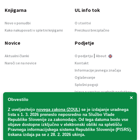
Knjigarna
UL info tok
Novo v ponudbi
O storitvi
Kako nakupovati v spletni knjigarni
Preizkusi brezplačno
Novice
Podjetje
|
Aktualni članki
O podjetju
About
Naroči se na novice
Kontakt
Informacije javnega značaja
Oglaševanje
Splošni pogoji
Izjava o varstvu osebnih podatkov
×
E-dražbe
Obvestilo
Z uveljavitvijo
novega zakona (ZOUL)
se je
izdajanje uradnega
lista s 1. 3. 2026 preneslo
neposredno
na Službo Vlade
Republike Slovenije za zakonodajo
. Od tega datuma bodo vse
objave dostopne izključno v elektronski obliki na spletišču
Pravnega informacijskega sistema Republike Slovenije (PISRS),
Uradni list d. o. o. – v likvidaciji / Vse pravice pridržane.
tiskana izdaja pa se z 28. 2. 2026 ukinja.
Pravna obvestila
/
Piškotki
/ Avtorji:
TriTim spletna agencija
v sodelovanju z