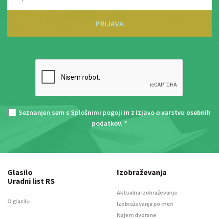
PRIJAVA
Seznanjen sem s
Splošnimi pogoji
in z
Izjavo o varstvu osebnih
podatkov
. *
Glasilo
Izobraževanja
Uradni list RS
Aktualna izobraževanja
O glasilu
Izobraževanja po meri
Najem dvorane