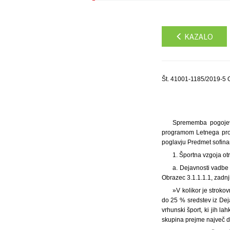
KAZALO
Št. 41001-1185/2019-5 
Sprememba pogojev 
programom Letnega progr
poglavju Predmet sofina
1. Športna vzgoja ot
a. Dejavnosti vadbe 
Obrazec 3.1.1.1.1, zadnj
»V kolikor je stroko
do 25 % sredstev iz Dej
vrhunski šport, ki jih l
skupina prejme največ 