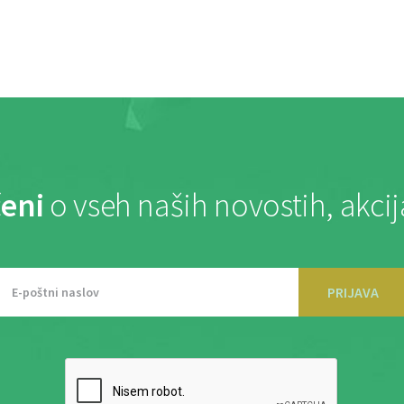
eni
o vseh naših novostih, akci
PRIJAVA