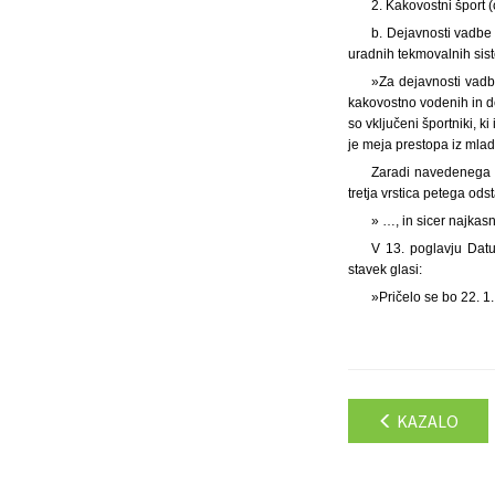
2. Kakovostni šport 
b. Dejavnosti vadbe 
uradnih tekmovalnih sist
»Za dejavnosti vadb
kakovostno vodenih in d
so vključeni športniki, k
je meja prestopa iz mlad
Zaradi navedenega se
tretja vrstica petega ods
» …, in sicer najkas
V 13. poglavju Datu
stavek glasi:
»Pričelo se bo 22. 1
KAZALO