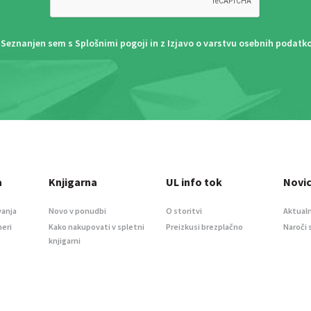
Seznanjen sem s
Splošnimi pogoji
in z
Izjavo o varstvu osebnih podatk
a
Knjigarna
UL info tok
Novi
vanja
Novo v ponudbi
O storitvi
Aktualn
meri
Kako nakupovati v spletni
Preizkusi brezplačno
Naroči 
knjigarni