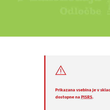
Prikazana vsebina je v skla
dostopne na
PISRS
.