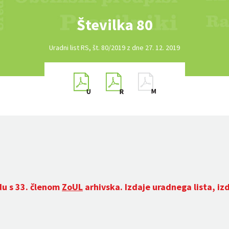
Številka 80
Uradni list RS, št. 80/2019 z dne 27. 12. 2019
du s 33. členom
ZoUL
arhivska. Izdaje uradnega lista, iz