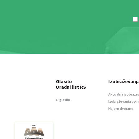
Glasilo
Izobraževanj
Uradni list RS
Aktualna izobraže
O glasilu
Izobraževanja po 
Najem dvorane