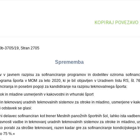
KOPIRAJ POVEZAVO
Ob-3705/19, Stran 2705
Sprememba
v javnem razpisu za sofinanciranje programov in dodelitev oziroma sofinanc
ama športa v MOM za leto 2020, ki je bil objavljen v Uradnem listu RS, št. 76
nciranja in posebni pogoji za kandidiranje na razpisu tekmovalnega športa:
rok in mladine usmerjenih v kakovostni in vrhunski šport
in tekmovanj uradnih tekmovalnih sistemov za otroke in mladino, usmerjene v kako
i odstavek se glasi:
vni delavec sofinanciran kot trener Mestnih panožnih športnih šol, lahko ista vadb
avnosti vadbe in tekmovanj uradnih tekmovalnih sistemov za otroke in mladino, u
ahko porabi za stroške tekmovanj, razen kadar gre za sofinanciranje kondicijskega 
do 75 %.«