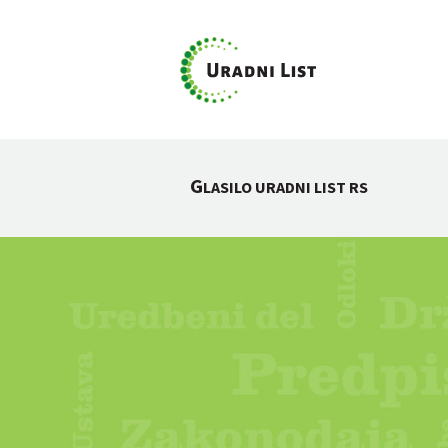
G
LASILO URADNI LIST RS