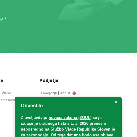
ov
. *
ce
Podjetje
|
i članki
O podjetju
About
se na novice
Kontakt
×
Obvestilo
Informacije javnega
značaja
Z uveljavitvijo
novega zakona (ZOUL)
se je
Oglaševanje
izdajanje uradnega lista s 1. 3. 2026 preneslo
Splošni pogoji
neposredno
na Službo Vlade Republike Slovenije
Izjava o varstvu osebnih
za zakonodajo
. Od tega datuma bodo vse objave