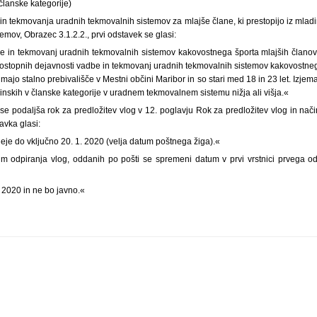
(članske kategorije)
in tekmovanja uradnih tekmovalnih sistemov za mlajše člane, ki prestopijo iz mladi
emov, Obrazec 3.1.2.2., prvi odstavek se glasi:
e in tekmovanj uradnih tekmovalnih sistemov kakovostnega športa mlajših članov 
ostopnih dejavnosti vadbe in tekmovanj uradnih tekmovalnih sistemov kakovostnega
i imajo stalno prebivališče v Mestni občini Maribor in so stari med 18 in 23 let. Izje
inskih v članske kategorije v uradnem tekmovalnem sistemu nižja ali višja.«
 podaljša rok za predložitev vlog v 12. poglavju Rok za predložitev vlog in nači
tavka glasi:
neje do vključno 20. 1. 2020 (velja datum poštnega žiga).«
m odpiranja vlog, oddanih po pošti se spremeni datum v prvi vrstnici prvega o
. 2020 in ne bo javno.«