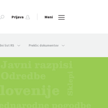
Prijava
Meni
dni list RS
Preklic dokumentov