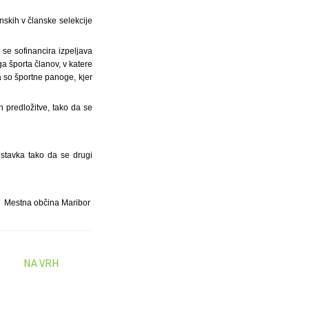
nskih v članske selekcije
se sofinancira izpeljava
 športa članov, v katere
ma so športne panoge, kjer
n predložitve, tako da se
dstavka tako da se drugi
Mestna občina Maribor
NA VRH