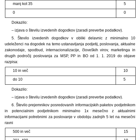
manj kot 35
5
0
0
Dokazilo:
– izjava o številu izvedenih dogodkov (zaradi preverbe podatkov).
5. Število izvedenih dogodkov v obliki delavnic z minimalno 10
udeleženci na dogodek na temo ustanavljanja podjetij, poslovanja, aktualne
zakonodaje, spodbud, internacionalizacije, človeških virov, marketinga in
drugih področij poslovanja za MSP, PP in BO od 1. 1. 2019 do objave
razpisa:
10 in več
10
do 10
5
Dokazilo:
– izjava o številu izvedenih dogodkov (zaradi preverbe podatkov).
6. Število prejemnikov posredovanih informacijskih paketov podjetnikom
in potencialnim podjetnikom minimalno 1x mesečno z aktualnimi
informacijami potrebnimi za poslovanje v obdobju zadnjih 5 let na mesečni
ravni
500 in več
15