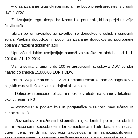
– ki za izvajanje tega ukrepa niso ali ne bodo prejeli sredstev iz drugih
javnih virov.
Za izvajanje tega ukrepa bo izbran tisti ponudnik, ki bo prejel najvišje
število točk.
Izbran bo en izvajalec za izvedbo 35 dogodkov v celjskih osnovnih
šolah. Vsebina dogodkov in pogoji za izvajanje dogodkov so podrobneje
opisani v razpisni dokumentaciji.
Upravičenci lahko uveljavljajo pomoči za stroške za obdobje od 1. 1.
2019 do 31. 12. 2019.
Višina sofinanciranja je do 100 % upravičenih stroškov z DDV, vendar
največ do zneska 15.000,00 EUR z DDV.
Izbrani izvajalec bo do 31. 12. 2019 moral izvesti skupno 35 dogodkov v
celjskih osnovnih šolah z naslednjimi aktivnostmi:
– Določitev promocije deficitarnih poklicev glede na stanje v lokalnem
okolju, regiji in RS
– Promoviranje podjetništva in podjetniške miselnosti med učenci in
njihovimi starši
– Seznanitev z možnostmi štipendiranja, kariernimi potmi, potrebnimi
znanji, veščinami, sposobnostmi ter kompetencami ljudi današnjega časa,
trgom dela, trendi na področju zaposlovanja in samozaposlovanja,