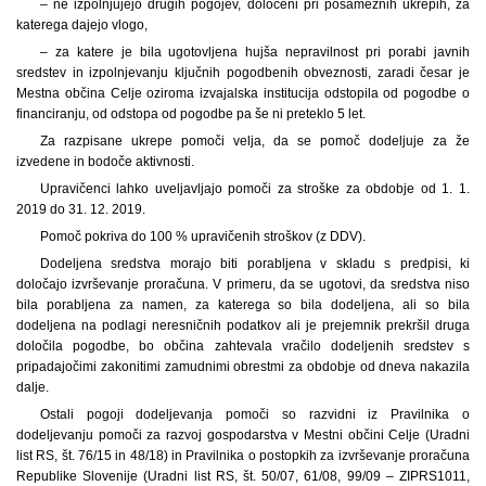
– ne izpolnjujejo drugih pogojev, določeni pri posameznih ukrepih, za
katerega dajejo vlogo,
– za katere je bila ugotovljena hujša nepravilnost pri porabi javnih
sredstev in izpolnjevanju ključnih pogodbenih obveznosti, zaradi česar je
Mestna občina Celje oziroma izvajalska institucija odstopila od pogodbe o
financiranju, od odstopa od pogodbe pa še ni preteklo 5 let.
Za razpisane ukrepe pomoči velja, da se pomoč dodeljuje za že
izvedene in bodoče aktivnosti.
Upravičenci lahko uveljavljajo pomoči za stroške za obdobje od 1. 1.
2019 do 31. 12. 2019.
Pomoč pokriva do 100 % upravičenih stroškov (z DDV).
Dodeljena sredstva morajo biti porabljena v skladu s predpisi, ki
določajo izvrševanje proračuna. V primeru, da se ugotovi, da sredstva niso
bila porabljena za namen, za katerega so bila dodeljena, ali so bila
dodeljena na podlagi neresničnih podatkov ali je prejemnik prekršil druga
določila pogodbe, bo občina zahtevala vračilo dodeljenih sredstev s
pripadajočimi zakonitimi zamudnimi obrestmi za obdobje od dneva nakazila
dalje.
Ostali pogoji dodeljevanja pomoči so razvidni iz Pravilnika o
dodeljevanju pomoči za razvoj gospodarstva v Mestni občini Celje (Uradni
list RS, št. 76/15 in 48/18) in Pravilnika o postopkih za izvrševanje proračuna
Republike Slovenije (Uradni list RS, št. 50/07, 61/08, 99/09 – ZIPRS1011,