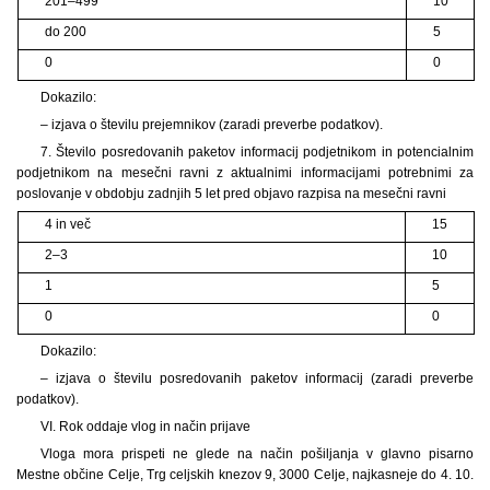
201–499
10
do 200
5
0
0
Dokazilo:
– izjava o številu prejemnikov (zaradi preverbe podatkov).
7. Število posredovanih paketov informacij podjetnikom in potencialnim
podjetnikom na mesečni ravni z aktualnimi informacijami potrebnimi za
poslovanje v obdobju zadnjih 5 let pred objavo razpisa na mesečni ravni
4 in več
15
2–3
10
1
5
0
0
Dokazilo:
– izjava o številu posredovanih paketov informacij (zaradi preverbe
podatkov).
VI. Rok oddaje vlog in način prijave
Vloga mora prispeti ne glede na način pošiljanja v glavno pisarno
Mestne občine Celje, Trg celjskih knezov 9, 3000 Celje, najkasneje do 4. 10.