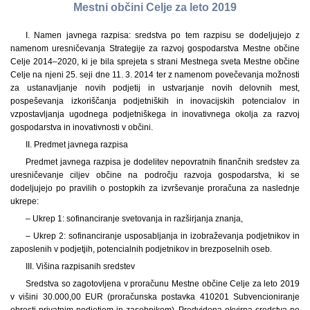
Mestni občini Celje za leto 2019
I. Namen javnega razpisa: sredstva po tem razpisu se dodeljujejo z
namenom uresničevanja Strategije za razvoj gospodarstva Mestne občine
Celje 2014–2020, ki je bila sprejeta s strani Mestnega sveta Mestne občine
Celje na njeni 25. seji dne 11. 3. 2014 ter z namenom povečevanja možnosti
za ustanavljanje novih podjetij in ustvarjanje novih delovnih mest,
pospeševanja izkoriščanja podjetniških in inovacijskih potencialov in
vzpostavljanja ugodnega podjetniškega in inovativnega okolja za razvoj
gospodarstva in inovativnosti v občini.
II. Predmet javnega razpisa
Predmet javnega razpisa je dodelitev nepovratnih finančnih sredstev za
uresničevanje ciljev občine na področju razvoja gospodarstva, ki se
dodeljujejo po pravilih o postopkih za izvrševanje proračuna za naslednje
ukrepe:
– Ukrep 1: sofinanciranje svetovanja in razširjanja znanja,
– Ukrep 2: sofinanciranje usposabljanja in izobraževanja podjetnikov in
zaposlenih v podjetjih, potencialnih podjetnikov in brezposelnih oseb.
III. Višina razpisanih sredstev
Sredstva so zagotovljena v proračunu Mestne občine Celje za leto 2019
v višini 30.000,00 EUR (proračunska postavka 410201 Subvencioniranje
obresti privatnim podjetjem in zasebnikom). Predvidena okvirna sredstva po