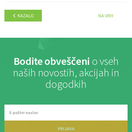
KAZALO
NA VRH
Bodite obveščeni
o vseh
naših novostih, akcijah in
dogodkih
PRIJAVA