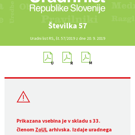
Številka 57
Uradni list RS, št. 57/2019 z dne 20. 9. 2019
Prikazana vsebina je v skladu s 33.
členom
ZoUL
arhivska. Izdaje uradnega