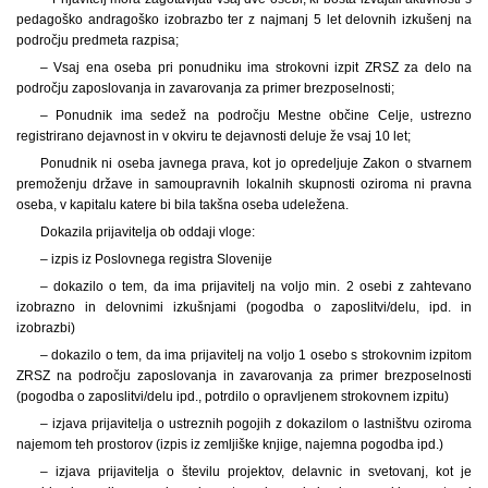
pedagoško andragoško izobrazbo ter z najmanj 5 let delovnih izkušenj na
področju predmeta razpisa;
– Vsaj ena oseba pri ponudniku ima strokovni izpit ZRSZ za delo na
področju zaposlovanja in zavarovanja za primer brezposelnosti;
– Ponudnik ima sedež na področju Mestne občine Celje, ustrezno
registrirano dejavnost in v okviru te dejavnosti deluje že vsaj 10 let;
Ponudnik ni oseba javnega prava, kot jo opredeljuje Zakon o stvarnem
premoženju države in samoupravnih lokalnih skupnosti oziroma ni pravna
oseba, v kapitalu katere bi bila takšna oseba udeležena.
Dokazila prijavitelja ob oddaji vloge:
– izpis iz Poslovnega registra Slovenije
– dokazilo o tem, da ima prijavitelj na voljo min. 2 osebi z zahtevano
izobrazno in delovnimi izkušnjami (pogodba o zaposlitvi/delu, ipd. in
izobrazbi)
– dokazilo o tem, da ima prijavitelj na voljo 1 osebo s strokovnim izpitom
ZRSZ na področju zaposlovanja in zavarovanja za primer brezposelnosti
(pogodba o zaposlitvi/delu ipd., potrdilo o opravljenem strokovnem izpitu)
– izjava prijavitelja o ustreznih pogojih z dokazilom o lastništvu oziroma
najemom teh prostorov (izpis iz zemljiške knjige, najemna pogodba ipd.)
– izjava prijavitelja o številu projektov, delavnic in svetovanj, kot je