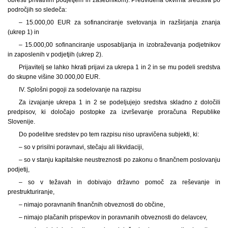
področjih so sledeča:
– 15.000,00 EUR za sofinanciranje svetovanja in razširjanja znanja
(ukrep 1) in
– 15.000,00 sofinanciranje usposabljanja in izobraževanja podjetnikov
in zaposlenih v podjetjih (ukrep 2).
Prijavitelj se lahko hkrati prijavi za ukrepa 1 in 2 in se mu podeli sredstva
do skupne višine 30.000,00 EUR.
IV. Splošni pogoji za sodelovanje na razpisu
Za izvajanje ukrepa 1 in 2 se podeljujejo sredstva skladno z določili
predpisov, ki določajo postopke za izvrševanje proračuna Republike
Slovenije.
Do podelitve sredstev po tem razpisu niso upravičena subjekti, ki:
– so v prisilni poravnavi, stečaju ali likvidaciji,
– so v stanju kapitalske neustreznosti po zakonu o finančnem poslovanju
podjetij,
– so v težavah in dobivajo državno pomoč za reševanje in
prestrukturiranje,
– nimajo poravnanih finančnih obveznosti do občine,
– nimajo plačanih prispevkov in poravnanih obveznosti do delavcev,