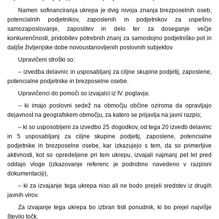
Namen sofinanciranja ukrepa je dvig nivoja znanja brezposelnih oseb,
potencialnih podjetnikov, zaposlenih in podjetnikov za uspešno
samozaposlovanje, zaposlitev in delo ter za doseganje večje
konkurenčnosti, pridobitev potrebnih znanj za samostojno podjetniško pot in
daljše življenjske dobe novoustanovljenih poslovnih subjektov.
Upravičeni stroški so:
– izvedba delavnic in usposabljanj za ciljne skupine podjetij, zaposlene,
potencialne podjetnike in brezposelne osebe.
Upravičenci do pomoči so izvajalci iz IV. poglavja:
– ki imajo poslovni sedež na območju občine oziroma da opravljajo
dejavnost na geografskem območju, za katero se prijavlja na javni razpis;
– ki so usposobljeni za izvedbo 25 dogodkov, od tega 20 izvedb delavnic
in 5 usposabljanj za ciljne skupine podjetij, zaposlene, potencialne
podjetnike in brezposelne osebe, kar izkazujejo s tem, da so primerljive
aktivnosti, kot so opredeljene pri tem ukrepu, izvajali najmanj pet let pred
oddajo vloge (izkazovanje referenc je podrobno navedeno v razpisni
dokumentaciji),
– ki za izvajanje tega ukrepa niso ali ne bodo prejeli sredstev iz drugih
javnih virov.
Za izvajanje tega ukrepa bo izbran tisti ponudnik, ki bo prejel najvišje
število točk.