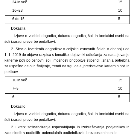
24 in več
15
16–23
10
6 do 15
5
Dokazila:
– izjave o vsebini dogodka, datumu dogodka, šoli in kontaktni osebi na
šoli (zaradi preverbe podatkov).
2. Število izvedenih dogodkov v celjskih osnovnih šolah v obdobju od
1. 1. 2019 do objave razpisa s tematiko: dejavniki odločanja za nadaljevanje
karierne poti po osnovni šoli, možnosti pridobitve štipendij, znanja potrebna
za uspešno delo in življenje, trendi na trgu dela, predstavitve kariernih poti in
poklicev.
10 in več
15
7–9
10
6
5
Dokazilo:
– izjava o vsebini dogodka, datumu dogodka, šoli in kontaktni osebi na
šoli (zaradi preverbe podatkov).
2. ukrep: sofinanciranje usposabljanja in izobraževanja podjetnikov in
zaposlenih v podjetjih, potencialnih podjetnikov in brezposelnih oseb