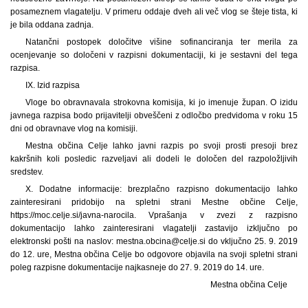
posameznem vlagatelju. V primeru oddaje dveh ali več vlog se šteje tista, ki
je bila oddana zadnja.
Natančni postopek določitve višine sofinanciranja ter merila za
ocenjevanje so določeni v razpisni dokumentaciji, ki je sestavni del tega
razpisa.
IX. Izid razpisa
Vloge bo obravnavala strokovna komisija, ki jo imenuje župan. O izidu
javnega razpisa bodo prijavitelji obveščeni z odločbo predvidoma v roku 15
dni od obravnave vlog na komisiji.
Mestna občina Celje lahko javni razpis po svoji prosti presoji brez
kakršnih koli posledic razveljavi ali dodeli le določen del razpoložljivih
sredstev.
X. Dodatne informacije: brezplačno razpisno dokumentacijo lahko
zainteresirani pridobijo na spletni strani Mestne občine Celje,
https://moc.celje.si/javna-narocila. Vprašanja v zvezi z razpisno
dokumentacijo lahko zainteresirani vlagatelji zastavijo izključno po
elektronski pošti na naslov: mestna.obcina@celje.si do vključno 25. 9. 2019
do 12. ure, Mestna občina Celje bo odgovore objavila na svoji spletni strani
poleg razpisne dokumentacije najkasneje do 27. 9. 2019 do 14. ure.
Mestna občina Celje