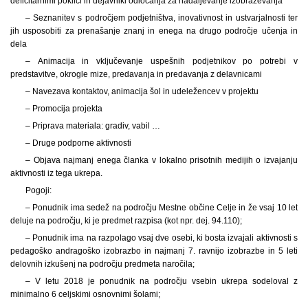
deficitarnimi poklici in dejavniki odločanja za nadaljevanje izobraževanja
– Seznanitev s področjem podjetništva, inovativnost in ustvarjalnosti ter
jih usposobiti za prenašanje znanj in enega na drugo področje učenja in
dela
– Animacija in vključevanje uspešnih podjetnikov po potrebi v
predstavitve, okrogle mize, predavanja in predavanja z delavnicami
– Navezava kontaktov, animacija šol in udeležencev v projektu
– Promocija projekta
– Priprava materiala: gradiv, vabil …
– Druge podporne aktivnosti
– Objava najmanj enega članka v lokalno prisotnih medijih o izvajanju
aktivnosti iz tega ukrepa.
Pogoji:
– Ponudnik ima sedež na področju Mestne občine Celje in že vsaj 10 let
deluje na področju, ki je predmet razpisa (kot npr. dej. 94.110);
– Ponudnik ima na razpolago vsaj dve osebi, ki bosta izvajali aktivnosti s
pedagoško andragoško izobrazbo in najmanj 7. ravnijo izobrazbe in 5 leti
delovnih izkušenj na področju predmeta naročila;
– V letu 2018 je ponudnik na področju vsebin ukrepa sodeloval z
minimalno 6 celjskimi osnovnimi šolami;