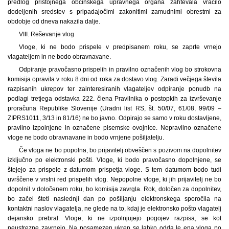
predlog pristojnega občinskega upravnega organa zahtevala vračilo
dodeljenih sredstev s pripadajočimi zakonitimi zamudnimi obrestmi za
obdobje od dneva nakazila dalje.
VIII. Reševanje vlog
Vloge, ki ne bodo prispele v predpisanem roku, se zaprte vrnejo
vlagateljem in ne bodo obravnavane.
Odpiranje pravočasno prispelih in pravilno označenih vlog bo strokovna
komisija opravila v roku 8 dni od roka za dostavo vlog. Zaradi večjega števila
razpisanih ukrepov ter zainteresiranih vlagateljev odpiranje ponudb na
podlagi tretjega odstavka 222. člena Pravilnika o postopkih za izvrševanje
proračuna Republike Slovenije (Uradni list RS, št. 50/07, 61/08, 99/09 –
ZIPRS1011, 3/13 in 81/16) ne bo javno. Odpirajo se samo v roku dostavljene,
pravilno izpolnjene in označene pisemske ovojnice. Nepravilno označene
vloge ne bodo obravnavane in bodo vrnjene pošiljatelju.
Če vloga ne bo popolna, bo prijavitelj obveščen s pozivom na dopolnitev
izključno po elektronski pošti. Vloge, ki bodo pravočasno dopolnjene, se
štejejo za prispele z datumom prispetja vloge. S tem datumom bodo tudi
uvrščene v vrstni red prispelih vlog. Nepopolne vloge, ki jih prijavitelj ne bo
dopolnil v določenem roku, bo komisija zavrgla. Rok, določen za dopolnitev,
bo začel šteti naslednji dan po pošiljanju elektronskega sporočila na
kontaktni naslov vlagatelja, ne glede na to, kdaj je elektronsko pošto vlagatelj
dejansko prebral. Vloge, ki ne izpolnjujejo pogojev razpisa, se kot
neustrezne zavrnejo. Na posamezen ukrep se lahko odda le ena vloga po