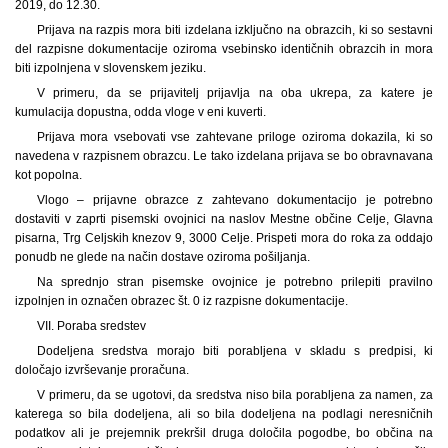
2019, do 12.30.
Prijava na razpis mora biti izdelana izključno na obrazcih, ki so sestavni
del razpisne dokumentacije oziroma vsebinsko identičnih obrazcih in mora
biti izpolnjena v slovenskem jeziku.
V primeru, da se prijavitelj prijavlja na oba ukrepa, za katere je
kumulacija dopustna, odda vloge v eni kuverti.
Prijava mora vsebovati vse zahtevane priloge oziroma dokazila, ki so
navedena v razpisnem obrazcu. Le tako izdelana prijava se bo obravnavana
kot popolna.
Vlogo – prijavne obrazce z zahtevano dokumentacijo je potrebno
dostaviti v zaprti pisemski ovojnici na naslov Mestne občine Celje, Glavna
pisarna, Trg Celjskih knezov 9, 3000 Celje. Prispeti mora do roka za oddajo
ponudb ne glede na način dostave oziroma pošiljanja.
Na sprednjo stran pisemske ovojnice je potrebno prilepiti pravilno
izpolnjen in označen obrazec št. 0 iz razpisne dokumentacije.
VII. Poraba sredstev
Dodeljena sredstva morajo biti porabljena v skladu s predpisi, ki
določajo izvrševanje proračuna.
V primeru, da se ugotovi, da sredstva niso bila porabljena za namen, za
katerega so bila dodeljena, ali so bila dodeljena na podlagi neresničnih
podatkov ali je prejemnik prekršil druga določila pogodbe, bo občina na