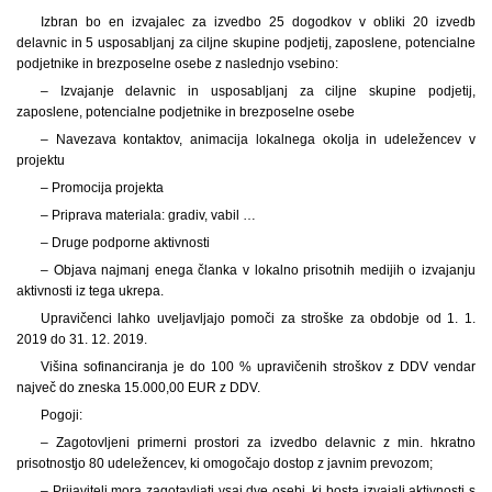
Izbran bo en izvajalec za izvedbo 25 dogodkov v obliki 20 izvedb
delavnic in 5 usposabljanj za ciljne skupine podjetij, zaposlene, potencialne
podjetnike in brezposelne osebe z naslednjo vsebino:
– Izvajanje delavnic in usposabljanj za ciljne skupine podjetij,
zaposlene, potencialne podjetnike in brezposelne osebe
– Navezava kontaktov, animacija lokalnega okolja in udeležencev v
projektu
– Promocija projekta
– Priprava materiala: gradiv, vabil …
– Druge podporne aktivnosti
– Objava najmanj enega članka v lokalno prisotnih medijih o izvajanju
aktivnosti iz tega ukrepa.
Upravičenci lahko uveljavljajo pomoči za stroške za obdobje od 1. 1.
2019 do 31. 12. 2019.
Višina sofinanciranja je do 100 % upravičenih stroškov z DDV vendar
največ do zneska 15.000,00 EUR z DDV.
Pogoji:
– Zagotovljeni primerni prostori za izvedbo delavnic z min. hkratno
prisotnostjo 80 udeležencev, ki omogočajo dostop z javnim prevozom;
– Prijavitelj mora zagotavljati vsaj dve osebi, ki bosta izvajali aktivnosti s