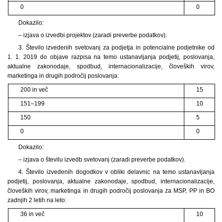
0
0
Dokazilo:
– izjava o izvedbi projektov (zaradi preverbe podatkov).
3. Število izvedenih svetovanj za podjetja in potencialne podjetnike od
1. 1. 2019 do objave razpisa na temo ustanavljanja podjetij, poslovanja,
aktualne zakonodaje, spodbud, internacionalizacije, človeških virov,
marketinga in drugih področij poslovanja:
200 in več
15
151–199
10
150
5
0
0
Dokazilo:
– izjava o številu izvedb svetovanj (zaradi preverbe podatkov).
4. Število izvedenih dogodkov v obliki delavnic na temo ustanavljanja
podjetij, poslovanja, aktualne zakonodaje, spodbud, internacionalizacije,
človeških virov, marketinga in drugih področij poslovanja za MSP, PP in BO
zadnjih 2 letih na leto:
36 in več
10