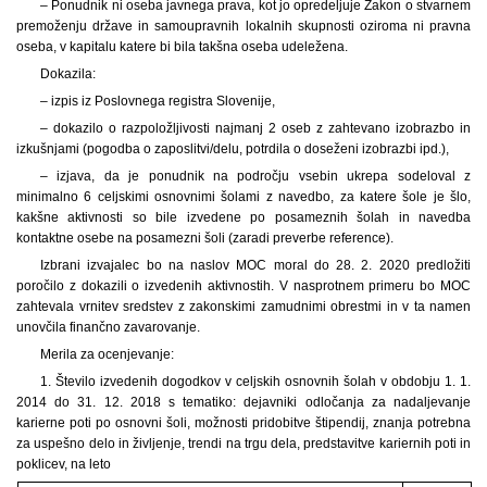
– Ponudnik ni oseba javnega prava, kot jo opredeljuje Zakon o stvarnem
premoženju države in samoupravnih lokalnih skupnosti oziroma ni pravna
oseba, v kapitalu katere bi bila takšna oseba udeležena.
Dokazila:
– izpis iz Poslovnega registra Slovenije,
– dokazilo o razpoložljivosti najmanj 2 oseb z zahtevano izobrazbo in
izkušnjami (pogodba o zaposlitvi/delu, potrdila o doseženi izobrazbi ipd.),
– izjava, da je ponudnik na področju vsebin ukrepa sodeloval z
minimalno 6 celjskimi osnovnimi šolami z navedbo, za katere šole je šlo,
kakšne aktivnosti so bile izvedene po posameznih šolah in navedba
kontaktne osebe na posamezni šoli (zaradi preverbe reference).
Izbrani izvajalec bo na naslov MOC moral do 28. 2. 2020 predložiti
poročilo z dokazili o izvedenih aktivnostih. V nasprotnem primeru bo MOC
zahtevala vrnitev sredstev z zakonskimi zamudnimi obrestmi in v ta namen
unovčila finančno zavarovanje.
Merila za ocenjevanje:
1. Število izvedenih dogodkov v celjskih osnovnih šolah v obdobju 1. 1.
2014 do 31. 12. 2018 s tematiko: dejavniki odločanja za nadaljevanje
karierne poti po osnovni šoli, možnosti pridobitve štipendij, znanja potrebna
za uspešno delo in življenje, trendi na trgu dela, predstavitve kariernih poti in
poklicev, na leto