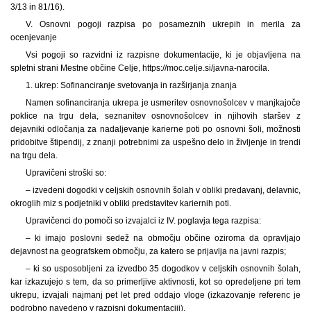
3/13 in 81/16).
V. Osnovni pogoji razpisa po posameznih ukrepih in merila za
ocenjevanje
Vsi pogoji so razvidni iz razpisne dokumentacije, ki je objavljena na
spletni strani Mestne občine Celje, https://moc.celje.si/javna-narocila.
1. ukrep: Sofinanciranje svetovanja in razširjanja znanja
Namen sofinanciranja ukrepa je usmeritev osnovnošolcev v manjkajoče
poklice na trgu dela, seznanitev osnovnošolcev in njihovih staršev z
dejavniki odločanja za nadaljevanje karierne poti po osnovni šoli, možnosti
pridobitve štipendij, z znanji potrebnimi za uspešno delo in življenje in trendi
na trgu dela.
Upravičeni stroški so:
– izvedeni dogodki v celjskih osnovnih šolah v obliki predavanj, delavnic,
okroglih miz s podjetniki v obliki predstavitev kariernih poti.
Upravičenci do pomoči so izvajalci iz IV. poglavja tega razpisa:
– ki imajo poslovni sedež na območju občine oziroma da opravljajo
dejavnost na geografskem območju, za katero se prijavlja na javni razpis;
– ki so usposobljeni za izvedbo 35 dogodkov v celjskih osnovnih šolah,
kar izkazujejo s tem, da so primerljive aktivnosti, kot so opredeljene pri tem
ukrepu, izvajali najmanj pet let pred oddajo vloge (izkazovanje referenc je
podrobno navedeno v razpisni dokumentaciji),