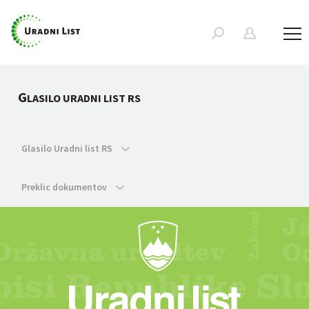
G
LASILO URADNI LIST RS
Glasilo Uradni list RS
Preklic dokumentov