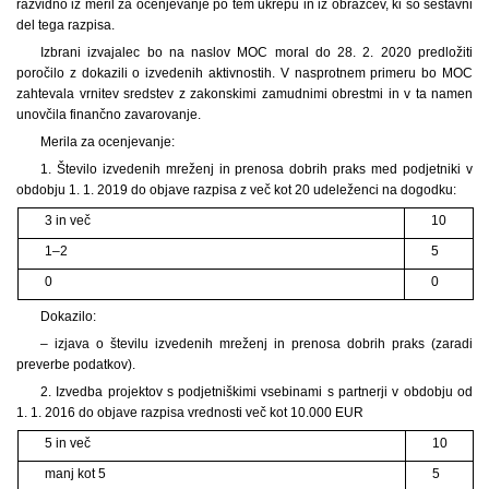
razvidno iz meril za ocenjevanje po tem ukrepu in iz obrazcev, ki so sestavni
del tega razpisa.
Izbrani izvajalec bo na naslov MOC moral do 28. 2. 2020 predložiti
poročilo z dokazili o izvedenih aktivnostih. V nasprotnem primeru bo MOC
zahtevala vrnitev sredstev z zakonskimi zamudnimi obrestmi in v ta namen
unovčila finančno zavarovanje.
Merila za ocenjevanje:
1. Število izvedenih mreženj in prenosa dobrih praks med podjetniki v
obdobju 1. 1. 2019 do objave razpisa z več kot 20 udeleženci na dogodku:
3 in več
10
1–2
5
0
0
Dokazilo:
– izjava o številu izvedenih mreženj in prenosa dobrih praks (zaradi
preverbe podatkov).
2. Izvedba projektov s podjetniškimi vsebinami s partnerji v obdobju od
1. 1. 2016 do objave razpisa vrednosti več kot 10.000 EUR
5 in več
10
manj kot 5
5