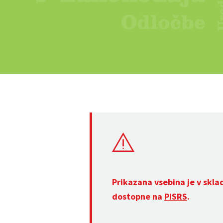
Prikazana vsebina je v skla
dostopne na
PISRS
.