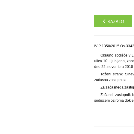
KAZALO
IV P 1350/2015 Os-3342
Okrajno sodišče v Lj
ulica 10, Ljubljana, zo
dne 22. novembra 2018 s
Toženi stranki Sine
začasna zastopnica.
Za začasnega zastopn
Začasni zastopnik b
sodiščem oziroma dokler 