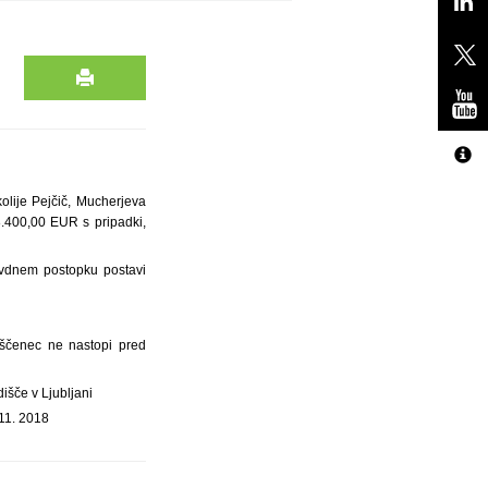
kolije Pejčič, Mucherjeva
8.400,00 EUR s pripadki,
avdnem postopku postavi
aščenec ne nastopi pred
išče v Ljubljani
 11. 2018