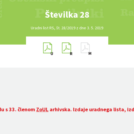
Številka 28
Uradni list RS, št. 28/2019 z dne 3. 5. 2019
du s 33. členom
ZoUL
arhivska. Izdaje uradnega lista, iz