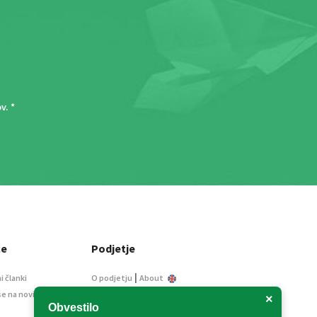
ov
. *
ce
Podjetje
|
i članki
O podjetju
About
se na novice
Kontakt
×
Obvestilo
Informacije javnega