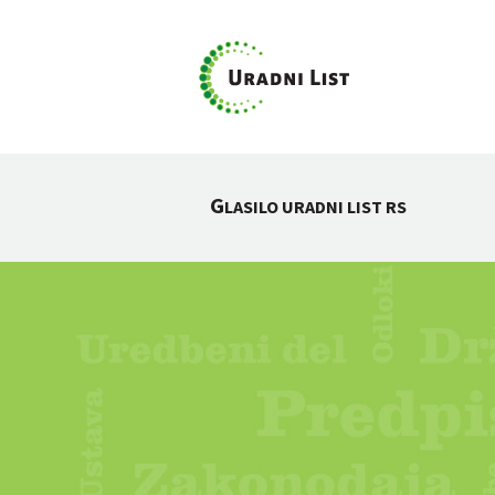
G
LASILO URADNI LIST RS