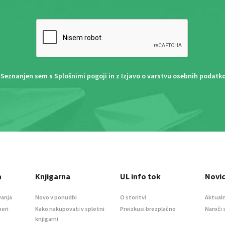
Seznanjen sem s
Splošnimi pogoji
in z
Izjavo o varstvu osebnih podatk
a
Knjigarna
UL info tok
Novi
vanja
Novo v ponudbi
O storitvi
Aktualn
meri
Kako nakupovati v spletni
Preizkusi brezplačno
Naroči 
knjigarni