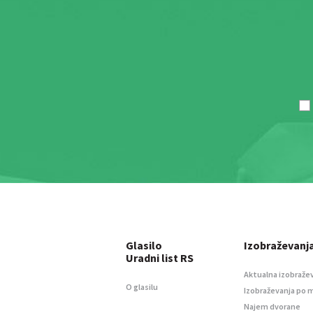
Glasilo
Izobraževanj
Uradni list RS
Aktualna izobraže
O glasilu
Izobraževanja po 
Najem dvorane