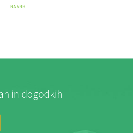
NA VRH
jah in dogodkih