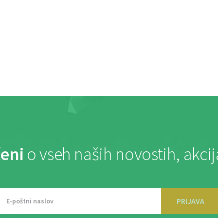
eni
o vseh naših novostih, akci
PRIJAVA