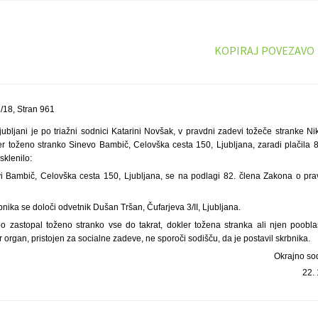
KOPIRAJ POVEZAVO
/18, Stran 961
ubljani je po triažni sodnici Katarini Novšak, v pravdni zadevi tožeče stranke Ni
per toženo stranko Sinevo Bambič, Celovška cesta 150, Ljubljana, zaradi plačila 
klenilo:
vi Bambič, Celovška cesta 150, Ljubljana, se na podlagi 82. člena Zakona o pr
ika se določi odvetnik Dušan Tršan, Čufarjeva 3/II, Ljubljana.
o zastopal toženo stranko vse do takrat, dokler tožena stranka ali njen poobl
organ, pristojen za socialne zadeve, ne sporoči sodišču, da je postavil skrbnika.
Okrajno sod
22.