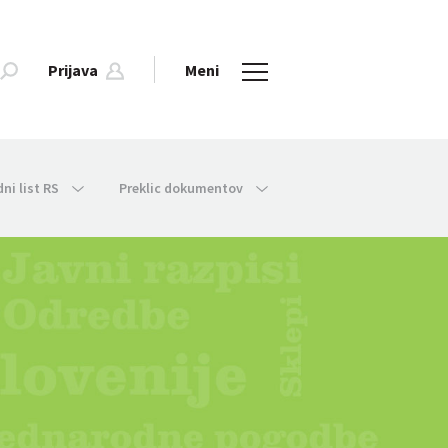
Prijava
Meni
dni list RS
Preklic dokumentov