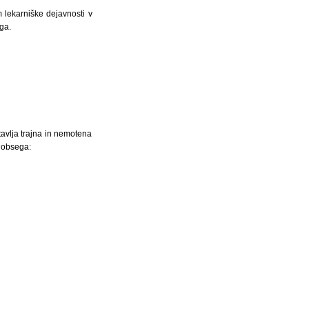
lekarniške dejavnosti v
ga.
tavlja trajna in nemotena
n obsega: