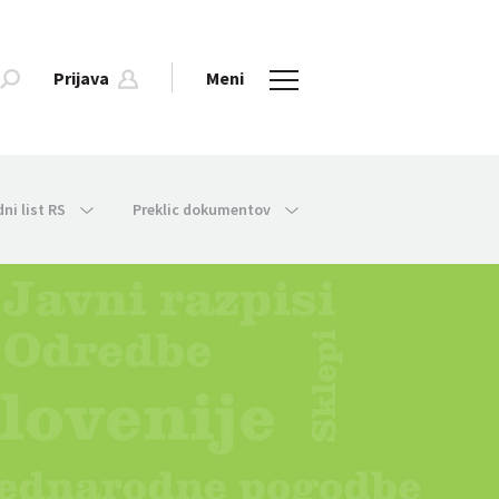
Prijava
Meni
dni list RS
Preklic dokumentov