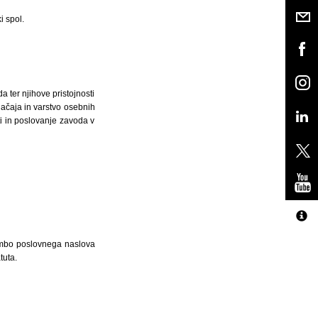
i spol.
 ter njihove pristojnosti
ačaja in varstvo osebnih
i in poslovanje zavoda v
membo poslovnega naslova
tuta.