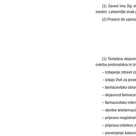
(1) Zavod ima žig 
sredini. Lekarniški znak 
(2) Pravico do upora
(1) Temeljna dejavno
oskrba prebivalstva in i
– izdajanje zdravil 
– izdajo živil za p
– farmacevtsko obra
– dejavnost farmace
– farmacevtsko inter
– storitve telefarmaci
– pripravo magistral
– priprava izdelkov 
– preverjanje kakovo