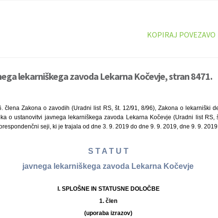
KOPIRAJ POVEZAVO
nega lekarniškega zavoda Lekarna Kočevje, stran 8471.
. člena Zakona o zavodih (Uradni list RS, št. 12/91, 8/96), Zakona o lekarniški de
loka o ustanovitvi javnega lekarniškega zavoda Lekarna Kočevje (Uradni list RS, š
respondenčni seji, ki je trajala od dne 3. 9. 2019 do dne 9. 9. 2019, dne 9. 9. 2019
S T A T U T
javnega lekarniškega zavoda Lekarna Kočevje
I. SPLOŠNE IN STATUSNE DOLOČBE
1. člen
(uporaba izrazov)