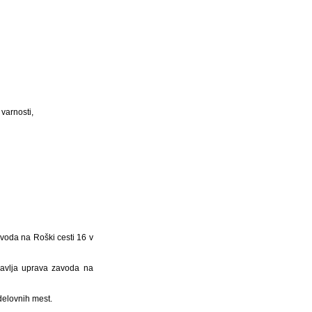
 varnosti,
avoda na Roški cesti 16 v
ravlja uprava zavoda na
 delovnih mest.