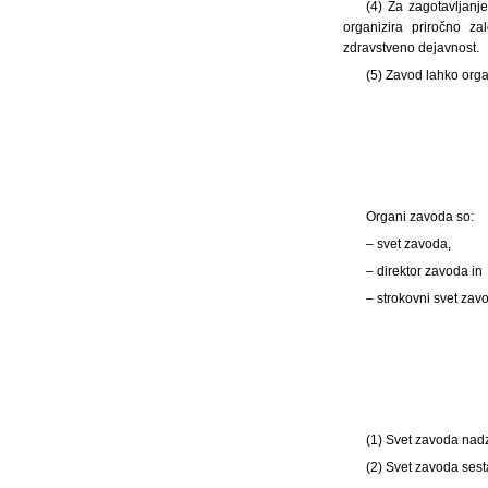
(4) Za zagotavljanj
organizira priročno z
zdravstveno dejavnost.
(5) Zavod lahko orga
Organi zavoda so:
– svet zavoda,
– direktor zavoda in
– strokovni svet zav
(1) Svet zavoda nadz
(2) Svet zavoda sesta