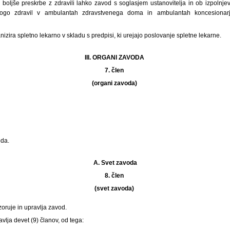
e boljše preskrbe z zdravili lahko zavod s soglasjem ustanovitelja in ob izpolnj
alogo zdravil v ambulantah zdravstvenega doma in ambulantah koncesionarje
nizira spletno lekarno v skladu s predpisi, ki urejajo poslovanje spletne lekarne.
III. ORGANI ZAVODA
7. člen
(organi zavoda)
oda.
A.
Svet zavoda
8. člen
(svet zavoda)
oruje in upravlja zavod.
vlja devet (9) članov, od tega: