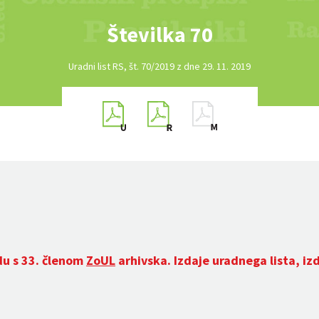
Številka 70
Uradni list RS, št. 70/2019 z dne 29. 11. 2019
du s 33. členom
ZoUL
arhivska. Izdaje uradnega lista, iz