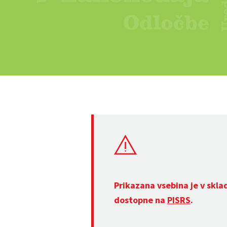
Prikazana vsebina je v skla
dostopne na
PISRS
.