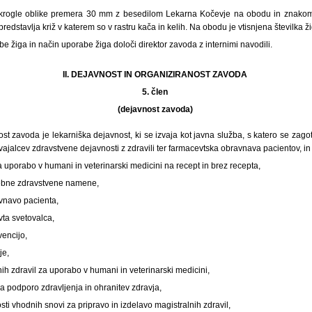
okrogle oblike premera 30 mm z besedilom Lekarna Kočevje na obodu in znakom 
predstavlja križ v katerem so v rastru kača in kelih. Na obodu je vtisnjena številka ži
be žiga in način uporabe žiga določi direktor zavoda z internimi navodili.
II. DEJAVNOST IN ORGANIZIRANOST ZAVODA
5. člen
(dejavnost zavoda)
st zavoda je lekarniška dejavnost, ki se izvaja kot javna služba, s katero se zago
zvajalcev zdravstvene dejavnosti z zdravili ter farmacevtska obravnava pacientov, i
za uporabo v humani in veterinarski medicini na recept in brez recepta,
osebne zdravstvene namene,
vnavo pacienta,
vta svetovalca,
vencijo,
je,
nih zdravil za uporabo v humani in veterinarski medicini,
za podporo zdravljenja in ohranitev zdravja,
sti vhodnih snovi za pripravo in izdelavo magistralnih zdravil,