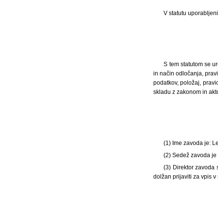
V statutu uporabljeni
S tem statutom se ur
in način odločanja, pra
podatkov, položaj, prav
skladu z zakonom in akto
(1) Ime zavoda je: 
(2) Sedež zavoda je 
(3) Direktor zavoda
dolžan prijaviti za vpi