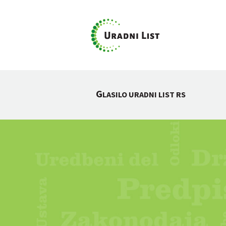
G
LASILO URADNI LIST RS