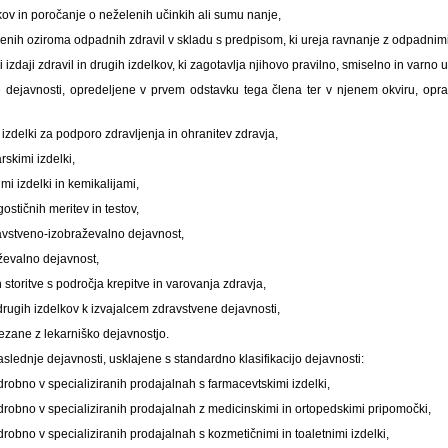
ov in poročanje o neželenih učinkih ali sumu nanje,
nih oziroma odpadnih zdravil v skladu s predpisom, ki ureja ravnanje z odpadnimi 
 izdaji zdravil in drugih izdelkov, ki zagotavlja njihovo pravilno, smiselno in varno
e dejavnosti, opredeljene v prvem odstavku tega člena ter v njenem okviru, opr
 izdelki za podporo zdravljenja in ohranitev zdravja,
rskimi izdelki,
mi izdelki in kemikalijami,
ostičnih meritev in testov,
ravstveno-izobraževalno dejavnost,
evalno dejavnost,
 storitve s področja krepitve in varovanja zdravja,
 drugih izdelkov k izvajalcem zdravstvene dejavnosti,
vezane z lekarniško dejavnostjo.
aslednje dejavnosti, usklajene s standardno klasifikacijo dejavnosti:
robno v specializiranih prodajalnah s farmacevtskimi izdelki,
robno v specializiranih prodajalnah z medicinskimi in ortopedskimi pripomočki,
robno v specializiranih prodajalnah s kozmetičnimi in toaletnimi izdelki,