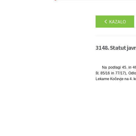
KAZALO
3148. Statut jav
Na podlagi 45. in 46
št. 85/16 in 77/17), Od
Lekarne Kočevje na 4. ko