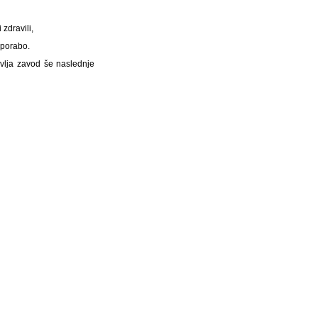
zdravili,
 uporabo.
avlja zavod še naslednje