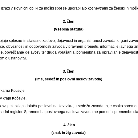
 izrazi v slovnični obliki za moški spol se uporabljajo kot nevtralni za ženski in mošk
2. člen
(vsebina statuta)
ejajo splošne in statusne zadeve, dejavnost in organiziranost zavoda, organi zavoda
vice, obveznosti in odgovornosti zavoda v pravnem prometu, informacije javnega zn
ice, obveščanje delavcev ter druga vprašanja, pomembna za opravljanje dejavnost
m o ustanovitvi.
3. člen
(ime, sedež in poslovni naslov zavoda)
Lekarna Kočevje
v kraju Kočevje.
 s svojimi sklepi določa poslovni naslov v kraju sedeža zavoda in je vsako spre
s v sodni register. Sprememba poslovnega naslova zavoda ne pomeni spremembe sta
4. člen
(znak in žig zavoda)