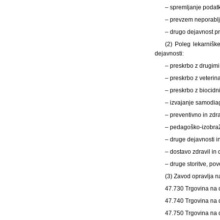
– spremljanje podatk
– prevzem neporablje
– drugo dejavnost pri
(2) Poleg lekarnišk
dejavnosti:
– preskrbo z drugimi
– preskrbo z veterina
– preskrbo z biocidni
– izvajanje samodiag
– preventivno in zd
– pedagoško-izobraž
– druge dejavnosti in
– dostavo zdravil in
– druge storitve, po
(3) Zavod opravlja n
47.730 Trgovina na d
47.740 Trgovina na d
47.750 Trgovina na d