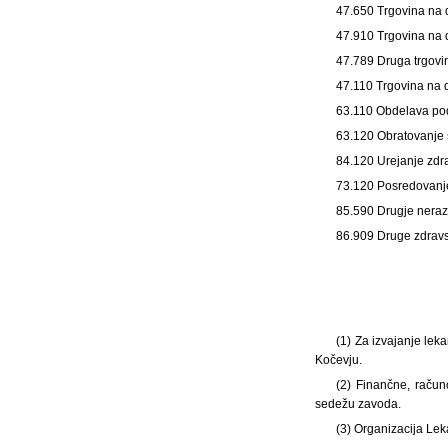
47.650 Trgovina na d
47.910 Trgovina na d
47.789 Druga trgovin
47.110 Trgovina na d
63.110 Obdelava pod
63.120 Obratovanje s
84.120 Urejanje zdra
73.120 Posredovanje
85.590 Drugje neraz
86.909 Druge zdravs
(1) Za izvajanje lek
Kočevju.
(2) Finančne, račun
sedežu zavoda.
(3) Organizacija Lek