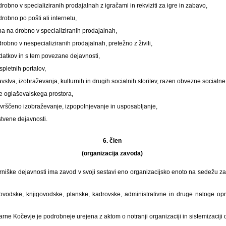
robno v specializiranih prodajalnah z igračami in rekviziti za igre in zabavo,
robno po pošti ali internetu,
a na drobno v specializiranih prodajalnah,
robno v nespecializiranih prodajalnah, pretežno z živili,
atkov in s tem povezane dejavnosti,
pletnih portalov,
vstva, izobraževanja, kulturnih in drugih socialnih storitev, razen obvezne socialne
 oglaševalskega prostora,
vrščeno izobraževanje, izpopolnjevanje in usposabljanje,
tvene dejavnosti.
6. člen
(organizacija zavoda)
arniške dejavnosti ima zavod v svoji sestavi eno organizacijsko enoto na sedežu z
ovodske, knjigovodske, planske, kadrovske, administrativne in druge naloge op
arne Kočevje je podrobneje urejena z aktom o notranji organizaciji in sistemizaciji