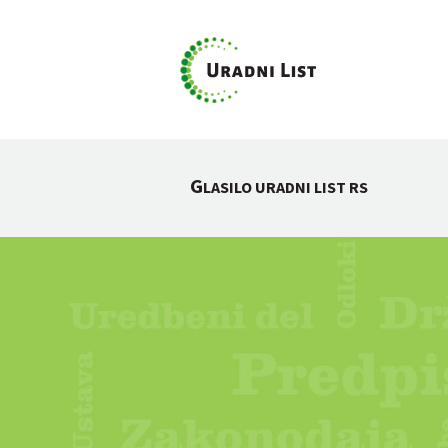
G
LASILO URADNI LIST RS