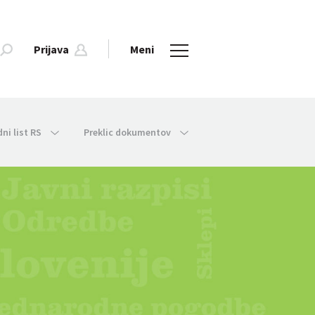
Prijava
Meni
dni list RS
Preklic dokumentov