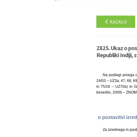
KAZALO
2825. Ukaz o pos
Republiki Indiji, 
Na podlagi prvega o
24/03 – UZ3a, 47, 68, 6
in 75/16 – UZ70a) in č
besedilo, 20/06 – ZNOM
o postavitvi izr
Za izrednega in poo