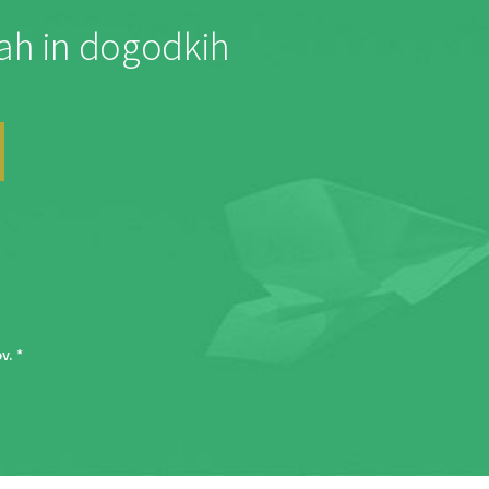
jah in dogodkih
ov
. *