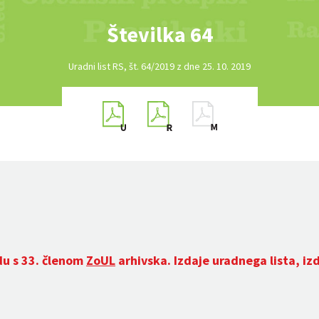
Številka 64
Uradni list RS, št. 64/2019 z dne 25. 10. 2019
du s 33. členom
ZoUL
arhivska. Izdaje uradnega lista, iz