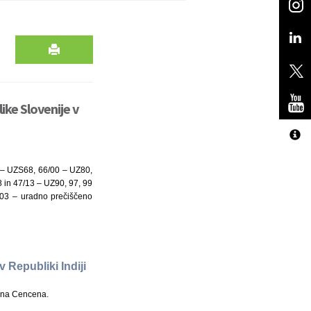
ke Slovenije v
7 – UZS68, 66/00 – UZ80,
 in 47/13 – UZ90, 97, 99
/03 – uradno prečiščeno
 Republiki Indiji
jana Cencena.