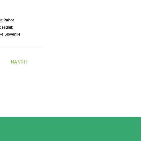
ut Pahor
dsednik
ke Slovenije
NA VRH