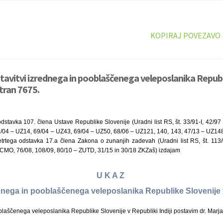
KOPIRAJ POVEZAVO
tavitvi izrednega in pooblaščenega veleposlanika Republi
stran 7675.
dstavka 107. člena Ustave Republike Slovenije (Uradni list RS, št. 33/91-I, 42/9
9/04 – UZ14, 69/04 – UZ43, 69/04 – UZ50, 68/06 – UZ121, 140, 143, 47/13 – UZ148
etrtega odstavka 17.a člena Zakona o zunanjih zadevah (Uradni list RS, št. 113
CMO, 76/08, 108/09, 80/10 – ZUTD, 31/15 in 30/18 ZKZaš) izdajam
U K A Z
ednega in pooblaščenega veleposlanika Republike Slovenije v
blaščenega veleposlanika Republike Slovenije v Republiki Indiji postavim dr. Mar