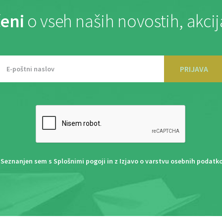
eni
o vseh naših novostih, akci
PRIJAVA
Seznanjen sem s
Splošnimi pogoji
in z
Izjavo o varstvu osebnih podatk