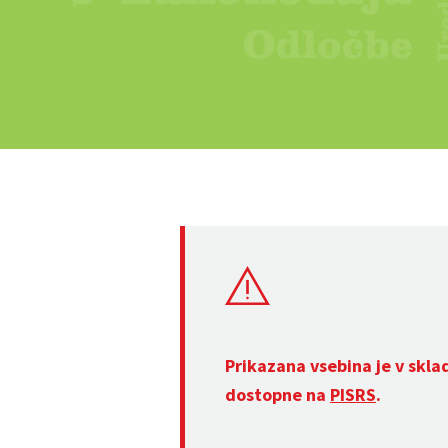
Prikazana vsebina je v skla
dostopne na
PISRS
.