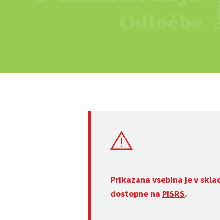
Prikazana vsebina je v skla
dostopne na
PISRS
.