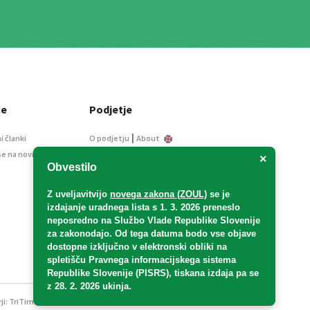
ce
Podjetje
|
i članki
O podjetju
About
se na novice
Kontakt
×
Obvestilo
Informacije javnega
značaja
Z uveljavitvijo
novega zakona (ZOUL)
se je
Oglaševanje
izdajanje uradnega lista s 1. 3. 2026 preneslo
Splošni pogoji
neposredno
na Službo Vlade Republike Slovenije
Izjava o varstvu osebnih
za zakonodajo
. Od tega datuma bodo vse objave
podatkov
dostopne izključno v elektronski obliki na
spletišču Pravnega informacijskega sistema
E-dražbe
Republike Slovenije (PISRS), tiskana izdaja pa se
z 28. 2. 2026 ukinja.
ji:
TriTim spletna agencija
v sodelovanju z 2Mobile