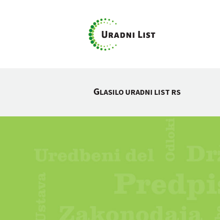
G
LASILO URADNI LIST RS