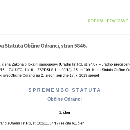
KOPIRAJ POVEZAVO
 Statuta Občine Odranci, stran 5846.
. člena Zakona o lokalni samoupravi (Uradni list RS, št. 94/07 – uradno prečiščen
/15 – ZUUJFO, 11/18 – ZSPDSLS-1 in 30/18), 15. in 109. člena Statuta Občine Odra
i svet Občine Odranci na 2. izredni seji dne 17. 7. 2019 sprejel
S P R E M E M B O S T A T U T A
Občine Odranci
1. člen
nci (Uradni list RS, št. 102/11, 64/17) se črta 61. člen.