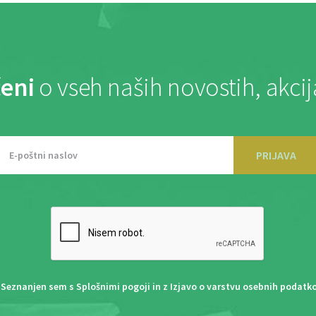
eni
o vseh naših novostih, akci
PRIJAVA
Seznanjen sem s
Splošnimi pogoji
in z
Izjavo o varstvu osebnih podatk