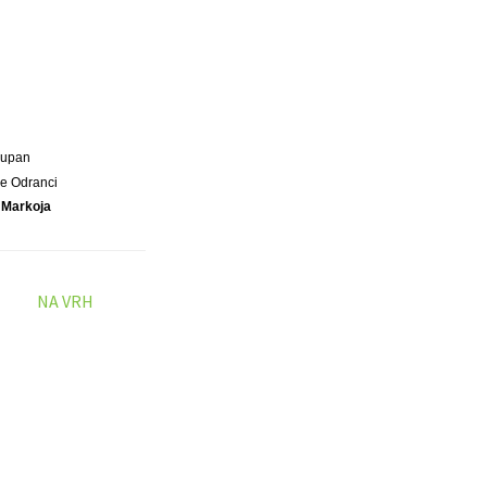
Župan
e Odranci
 Markoja
NA VRH