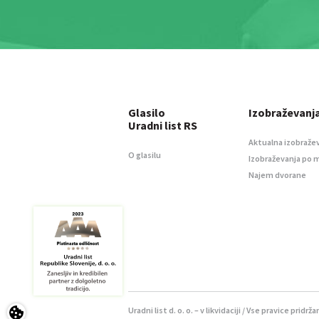
Glasilo
Izobraževanj
Uradni list RS
Aktualna izobraže
O glasilu
Izobraževanja po 
Najem dvorane
Uradni list d. o. o. – v likvidaciji / Vse pravice pridrža