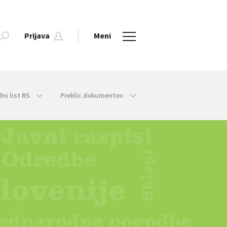
Prijava
Meni
dni list RS
Preklic dokumentov