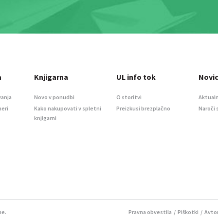
a
Knjigarna
UL info tok
Novi
vanja
Novo v ponudbi
O storitvi
Aktualn
meri
Kako nakupovati v spletni
Preizkusi brezplačno
Naroči 
knjigarni
ne.
Pravna obvestila
/
Piškotki
/ Avtor