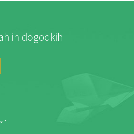
jah in dogodkih
ov
. *