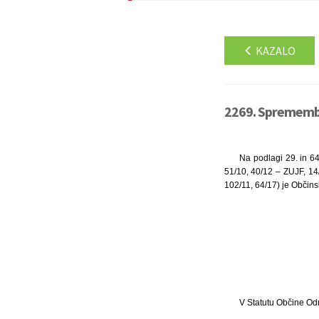
KAZALO
2269. Sprememba
Na podlagi 29. in 64
51/10, 40/12 – ZUJF, 14
102/11, 64/17) je Občinsk
V Statutu Občine Odra