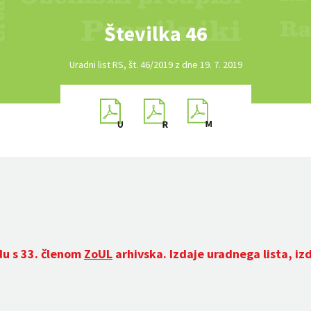
Številka 46
Uradni list RS, št. 46/2019 z dne 19. 7. 2019
du s 33. členom
ZoUL
arhivska. Izdaje uradnega lista, iz