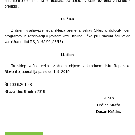
spremenijo elementi, ki so podlaga za določitev cene oziroma v skladu s
predpisi.
10. člen
Z dnem uveljavitve tega sklepa preneha veljati Sklep o določitvi cen
programov in rezervaciji v javnem vrtcu Krkine lučke pri Osnovni šoli Vavta
vas (Uradni list RS, št. 63/08, 85/15).
11. člen
Ta sklep začne veljati z dnem objave v Uradnem listu Republike
Slovenije, uporablja pa se od 1. 9. 2019.
Št. 600-6/2019-8
Straža, dne 9. julija 2019
Župan
Občine Straža
Dušan Krštinc