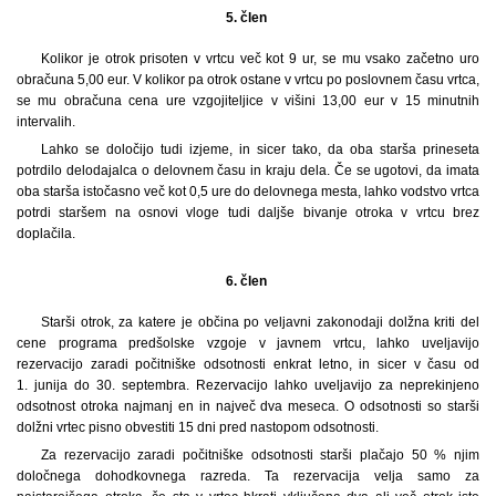
5. člen
Kolikor je otrok prisoten v vrtcu več kot 9 ur, se mu vsako začetno uro
obračuna 5,00 eur. V kolikor pa otrok ostane v vrtcu po poslovnem času vrtca,
se mu obračuna cena ure vzgojiteljice v višini 13,00 eur v 15 minutnih
intervalih.
Lahko se določijo tudi izjeme, in sicer tako, da oba starša prineseta
potrdilo delodajalca o delovnem času in kraju dela. Če se ugotovi, da imata
oba starša istočasno več kot 0,5 ure do delovnega mesta, lahko vodstvo vrtca
potrdi staršem na osnovi vloge tudi daljše bivanje otroka v vrtcu brez
doplačila.
6. člen
Starši otrok, za katere je občina po veljavni zakonodaji dolžna kriti del
cene programa predšolske vzgoje v javnem vrtcu, lahko uveljavijo
rezervacijo zaradi počitniške odsotnosti enkrat letno, in sicer v času od
1. junija do 30. septembra. Rezervacijo lahko uveljavijo za neprekinjeno
odsotnost otroka najmanj en in največ dva meseca. O odsotnosti so starši
dolžni vrtec pisno obvestiti 15 dni pred nastopom odsotnosti.
Za rezervacijo zaradi počitniške odsotnosti starši plačajo 50 % njim
določnega dohodkovnega razreda. Ta rezervacija velja samo za