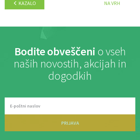
KAZALO
NA VRH
Bodite obveščeni
o vseh
naših novostih, akcijah in
dogodkih
PRIJAVA