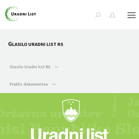
G
LASILO URADNI LIST RS
Glasilo Uradni list RS
Preklic dokumentov