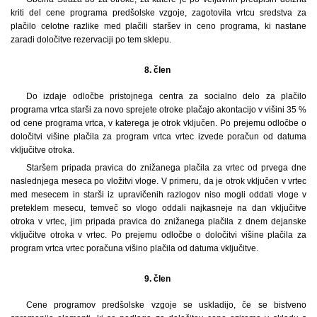
kriti del cene programa predšolske vzgoje, zagotovila vrtcu sredstva za
plačilo celotne razlike med plačili staršev in ceno programa, ki nastane
zaradi določitve rezervaciji po tem sklepu.
8. člen
Do izdaje odločbe pristojnega centra za socialno delo za plačilo
programa vrtca starši za novo sprejete otroke plačajo akontacijo v višini 35 %
od cene programa vrtca, v katerega je otrok vključen. Po prejemu odločbe o
določitvi višine plačila za program vrtca vrtec izvede poračun od datuma
vključitve otroka.
Staršem pripada pravica do znižanega plačila za vrtec od prvega dne
naslednjega meseca po vložitvi vloge. V primeru, da je otrok vključen v vrtec
med mesecem in starši iz upravičenih razlogov niso mogli oddati vloge v
preteklem mesecu, temveč so vlogo oddali najkasneje na dan vključitve
otroka v vrtec, jim pripada pravica do znižanega plačila z dnem dejanske
vključitve otroka v vrtec. Po prejemu odločbe o določitvi višine plačila za
program vrtca vrtec poračuna višino plačila od datuma vključitve.
9. člen
Cene programov predšolske vzgoje se uskladijo, če se bistveno