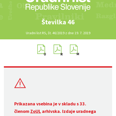
Številka 46
Uradni list RS, št. 46/2019 z dne 19. 7. 2019
Prikazana vsebina je v skladu s 33.
členom
ZoUL
arhivska. Izdaje uradnega