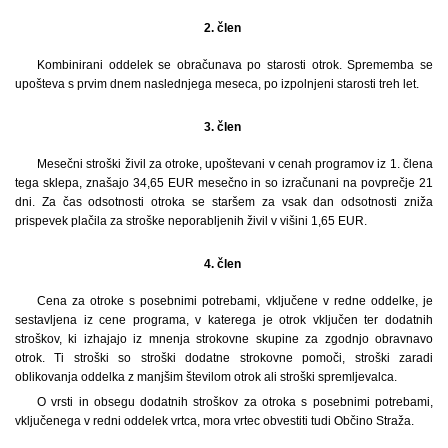
2. člen
Kombinirani oddelek se obračunava po starosti otrok. Sprememba se
upošteva s prvim dnem naslednjega meseca, po izpolnjeni starosti treh let.
3. člen
Mesečni stroški živil za otroke, upoštevani v cenah programov iz 1. člena
tega sklepa, znašajo 34,65 EUR mesečno in so izračunani na povprečje 21
dni. Za čas odsotnosti otroka se staršem za vsak dan odsotnosti zniža
prispevek plačila za stroške neporabljenih živil v višini 1,65 EUR.
4. člen
Cena za otroke s posebnimi potrebami, vključene v redne oddelke, je
sestavljena iz cene programa, v katerega je otrok vključen ter dodatnih
stroškov, ki izhajajo iz mnenja strokovne skupine za zgodnjo obravnavo
otrok. Ti stroški so stroški dodatne strokovne pomoči, stroški zaradi
oblikovanja oddelka z manjšim številom otrok ali stroški spremljevalca.
O vrsti in obsegu dodatnih stroškov za otroka s posebnimi potrebami,
vključenega v redni oddelek vrtca, mora vrtec obvestiti tudi Občino Straža.