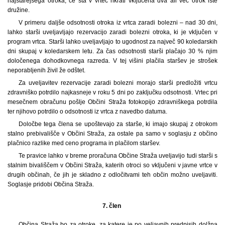
najstarejšega otroka, če sta v vrtec hkrati vključena dva ali več otrok iste
družine.
V primeru daljše odsotnosti otroka iz vrtca zaradi bolezni – nad 30 dni,
lahko starši uveljavljajo rezervacijo zaradi bolezni otroka, ki je vključen v
program vrtca. Starši lahko uveljavljajo to ugodnost za največ 90 koledarskih
dni skupaj v koledarskem letu. Za čas odsotnosti starši plačajo 30 % njim
določenega dohodkovnega razreda. V tej višini plačila staršev je strošek
neporabljenih živil že odštet.
Za uveljavitev rezervacije zaradi bolezni morajo starši predložiti vrtcu
zdravniško potrdilo najkasneje v roku 5 dni po zaključku odsotnosti. Vrtec pri
mesečnem obračunu pošlje Občini Straža fotokopijo zdravniškega potrdila
ter njihovo potrdilo o odsotnosti iz vrtca z navedbo datuma.
Določbe tega člena se upoštevajo za starše, ki imajo skupaj z otrokom
stalno prebivališče v Občini Straža, za ostale pa samo v soglasju z občino
plačnico razlike med ceno programa in plačilom staršev.
Te pravice lahko v breme proračuna Občine Straža uveljavijo tudi starši s
stalnim bivališčem v Občini Straža, katerih otroci so vključeni v javne vrtce v
drugih občinah, če jih je skladno z odločitvami teh občin možno uveljaviti.
Soglasje pridobi Občina Straža.
7. člen
Občina Straža bo za otroke, za katere je po veljavnih predpisih dolžna