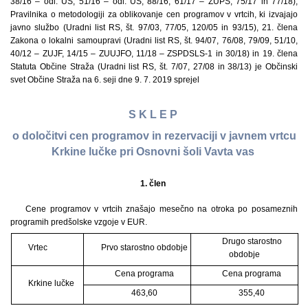
38/16 – odl. US, 51/16 – odl. US, 88/16, 61/17 – ZUPŠ, 75/17 in 77/18),
Pravilnika o metodologiji za oblikovanje cen programov v vrtcih, ki izvajajo
javno službo (Uradni list RS, št. 97/03, 77/05, 120/05 in 93/15), 21. člena
Zakona o lokalni samoupravi (Uradni list RS, št. 94/07, 76/08, 79/09, 51/10,
40/12 – ZUJF, 14/15 – ZUUJFO, 11/18 – ZSPDSLS-1 in 30/18) in 19. člena
Statuta Občine Straža (Uradni list RS, št. 7/07, 27/08 in 38/13) je Občinski
svet Občine Straža na 6. seji dne 9. 7. 2019 sprejel
S K L E P
o določitvi cen programov in rezervaciji v javnem vrtcu
Krkine lučke pri Osnovni šoli Vavta vas
1. člen
Cene programov v vrtcih znašajo mesečno na otroka po posameznih
programih predšolske vzgoje v EUR.
Drugo starostno
Vrtec
Prvo starostno obdobje
obdobje
Cena programa
Cena programa
Krkine lučke
463,60
355,40