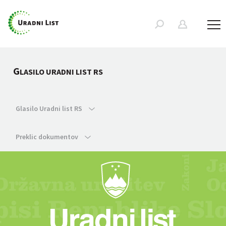
G
LASILO URADNI LIST RS
Glasilo Uradni list RS
Preklic dokumentov