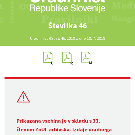
Številka 46
Uradni list RS, št. 46/2019 z dne 19. 7. 2019
Prikazana vsebina je v skladu s 33.
členom
ZoUL
arhivska. Izdaje uradnega