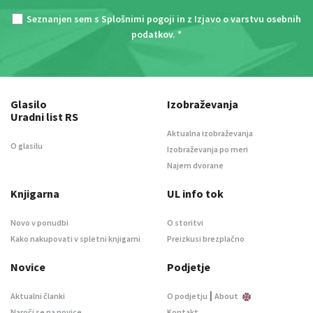
Seznanjen sem s
Splošnimi pogoji
in z
Izjavo o varstvu osebnih
podatkov
. *
Glasilo
Izobraževanja
Uradni list RS
Aktualna izobraževanja
O glasilu
Izobraževanja po meri
Najem dvorane
Knjigarna
UL info tok
Novo v ponudbi
O storitvi
Kako nakupovati v spletni knjigarni
Preizkusi brezplačno
Novice
Podjetje
|
Aktualni članki
O podjetju
About
Naroči se na novice
Kontakt