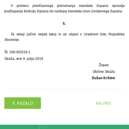
V primeru predčasnega prenehanja mandata župana opravlja
podžupanja funkcijo župana do nastopa mandata novo izvoljenega župana.
5.
Ta sklep začne veljati takoj in se objavi v Uradnem listu Republike
Slovenije.
Št. 100-9/2019-1
Straža, dne 9. julija 2019
Župan
Občine Straža
Dušan Krštinc
KAZALO
NA VRH