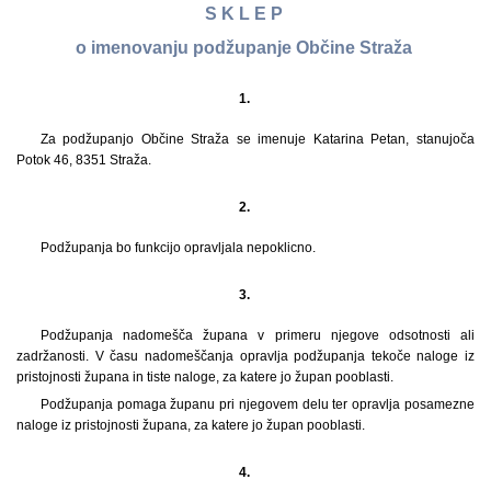
S K L E P
o imenovanju podžupanje Občine Straža
1.
Za podžupanjo Občine Straža se imenuje Katarina Petan, stanujoča
Potok 46, 8351 Straža.
2.
Podžupanja bo funkcijo opravljala nepoklicno.
3.
Podžupanja nadomešča župana v primeru njegove odsotnosti ali
zadržanosti. V času nadomeščanja opravlja podžupanja tekoče naloge iz
pristojnosti župana in tiste naloge, za katere jo župan pooblasti.
Podžupanja pomaga županu pri njegovem delu ter opravlja posamezne
naloge iz pristojnosti župana, za katere jo župan pooblasti.
4.