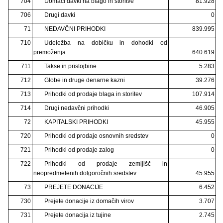
704
Domači davki na blago in storitve
81.928
706
Drugi davki
0
71
NEDAVČNI PRIHODKI
839.995
710
Udeležba na dobičku in dohodki od
premoženja
640.619
711
Takse in pristojbine
5.283
712
Globe in druge denarne kazni
39.276
713
Prihodki od prodaje blaga in storitev
107.914
714
Drugi nedavčni prihodki
46.905
72
KAPITALSKI PRIHODKI
45.955
720
Prihodki od prodaje osnovnih sredstev
0
721
Prihodki od prodaje zalog
0
722
Prihodki od prodaje zemljišč in
neopredmetenih dolgoročnih sredstev
45.955
73
PREJETE DONACIJE
6.452
730
Prejete donacije iz domačih virov
3.707
731
Prejete donacija iz tujine
2.745