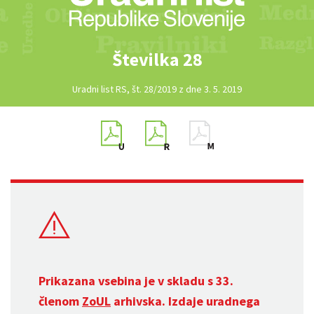
Številka 28
Uradni list RS, št. 28/2019 z dne 3. 5. 2019
Prikazana vsebina je v skladu s 33.
členom
ZoUL
arhivska. Izdaje uradnega