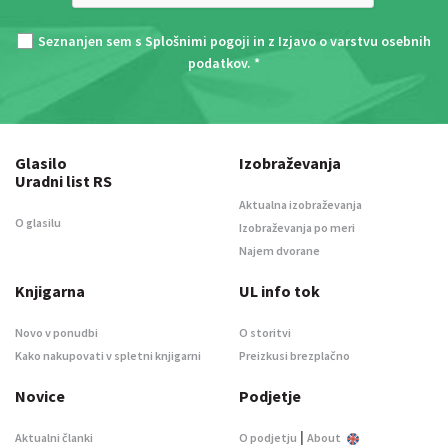
Seznanjen sem s
Splošnimi pogoji
in z
Izjavo o varstvu osebnih
podatkov
. *
Glasilo
Izobraževanja
Uradni list RS
Aktualna izobraževanja
O glasilu
Izobraževanja po meri
Najem dvorane
Knjigarna
UL info tok
Novo v ponudbi
O storitvi
Kako nakupovati v spletni knjigarni
Preizkusi brezplačno
Novice
Podjetje
|
Aktualni članki
O podjetju
About