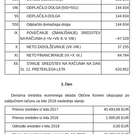
VIII.
ODPLAČILO DOLGA (550+551)
144.934
55
ODPLAČILA DOLGA
144.934
550
Odplačilo domačega dolga
144.934
IX.
POVEČANJE (ZMANJŠANJE) SREDSTEV
NA RAČUNIH (I.+IV.+VII.-II.-V.-VIII.)
–47.529
X.
NETO ZADOLŽEVANJE (VII.-VIII.)
37.255
XI.
NETO FINANCIRANJE (VI.+X.-IX.)
84.784
XII.
STANJE SREDSTEV NA RAČUNIH NA DAN
31. 12. PRETEKLEGA LETA
620.852
3. člen
Denarna sredstva rezervnega sklada Občine Komen izkazujejo po
zaključnem računu za leto 2018 naslednje stanje:
Prenos sredstev iz leta 2017
45.493,66 EUR
Prenos sredstev iz leta 2018
1.000,00 EUR
Odhodki sredstev v letu 2018
0,00 EUR