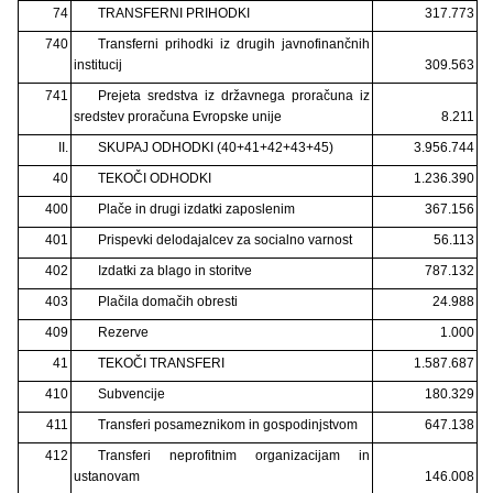
74
TRANSFERNI PRIHODKI
317.773
740
Transferni prihodki iz drugih javnofinančnih
institucij
309.563
741
Prejeta sredstva iz državnega proračuna iz
sredstev proračuna Evropske unije
8.211
II.
SKUPAJ ODHODKI (40+41+42+43+45)
3.956.744
40
TEKOČI ODHODKI
1.236.390
400
Plače in drugi izdatki zaposlenim
367.156
401
Prispevki delodajalcev za socialno varnost
56.113
402
Izdatki za blago in storitve
787.132
403
Plačila domačih obresti
24.988
409
Rezerve
1.000
41
TEKOČI TRANSFERI
1.587.687
410
Subvencije
180.329
411
Transferi posameznikom in gospodinjstvom
647.138
412
Transferi neprofitnim organizacijam in
ustanovam
146.008