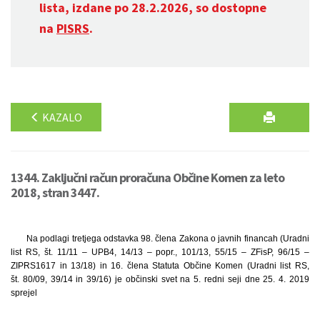
lista, izdane po 28.2.2026, so dostopne
na
PISRS
.
KAZALO
1344. Zaključni račun proračuna Občine Komen za leto
2018, stran 3447.
Na podlagi tretjega odstavka 98. člena Zakona o javnih financah (Uradni
list RS, št. 11/11 – UPB4, 14/13 – popr., 101/13, 55/15 – ZFisP, 96/15 –
ZIPRS1617 in 13/18) in 16. člena Statuta Občine Komen (Uradni list RS,
št. 80/09, 39/14 in 39/16) je občinski svet na 5. redni seji dne 25. 4. 2019
sprejel