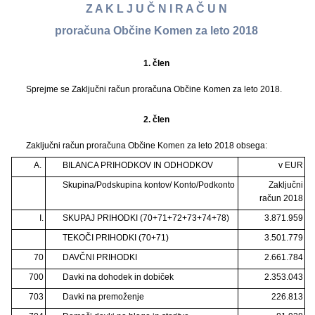
Z A K L J U Č N I R A Č U N
proračuna Občine Komen za leto 2018
1. člen
Sprejme se Zaključni račun proračuna Občine Komen za leto 2018.
2. člen
Zaključni račun proračuna Občine Komen za leto 2018 obsega:
A.
BILANCA PRIHODKOV IN ODHODKOV
v EUR
Skupina/Podskupina kontov/ Konto/Podkonto
Zaključni
račun 2018
I.
SKUPAJ PRIHODKI (70+71+72+73+74+78)
3.871.959
TEKOČI PRIHODKI (70+71)
3.501.779
70
DAVČNI PRIHODKI
2.661.784
700
Davki na dohodek in dobiček
2.353.043
703
Davki na premoženje
226.813