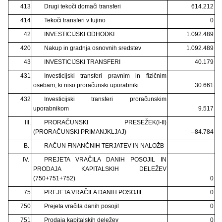
413
Drugi tekoči domači transferi
614.212
414
Tekoči transferi v tujino
0
42
INVESTICIJSKI ODHODKI
1.092.489
420
Nakup in gradnja osnovnih sredstev
1.092.489
43
INVESTICIJSKI TRANSFERI
40.179
431
Investicijski transferi pravnim in fizičnim
osebam, ki niso proračunski uporabniki
30.661
432
Investicijski transferi proračunskim
uporabnikom
9.517
III.
PRORAČUNSKI PRESEŽEK(I-II)
(PRORAČUNSKI PRIMANJKLJAJ)
–84.784
B.
RAČUN FINANČNIH TERJATEV IN NALOŽB
IV.
PREJETA VRAČILA DANIH POSOJIL IN
PRODAJA KAPITALSKIH DELEŽEV
(750+751+752)
0
75
PREJETA VRAČILA DANIH POSOJIL
0
750
Prejeta vračila danih posojil
0
751
Prodaja kapitalskih deležev
0