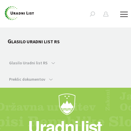
G
LASILO URADNI LIST RS
Glasilo Uradni list RS
Preklic dokumentov