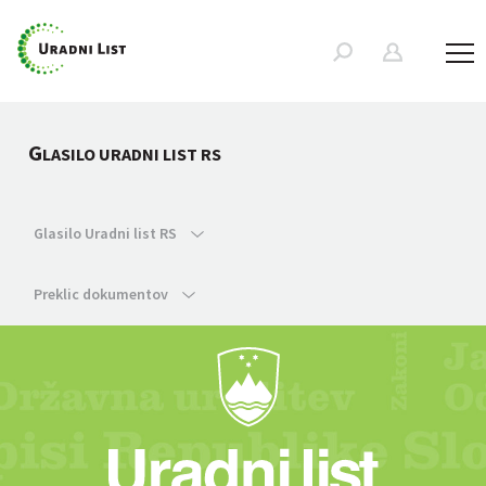
G
LASILO URADNI LIST RS
Glasilo Uradni list RS
Preklic dokumentov