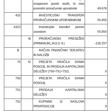
izvajalcem javnih služb, ki niso
posredni proračunski uporabniki
49.676
432
INVESTICIJSKI TRANSFERI
PRORAČUNSKIM UPORABNIKOM
55.855
4323
Investicijski transferi javnim
zavodom
55.855
III.
PRORAČUNSKI PRESEŽEK
(PRIMANJKLJAJ) (I.-II.)
-226.257
B.
RAČUN FINANČNIH TERJATEV
IN NALOŽB
75
IV.
PREJETA VRAČILA DANIH
POSOJIL IN PRODAJA KAPITALSKIH
DELEŽEV (750+751+752)
0
750
PREJETA VRAČILA DANIH
POSOJIL
0
751
PRODAJA KAPITALSKIH
DELEŽEV
0
752
KUPNINE IZ NASLOVA
PRIVATIZACIJE
0