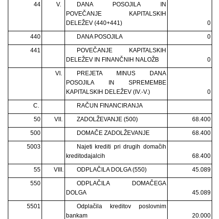
44
V.
DANA POSOJILA IN
POVEČANJE KAPITALSKIH
DELEŽEV (440+441)
0
440
DANA POSOJILA
0
441
POVEČANJE KAPITALSKIH
DELEŽEV IN FINANČNIH NALOŽB
0
VI.
PREJETA MINUS DANA
POSOJILA IN SPREMEMBE
KAPITALSKIH DELEŽEV (IV.-V.)
0
C.
RAČUN FINANCIRANJA
50
VII.
ZADOLŽEVANJE (500)
68.400
500
DOMAČE ZADOLŽEVANJE
68.400
5003
Najeti krediti pri drugih domačih
kreditodajalcih
68.400
55
VIII.
ODPLAČILA DOLGA (550)
45.089
550
ODPLAČILA DOMAČEGA
DOLGA
45.089
5501
Odplačila kreditov poslovnim
bankam
20.000