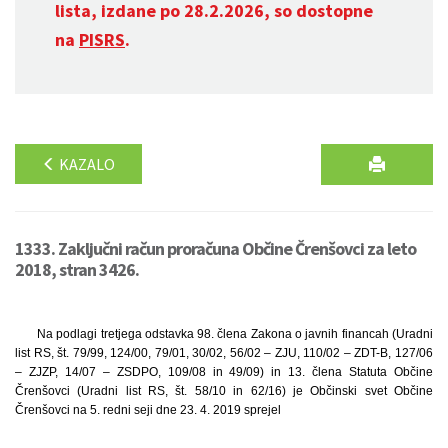
lista, izdane po 28.2.2026, so dostopne
na
PISRS
.
KAZALO
1333. Zaključni račun proračuna Občine Črenšovci za leto
2018, stran 3426.
Na podlagi tretjega odstavka 98. člena Zakona o javnih financah (Uradni
list RS, št. 79/99, 124/00, 79/01, 30/02, 56/02 – ZJU, 110/02 – ZDT-B, 127/06
– ZJZP, 14/07 – ZSDPO, 109/08 in 49/09) in 13. člena Statuta Občine
Črenšovci (Uradni list RS, št. 58/10 in 62/16) je Občinski svet Občine
Črenšovci na 5. redni seji dne 23. 4. 2019 sprejel