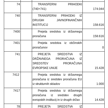
74
TRANSFERNI PRIHODKI
(740+741)
174.044
740
TRANSFERNI PRIHODKI IZ
DRUGIH JAVNOFINANČNIH
INSTITUCIJ
158.616
7400
Prejeta sredstva iz državnega
proračuna
158.616
7401
Prejeta sredstva iz občinskih
proračunov
0
741
PREJETA SREDSTVA IZ
DRŽAVNEGA PRORAČUNA IZ
SREDSTEV PRORAČUNA
EVROPSKE UNIJE
15.428
7412
Prejeta sredstva iz državnega
proračuna iz sredstev proračuna EU
iz strukturnih skladov
1.000
7417
Prejeta sredstva iz državnega
proračuna iz sredstev drugih
evropskih institucij in iz drugih držav
14.428
78
PREJETA SREDSTVA IZ