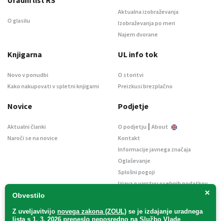
Aktualna izobraževanja
O glasilu
Izobraževanja po meri
Najem dvorane
Knjigarna
UL info tok
Novo v ponudbi
O storitvi
Kako nakupovati v spletni knjigarni
Preizkusi brezplačno
Novice
Podjetje
|
Aktualni članki
O podjetju
About
Naroči se na novice
Kontakt
Informacije javnega značaja
Oglaševanje
Splošni pogoji
Izjava o varstvu osebnih podatkov
×
E-dražbe
Obvestilo
Z uveljavitvijo
novega zakona (ZOUL)
se je
izdajanje uradnega
lista s 1. 3. 2026 preneslo
neposredno
na Službo Vlade