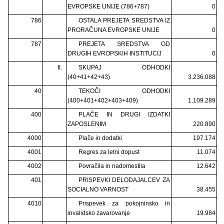
EVROPSKE UNIJE (786+787)
0
786
OSTALA PREJETA SREDSTVA IZ
PRORAČUNA EVROPSKE UNIJE
0
787
PREJETA SREDSTVA OD
DRUGIH EVROPSKIH INSTITUCIJ
0
II.
SKUPAJ ODHODKI
(40+41+42+43)
3.236.088
40
TEKOČI ODHODKI
(400+401+402+403+409)
1.109.289
400
PLAČE IN DRUGI IZDATKI
ZAPOSLENIM
220.890
4000
Plače in dodatki
197.174
4001
Regres za letni dopust
11.074
4002
Povračila in nadomestila
12.642
401
PRISPEVKI DELODAJALCEV ZA
SOCIALNO VARNOST
38.455
4010
Prispevek za pokojninsko in
invalidsko zavarovanje
19.984