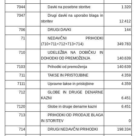
7044
Davki na posebne storitve
1.320
7047
Drugi davki na uporabo blaga in
storitev
12.412
706
DRUGI DAVKI
144
71
NEDAVČNI PRIHODKI
(710+711+712+713+714)
349.783
710
UDELEŽBA NA DOBIČKU IN
DOHODKI OD PREMOŽENJA
140.639
7103
Prihodki od premoženja
140.639
711
TAKSE IN PRISTOJBINE
4.359
7111
Upravne takse in pristojbine
4.359
712
GLOBE IN DRUGE DENARNE
KAZNI
6.451
7120
Globe in druge denarne kazni
6.451
713
PRIHODKI OD PRODAJE BLAGA
IN STORITEV
0
714
DRUGI NEDAVČNI PRIHODKI
198.334