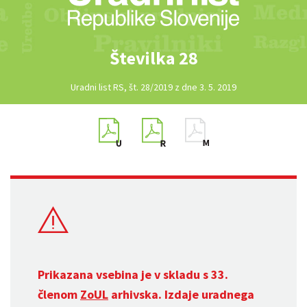
Številka 28
Uradni list RS, št. 28/2019 z dne 3. 5. 2019
Prikazana vsebina je v skladu s 33.
členom
ZoUL
arhivska. Izdaje uradnega