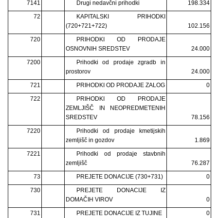
7141
Drugi nedavčni prihodki
198.334
72
KAPITALSKI PRIHODKI
(720+721+722)
102.156
720
PRIHODKI OD PRODAJE
OSNOVNIH SREDSTEV
24.000
7200
Prihodki od prodaje zgradb in
prostorov
24.000
721
PRIHODKI OD PRODAJE ZALOG
0
722
PRIHODKI OD PRODAJE
ZEMLJIŠČ IN NEOPREDMETENIH
SREDSTEV
78.156
7220
Prihodki od prodaje kmetijskih
zemljišč in gozdov
1.869
7221
Prihodki od prodaje stavbnih
zemljišč
76.287
73
PREJETE DONACIJE (730+731)
0
730
PREJETE DONACIJE IZ
DOMAČIH VIROV
0
731
PREJETE DONACIJE IZ TUJINE
0