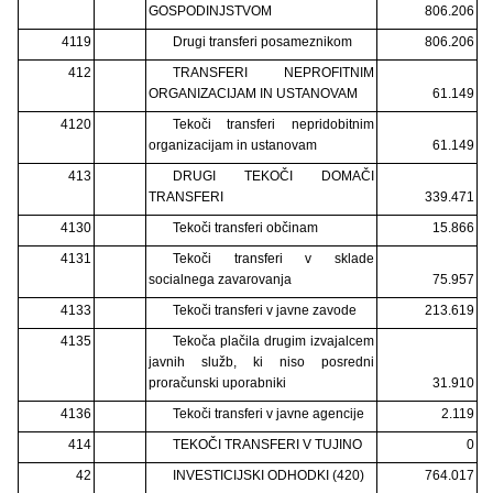
GOSPODINJSTVOM
806.206
4119
Drugi transferi posameznikom
806.206
412
TRANSFERI NEPROFITNIM
ORGANIZACIJAM IN USTANOVAM
61.149
4120
Tekoči transferi nepridobitnim
organizacijam in ustanovam
61.149
413
DRUGI TEKOČI DOMAČI
TRANSFERI
339.471
4130
Tekoči transferi občinam
15.866
4131
Tekoči transferi v sklade
socialnega zavarovanja
75.957
4133
Tekoči transferi v javne zavode
213.619
4135
Tekoča plačila drugim izvajalcem
javnih služb, ki niso posredni
proračunski uporabniki
31.910
4136
Tekoči transferi v javne agencije
2.119
414
TEKOČI TRANSFERI V TUJINO
0
42
INVESTICIJSKI ODHODKI (420)
764.017