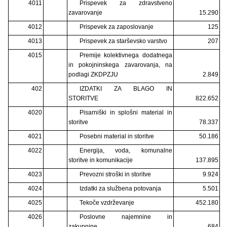
4011
Prispevek za zdravstveno
zavarovanje
15.290
4012
Prispevek za zaposlovanje
125
4013
Prispevek za starševsko varstvo
207
4015
Premije kolektivnega dodatnega
in pokojninskega zavarovanja, na
podlagi ZKDPZJU
2.849
402
IZDATKI ZA BLAGO IN
STORITVE
822.652
4020
Pisarniški in splošni material in
storitve
78.337
4021
Posebni material in storitve
50.186
4022
Energija, voda, komunalne
storitve in komunikacije
137.895
4023
Prevozni stroški in storitve
9.924
4024
Izdatki za službena potovanja
5.501
4025
Tekoče vzdrževanje
452.180
4026
Poslovne najemnine in
zakupnine
684