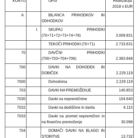
KONTO
OPIS
Realizacija:
2018 v EUR
A.
BILANCA PRIHODKOV IN
ODHODKOV
I.
SKUPAJ PRIHODKI
(70+71+72+73+74+78)
3.009.831
TEKOČI PRIHODKI (70+71)
2.733.631
70
DAVČNI PRIHODKI
(700+703+704+706)
2.383.848
700
DAVKI NA DOHODEK IN
DOBIČEK
2.229.119
7000
Dohodnina
2.229.119
703
DAVKI NA PREMOŽENJE
140.853
7030
Davki na nepremičnine
104.640
7032
Davki na dediščine in darila
6.115
7033
Davki na promet nepremičnin in
na finančno premoženje
30.098
704
DOMAČI DAVKI NA BLAGO IN
STORITVE
13.732