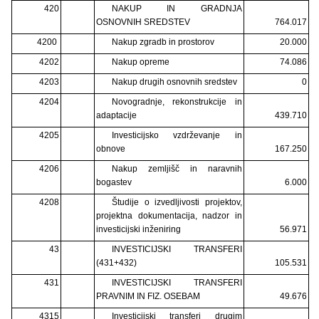
420
NAKUP IN GRADNJA
OSNOVNIH SREDSTEV
764.017
4200
Nakup zgradb in prostorov
20.000
4202
Nakup opreme
74.086
4203
Nakup drugih osnovnih sredstev
0
4204
Novogradnje, rekonstrukcije in
adaptacije
439.710
4205
Investicijsko vzdrževanje in
obnove
167.250
4206
Nakup zemljišč in naravnih
bogastev
6.000
4208
Študije o izvedljivosti projektov,
projektna dokumentacija, nadzor in
investicijski inženiring
56.971
43
INVESTICIJSKI TRANSFERI
(431+432)
105.531
431
INVESTICIJSKI TRANSFERI
PRAVNIM IN FIZ. OSEBAM
49.676
4315
Investicijski transferi drugim