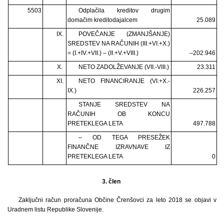
5503
Odplačila kreditov drugim
domačim kreditodajalcem
25.089
IX.
POVEČANJE (ZMANJŠANJE)
SREDSTEV NA RAČUNIH (III.+VI.+X.)
= (I.+IV.+VII.) – (II.+V.+VIII.)
–202.946
X.
NETO ZADOLŽEVANJE (VII.-VIII.)
23.311
XI.
NETO FINANCIRANJE (VI.+X.-
IX.)
226.257
STANJE SREDSTEV NA
RAČUNIH OB KONCU
PRETEKLEGA LETA
497.788
– OD TEGA PRESEŽEK
FINANČNE IZRAVNAVE IZ
PRETEKLEGA LETA
0
3. člen
Zaključni račun proračuna Občine Črenšovci za leto 2018 se objavi v
Uradnem listu Republike Slovenije.