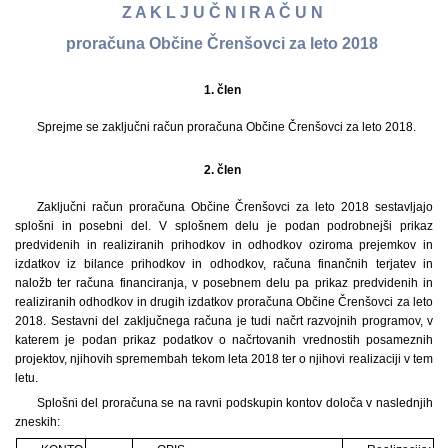
Z A K L J U Č N I R A Č U N
proračuna Občine Črenšovci za leto 2018
1. člen
Sprejme se zaključni račun proračuna Občine Črenšovci za leto 2018.
2. člen
Zaključni račun proračuna Občine Črenšovci za leto 2018 sestavljajo
splošni in posebni del. V splošnem delu je podan podrobnejši prikaz
predvidenih in realiziranih prihodkov in odhodkov oziroma prejemkov in
izdatkov iz bilance prihodkov in odhodkov, računa finančnih terjatev in
naložb ter računa financiranja, v posebnem delu pa prikaz predvidenih in
realiziranih odhodkov in drugih izdatkov proračuna Občine Črenšovci za leto
2018. Sestavni del zaključnega računa je tudi načrt razvojnih programov, v
katerem je podan prikaz podatkov o načrtovanih vrednostih posameznih
projektov, njihovih spremembah tekom leta 2018 ter o njihovi realizaciji v tem
letu.
Splošni del proračuna se na ravni podskupin kontov določa v naslednjih
zneskih: