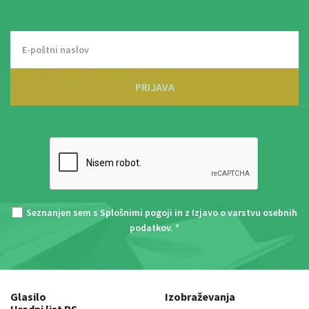
PRIJAVA
Seznanjen sem s
Splošnimi pogoji
in z
Izjavo o varstvu osebnih
podatkov
. *
Glasilo
Izobraževanja
Uradni list RS