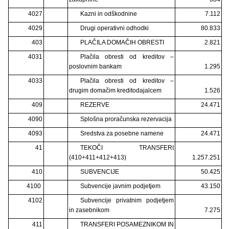
4027
Kazni in odškodnine
7.112
4029
Drugi operativni odhodki
80.833
403
PLAČILA DOMAČIH OBRESTI
2.821
4031
Plačila obresti od kreditov –
poslovnim bankam
1.295
4033
Plačila obresti od kreditov –
drugim domačim kreditodajalcem
1.526
409
REZERVE
24.471
4090
Splošna proračunska rezervacija
4093
Sredstva za posebne namene
24.471
41
TEKOČI TRANSFERI
(410+411+412+413)
1.257.251
410
SUBVENCIJE
50.425
4100
Subvencije javnim podjetjem
43.150
4102
Subvencije privatnim podjetjem
in zasebnikom
7.275
411
TRANSFERI POSAMEZNIKOM IN