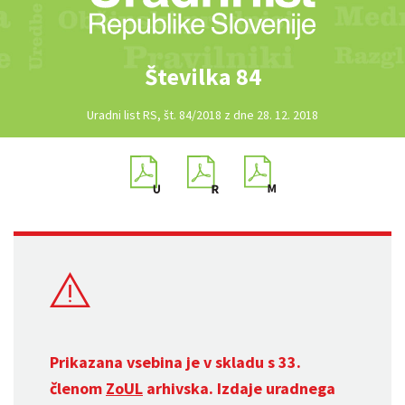
Številka 84
Uradni list RS, št. 84/2018 z dne 28. 12. 2018
Prikazana vsebina je v skladu s 33.
členom
ZoUL
arhivska. Izdaje uradnega