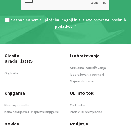
Seznanjen sem s
Splošnimi pogoji
in z
Izjavo o varstvu osebnih
podatkov
. *
Glasilo
Izobraževanja
Uradni list RS
Aktualna izobraževanja
O glasilu
Izobraževanja po meri
Najem dvorane
Knjigarna
UL info tok
Novo v ponudbi
O storitvi
Kako nakupovati v spletni knjigarni
Preizkusi brezplačno
Novice
Podjetje