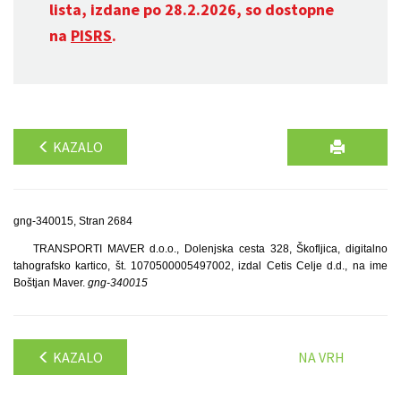
lista, izdane po 28.2.2026, so dostopne
na
PISRS
.
KAZALO
gng-340015, Stran 2684
TRANSPORTI MAVER d.o.o., Dolenjska cesta 328, Škofljica, digitalno
tahografsko kartico, št. 1070500005497002, izdal Cetis Celje d.d., na ime
Boštjan Maver.
gng-340015
KAZALO
NA VRH