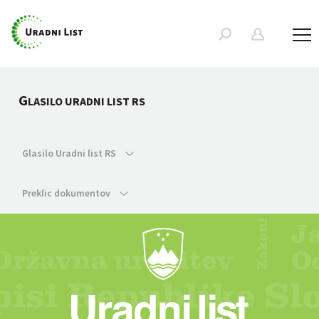
G
LASILO URADNI LIST RS
Glasilo Uradni list RS
Preklic dokumentov