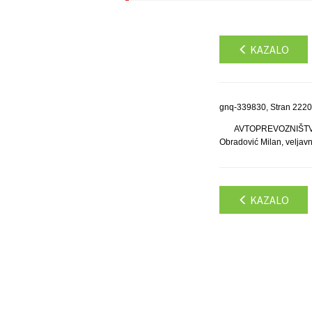
KAZALO
gnq-339830, Stran 2220
AVTOPREVOZNIŠTVO,
Obradović Milan, veljavn
KAZALO