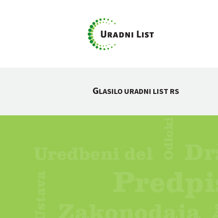
G
LASILO URADNI LIST RS