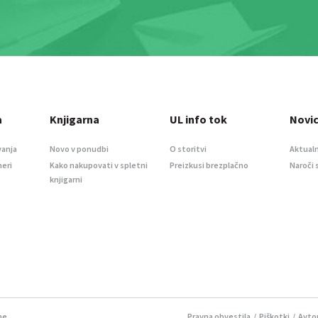
a
Knjigarna
UL info tok
Novi
vanja
Novo v ponudbi
O storitvi
Aktualn
meri
Kako nakupovati v spletni
Preizkusi brezplačno
Naroči 
knjigarni
ne.
Pravna obvestila
/
Piškotki
/ Avtor