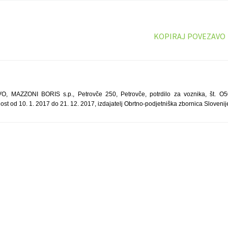
KOPIRAJ POVEZAVO
 MAZZONI BORIS s.p., Petrovče 250, Petrovče, potrdilo za voznika, št. O
ost od 10. 1. 2017 do 21. 12. 2017, izdajatelj Obrtno-podjetniška zbornica Slovenij