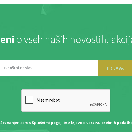
eni
o vseh naših novostih, akci
PRIJAVA
Seznanjen sem s
Splošnimi pogoji
in z
Izjavo o varstvu osebnih podatk