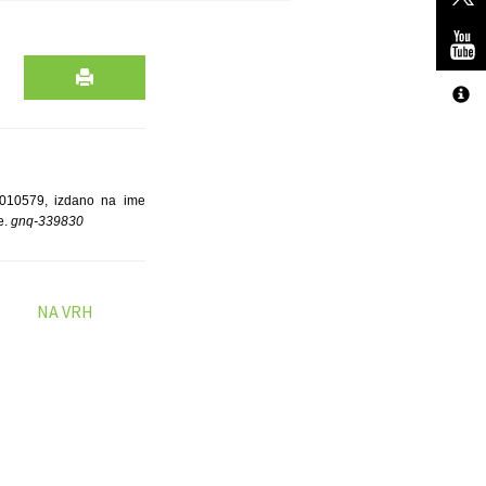
5010579, izdano na ime
e.
gnq-339830
NA VRH