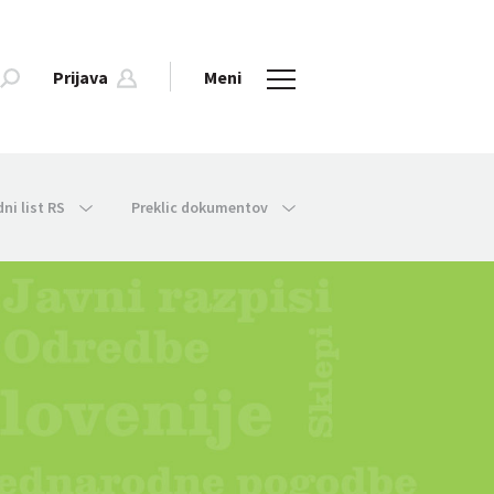
Prijava
Meni
dni list RS
Preklic dokumentov