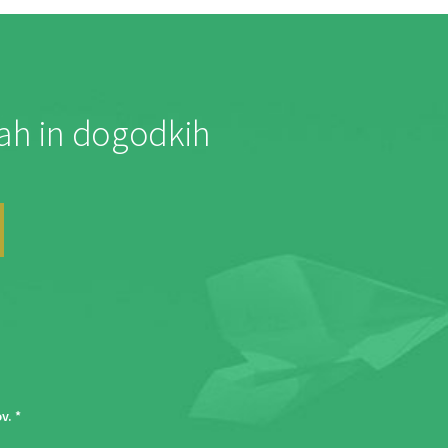
jah in dogodkih
ov
. *