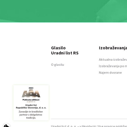
Glasilo
Izobraževanj
Uradni list RS
Aktualna izobraže
O glasilu
Izobraževanja po 
Najem dvorane
Uradni list d. o. o. – v likvidaciji / Vse pravice pridrža