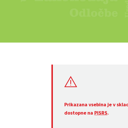
Prikazana vsebina je v skla
dostopne na
PISRS
.