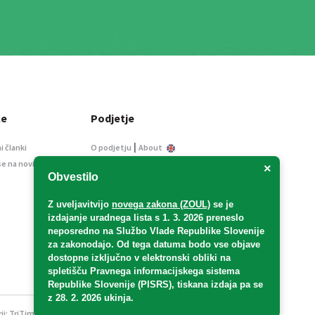
ce
Podjetje
|
i članki
O podjetju
About
se na novice
Kontakt
×
Obvestilo
Informacije javnega
značaja
Z uveljavitvijo
novega zakona (ZOUL)
se je
Oglaševanje
izdajanje uradnega lista s 1. 3. 2026 preneslo
Splošni pogoji
neposredno
na Službo Vlade Republike Slovenije
Izjava o varstvu osebnih
za zakonodajo
. Od tega datuma bodo vse objave
podatkov
dostopne izključno v elektronski obliki na
spletišču Pravnega informacijskega sistema
E-dražbe
Republike Slovenije (PISRS), tiskana izdaja pa se
z 28. 2. 2026 ukinja.
ji:
TriTim spletna agencija
v sodelovanju z 2Mobile