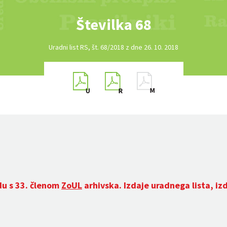
Številka 68
Uradni list RS, št. 68/2018 z dne 26. 10. 2018
du s 33. členom
ZoUL
arhivska. Izdaje uradnega lista, iz