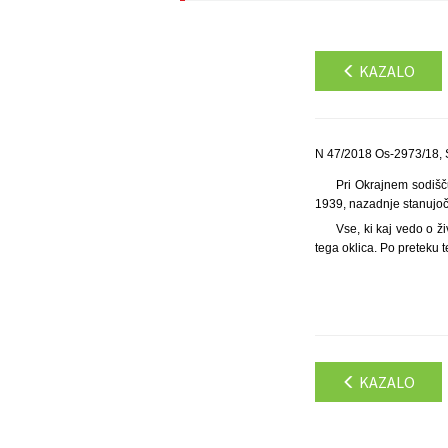
KAZALO
N 47/2018 Os-2973/18, 
Pri Okrajnem sodišču
1939, nazadnje stanujoča
Vse, ki kaj vedo o ž
tega oklica. Po preteku 
KAZALO