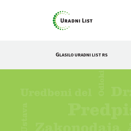
G
LASILO URADNI LIST RS