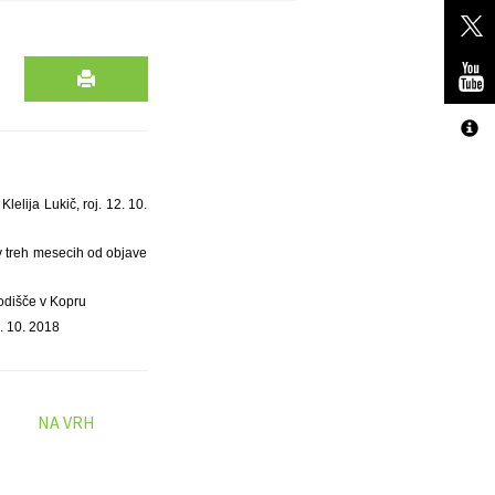
elija Lukič, roj. 12. 10.
 v treh mesecih od objave
odišče v Kopru
. 10. 2018
NA VRH