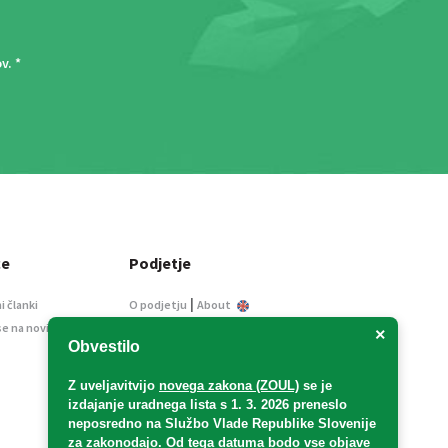
ov
. *
ce
Podjetje
|
i članki
O podjetju
About
se na novice
Kontakt
×
Obvestilo
Informacije javnega
značaja
Z uveljavitvijo
novega zakona (ZOUL)
se je
Oglaševanje
izdajanje uradnega lista s 1. 3. 2026 preneslo
Splošni pogoji
neposredno
na Službo Vlade Republike Slovenije
Izjava o varstvu osebnih
za zakonodajo
. Od tega datuma bodo vse objave