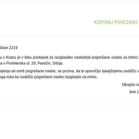
KOPIRAJ POVEZAVO
Stran 2219
 v Kopru je v teku postopek za razglasitev naslednje pogrešane osebe za mrtvo: Kl
 v Proleterska ul. 29, Paraćin, Srbija.
ivljenju ali smrti pogrešane osebe, se poziva, da to sporočijo tukajšnjemu sodišču
tega roka bo sodišče pogrešano osebo razglasilo za mrtvo.
Okrajno s
dne 1