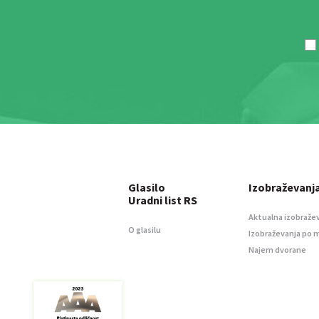
Glasilo
Izobraževanj
Uradni list RS
Aktualna izobraže
O glasilu
Izobraževanja po 
Najem dvorane