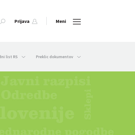
Prijava
Meni
dni list RS
Preklic dokumentov