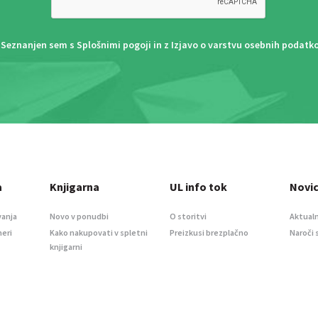
Seznanjen sem s
Splošnimi pogoji
in z
Izjavo o varstvu osebnih podatk
a
Knjigarna
UL info tok
Novi
vanja
Novo v ponudbi
O storitvi
Aktualn
meri
Kako nakupovati v spletni
Preizkusi brezplačno
Naroči 
knjigarni