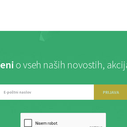
eni
o vseh naših novostih, akci
PRIJAVA