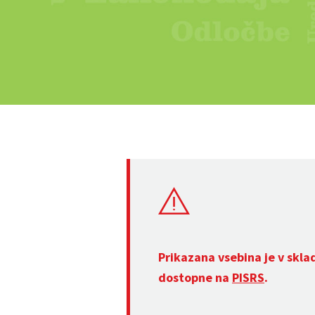
Prikazana vsebina je v skla
dostopne na
PISRS
.