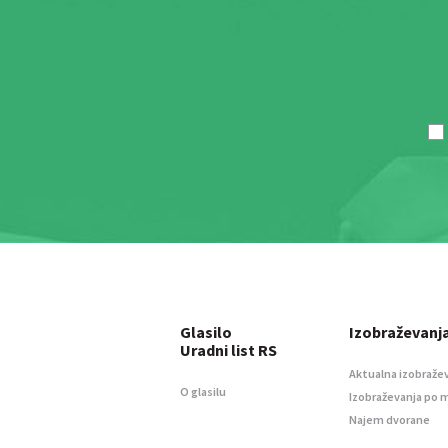
Glasilo
Izobraževanj
Uradni list RS
Aktualna izobraže
O glasilu
Izobraževanja po 
Najem dvorane