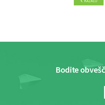
KAZALO
Bodite obvešč