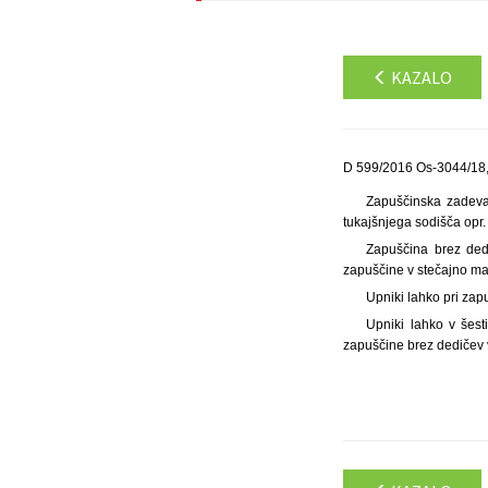
KAZALO
D 599/2016 Os-3044/18,
Zapuščinska zadeva;
tukajšnjega sodišča opr.
Zapuščina brez ded
zapuščine v stečajno ma
Upniki lahko pri zap
Upniki lahko v šes
zapuščine brez dedičev 