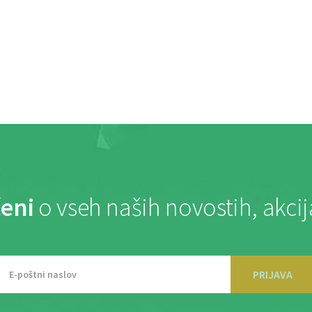
eni
o vseh naših novostih, akci
PRIJAVA