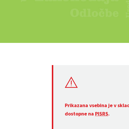
Prikazana vsebina je v skla
dostopne na
PISRS
.