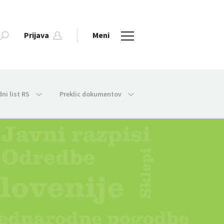
Prijava
Meni
dni list RS
Preklic dokumentov