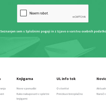
Seznanjen sem s
Splošnimi pogoji
in z
Izjavo o varstvu osebnih podatk
a
Knjigarna
UL info tok
Novi
vanja
Novo v ponudbi
O storitvi
Aktualn
meri
Kako nakupovati v spletni
Preizkusi brezplačno
Naroči 
knjigarni