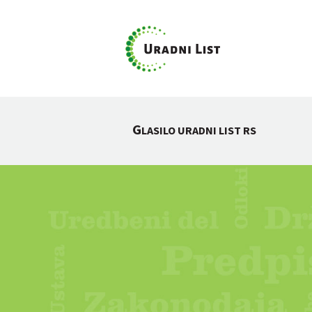
G
LASILO URADNI LIST RS