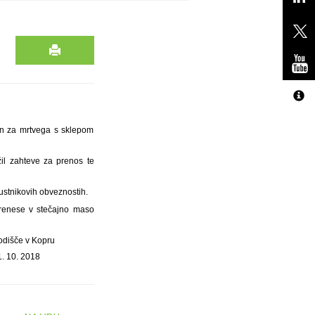
šen za mrtvega s sklepom
il zahteve za prenos te
ustnikovih obveznostih.
prenese v stečajno maso
odišče v Kopru
1. 10. 2018