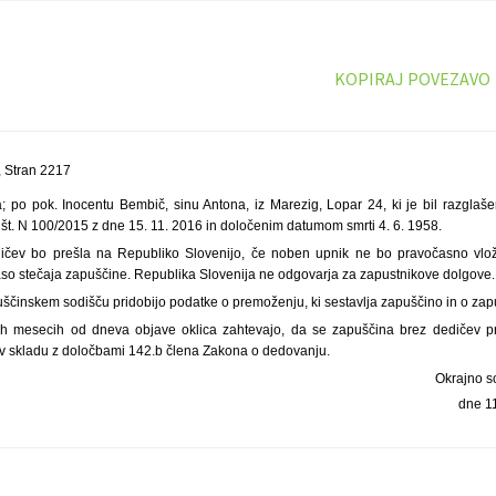
KOPIRAJ POVEZAVO
 Stran 2217
 po pok. Inocentu Bembič, sinu Antona, iz Marezig, Lopar 24, ki je bil razgla
 št. N 100/2015 z dne 15. 11. 2016 in določenim datumom smrti 4. 6. 1958.
ičev bo prešla na Republiko Slovenijo, če noben upnik ne bo pravočasno vlož
so stečaja zapuščine. Republika Slovenija ne odgovarja za zapustnikove dolgove.
uščinskem sodišču pridobijo podatke o premoženju, ki sestavlja zapuščino in o zap
tih mesecih od dneva objave oklica zahtevajo, da se zapuščina brez dedičev 
v skladu z določbami 142.b člena Zakona o dedovanju.
Okrajno s
dne 1