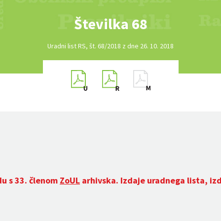
Številka 68
Uradni list RS, št. 68/2018 z dne 26. 10. 2018
du s 33. členom
ZoUL
arhivska. Izdaje uradnega lista, iz