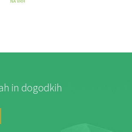
NA VRH
jah in dogodkih