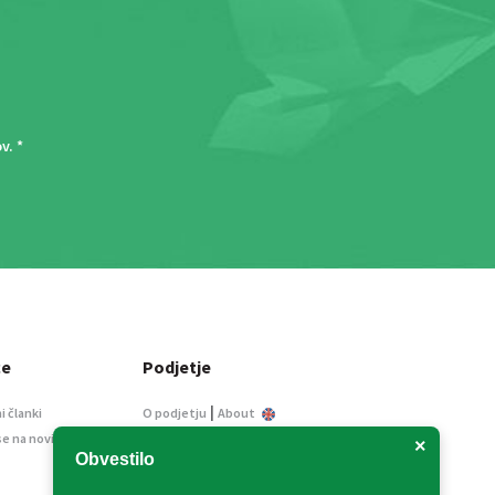
ov
. *
ce
Podjetje
|
i članki
O podjetju
About
se na novice
Kontakt
×
Obvestilo
Informacije javnega
značaja