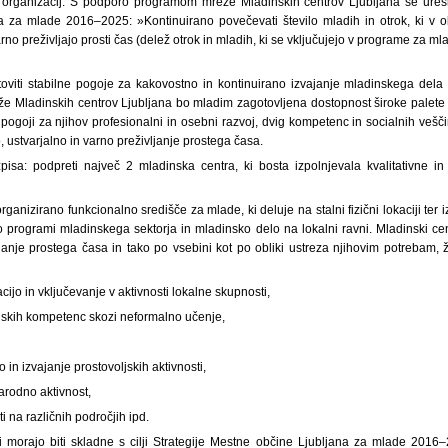
 organizacij. S podporo programom mreže Mladinskih centrov Ljubljana se uresnič
 za mlade 2016–2025: »Kontinuirano povečevati število mladih in otrok, ki v o
arno preživljajo prosti čas (delež otrok in mladih, ki se vključujejo v programe za 
otoviti stabilne pogoje za kakovostno in kontinuirano izvajanje mladinskega de
 Mladinskih centrov Ljubljana bo mladim zagotovljena dostopnost široke palete
 pogoji za njihov profesionalni in osebni razvoj, dvig kompetenc in socialnih vešč
, ustvarjalno in varno preživljanje prostega časa.
razpisa: podpreti največ 2 mladinska centra, ki bosta izpolnjevala kvalitativne in
organizirano funkcionalno središče za mlade, ki deluje na stalni fizični lokaciji te
o programi mladinskega sektorja in mladinsko delo na lokalni ravni. Mladinski cen
janje prostega časa in tako po vsebini kot po obliki ustreza njihovim potrebam, 
cijo in vključevanje v aktivnosti lokalne skupnosti,
njskih kompetenc skozi neformalno učenje,
o in izvajanje prostovoljskih aktivnosti,
arodno aktivnost,
ti na različnih področjih ipd.
 morajo biti skladne s cilji Strategije Mestne občine Ljubljana za mlade 2016