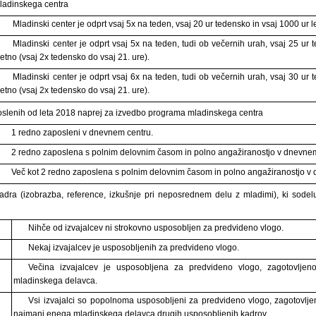
mladinskega centra
Mladinski center je odprt vsaj 5x na teden, vsaj 20 ur tedensko in vsaj 1000 ur l
Mladinski center je odprt vsaj 5x na teden, tudi ob večernih urah, vsaj 25 ur 
letno (vsaj 2x tedensko do vsaj 21. ure).
Mladinski center je odprt vsaj 6x na teden, tudi ob večernih urah, vsaj 30 ur 
letno (vsaj 2x tedensko do vsaj 21. ure).
poslenih od leta 2018 naprej za izvedbo programa mladinskega centra
1 redno zaposleni v dnevnem centru.
2 redno zaposlena s polnim delovnim časom in polno angažiranostjo v dnevnem
Več kot 2 redno zaposlena s polnim delovnim časom in polno angažiranostjo v
adra (izobrazba, reference, izkušnje pri neposrednem delu z mladimi), ki sodel
Nihče od izvajalcev ni strokovno usposobljen za predvideno vlogo.
Nekaj izvajalcev je usposobljenih za predvideno vlogo.
Večina izvajalcev je usposobljena za predvideno vlogo, zagotovljen
mladinskega delavca.
Vsi izvajalci so popolnoma usposobljeni za predvideno vlogo, zagotovlje
najmanj enega mladinskega delavca drugih usposobljenih kadrov.