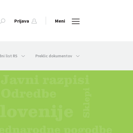
Prijava
Meni
dni list RS
Preklic dokumentov