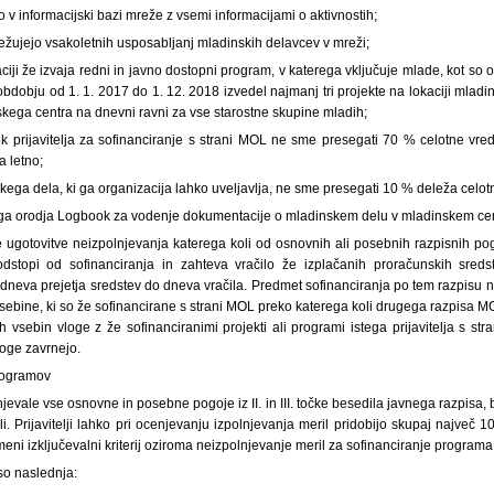
o v informacijski bazi mreže z vsemi informacijami o aktivnostih;
ežujejo vsakoletnih usposabljanj mladinskih delavcev v mreži;
kaciji že izvaja redni in javno dostopni program, v katerega vključuje mlade, kot so o
v obdobju od 1. 1. 2017 do 1. 12. 2018 izvedel najmanj tri projekte na lokaciji mlad
kega centra na dnevni ravni za vse starostne skupine mladih;
k prijavitelja za sofinanciranje s strani MOL ne sme presegati 70 % celotne vred
a letno;
skega dela, ki ga organizacija lahko uveljavlja, ne sme presegati 10 % deleža celo
ga orodja Logbook za vodenje dokumentacije o mladinskem delu v mladinskem cen
ugotovitve neizpolnjevanja katerega koli od osnovnih ali posebnih razpisnih po
stopi od sofinanciranja in zahteva vračilo že izplačanih proračunskih sredst
neva prejetja sredstev do dneva vračila. Predmet sofinanciranja po tem razpisu ni
n vsebine, ki so že sofinancirane s strani MOL preko katerega koli drugega razpisa 
vsebin vloge z že sofinanciranimi projekti ali programi istega prijavitelja s str
oge zavrnejo.
programov
njevale vse osnovne in posebne pogoje iz II. in III. točke besedila javnega razpisa
. Prijavitelji lahko pri ocenjevanju izpolnjevanja meril pridobijo skupaj največ 1
 izključevalni kriterij oziroma neizpolnjevanje meril za sofinanciranje programa
 so naslednja: