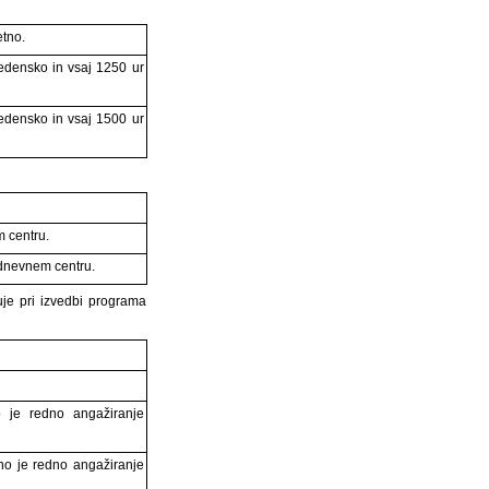
etno.
tedensko in vsaj 1250 ur
tedensko in vsaj 1500 ur
 centru.
 dnevnem centru.
uje pri izvedbi programa
o je redno angažiranje
no je redno angažiranje