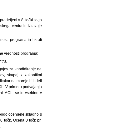
predeljeni v 8. točki tega
inskega centra in izkazuje
nosti programa in hkrati
tne vrednosti programa;
tru.
gojev za kandidiranje na
ev, skupaj z zakonitimi
kakor ne morejo biti deli
MOL. V primeru podvajanja
ani MOL, se te vsebine v
, bodo ocenjene skladno s
00 točk. Ocena 0 točk pri
.