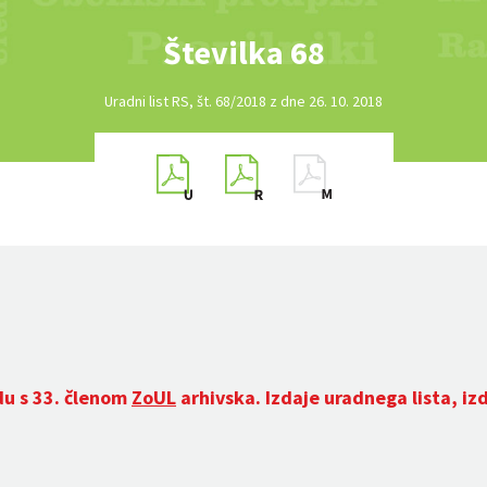
Številka 68
Uradni list RS, št. 68/2018 z dne 26. 10. 2018
du s 33. členom
ZoUL
arhivska. Izdaje uradnega lista, iz