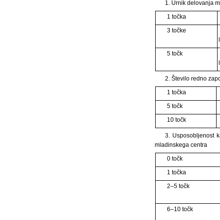
1. Urnik delovanja 
1 točka
3 točke
5 točk
2. Število redno za
1 točka
5 točk
10 točk
3. Usposobljenost k
mladinskega centra
0 točk
1 točka
2–5 točk
6–10 točk