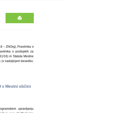
18 – ZNOrg), Pravilnika o
avilnika o postopkih za
81/16) in Statuta Mestne
a (v nadaljnjem besedilu:
 v Mestni občini
rogramskem upravljanju