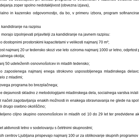
ejanja zoper spolno nedotakljivost (obvezna izjava),
rialno in kazensko odgovornostjo, da bo, v primeru izbora, program sofinancir
a kandidiranje na razpisu
h morajo izpolnjevati prijavitelji za kandidiranje na javnem razpisu:
no dostopnimi prostorskimi kapacitetami v velikosti najmanj 70 m²;
tost najmanj 20 ur tedensko skozi vse leto oziroma najmanj 1000 ur letno, odprtost
kalnega okolja;
manj 50 udeleženih osnovnošolcev in mladih tedensko;
dno zaposlenega najmanj enega strokovno usposobljenega mladinskega delavca
elo z mladimi;
hovega programa bo brezplačnega;
nje dejavnosti skladno z metodologijami mladinskega dela, socialnega varstva in/al
 z načeli zagotavljanja enakih možnosti in enakega obravnavanja ne glede na spol
li drugo osebno okoliščino;
deljeno ciljno skupino osnovnošolcev in mladih od 10 do 29 let ter predvidene akt
et aktivnosti letno v sodelovanju s četrtnimi skupnostmi;
ih centrov Ljubljana prispevajo najmanj 100 ur za oblikovanje skupnih programov i