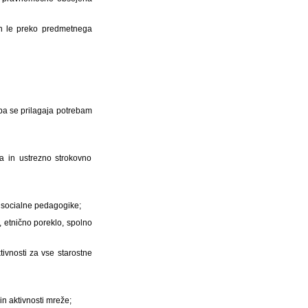
an le preko predmetnega
 pa se prilagaja potrebam
 in ustrezno strokovno
i socialne pedagogike;
, etnično poreklo, spolno
ivnosti za vse starostne
n aktivnosti mreže;