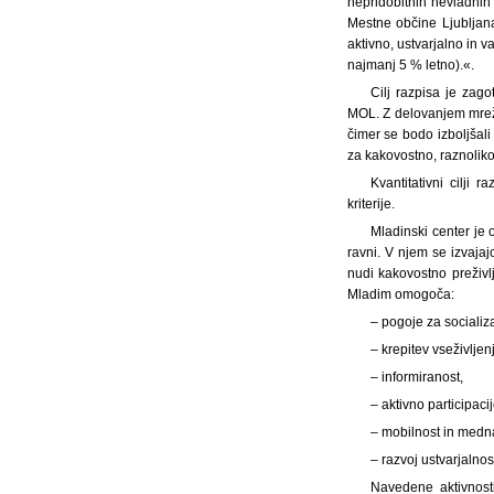
nepridobitnih nevladnih
Mestne občine Ljubljana
aktivno, ustvarjalno in v
najmanj 5 % letno).«.
Cilj razpisa je zag
MOL. Z delovanjem mreže
čimer se bodo izboljšali
za kakovostno, raznoliko
Kvantitativni cilji 
kriterije.
Mladinski center je 
ravni. V njem se izvajaj
nudi kakovostno preživl
Mladim omogoča:
– pogoje za socializa
– krepitev vseživlje
– informiranost,
– aktivno participacij
– mobilnost in medn
– razvoj ustvarjalnos
Navedene aktivnosti