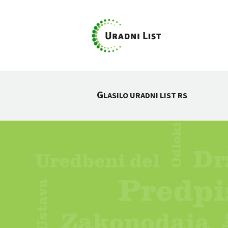
G
LASILO URADNI LIST RS