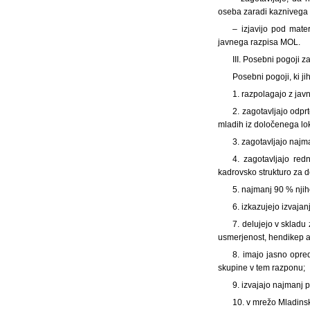
oseba zaradi kaznivega d
– izjavijo pod mate
javnega razpisa MOL.
III. Posebni pogoji z
Posebni pogoji, ki ji
1. razpolagajo z jav
2. zagotavljajo odpr
mladih iz določenega lo
3. zagotavljajo naj
4. zagotavljajo re
kadrovsko strukturo za d
5. najmanj 90 % nji
6. izkazujejo izvaja
7. delujejo v skladu
usmerjenost, hendikep a
8. imajo jasno opre
skupine v tem razponu;
9. izvajajo najmanj p
10. v mrežo Mladinsk