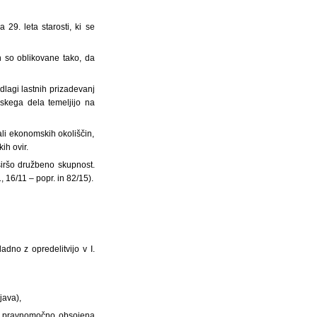
29. leta starosti, ki se
in so oblikovane tako, da
dlagi lastnih prizadevanj
nskega dela temeljijo na
/ali ekonomskih okoliščin,
ih ovir.
 širšo družbeno skupnost.
, 16/11 – popr. in 82/15).
dno z opredelitvijo v I.
java),
kot pravnomočno obsojena