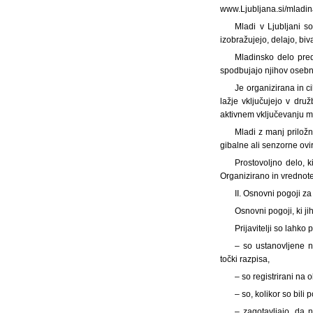
www.Ljubljana.si/mladina
Mladi v Ljubljani s
izobražujejo, delajo, bi
Mladinsko delo preds
spodbujajo njihov osebni
Je organizirana in c
lažje vključujejo v dru
aktivnem vključevanju ml
Mladi z manj priložno
gibalne ali senzorne ovira
Prostovoljno delo, k
Organizirano in vrednoten
II. Osnovni pogoji z
Osnovni pogoji, ki ji
Prijavitelji so lahko
– so ustanovljene n
točki razpisa,
– so registrirani na
– so, kolikor so bil
– zagotavljajo, da 