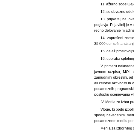
11. ažurno sodelujej
12. se obvezno udel
13. prijavitelj na lo
poglavja. Prijavitelj je 
redno delovanje mladins
14. zaprošeni znese
35.000 eur sofinanciranj
15. delež prostovolj
16. uporaba spletne
V primeru naknadne 
javnem razpisu, MOL od
zamudnimi obrestmi, od d
ali celotne aktivnosti i
posameznih programskih 
postopku ocenjevanja vl
IV. Merila za izbor 
Vloge, ki bodo izpol
spodaj navedenimi merili
posameznem merilu pomeni
Merila za izbor vlog