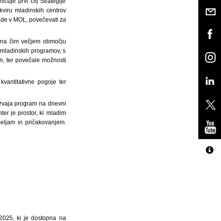
uje prvi cilj Strategije
kviru mladinskih centrov
mlade v MOL, povečevati za
la na čim večjem območju
 mladinskih programov, s
in, ter povečale možnosti
 kvantitativne pogoje ter
r izvaja program na dnevni
ter je prostor, ki mladim
željam in pričakovanjem.
–2025, ki je dostopna na