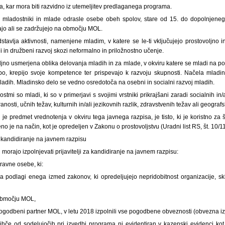
, kar mora biti razvidno iz utemeljitev predlaganega programa.
o mladostniki in mlade odrasle osebe obeh spolov, stare od 15. do dopolnjenega 
vajo ali se zadržujejo na območju MOL.
tavlja aktivnosti, namenjene mladim, v katere se le-ti vključujejo prostovoljno 
 in družbeni razvoj skozi neformalno in priložnostno učenje.
iljno usmerjena oblika delovanja mladih in za mlade, v okviru katere se mladi na po
žbo, krepijo svoje kompetence ter prispevajo k razvoju skupnosti. Načela mladi
adih. Mladinsko delo se vedno osredotoča na osebni in socialni razvoj mladih.
stmi so mladi, ki so v primerjavi s svojimi vrstniki prikrajšani zaradi socialnih in
nosti, učnih težav, kulturnih in/ali jezikovnih razlik, zdravstvenih težav ali geografsk
i je predmet vrednotenja v okviru tega javnega razpisa, je tisto, ki je koristno za
o je na način, kot je opredeljen v Zakonu o prostovoljstvu (Uradni list RS, št. 10/11
a kandidiranje na javnem razpisu
h morajo izpolnjevati prijavitelji za kandidiranje na javnem razpisu:
 pravne osebe, ki:
a podlagi enega izmed zakonov, ki opredeljujejo nepridobitnost organizacije, skla
 območju MOL,
i pogodbeni partner MOL, v letu 2018 izpolnili vse pogodbene obveznosti (obvezna iz
nihče od sodelujočih pri izvedbi programa ni evidentiran v kazenski evidenci 