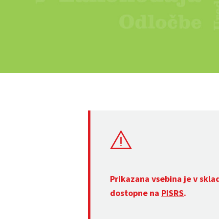
Prikazana vsebina je v skla
dostopne na
PISRS
.