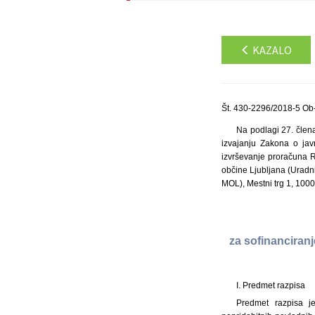
KAZALO
Št. 430-2296/2018-5 Ob
Na podlagi 27. člena
izvajanju Zakona o jav
izvrševanje proračuna R
občine Ljubljana (Uradni
MOL), Mestni trg 1, 1000
za sofinanciran
I. Predmet razpisa
Predmet razpisa j