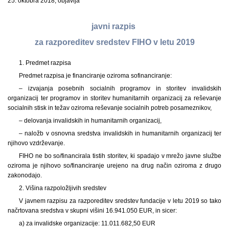
25. oktobra 2018, objavlja
javni razpis
za razporeditev sredstev FIHO v letu 2019
1. Predmet razpisa
Predmet razpisa je financiranje oziroma sofinanciranje:
– izvajanja posebnih socialnih programov in storitev invalidskih
organizacij ter programov in storitev humanitarnih organizacij za reševanje
socialnih stisk in težav oziroma reševanje socialnih potreb posameznikov,
– delovanja invalidskih in humanitarnih organizacij,
– naložb v osnovna sredstva invalidskih in humanitarnih organizacij ter
njihovo vzdrževanje.
FIHO ne bo so/financirala tistih storitev, ki spadajo v mrežo javne službe
oziroma je njihovo so/financiranje urejeno na drug način oziroma z drugo
zakonodajo.
2. Višina razpoložljivih sredstev
V javnem razpisu za razporeditev sredstev fundacije v letu 2019 so tako
načrtovana sredstva v skupni višini 16.941.050 EUR, in sicer:
a) za invalidske organizacije: 11.011.682,50 EUR