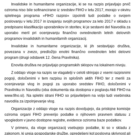
Invalidske in humanitarne organizacije, ki se na razpis prijavljajo prvič
oziroma niso bile sofinancirane iz sredstev FIHO v letu 2017, morajo v okviru
spletnega programa »FIHO razpisi« izpolniti tudi podatke o svojem
poslovanju v letu 2017 in izvajanju svojih programov za leto 2017 v skladu s
predpisano klasifikacijo uporabnikov in storitev, ki je sestavni del Navodila za
uporabo meril pri ocenjevanju finančno ovrednotenih letnih delovnih
programov invalidskih in humanitarnih organizacij.
Invalidske in humanitarne organizacije, ki jih sestavljajo društva,
povezana v zvezo, predložijo enotni finančno ovrednoten letni delovni
program (drugi odstavek 12. člena Pravilnika).
Enovita društva ne prijavljajo programskih sklopov na lokalnem nivoju.
Z oddajo vloge na razpis se vlagatelji v celoti strinjajo z vsemi razpisnimi
pogoji, določenimi v tem razpisu in splošnih aktih FIHO ter z merili za
ocenjevanje vlog in pogoji za uporabo sredstev FIHO, določenimi v
Pravilniku in Navodilu (oba dokumenta sta dostopna v poglavju Akti FIHO na
www.fiho.si). Na spletni strani FIHO so prijaviteljem na voljo tudi vsebinska
navodila za izpolnjevanje vlog.
Organizacije z oddajo vloge na razpis dovoljujejo, da pristojne komisije
oziroma organi FIHO preverijo podatke o njihovem pravnem statusu z
vpogledom v javno dostopne registre, evidence oziroma baze podatkov.
V primeru, da vloge organizacij vsebujejo podatke, ki so v skladu z
zakonom, ki ureja gospodarske družbe, opredeljeni kot poslovna skrivnost ali