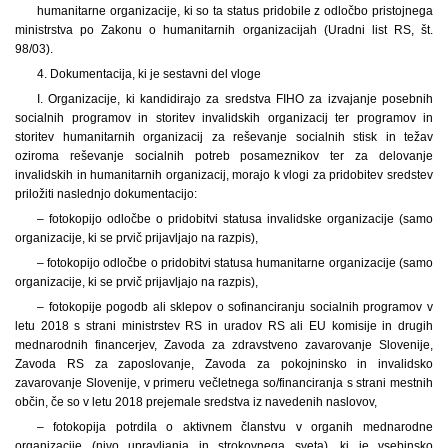
humanitarne organizacije, ki so ta status pridobile z odločbo pristojnega
ministrstva po Zakonu o humanitarnih organizacijah (Uradni list RS, št.
98/03).
4. Dokumentacija, ki je sestavni del vloge
I. Organizacije, ki kandidirajo za sredstva FIHO za izvajanje posebnih
socialnih programov in storitev invalidskih organizacij ter programov in
storitev humanitarnih organizacij za reševanje socialnih stisk in težav
oziroma reševanje socialnih potreb posameznikov ter za delovanje
invalidskih in humanitarnih organizacij, morajo k vlogi za pridobitev sredstev
priložiti naslednjo dokumentacijo:
– fotokopijo odločbe o pridobitvi statusa invalidske organizacije (samo
organizacije, ki se prvič prijavljajo na razpis),
– fotokopijo odločbe o pridobitvi statusa humanitarne organizacije (samo
organizacije, ki se prvič prijavljajo na razpis),
– fotokopije pogodb ali sklepov o sofinanciranju socialnih programov v
letu 2018 s strani ministrstev RS in uradov RS ali EU komisije in drugih
mednarodnih financerjev, Zavoda za zdravstveno zavarovanje Slovenije,
Zavoda RS za zaposlovanje, Zavoda za pokojninsko in invalidsko
zavarovanje Slovenije, v primeru večletnega so/financiranja s strani mestnih
občin, če so v letu 2018 prejemale sredstva iz navedenih naslovov,
– fotokopija potrdila o aktivnem članstvu v organih mednarodne
organizacije (nivo upravljanja in strokovnega sveta), ki je vsebinsko