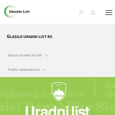
G
LASILO URADNI LIST RS
Glasilo Uradni list RS
Preklic dokumentov