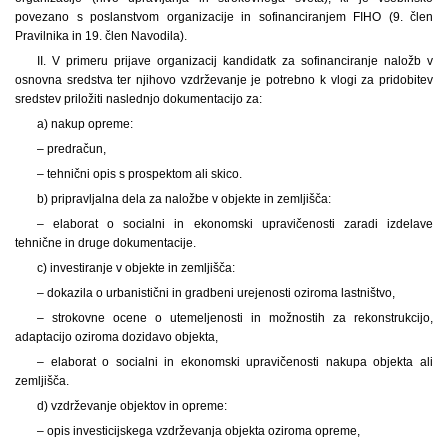
povezano s poslanstvom organizacije in sofinanciranjem FIHO (9. člen
Pravilnika in 19. člen Navodila).
II. V primeru prijave organizacij kandidatk za sofinanciranje naložb v
osnovna sredstva ter njihovo vzdrževanje je potrebno k vlogi za pridobitev
sredstev priložiti naslednjo dokumentacijo za:
a) nakup opreme:
– predračun,
– tehnični opis s prospektom ali skico.
b) pripravljalna dela za naložbe v objekte in zemljišča:
– elaborat o socialni in ekonomski upravičenosti zaradi izdelave
tehnične in druge dokumentacije.
c) investiranje v objekte in zemljišča:
– dokazila o urbanistični in gradbeni urejenosti oziroma lastništvo,
– strokovne ocene o utemeljenosti in možnostih za rekonstrukcijo,
adaptacijo oziroma dozidavo objekta,
– elaborat o socialni in ekonomski upravičenosti nakupa objekta ali
zemljišča.
d) vzdrževanje objektov in opreme:
– opis investicijskega vzdrževanja objekta oziroma opreme,