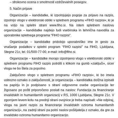
– strokovno ocena o smotrnosti vzdrževalnih posegov.
5. Način prijave
Organizacije – kandidatke, ki izpolnjujejo pogoje za prijavo na razpis,
izpolnijo vlogo v elektronski obliki v spletnem programu »FIHO razpisi«, ki je
na voljo na spletni strani www.fiho.si. Na istem spletnem naslovu
organizacije – kandidatke najdejo tudi vsebinska in tehnična navodila za
uporabnike spletnega programa “FIHO razpisi”.
Organizacije – kandidatke pridobijo uporabniško ime in geslo za
vnašanje podatkov v spletni program “FIHO razpisi” na FIHO, Ljubljana,
Stegne 21c, tel. 01/500-77-00, e-mail: info@fiho.si.
Organizacije – kandidatke morajo izpolnjeno vlogo v elektronski obliki v
spletnem programu FIHO razpis potrditi s klikom na gumb »zaključi«, sicer
vloga ne bo štela za popolno.
Zaključeno vlogo v spletnem programu »FIHO razpisi«, ki bo imela
ustrezno oznako o zaključenosti, je organizacija – kandidatka dolžna izpisati
na papirju in jo podpisano s strani odgovorne osebe organizacije ter
žigosano po pošti priporočeno poslati na naslov: Fundacija za financiranje
invalidskih in humanitarnih organizacij v RS, 1000 Ljubljana, Stegne 21c. V
zgornjem levem kotu na prednji strani ovojnice je treba napisati: »Ne odpiraj,
vloga na javni razpis za financiranje invalidskih oziroma humanitarnih
organizacij«, na zadnji strani pa polni naslov pošiljatelja z oznako, da gre za
invalidsko oziroma humanitarno organizacijo.