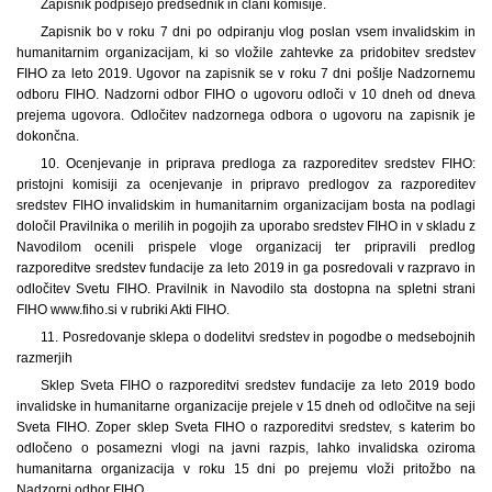
Zapisnik podpišejo predsednik in člani komisije.
Zapisnik bo v roku 7 dni po odpiranju vlog poslan vsem invalidskim in
humanitarnim organizacijam, ki so vložile zahtevke za pridobitev sredstev
FIHO za leto 2019. Ugovor na zapisnik se v roku 7 dni pošlje Nadzornemu
odboru FIHO. Nadzorni odbor FIHO o ugovoru odloči v 10 dneh od dneva
prejema ugovora. Odločitev nadzornega odbora o ugovoru na zapisnik je
dokončna.
10. Ocenjevanje in priprava predloga za razporeditev sredstev FIHO:
pristojni komisiji za ocenjevanje in pripravo predlogov za razporeditev
sredstev FIHO invalidskim in humanitarnim organizacijam bosta na podlagi
določil Pravilnika o merilih in pogojih za uporabo sredstev FIHO in v skladu z
Navodilom ocenili prispele vloge organizacij ter pripravili predlog
razporeditve sredstev fundacije za leto 2019 in ga posredovali v razpravo in
odločitev Svetu FIHO. Pravilnik in Navodilo sta dostopna na spletni strani
FIHO www.fiho.si v rubriki Akti FIHO.
11. Posredovanje sklepa o dodelitvi sredstev in pogodbe o medsebojnih
razmerjih
Sklep Sveta FIHO o razporeditvi sredstev fundacije za leto 2019 bodo
invalidske in humanitarne organizacije prejele v 15 dneh od odločitve na seji
Sveta FIHO. Zoper sklep Sveta FIHO o razporeditvi sredstev, s katerim bo
odločeno o posamezni vlogi na javni razpis, lahko invalidska oziroma
humanitarna organizacija v roku 15 dni po prejemu vloži pritožbo na
Nadzorni odbor FIHO.