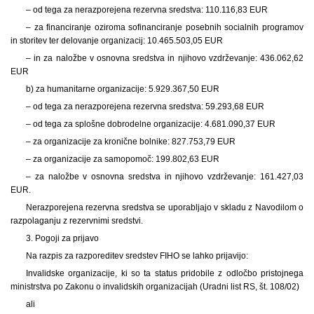
– od tega za nerazporejena rezervna sredstva: 110.116,83 EUR
– za financiranje oziroma sofinanciranje posebnih socialnih programov
in storitev ter delovanje organizacij: 10.465.503,05 EUR
– in za naložbe v osnovna sredstva in njihovo vzdrževanje: 436.062,62
EUR
b) za humanitarne organizacije: 5.929.367,50 EUR
– od tega za nerazporejena rezervna sredstva: 59.293,68 EUR
– od tega za splošne dobrodelne organizacije: 4.681.090,37 EUR
– za organizacije za kronične bolnike: 827.753,79 EUR
– za organizacije za samopomoč: 199.802,63 EUR
– za naložbe v osnovna sredstva in njihovo vzdrževanje: 161.427,03
EUR.
Nerazporejena rezervna sredstva se uporabljajo v skladu z Navodilom o
razpolaganju z rezervnimi sredstvi.
3. Pogoji za prijavo
Na razpis za razporeditev sredstev FIHO se lahko prijavijo:
Invalidske organizacije, ki so ta status pridobile z odločbo pristojnega
ministrstva po Zakonu o invalidskih organizacijah (Uradni list RS, št. 108/02)
ali