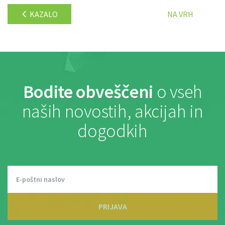
KAZALO
NA VRH
Bodite obveščeni
o vseh
naših novostih, akcijah in
dogodkih
PRIJAVA