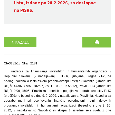
lista, izdane po 28.2.2026, so dostopne
na
PISRS
.
KAZALO
Ob-3132/18, Stran 2181
Fundacija za financiranje invalidskih in humanitarnih organizacij v
Republiki Sloveniji (v nadaljevanju: FIHO), Ljubljana, Stegne 21/c, na
podlagi Zakona o lastninskem preoblikovanju Loterije Slovenije (Uradni list
RS, št. 44/96, 47/97, 102/07, 26/11, 109/11 in 58/12), Pravil FIHO (Uradni list
RS, št. 9/99, 45/05), Pravilnika o merilih in pogojih za uporabo sredstev FIHO
(prečiščeno besedilo z dne 9. 9. 2009, v nadaljevanju: Pravilnik), Navodila za
uporabo meril pri ocenjevanju finančno ovrednotenih letnih delovnih
programov invalidskih in humanitarnih organizacij (besedilo z dne 2. 10.
2012, v nadaljevanju: Navodila) in sklepa 1. izredne seje sveta z dne