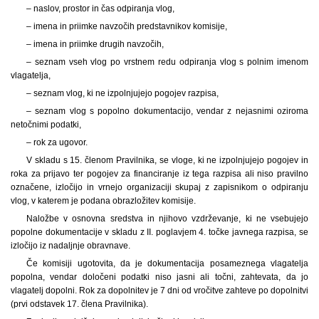
– naslov, prostor in čas odpiranja vlog,
– imena in priimke navzočih predstavnikov komisije,
– imena in priimke drugih navzočih,
– seznam vseh vlog po vrstnem redu odpiranja vlog s polnim imenom
vlagatelja,
– seznam vlog, ki ne izpolnjujejo pogojev razpisa,
– seznam vlog s popolno dokumentacijo, vendar z nejasnimi oziroma
netočnimi podatki,
– rok za ugovor.
V skladu s 15. členom Pravilnika, se vloge, ki ne izpolnjujejo pogojev in
roka za prijavo ter pogojev za financiranje iz tega razpisa ali niso pravilno
označene, izločijo in vrnejo organizaciji skupaj z zapisnikom o odpiranju
vlog, v katerem je podana obrazložitev komisije.
Naložbe v osnovna sredstva in njihovo vzdrževanje, ki ne vsebujejo
popolne dokumentacije v skladu z II. poglavjem 4. točke javnega razpisa, se
izločijo iz nadaljnje obravnave.
Če komisiji ugotovita, da je dokumentacija posameznega vlagatelja
popolna, vendar določeni podatki niso jasni ali točni, zahtevata, da jo
vlagatelj dopolni. Rok za dopolnitev je 7 dni od vročitve zahteve po dopolnitvi
(prvi odstavek 17. člena Pravilnika).