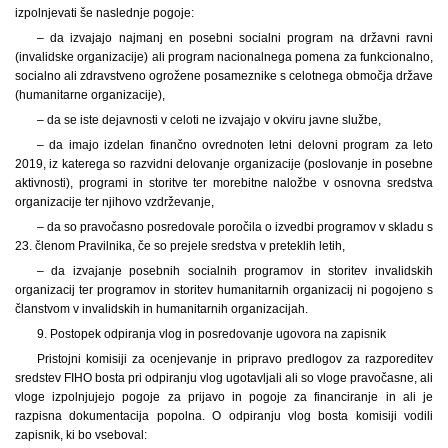
izpolnjevati še naslednje pogoje:
– da izvajajo najmanj en posebni socialni program na državni ravni
(invalidske organizacije) ali program nacionalnega pomena za funkcionalno,
socialno ali zdravstveno ogrožene posameznike s celotnega območja države
(humanitarne organizacije),
– da se iste dejavnosti v celoti ne izvajajo v okviru javne službe,
– da imajo izdelan finančno ovrednoten letni delovni program za leto
2019, iz katerega so razvidni delovanje organizacije (poslovanje in posebne
aktivnosti), programi in storitve ter morebitne naložbe v osnovna sredstva
organizacije ter njihovo vzdrževanje,
– da so pravočasno posredovale poročila o izvedbi programov v skladu s
23. členom Pravilnika, če so prejele sredstva v preteklih letih,
– da izvajanje posebnih socialnih programov in storitev invalidskih
organizacij ter programov in storitev humanitarnih organizacij ni pogojeno s
članstvom v invalidskih in humanitarnih organizacijah.
9. Postopek odpiranja vlog in posredovanje ugovora na zapisnik
Pristojni komisiji za ocenjevanje in pripravo predlogov za razporeditev
sredstev FIHO bosta pri odpiranju vlog ugotavljali ali so vloge pravočasne, ali
vloge izpolnjujejo pogoje za prijavo in pogoje za financiranje in ali je
razpisna dokumentacija popolna. O odpiranju vlog bosta komisiji vodili
zapisnik, ki bo vseboval: