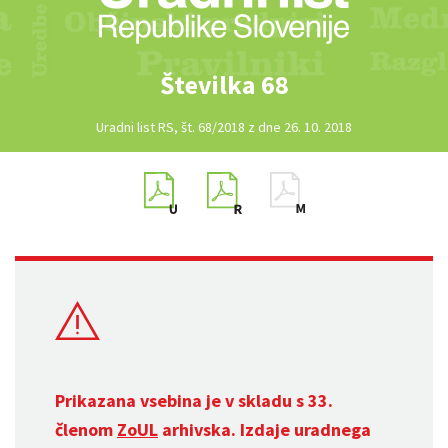
Številka 68
Uradni list RS, št. 68/2018 z dne 26. 10. 2018
Prikazana vsebina je v skladu s 33.
členom
ZoUL
arhivska. Izdaje uradnega