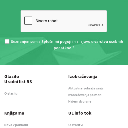
Seznanjen sem s
Splošnimi pogoji
in z
Izjavo o varstvu osebnih
podatkov
. *
Glasilo
Izobraževanja
Uradni list RS
Aktualna izobraževanja
O glasilu
Izobraževanja po meri
Najem dvorane
Knjigarna
UL info tok
Novo v ponudbi
O storitvi