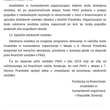
Invalidskim in humanitarnim organizacijam, katerim bodo dodeljena
sredstva, bo po pravnomočnosti sklepa Sveta FIHO poslana v podpis
pogodba o medsebojnih razmerjih in obveznostih v zvezi s financiranjem in
uporabo dodeljenih sredstev skladno z določili Pravilnika. Organizacijam se
bodo odobrena sredstva začela nakazovati po tem, ko bosta pogodbo
podpisali obe pogodbeni stranki.
12. Izplačila odobrenih sredstev
Odobrena sredstva za izvajanje programov, delovanje in naložbe bodo
invalidske in humanitarne organizacije v skladu s 6. členom Pravilnika
prejemale kot mesečno akontacijo, praviloma v razmerju glede na dejanski
priliv finančnih sredstev v FIHO.
Če bo dejanski priliv sredstev FIHO v letu 2019 nižji ali višji od
načrtovanega po finančnem načrtu fundacije, bo svet FIHO v skladu s 7.
členom Pravilnika sprejel sklep o zmanjšanju ali povečanju odobrenih
sredstev.
Fundacija za financiranje
invalidskih in
humanitarnih organizacij
v Republiki Sloveniji