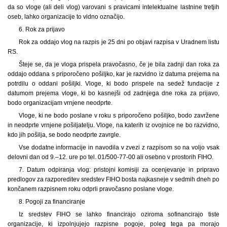
da so vloge (ali deli vlog) varovani s pravicami intelektualne lastnine tretjih
oseb, lahko organizacije to vidno označijo.
6. Rok za prijavo
Rok za oddajo vlog na razpis je 25 dni po objavi razpisa v Uradnem listu
RS.
Šteje se, da je vloga prispela pravočasno, če je bila zadnji dan roka za
oddajo oddana s priporočeno pošiljko, kar je razvidno iz datuma prejema na
potrdilu o oddani pošiljki. Vloge, ki bodo prispele na sedež fundacije z
datumom prejema vloge, ki bo kasnejši od zadnjega dne roka za prijavo,
bodo organizacijam vrnjene neodprte.
Vloge, ki ne bodo poslane v roku s priporočeno pošiljko, bodo zavržene
in neodprte vrnjene pošiljatelju. Vloge, na katerih iz ovojnice ne bo razvidno,
kdo jih pošilja, se bodo neodprte zavrgle.
Vse dodatne informacije in navodila v zvezi z razpisom so na voljo vsak
delovni dan od 9.–12. ure po tel. 01/500-77-00 ali osebno v prostorih FIHO.
7. Datum odpiranja vlog: pristojni komisiji za ocenjevanje in pripravo
predlogov za razporeditev sredstev FIHO bosta najkasneje v sedmih dneh po
končanem razpisnem roku odprli pravočasno poslane vloge.
8. Pogoji za financiranje
Iz sredstev FIHO se lahko financirajo oziroma sofinancirajo tiste
organizacije, ki izpolnjujejo razpisne pogoje, poleg tega pa morajo