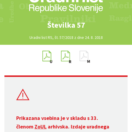
Številka 57
Uradni list RS, št. 57/2018 z dne 24. 8. 2018
Prikazana vsebina je v skladu s 33.
členom
ZoUL
arhivska. Izdaje uradnega