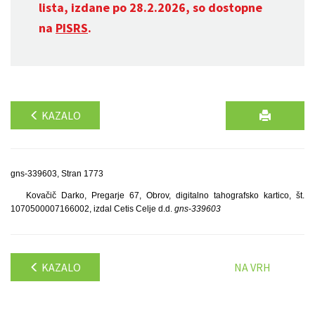
lista, izdane po 28.2.2026, so dostopne
na
PISRS
.
KAZALO
gns-339603, Stran 1773
Kovačič Darko, Pregarje 67, Obrov, digitalno tahografsko kartico, št.
1070500007166002, izdal Cetis Celje d.d.
gns-339603
KAZALO
NA VRH