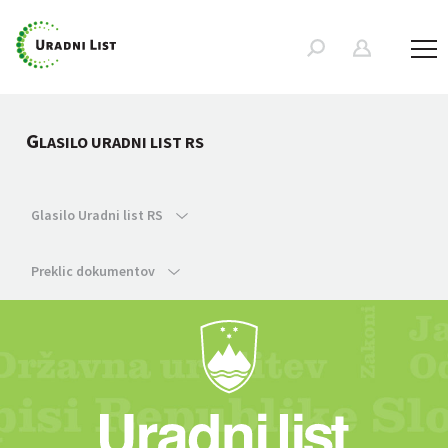
G
LASILO URADNI LIST RS
Glasilo Uradni list RS
Preklic dokumentov