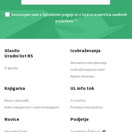
Seznanjen sem s
Splošnimi pogoji
in z
Izjavo o varstvu osebnih
podatkov
. *
Glasilo
Izobraževanja
Uradni list RS
Aktualna izobraževanja
O glasilu
Izobraževanja po meri
Najem dvorane
Knjigarna
UL info tok
Novo v ponudbi
O storitvi
Kako nakupovati v spletni knjigarni
Preizkusi brezplačno
Novice
Podjetje
|
Aktualni članki
O podjetju
About