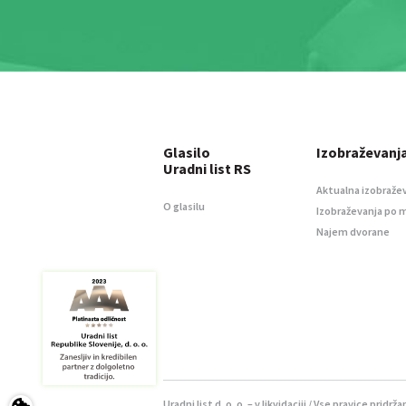
Glasilo
Izobraževanj
Uradni list RS
Aktualna izobraže
O glasilu
Izobraževanja po 
Najem dvorane
Uradni list d. o. o. – v likvidaciji / Vse pravice pridrža