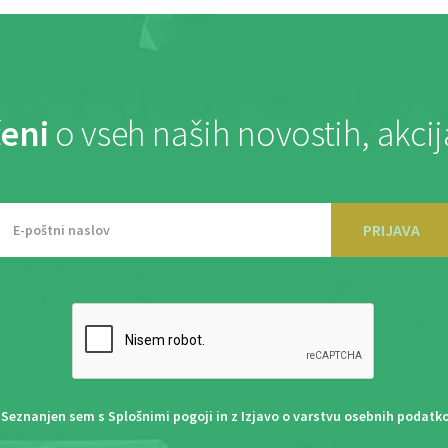
eni
o vseh naših novostih, akci
PRIJAVA
Seznanjen sem s
Splošnimi pogoji
in z
Izjavo o varstvu osebnih podatk