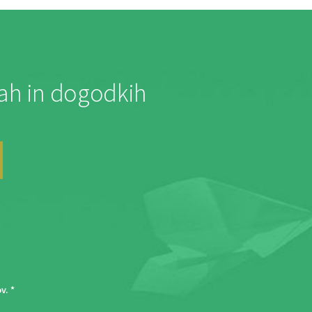
jah in dogodkih
ov
. *