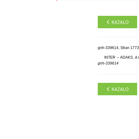
KAZALO
gnh-339614, Stran 1773
INTER – ADAKS, d.o.
gnh-339614
KAZALO