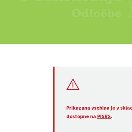
Prikazana vsebina je v skla
dostopne na
PISRS
.