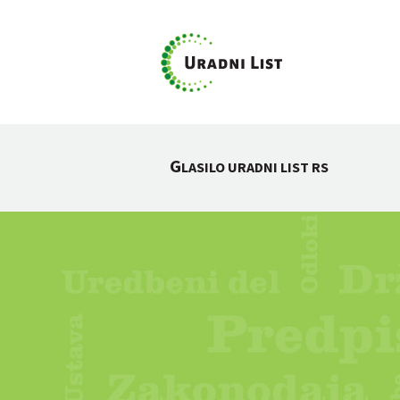
G
LASILO URADNI LIST RS