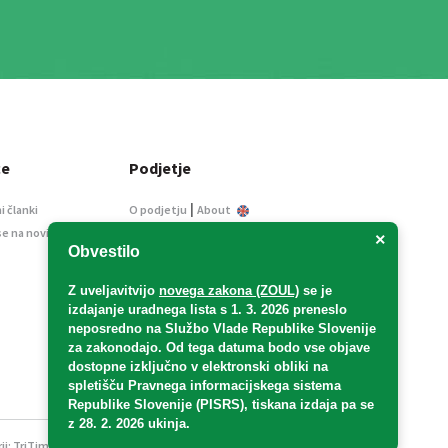
ce
Podjetje
|
i članki
O podjetju
About
se na novice
Kontakt
×
Obvestilo
Informacije javnega
značaja
Z uveljavitvijo
novega zakona (ZOUL)
se je
Oglaševanje
izdajanje uradnega lista s 1. 3. 2026 preneslo
Splošni pogoji
neposredno
na Službo Vlade Republike Slovenije
Izjava o varstvu osebnih
za zakonodajo
. Od tega datuma bodo vse objave
podatkov
dostopne izključno v elektronski obliki na
spletišču Pravnega informacijskega sistema
E-dražbe
Republike Slovenije (PISRS), tiskana izdaja pa se
z 28. 2. 2026 ukinja.
ji:
TriTim spletna agencija
v sodelovanju z 2Mobile