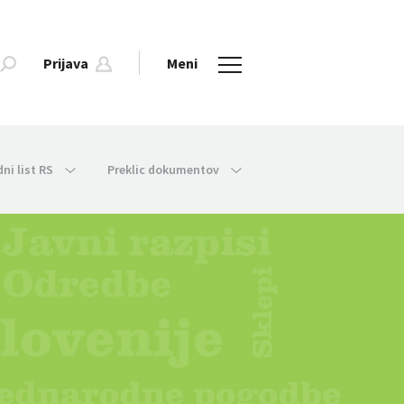
Prijava
Meni
dni list RS
Preklic dokumentov