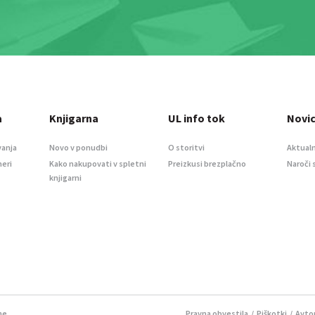
a
Knjigarna
UL info tok
Novi
vanja
Novo v ponudbi
O storitvi
Aktualn
meri
Kako nakupovati v spletni
Preizkusi brezplačno
Naroči 
knjigarni
ne.
Pravna obvestila
/
Piškotki
/ Avtor