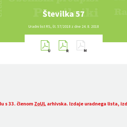
Številka 57
Uradni list RS, št. 57/2018 z dne 24. 8. 2018
du s 33. členom
ZoUL
arhivska. Izdaje uradnega lista, iz