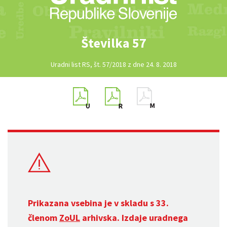
Številka 57
Uradni list RS, št. 57/2018 z dne 24. 8. 2018
Prikazana vsebina je v skladu s 33.
členom
ZoUL
arhivska. Izdaje uradnega