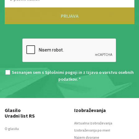
PRIJAVA
Seznanjen sem s
Splošnimi pogoji
in z
Izjavo o varstvu osebnih
podatkov
. *
Glasilo
Izobraževanja
Uradni list RS
Aktualna izobraževanja
O glasilu
Izobraževanja po meri
Najem dvorane