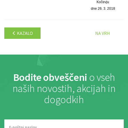
Kočevju
dne 26. 3. 2018
KAZALO
NA VRH
Bodite obveščeni
o vseh
naših novostih, akcijah in
dogodkih