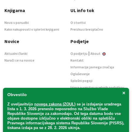
Knjigarna
UL info tok
Novo v ponudbi
O storitvi
Kako nakupovati v spletni knjigarni
Preizkusi brezplačno
Novice
Podjetje
|
Aktualni članki
O podjetju
About
Naroči se na novice
Kontakt
Informacije javnega značaja
Oglaševanje
Splošni pogoji
Izjava o varstvu osebnih podatkov
×
E-dražbe
Obvestilo
Z uveljavitvijo
novega zakona (ZOUL)
se je
izdajanje uradnega
lista s 1. 3. 2026 preneslo
neposredno
na Službo Vlade
Republike Slovenije za zakonodajo
. Od tega datuma bodo vse
objave dostopne izključno v elektronski obliki na spletišču
Pravnega informacijskega sistema Republike Slovenije (PISRS),
Uradni list d. o. o. – v likvidaciji / Vse pravice pridržane.
tiskana izdaja pa se z 28. 2. 2026 ukinja.
Pravna obvestila
/
Piškotki
/ Avtorji:
TriTim spletna agencija
v sodelovanju z