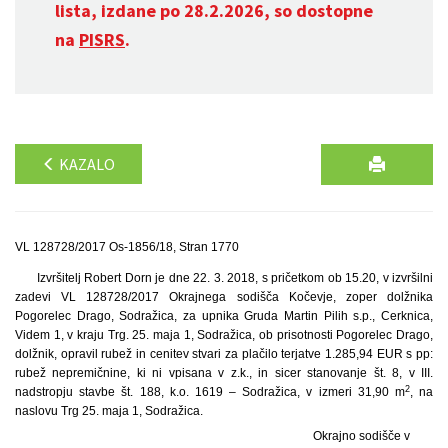
lista, izdane po 28.2.2026, so dostopne
na
PISRS
.
KAZALO
VL 128728/2017 Os-1856/18, Stran 1770
Izvršitelj Robert Dorn je dne 22. 3. 2018, s pričetkom ob 15.20, v izvršilni
zadevi VL 128728/2017 Okrajnega sodišča Kočevje, zoper dolžnika
Pogorelec Drago, Sodražica, za upnika Gruda Martin Pilih s.p., Cerknica,
Videm 1, v kraju Trg. 25. maja 1, Sodražica, ob prisotnosti Pogorelec Drago,
dolžnik, opravil rubež in cenitev stvari za plačilo terjatve 1.285,94 EUR s pp:
rubež nepremičnine, ki ni vpisana v z.k., in sicer stanovanje št. 8, v III.
2
nadstropju stavbe št. 188, k.o. 1619 – Sodražica, v izmeri 31,90 m
, na
naslovu Trg 25. maja 1, Sodražica.
Okrajno sodišče v