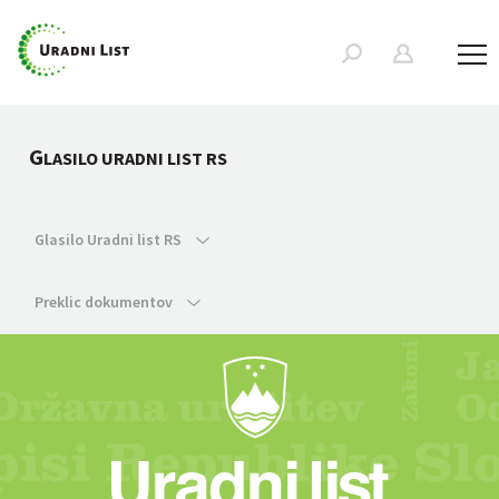
G
LASILO URADNI LIST RS
Glasilo Uradni list RS
Preklic dokumentov