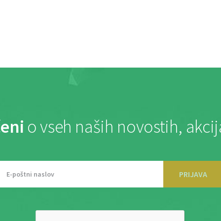
eni
o vseh naših novostih, akci
PRIJAVA