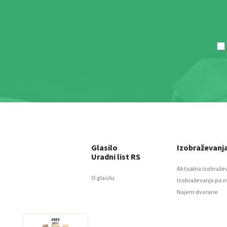
Glasilo
Izobraževanj
Uradni list RS
Aktualna izobraže
O glasilu
Izobraževanja po 
Najem dvorane