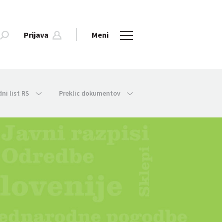
Prijava
Meni
dni list RS
Preklic dokumentov