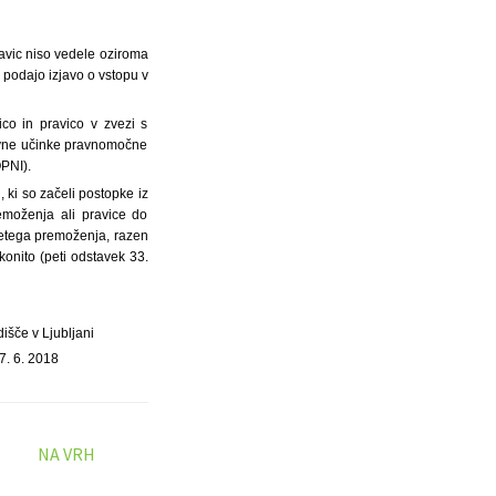
ravic niso vedele oziroma
 podajo izjavo o vstopu v
co in pravico v zvezi s
ravne učinke pravnomočne
OPNI).
ki so začeli postopke iz
emoženja ali pravice do
zetega premoženja, razen
konito (peti odstavek 33.
išče v Ljubljani
7. 6. 2018
NA VRH