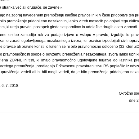
ča stranka več ali drugače, se zavrne.«
imajo na zgoraj navedenem premoženju kakšne pravice in ki v času pridobitve teh p
 bilo premoženje pridobljeno nezakonito, lahko v treh mesecih po objavi tega oklica
m, ki ureja pravdni postopek glede sospornikov in udeležbe drugih oseb v pravdi.
ene osebe zamudijo rok za podajo izjave o vstopu v pravdo, izgubijo to pravi
ame zaradi ugotovljenega nezakonitega izvora, ter pravico izpodbijati civilnop
 pravice ali pravne koristi, o katerih še ni bilo pravnomočno odločeno (32. člen Z
o pravnomočnosti sodbe o odvzemu premoženja nezakonitega izvora lahko upniki, 
lena ZOPNI, in tisti, ki imajo pravnomočno ugotovljene terjatve do lastnika pr
dvzetega premoženja, predlagajo Državnemu pravobranilstvu RS poplačilo iz odv
upravičenja vedeli ali bi bili mogli vedeti, da je bilo premoženje pridobljeno neza
 6. 7. 2018.
Okrožno sod
dne 2