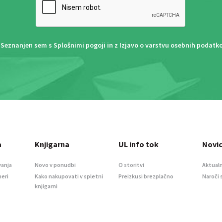
Seznanjen sem s
Splošnimi pogoji
in z
Izjavo o varstvu osebnih podatk
a
Knjigarna
UL info tok
Novi
vanja
Novo v ponudbi
O storitvi
Aktualn
meri
Kako nakupovati v spletni
Preizkusi brezplačno
Naroči 
knjigarni