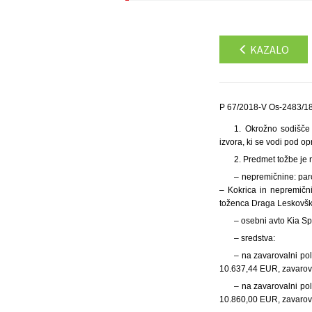
KAZALO
P 67/2018-V Os-2483/18
1. Okrožno sodišče
izvora, ki se vodi pod op
2. Predmet tožbe je
– nepremičnine: par
– Kokrica in nepremični
toženca Draga Leskovšk
– osebni avto Kia S
– sredstva:
– na zavarovalni pol
10.637,44 EUR, zavarov
– na zavarovalni pol
10.860,00 EUR, zavarov