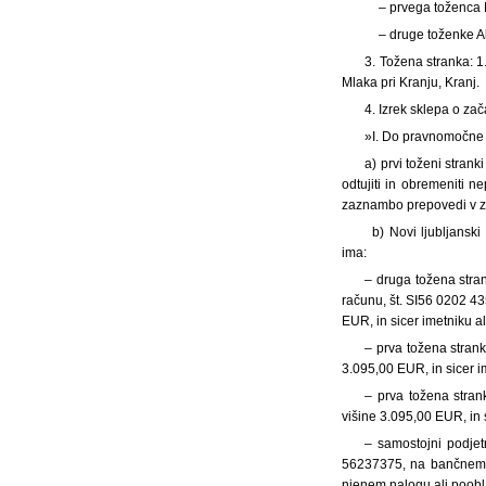
– prvega toženca
– druge toženke A
3. Tožena stranka: 1
Mlaka pri Kranju, Kranj.
4. Izrek sklepa o za
»I. Do pravnomočne 
a) prvi toženi stra
odtujiti in obremeniti n
zaznambo prepovedi v zem
b) Novi ljubljanski
ima:
– druga tožena str
računu, št. SI56 0202 43
EUR, in sicer imetniku a
– prva tožena stra
3.095,00 EUR, in sicer i
– prva tožena stra
višine 3.095,00 EUR, in 
– samostojni podje
56237375, na bančnem r
njenem nalogu ali poobla