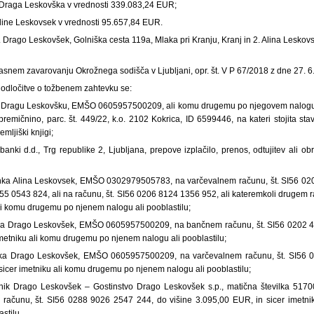
 Draga Leskovška v vrednosti 339.083,24 EUR;
line Leskovsek v vrednosti 95.657,84 EUR.
. Drago Leskovšek, Golniška cesta 119a, Mlaka pri Kranju, Kranj in 2. Alina Leskov
časnem zavarovanju Okrožnega sodišča v Ljubljani, opr. št. V P 67/2018 z dne 27. 6.
odločitve o tožbenem zahtevku se:
nki Dragu Leskovšku, EMŠO 0605957500209, ali komu drugemu po njegovem nalogu 
epremičnino, parc.
št. 449/22, k.o. 2102 Kokrica, ID 6599446, na kateri stojita stav
ljiški knjigi;
 banki d.d., Trg republike 2, Ljubljana, prepove izplačilo, prenos, odtujitev ali ob
anka Alina Leskovsek, EMŠO 0302979505783, na varčevalnem računu, št. SI56 020
55 0543 824, ali na računu, št. SI56 0206 8124 1356 952, ali kateremkoli drugem r
li komu drugemu po njenem nalogu ali pooblastilu;
nka Drago Leskovšek, EMŠO 0605957500209, na bančnem računu, št. SI56 0202 4
metniku ali komu drugemu po njenem nalogu ali pooblastilu;
nka Drago Leskovšek, EMŠO 0605957500209, na varčevalnem računu, št. SI56 
sicer imetniku ali komu drugemu po njenem nalogu ali pooblastilu;
tnik Drago Leskovšek – Gostinstvo Drago Leskovšek s.p., matična številka 5170
ačunu, št. SI56 0288 9026 2547 244, do višine 3.095,00 EUR, in sicer imetn
stilu.