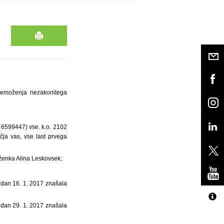
premoženja nezakonitega
 6599447) vse. k.o. 2102
čja vas, vse last prvega
oženka Alina Leskovsek;
a dan 16. 1. 2017 znašala
a dan 29. 1. 2017 znašala