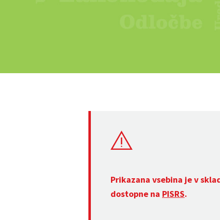
Prikazana vsebina je v skla
dostopne na
PISRS
.