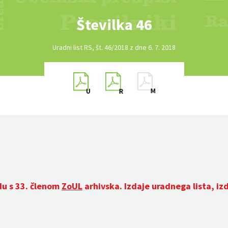
Številka 46
Uradni list RS, št. 46/2018 z dne 6. 7. 2018
du s 33. členom
ZoUL
arhivska. Izdaje uradnega lista, iz