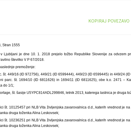
KOPIRAJ POVEZAVO
, Stran 1555
 v Ljubljani je dne 10. 1. 2018 prejelo tožbo Republike Slovenije za odvzem 
ravilno številko V P 67/2018.
 naslednje premoženje:
c. št. 449/16 (ID 972756), 449/21 (ID 6599444), 449/23 (ID 6599445) in 449/24 (ID
ni parc. št. 1694/10 (ID 6811626) in 1694/11 (ID 6811625), obe k.o. 2471 – Ka
a do 1/1;
portage, št. šasije U5YPC814ADL299846, letnik 2013, katerega lastnica je druga t
ici
št. 10125457 pri NLB Vita življenjska zavarovalnica d.d., katerih vrednost je n
anka druga toženka Alina Leskovsek;
ici
št. 10236251 pri NLB Vita življenjska zavarovalnica d.d., katerih vrednost je n
anka druga toženka Alina Leskovsek;