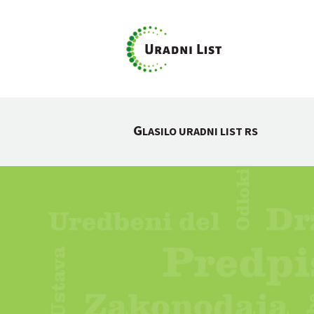
G
LASILO URADNI LIST RS