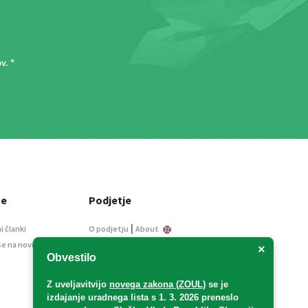
ov
. *
ce
Podjetje
|
i članki
O podjetju
About
se na novice
Kontakt
×
Obvestilo
Informacije javnega
značaja
Z uveljavitvijo
novega zakona (ZOUL)
se je
Oglaševanje
izdajanje uradnega lista s 1. 3. 2026 preneslo
Splošni pogoji