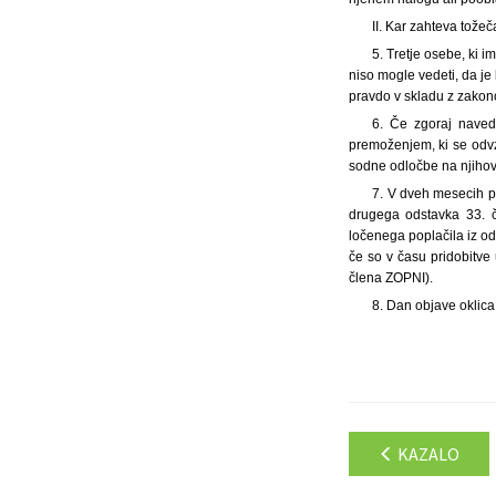
II. Kar zahteva tože
5. Tretje osebe, ki 
niso mogle vedeti, da je
pravdo v skladu z zakono
6. Če zgoraj naved
premoženjem, ki se odvz
sodne odločbe na njihove
7. V dveh mesecih p
drugega odstavka 33. č
ločenega poplačila iz o
če so v času pridobitve 
člena ZOPNI).
8. Dan objave oklica:
KAZALO