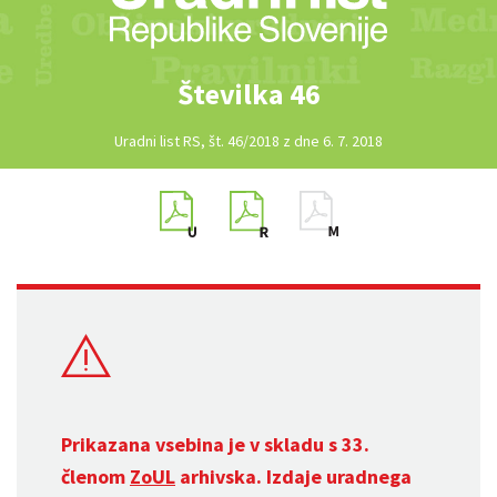
Številka 46
Uradni list RS, št. 46/2018 z dne 6. 7. 2018
Prikazana vsebina je v skladu s 33.
členom
ZoUL
arhivska. Izdaje uradnega