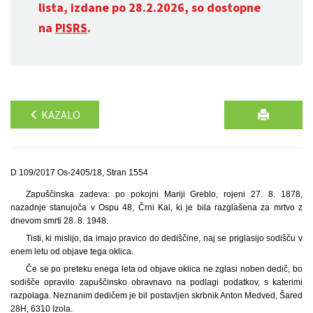
lista, izdane po 28.2.2026, so dostopne
na
PISRS
.
KAZALO
D 109/2017 Os-2405/18, Stran 1554
Zapuščinska zadeva: po pokojni Mariji Greblo, rojeni 27. 8. 1878,
nazadnje stanujoča v Ospu 48, Črni Kal, ki je bila razglašena za mrtvo z
dnevom smrti 28. 8. 1948.
Tisti, ki mislijo, da imajo pravico do dediščine, naj se priglasijo sodišču v
enem letu od objave tega oklica.
Če se po preteku enega leta od objave oklica ne zglasi noben dedič, bo
sodišče opravilo zapuščinsko obravnavo na podlagi podatkov, s katerimi
razpolaga. Neznanim dedičem je bil postavljen skrbnik Anton Medved, Šared
28H, 6310 Izola.