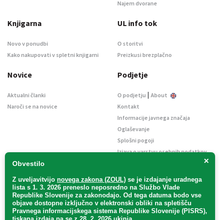
Najem dvorane
Knjigarna
UL info tok
Novo v ponudbi
O storitvi
Kako nakupovati v spletni knjigarni
Preizkusi brezplačno
Novice
Podjetje
|
Aktualni članki
O podjetju
About
Naroči se na novice
Kontakt
Informacije javnega značaja
Oglaševanje
Splošni pogoji
Izjava o varstvu osebnih podatkov
×
E-dražbe
Obvestilo
Z uveljavitvijo
novega zakona (ZOUL)
se je
izdajanje uradnega
lista s 1. 3. 2026 preneslo
neposredno
na Službo Vlade
Republike Slovenije za zakonodajo
. Od tega datuma bodo vse
objave dostopne izključno v elektronski obliki na spletišču
Pravnega informacijskega sistema Republike Slovenije (PISRS),
Uradni list d. o. o. – v likvidaciji / Vse pravice pridržane.
tiskana izdaja pa se z 28. 2. 2026 ukinja.