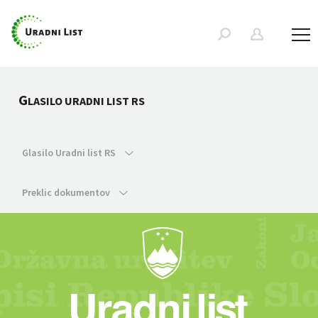
G
LASILO URADNI LIST RS
Glasilo Uradni list RS
Preklic dokumentov