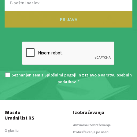
PRIJAVA
Seznanjen sem s
Splošnimi pogoji
in z
Izjavo o varstvu osebnih
podatkov
. *
Glasilo
Izobraževanja
Uradni list RS
Aktualna izobraževanja
O glasilu
Izobraževanja po meri