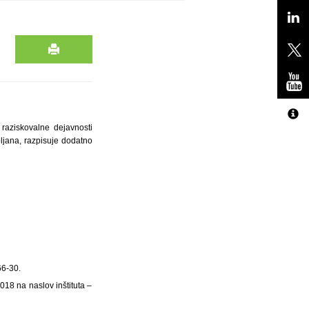
 raziskovalne dejavnosti
bljana, razpisuje dodatno
66-30.
2018 na naslov inštituta –