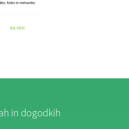
tiko, fiziko in mehaniko
NA VRH
jah in dogodkih