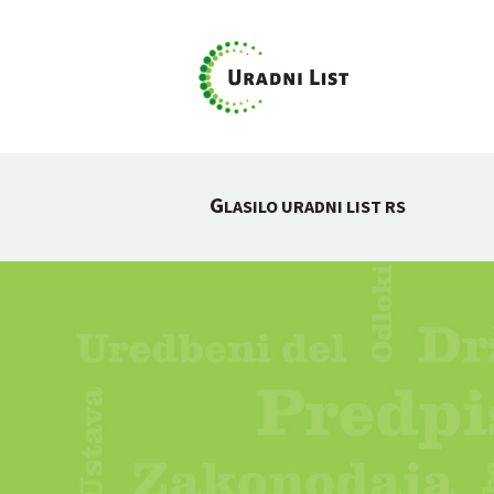
G
LASILO URADNI LIST RS