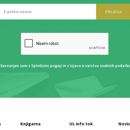
PRIJAVA
Seznanjen sem s
Splošnimi pogoji
in z
Izjavo o varstvu osebnih podatk
a
Knjigarna
UL info tok
Novi