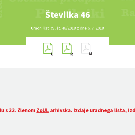
Številka 46
Uradni list RS, št. 46/2018 z dne 6. 7. 2018
du s 33. členom
ZoUL
arhivska. Izdaje uradnega lista, iz