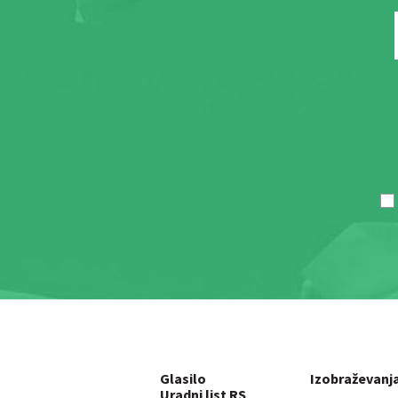
Glasilo
Izobraževanj
Uradni list RS