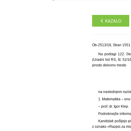
KAZALO
Ob-2513/18, Stran 1551
Na podlagi 122. čle
(Uradni list RS, št. 52/
prosto delovno mesto
na naslednjem razis
1. Matematika – eno
– prof. dr. Igor Klep.
Podrobnejše informac
Kandidati pošljejo p
z oznako »Razpis za mlad