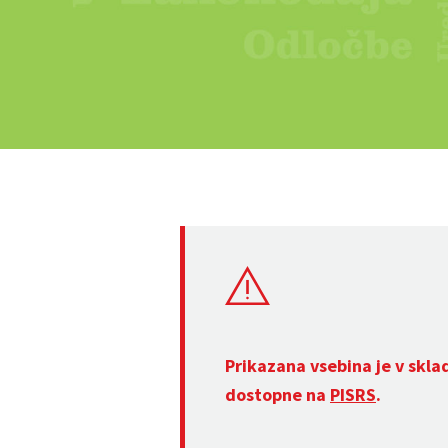
Prikazana vsebina je v skla
dostopne na
PISRS
.