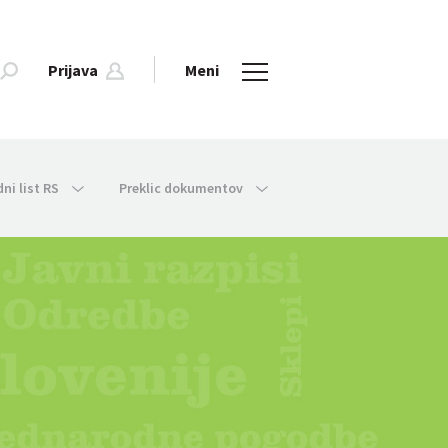
Prijava
Meni
dni list RS
Preklic dokumentov