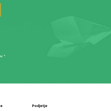
ov
. *
ce
Podjetje